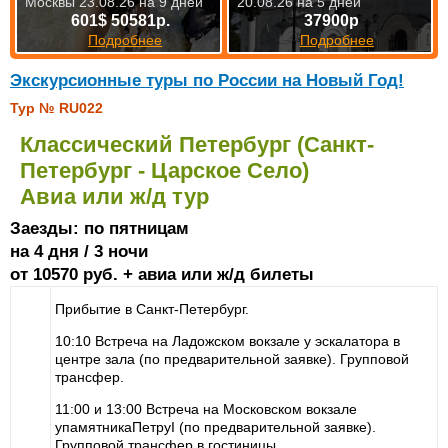
Москвы 23.08.26 на 9 дней
20.08.26 на 5 дней
601$ 50581р.
37900р
Подробнее
Подробнее
Экскурсионные туры по России на Новый Год!
Тур № RU022
Классический Петербург (Санкт-
Петербург - Царское Село)
Авиа или ж/д тур
Заезды: по пятницам
на 4 дня / 3 ночи
от 10570 руб. + авиа или ж/д билеты
Прибытие в Санкт-Петербург.
10:10 Встреча на Ладожском вокзале у эскалатора в
центре зала (по предварительной заявке). Групповой
трансфер.
11:00 и 13:00 Встреча на Московском вокзале
упамятникаПетруI (по предварительной заявке).
Групповой трансфер в гостиницы.