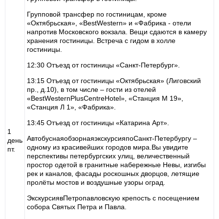
Групповой трансфер по гостиницам, кроме
«Октябрьская», «BestWestern» и «Фабрика - отели
напротив Московского вокзала. Вещи сдаются в камеру
хранения гостиницы. Встреча с гидом в холле
гостиницы.
12:30 Отъезд от гостиницы «Санкт-Петербург».
13:15 Отъезд от гостиницы «Октябрьская» (Лиговский
пр., д.10), в том числе – гости из отелей
«BestWesternPlusCentreHotel», «Станция М 19»,
«Станция Л 1», «Фабрика».
13:45 Отъезд от гостиницы «Катарина Арт».
1
АвтобуснаяобзорнаяэкскурсияпоСанкт-Петербургу –
день
одному из красивейших городов мира.Вы увидите
пт.
перспективы петербургских улиц, величественный
простор одетой в гранитные набережные Невы, изгибы
рек и каналов, фасады роскошных дворцов, летящие
пролёты мостов и воздушные узоры оград.
ЭкскурсиявПетропавловскую крепость с посещением
собора Святых Петра и Павла.