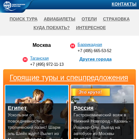
КОНТАКТЫ
ПОИСК ТУРА
АВИАБИЛЕТЫ
ОТЕЛИ
СТРАХОВКА
КУДА ПОЕХАТЬ?
ИНТЕРЕСНОЕ
Баррикадная
Москва
+7 (495) 665-53-52
Таганская
Другие города
+7 (495) 972-11-13
Горящие туры и спецпредложения
Это круто!
Египет
Россия
Ускользни от
Гастрономический вояж в
повседневности в
Нижний Новгород - Казань -
тропический оазис! Шарм
Йошкар-Олу.
Выезд на
эль Шейх ждёт!
Вылет из
автобусе из Москвы