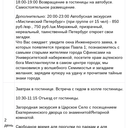
18:00-19:00 Возвращение в гостиницы на автобусе.
Самостоятельное размещение.
Дополнительно: 20:00-23:00 Автобусная экскурсия
«Мистический Петербург» (при группе от 15 чел) - 850
руб./взр., 750 руб./шк.Миражный, призрачный,
нереальный, таинственный Петербург откроет свои
загадки.
Что Вас ожидает: увидите окна Инженерного замка, в
которых появляется призрак Павла 1; познакомитесь с
самыми старыми жителями города Сфинксами на
Университетской набережной, посетите храм ацтекского
бога Миктлантекутли в самом центре города; мы
остановимся у волшебного Семимостья и загадаем
желания; зарядим купюру на удачу и прочитаем тайные
знаки города.
Завтрак в гостинице. Встреча с гидом в холле гостиницы.
10:30-11:15 Отъезд от гостиницы.
Загородная экскурсия в Царское Село с посещением
Екатерининского дворца со знаменитойЯнтарной
комнатой.
2
день
Свободное время для прогулки по паркам и для