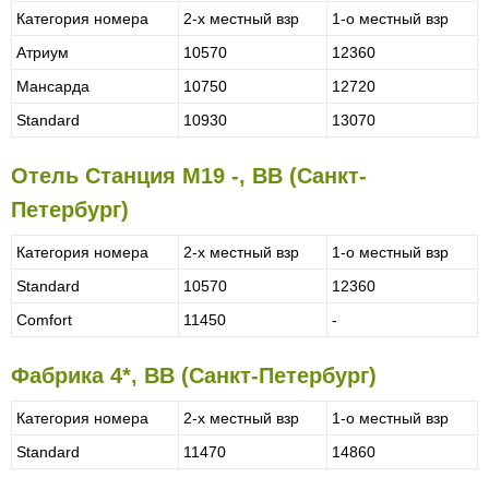
Категория номера
2-х местный взр
1-о местный взр
Атриум
10570
12360
Мансарда
10750
12720
Standard
10930
13070
Отель Станция М19 -, BB (Санкт-
Петербург)
Категория номера
2-х местный взр
1-о местный взр
Standard
10570
12360
Comfort
11450
-
Фабрика 4*, BB (Санкт-Петербург)
Категория номера
2-х местный взр
1-о местный взр
Standard
11470
14860