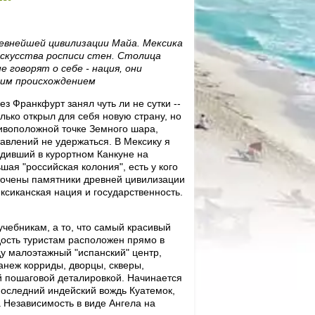
ревнейшей цивилизации Майа. Мексика
скусства росписи стен. Столица
 говорят о себе - нация, они
воим происхождением
з Франкфурт занял чуть ли не сутки --
олько открыл для себя новую страну, но
тивоположной точке Земного шара,
тавлений не удержаться. В Мексику я
дивший в курортном Канкуне на
шая "российская колония", есть у кого
оточены памятники древней цивилизации
ксиканская нация и государственность.
чебникам, а то, что самый красивый
адость туристам расположен прямо в
яду малоэтажный "испанский" центр,
анеж корриды, дворцы, скверы,
 пошаговой деталировкой. Начинается
 последний индейский вождь Куатемок,
 Независимость в виде Ангела на