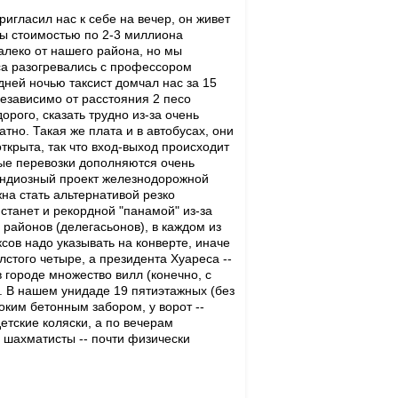
игласил нас к себе на вечер, он живет
лы стоимостью по 2-3 миллиона
далеко от нашего района, но мы
аса разогревались с профессором
дней ночью таксист домчал нас за 15
независимо от расстояния 2 песо
орого, сказать трудно из-за очень
атно. Такая же плата и в автобусах, они
крыта, так что вход-выход происходит
ные перевозки дополняются очень
рандиозный проект железнодорожной
на стать альтернативой резко
танет и рекордной "панамой" из-за
районов (делегасьонов), в каждом из
ксов надо указывать на конверте, иначе
стого четыре, а президента Хуареса --
городе множество вилл (конечно, с
. В нашем унидаде 19 пятиэтажных (без
ким бетонным забором, у ворот --
етские коляски, а по вечерам
 шахматисты -- почти физически