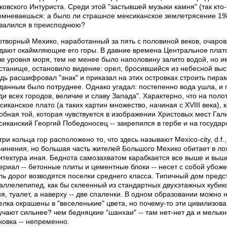
ковского Интуриста. Среди этой "застывшей музыки камня" (так кто
омневаешься: а было ли страшное мексиканское землетрясение 1986
валился в преисподнюю?
отворный Мехико, наработанный за пять с половиной веков, очаров
дают окаймляющие его горы. В давние времена Центральное плато
е уровня моря, тем не менее было наполовину залито водой, но и
станище, остановило видение: орел, бросившийся из небесной выси
дь расшифровал "знак" и приказал на этих островках строить пира
данным было потруднее. Однако угадал: постепенно вода ушла, и 
ди всех городов, величие и славу Запада". Характерно, что на пол
сиканское плато (а таких картин множество, начиная с XVIII века), 
обная той, которая чувствуется в изображении Христовых мест Гали
сиканский Георгий Победоносец -- закрепился в гербе и на госуда
три кольца гор расположено то, что здесь называют Мexico-city, d.f.
чинения, но большая часть жителей Большого Мехико обитает в лож
итектура иная. Беднота самозахватом карабкается все выше и выш
ериал -- бетонные плиты и цементные блоки -- несет с собой убоже
ль дорог возводятся поселки среднего класса. Типичный дом предс
аллелепипед, как бы склеенный из стандартных двухэтажных кубико
ня, туалет, а наверху -- две спаленки. В одном образовании можно 
елка окрашены в "веселенькие" цвета, но почему-то эти цивилизо
учают сильнее? чем бедняцкие "шанхаи" -- там нет-нет да и мелькн
ковка -- непременно.