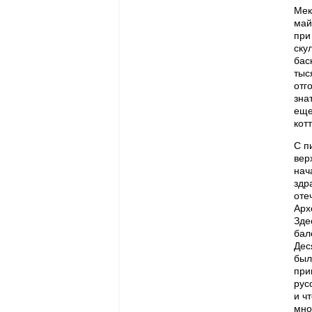
Мек
май
при
ску
бас
тыс
отг
зна
еще
кот
С п
вер
нач
здр
оте
Арх
Зде
бал
Дес
был
при
рус
и ч
мно