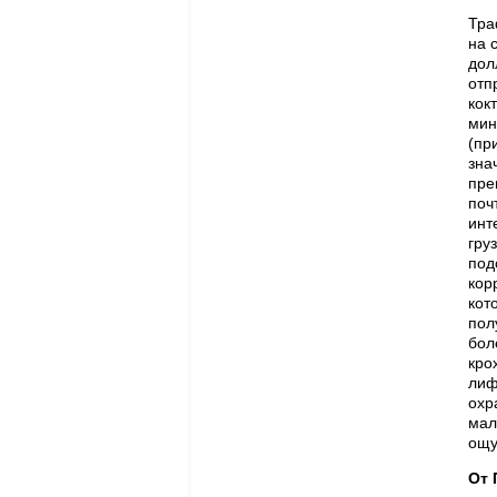
Тра
на 
дол
отп
кок
мин
(пр
зна
пре
поч
инт
гру
под
кор
кот
пол
бол
кро
лиф
охр
мал
ощу
От 