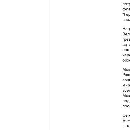
пот
фла
"Ге
впо
Нац
Вел
гре
ацт
еще
чер
обх
Мек
Рож
соц
мир
все
Мек
под
пос
Сег
мож
-- 