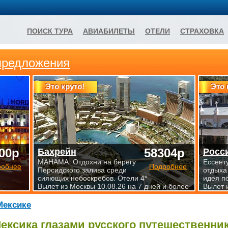
ПОИСК ТУРА
АВИАБИЛЕТЫ
ОТЕЛИ
СТРАХОВКА
предложения
Это круто!
Это 
00р
58304р
Бахрейн
Росс
МАНАМА. Отдохни на берегу
Ессент
робнее
Подробнее
Персидского залива среди
отдыха
сияющих небоскребов. Отели 4*
идея п
Вылет из Москвы 10.08.26 на 7 дней и более
Вылет 
Мексике
ексика глазами русского путешественни