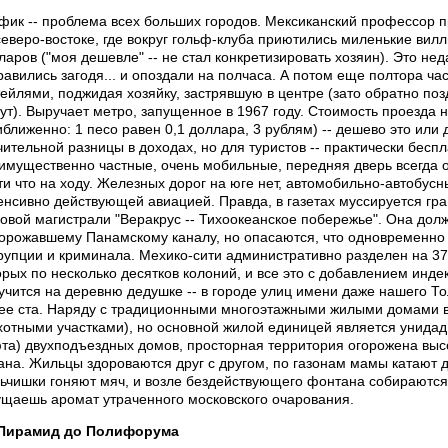
фик -- проблема всех больших городов. Мексиканский профессор пр
северо-востоке, где вокруг гольф-клуба приютились миленькие вил
ларов ("моя дешевле" -- не стал конкретизировать хозяин). Это не
равились загодя... и опоздали на полчаса. А потом еще полтора ч
тейлями, поджидая хозяйку, застрявшую в центре (зато обратно поз
ут). Выручает метро, запущенное в 1967 году. Стоимость проезда 
иближенно: 1 песо равен 0,1 доллара, 3 рублям) -- дешево это или д
чительной разницы в доходах, но для туристов -- практически беспл
имущественно частные, очень мобильные, передняя дверь всегда от
ти что на ходу. Железных дорог на юге нет, автомобильно-автобус
енсивно действующей авиацией. Правда, в газетах муссируется г
зовой магистрали "Веракрус -- Тихоокеанское побережье". Она долж
орожавшему Панамскому каналу, но опасаются, что одновременно с
рупции и криминала. Мехико-сити административно разделен на 37 
орых по несколько десятков колоний, и все это с добавлением инде
учится на деревню дедушке -- в городе улиц имени даже нашего Тол
ее ста. Наряду с традиционными многоэтажными жилыми домами в 
хотными участками), но основной жилой единицей является унидад
та) двухподъездных домов, просторная территория огорожена высо
ана. Жильцы здороваются друг с другом, по газонам мамы катают д
ьчишки гоняют мяч, и возле бездействующего фонтана собираются
щаешь аромат утраченного московского очарования.
Пирамид до Полифорума