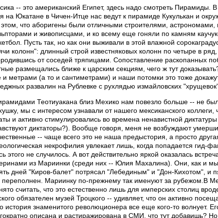
сика -- это американский Египет, здесь надо смотреть Пирамиды. 
я на Юкатане в Чичен-Итце нас ведут к пирамиде Кукулькан и ок
 этом, что аборигены были отличными строителями, астрономами, 
льпторами и живописцами, и ко всему еще гоняли по камням каучу
кетбол. Пусть так, но как они выживали в этой влажной сорокаградус
ячи колонн": длинный строй известняковых колонн по четыре в ряд
ородившись от соседей тряпицами. Сопоставление раскопанных поб
тные размещались ближе к царским секциям, чего ж тут доказывать?
 и метрами (а то и сантиметрами) и наши потомки это тоже докажут
теджных развалин на Рублевке с рухлядью измайловских "хрущевок"
ирамидами Теотиуакана близ Мехико нам повезло больше -- не был
хушку, мы с интересом узнавали от нашего мексиканского коллеги, 
аты и активно стимулировались во времена ненавистной диктатуры
авствуют диктаторы?). Вообще говоря, меня не возбуждают умерши
чественные -- чаще всего это не наша предыстория, а просто друга
еологическая некрофилия увлекает лишь, когда попадается гид-фан
сь этого не случилось. А вот действительно яркой оказалась встр
еринами из Мариинки (среди них -- Юлия Махалина). Они, как и мы
ять дней "Киров-балет" потрясал "Лебединым" и "Дон-Кихотом", и
 переполнен. Мариинку по-прежнему так именуют за рубежом.В Ме
нято считать, что это естественно лишь для имперских столиц вро
ского обязателен музей Троцкого -- удивляет, что он активно пос
то история знаменитого революционера все еще кого-то волнует. Ег
гократно описана и растиражирована в СМИ, что тут добавишь? Но