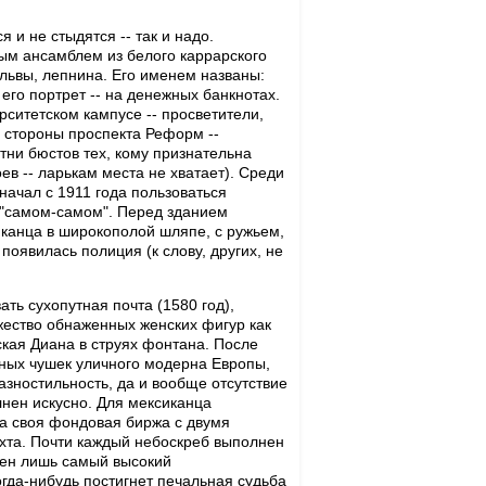
 и не стыдятся -- так и надо.
м ансамблем из белого каррарского
 львы, лепнина. Его именем названы:
 его портрет -- на денежных банкнотах.
ситетском кампусе -- просветители,
 стороны проспекта Реформ --
тни бюстов тех, кому признательна
ев -- ларькам места не хватает). Среди
начал с 1911 года пользоваться
 "самом-самом". Перед зданием
канца в широкополой шляпе, с ружьем,
появилась полиция (к слову, других, не
ть сухопутная почта (1580 год),
ожество обнаженных женских фигур как
кая Диана в струях фонтана. После
ных чушек уличного модерна Европы,
разностильность, да и вообще отсутствие
лнен искусно. Для мексиканца
 а своя фондовая биржа с двумя
яхта. Почти каждый небоскреб выполнен
чен лишь самый высокий
огда-нибудь постигнет печальная судьба