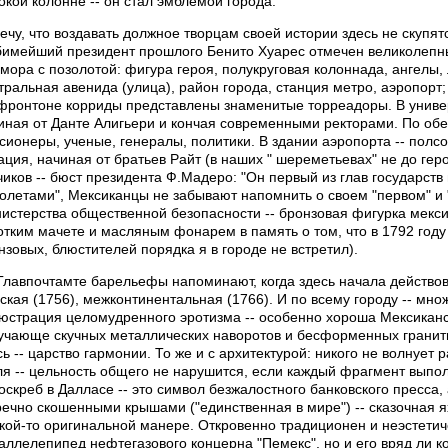
окой колонне -- он стал эмблемой города.
ечу, что воздавать должное творцам своей истории здесь не скупятся
имейший президент прошлого Бенито Хуарес отмечен великолепны
мора с позолотой: фигура героя, полукруговая колоннада, ангелы,
тральная авенида (улица), район города, станция метро, аэропорт;
фронтоне корриды представлены знаменитые торреадоры. В универ
иная от Данте Алигьери и кончая современными ректорами. По обе
сионеры, ученые, генералы, политики. В здании аэропорта -- полсо
ация, начиная от братьев Райт (в наших " шереметьевах" не до геро
чиков -- бюст президента Ф.Мадеро: "Он первый из глав государств 
олетами", Мексиканцы не забывают напомнить о своем "первом" и
истерства общественной безопасности -- бронзовая фигурка мекси
отким мачете и масляным фонарем в память о том, что в 1792 году 
нзовых, блюстителей порядка я в городе не встретил).
Главпочтамте барельефы напоминают, когда здесь начала действова
ская (1756), межконтинентальная (1766). И по всему городу -- мн
юстрация целомудренного эротизма -- особенно хороша Мексиканс
учающе скучных металлических наворотов и бесформенных гранит
сь -- царство гармонии. То же и с архитектурой: никого не волнует 
ля -- цельность общего не нарушится, если каждый фрагмент выпо
оскреб в Далласе -- это символ безжалостного банковского пресса,
речно скошенными крышами ("единственная в мире") -- сказочная 
акой-то оригинальной манере. Откровенно традиционен и неэстети
аллелепипед нефтегазового концерна "Пемекс", но и его вряд ли к