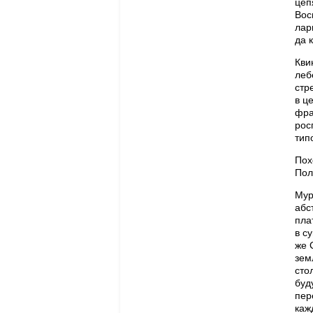
цеп
Вос
лар
да 
Кви
леб
стр
в ц
фра
рос
тип
Пох
Пол
Мур
абс
пла
в с
же 
зем
сто
буд
пер
каж