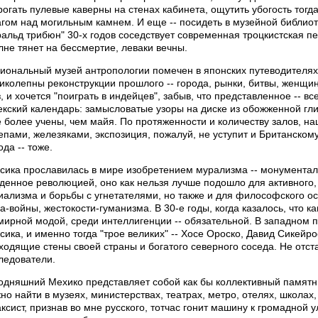
рогать пулевые каверны на стенах кабинета, ощутить убогость тог
гом над могильным камнем. И еще -- посидеть в музейной библиот
ральд трибюн" 30-х годов соседствует современная троцкистская пе
лне тянет на бессмертие, леваки вечны.
иональный музей антропологии помечен в японских путеводителях т
иколепны реконструкции прошлого -- города, рынки, битвы, женщин
з, и хочется "поиграть в индейцев", забыв, что представленное -- вс
екский календарь: замысловатые узоры на диске из обожженной гли
 более учены, чем майя. По протяженности и количеству залов, н
епами, железяками, экспозиция, пожалуй, не уступит и Британском
ода -- тоже.
сика прославилась в мире изобретением мурализма -- монументаль
денное революцией, оно как нельзя лучше подошло для активного,
иализма и борьбы с угнетателями, но также и для философского о
а-войны, жестокости-гуманизма. В 30-е годы, когда казалось, что ка
мирной модой, среди интеллигенции -- обязательной. В западном
сика, и именно тогда "трое великих" -- Хосе Ороско, Давид Сикейр
ходящие стены своей страны и богатого северного соседа. Не отст
ледователи.
одняшний Мехико представляет собой как бы коллективный памятн
но найти в музеях, министерствах, театрах, метро, отелях, школах,
таксист, признав во мне русского, тотчас гонит машину к громадной 