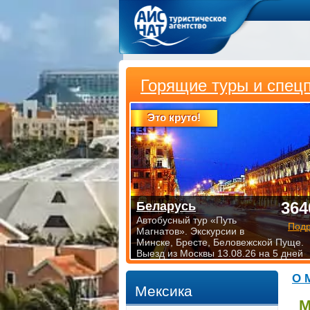
Горящие туры и спец
Это круто!
364
Беларусь
Автобусный тур «Путь
Под
Магнатов». Экскурсии в
Минске, Бресте, Беловежской Пуще.
Выезд из Москвы 13.08.26 на 5 дней
О 
Мексика
М