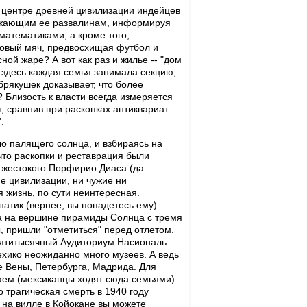
В центре древней цивилизации индейцев
ружающим ее развалинам, информируя
математиками, а кроме того,
ковый мяч, предвосхищая футбол и
ной жаре? А вот как раз и жилье -- "дом
, здесь каждая семья занимала секцию,
рякушек доказывает, что более
 Близость к власти всегда измеряется
, сравнив при раскопках антиквариат
.
о палящего солнца, и взбираясь на
что раскопки и реставрация были
 жестокого Порфирио Диаса (да
е цивилизации, ни чужие ни
я жизнь, по сути неинтересная.
атик (вернее, вы попадетесь ему).
еча на вершине пирамиды Солнца с тремя
, пришли "отметиться" перед отлетом.
 пятитысячный Аудиториум Насиональ
хико неожиданно много музеев. А ведь
де Вены, Петербурга, Мадрида. Для
ещаем (мексиканцы ходят сюда семьями)
о трагическая смерть в 1940 году
 на вилле в Койокане вы можете