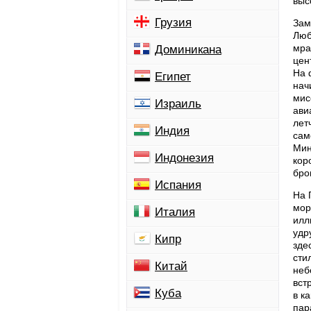
выс
Грузия
Зам
Люб
мра
Доминикана
цен
На 
Египет
нач
мис
Израиль
ави
лет
Индия
сам
Мин
Индонезия
кор
бро
Испания
На 
мор
Италия
илл
удр
Кипр
зде
сти
Китай
неб
вст
Куба
в к
пар