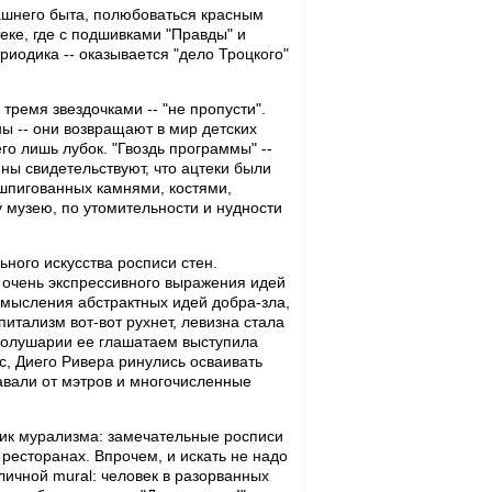
дашнего быта, полюбоваться красным
еке, где с подшивками "Правды" и
риодика -- оказывается "дело Троцкого"
ремя звездочками -- "не пропусти".
ы -- они возвращают в мир детских
его лишь лубок. "Гвоздь программы" --
ны свидетельствуют, что ацтеки были
ашпигованных камнями, костями,
у музею, по утомительности и нудности
ного искусства росписи стен.
 очень экспрессивного выражения идей
смысления абстрактных идей добра-зла,
питализм вот-вот рухнет, левизна стала
 полушарии ее глашатаем выступила
ос, Диего Ривера ринулись осваивать
авали от мэтров и многочисленные
ик мурализма: замечательные росписи
 ресторанах. Впрочем, и искать не надо
уличной mural: человек в разорванных