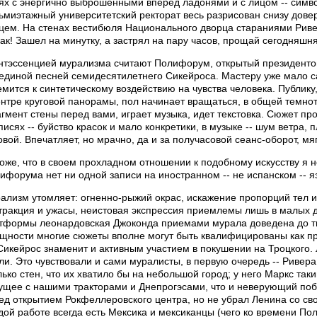
ях с энергично выброшенными вперед ладонями и с лицом -- симво
ьмиэтажный университетский ректорат весь разрисован снизу дове
цем. На стенах вестибюля Национального дворца стараниями Риве
как! Зашел на минутку, а застрял на пару часов, прощай сегодняшня
нтэссенцией мурализма считают Полифорум, открытый президентом
единой песней семидесятилетнего Сикейроса. Мастеру уже мало с
емится к синтетическому воздействию на чувства человека. Публику
ентре круговой панорамы, пол начинает вращаться, в общей темно
гмент стены перед вами, играет музыка, идет текстовка. Сюжет про
писях -- буйство красок и мало конкретики, в музыке -- шум ветра, 
овой. Впечатляет, но мрачно, да и за получасовой сеанс-оборот, мя
оже, что в своем прохладном отношении к подобному искусству я не
ифорума нет ни одной записи на иностранном -- не испанском -- я
ализм утомляет: огненно-рыжий окрас, искажение пропорций тел и
тракция и ужасы, неистовая экспрессия приемлемы лишь в малых до
тформы леонардовская Джоконда приемами мурала доведена до т
ущности многие сюжеты вполне могут быть квалифицированы как при
Сикейрос знаменит и активным участием в покушении на Троцкого. 
ли. Это чувствовали и сами муралисты, в первую очередь -- Ривера.
лько стен, что их хватило бы на небольшой город; у него Маркс та
ущее с нашими тракторами и Днепрогэсами, что и неверующий побе
ед открытием Рокфеллеровского центра, но не убрал Ленина со своей
дой работе всегда есть Мексика и мексиканцы (чего ко времени По