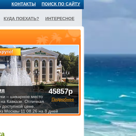
КОНТАКТЫ
ПОИСК ПО САЙТУ
КУДА ПОЕХАТЬ?
ИНТЕРЕСНОЕ
круто!
45857р
ия
уки – шикарное место
Подробнее
 на Кавказе. Отличная
о доступной цене.
из Москвы 11.08.26 на 8 дней
ка