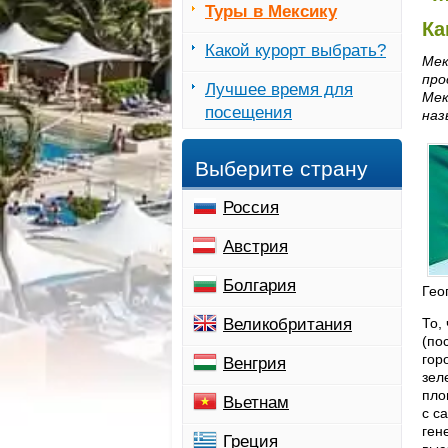
Туры в Мексику
Ка
Какой курорт выбрать?
Мек
про
Лучшее время для
Мек
посещения
наз
Выберите страну
Россия
Австрия
Болгария
Гео
Великобритания
То,
(по
гор
Венгрия
зел
пло
Вьетнам
с с
ген
Греция