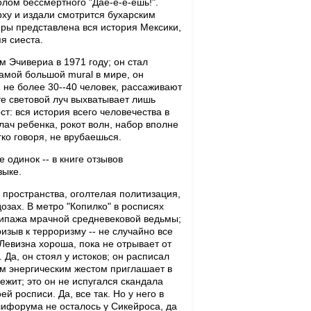
лом бессмертного "Дае-е-е-ешь!".
рху и издали смотрится бухарским
ры представлена вся история Мексики,
я сиеста.
 Эчивериа в 1971 году; он стал
амой большой mural в мире, он
, не более 30--40 человек, рассаживают
те световой луч выхватывает лишь
ст: вся история всего человечества в
плач ребенка, рокот волн, набор вполне
гко говоря, не врубаешься.
 одинок -- в книге отзывов
зыке.
 пространства, оголтелая политизация,
зах. В метро "Копилко" в росписях
ипажа мрачной средневековой ведьмы;
зыв к терроризму -- не случайно все
Левизна хороша, пока не отрывает от
 Да, он стоял у истоков; он расписал
ким энергическим жестом приглашает в
жит; это он не испугался скандала
 росписи. Да, все так. Но у него в
лифорума не осталось у Сикейроса, да