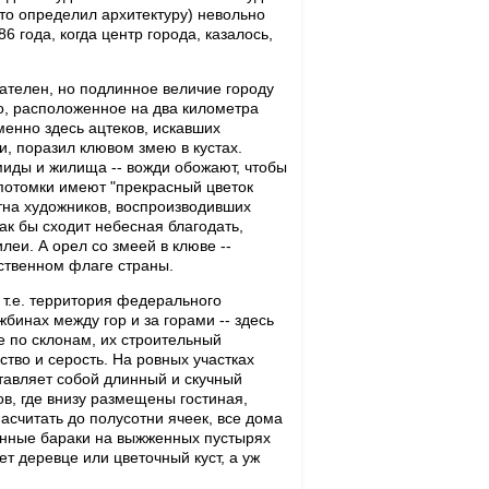
-то определил архитектуру) невольно
 года, когда центр города, казалось,
ателен, но подлинное величие городу
, расположенное на два километра
менно здесь ацтеков, искавших
, поразил клювом змею в кустах.
миды и жилища -- вожди обожают, чтобы
потомки имеют "прекрасный цветок
отна художников, воспроизводивших
как бы сходит небесная благодать,
леи. А орел со змеей в клюве --
рственном флаге страны.
, т.е. территория федерального
бинах между гор и за горами -- здесь
е по склонам, их строительный
ство и серость. На ровных участках
тавляет собой длинный и скучный
в, где внизу размещены гостиная,
насчитать до полусотни ячеек, все дома
ванные бараки на выжженных пустырях
ет деревце или цветочный куст, а уж