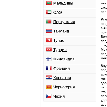
Мальдивы
мос
зас
про
ОАЭ
Рук
Португалия
при
выш
Таиланд
при
Вож
Тунис
под
сре
Турция
Мек
под
мек
Финляндия
Вну
Франция
под
арх
Хорватия
мат
вдо
Черногория
пар
кух
пос
Чехия
удр
цер