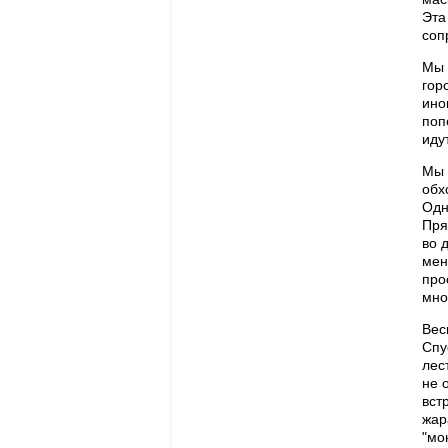
Эта
соп
Мы 
гор
ино
поп
иду
Мы 
обх
Одн
Пря
во 
мен
про
мно
Вес
Спу
лес
не 
вст
жар
"мо