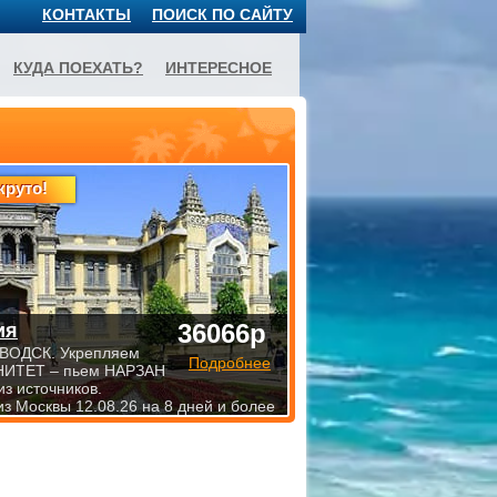
КОНТАКТЫ
ПОИСК ПО САЙТУ
КУДА ПОЕХАТЬ?
ИНТЕРЕСНОЕ
круто!
36066р
ия
ВОДСК. Укрепляем
Подробнее
ИТЕТ – пьем НАРЗАН
из источников.
из Москвы 12.08.26 на 8 дней и более