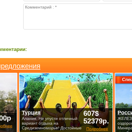
мментарии:
предложения
Спе
607$
Турция
Росс
00р
Алания. Не упусти отличный
ЖЕЛЕЗ
52379р.
вариант отдыха на
оздоро
робнее
Средиземноморье! Достойные
Минера
Подробнее