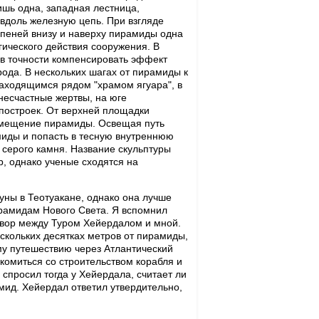
шь одна, западная лестница,
 вдоль железную цепь. При взгляде
тупеней внизу и наверху пирамиды одна
гического действия сооружения. В
 в точности компенсировать эффект
ода. В нескольких шагах от пирамиды к
находящимся рядом "храмом ягуара", в
 несчастные жертвы, на юге
построек. От верхней площадки
помещение пирамиды. Освещая путь
миды и попасть в тесную внутреннюю
 серого камня. Hазвание скульптуры
р, однако ученые сходятся на
уны в Теотуакане, однако она лучше
ирамидам Hового Света. Я вспомнил
овор между Туром Хейердалом и мной.
скольких десятках метров от пирамиды,
му путешествию через Атлантический
акомиться со строительством корабля и
 спросил тогда у Хейердала, считает ли
мид. Хейердал ответил утвердительно,