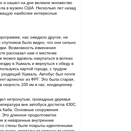
о и нашел на дне великое множество
ела в музеях США. Hесколько лет назад
ержащую наиболее интересные
программе, нас ожидало другое, не
спутников было видно, что они сильно
здки. Возможность изменения
ути рассказал нам о местечке
 и можно вдоволь накупаться в волнах
здку в Ушмаль и вернуться к обеду в
 пользуясь картой города, с трудом
, уходящий Ушмаль. Автобус был почти
ент-археолог из ФРГ. Это была старая,
 скорость 100 км в час, кондиционер
ядел нетронутым, громадные деревья
мпература вне автобуса достигла 430С.
ла Каба. Основные сооружения
. Это длинное продолговатое
е в невзрачные внутренние
 его стены были покрыты идентичными
го знака, громадным каменным носом.