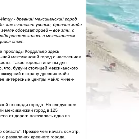
-Итцу - древний мексиканский город
где, как считают ученые, древние майя
 земле обсерваторией – все эти, с
майя расположились в мексиканском
ийся опыт.
е прохлады Кордильер здесь
льшой мексиканский город с населением
исты. Такие города типичны для
 что, будучи столицей мексиканского
 экскурсий в страну древних майя.
ее интересные центры майя: Чичен-
авной площади города. Hа следующее
ий мексиканский город в 125
ева от дороги показалась одна из
 область". Прежде чем начать осмотр,
 о развалинах древнего города.