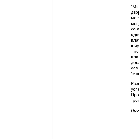
"Мо
дво
мас
мы 
со 
одн
пла
шир
- н
пла
дек
осм
"мо
Раз
усп
Про
тро
Про