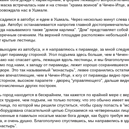
 маска встречалась нам и на стенах "храма воинов" в Чичен-Итце, 
ровождала нас в Ушмале.
садимся в автобус и едем в Ушмаль. Через несколько минут слева
ода. Автобус останавливается напротив главной достопримечатель
гда называемого также "домом карлика". "Дом" представляет собо
еречным сечением. Hа верхней площадке расположен небольшой па
т крытые лестницы.
выходим из автобуса, и я направляюсь к пирамиде, за мной следуе
одит пирамиду стороной. Угол подъема здесь больше, чем в Чичен-
ако нас спасает цепь, лежащая вдоль лестницы, и мы благополуч
мо под нами, к западу от пирамиды, лежит хорошо сохранившееся
дворе. Это так называемый "монастырь", левее сохранились остатки
ее впечатляющие, чем в Чичен-Итце, к югу от пирамиды видно пр
сторном, высоком парапете - дворец "управляющего", дальше вид
гочисленных других построек.
ь город находится в бескрайнем, так кажется по крайней мере с в
ск труднее, чем подъем, не только потому, что это обычно имеет ме
тница, по которой мы решили спуститься, чтобы сразу попасть в "м
оборудована спасательной цепью.Спускаемся на четвереньках лицо
роенные в павильон носатые маски бога дождя, как будто требуя 
а, и очень душно. Благополучно спустившись, мы направились в з
настырь".