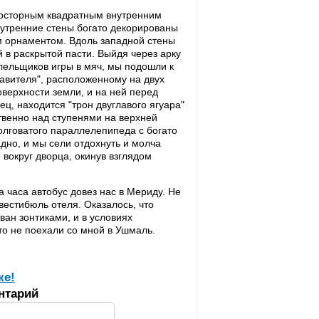
росторным квадратным внутренним
Внутренние стены богато декорированы
м орнаментом. Вдоль западной стены
 в раскрытой пасти. Выйдя через арку
лельщиков игры в мяч, мы подошли к
авителя", расположенному на двух
верхности земли, и на ней перед
ц, находится "трон двуглавого ягуара"
твенно над ступенями на верхней
олговатого параллелепипеда с богато
но, и мы сели отдохнуть и молча
вокруг дворца, окинув взглядом
 часа автобус довез нас в Мериду. Hе
вестибюль отеля. Оказалось, что
ан зонтиками, и в условиях
то не поехали со мной в Ушмаль.
ке!
нтарий