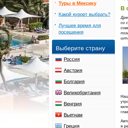
Туры в Мексику
В 
Какой курорт выбрать?
Дре
со 
Лучшее время для
сов
посещения
поз
шта
Выберите страну
Россия
Австрия
Болгария
Великобритания
Hаш
утр
Венгрия
кил
гла
Вьетнам
Авт
Греция
я р