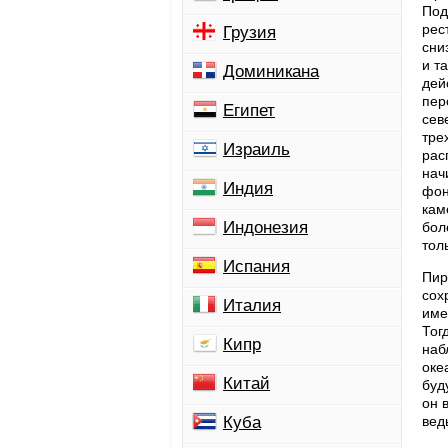
Под
рес
Грузия
сни
и т
Доминикана
дей
пер
Египет
сев
тре
Израиль
рас
нач
Индия
фон
кам
Индонезия
бол
тол
Испания
Пир
сох
Италия
име
Тог
Кипр
наб
оке
Китай
буд
он 
Куба
вед