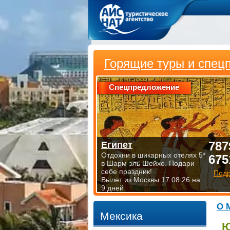
Горящие туры и спец
Спецпредложение
787
Египет
Отдохни в шикарных отелях 5*
675
в Шарм эль Шейхе. Подари
себе праздник!
Под
Вылет из Москвы 17.08.26 на
9 дней
О 
Мексика
Ю