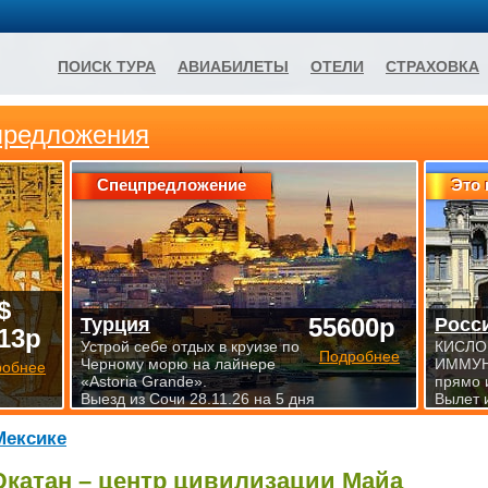
ПОИСК ТУРА
АВИАБИЛЕТЫ
ОТЕЛИ
СТРАХОВКА
предложения
Спецпредложение
Это 
$
55600р
Турция
Росс
13р
Устрой себе отдых в круизе по
КИСЛО
Подробнее
Черному морю на лайнере
ИММУН
робнее
«Astoria Grande».
прямо 
Выезд из Сочи 28.11.26 на 5 дня
Вылет 
Мексике
катан – центр цивилизации Майа