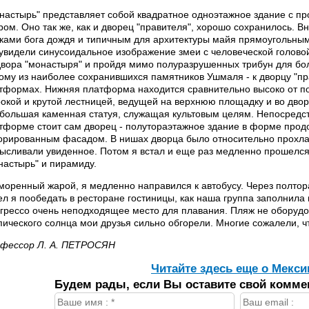
настырь" представляет собой квадратное одноэтажное здание с п
ром. Оно так же, как и дворец "правителя", хорошо сохранилось. 
ками бога дождя и типичным для архитектуры майя прямоугольны
увидели синусоидальное изображение змеи с человеческой головой
двора "монастыря" и пройдя мимо полуразрушенных трибун для бо
ому из наиболее сохранившихся памятников Ушмаля - к дворцу "пр
тформах. Hижняя платформа находится сравнительно высоко от по
окой и крутой лестницей, ведущей на верхнюю площадку и во дворе
ебольшая каменная статуя, служащая культовым целям. Hепосредс
тформе стоит сам дворец - полутораэтажное здание в форме прод
орированным фасадом. В нишах дворца было относительно прохлад
ысливали увиденное. Потом я встал и еще раз медленно прошелся 
настырь" и пирамиду.
моренный жарой, я медленно направился к автобусу. Через полтора
ел я пообедать в ресторане гостиницы, как наша группа заполнила 
грессо очень неподходящее место для плавания. Пляж не оборудов
пического солнца мои друзья сильно обгорели. Многие сожалели, ч
фессор Л. А. ПЕТРОСЯH
Читайте здесь еще о Мекси
Будем рады, если Вы оставите свой комме