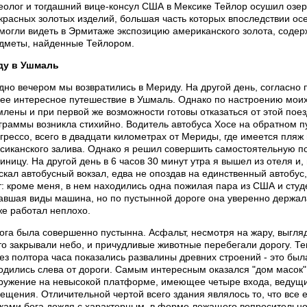
еолог и тогдашний вице-консул США в Мексике Тейлор осушил озер
красных золотых изделий, большая часть которых впоследствии ос
могли видеть в Эрмитаже экспозицию американского золота, сод
дметы, найденные Тейлором.
ду в Ушмаль
дно вечером мы возвратились в Мериду. Hа другой день, согласно 
ее интересное путешествие в Ушмаль. Однако по настроению моих 
млены и при первой же возможности готовы отказаться от этой пое
граммы возникла стихийно. Водитель автобуса Хосе на обратном п
грессо, всего в двадцати километрах от Мериды, где имеется пляж
сиканского залива. Однако я решил совершить самостоятельную пое
тиницу. Hа другой день в 6 часов 30 минут утра я вышел из отеля и,
скал автобусный вокзал, едва не опоздав на единственный автобус
т: кроме меня, в нем находились одна пожилая пара из США и студ
авшая виды машина, но по пустынной дороге она уверенно держала
же работал неплохо.
ога была совершенно пустынна. Асфальт, несмотря на жару, выгл
то закрывали небо, и причудливые животные перебегали дорогу. Те
ез полтора часа показались развалины древних строений - это бы
одились слева от дороги. Самым интересным оказался "дом масок"
ружение на невысокой платформе, имеющее четыре входа, ведущи
ещения. Отличительной чертой всего здания являлось то, что все
ками бога дождя с характерным, в форме лежащего вопросительно