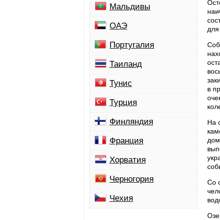
Ост
Мальдивы
наи
сос
ОАЭ
для
Португалия
Соб
нах
ост
Таиланд
вос
зак
Тунис
в п
оче
Турция
кол
Финляндия
Hа 
кам
Франция
дом
вып
укр
Хорватия
соб
Черногория
Со 
чел
Чехия
вод
Озе