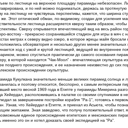
ъем по лестнице на верхнюю площадку пирамиды небезопасен. Ли
таврирована, и по ней можно подниматься, держась за протянутую
зу на лестницу не чувствуешь перспективы, кажется, что ширина с
а же. Этот оптический обман, по-видимому, создан для усиления ма
ствительности лестница расширяется кверху таким образом, чтобы
спективы. Сверху открывается впечатляющий вид на весь район гор
еро-востоку - прекрасно сохранившийся стадион для игры в мяч с 
хстах метрах к северу видно озеро, в которое жрецы майя бросали
положились обсерватория и несколько других менее значительных 
инается ход с узкой и крутой лестницей, ведущей во внутреннее 
ариком, можно спуститься практически до самого основания пира
еру, в которой находится "Чак-Моол" - впечатляющая скульптура из
ее позднего происхождения, и ее назначение неизвестно до сих по
ьтекском происхождении скульптуры.
амида Кукулкана значительно меньше великих пирамид солнца и л
ранилась и поэтому относится, бесспорно, к самым интересным п
вший место весной 1969 года в Египте у пирамиды Микерина разг
да Хейердал, расположившись в палатке со своими спутниками в не
людал за завершением постройки корабля "Ра-1", готовясь к перво
ан. Узнав, что Хейердал в Египте, я приехал из Асьюта, чтобы позн
ущим экипажем. Зная заведомо, что получу положительный ответ, я
возможным единое происхождение египетских и мексиканских пира
ь именно это он и хотел доказать своей экспедицией на "Ра".