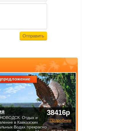
цпредложение
38416р
ия
НОВОДСК. Отдых и
Подробнее
вление в Кавказских
льных Водах прекрасно