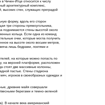
 в Чичен-Итце относится к числу
ный архитектурный комплекс,
й, высоких стен, служащих преградой
льную форму, вдоль его сторон
щая три стороны прямоугольника,
ка поднимаются стены высотой около
аменных кольца. Если одна из команд
ательные очки, которые могла получить
оенное на высоте около восьми метров,
о мяча лишь бедрами, локтями и
телей, на которые можно попасть по
лу, на верхней платформе, расположен
да стоят две массивные колонны,
адной пастью. Стены стадиона
яч, игроков в своеобразных одеждах и
ченые, древние майя совершали
отвесными берегами и темно-зеленой
а). В начале века американский