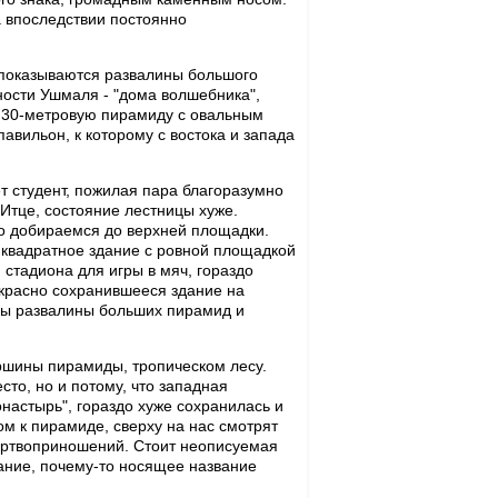
а впоследствии постоянно
 показываются развалины большого
ности Ушмаля - "дома волшебника",
й 30-метровую пирамиду с овальным
вильон, к которому с востока и запада
т студент, пожилая пара благоразумно
Итце, состояние лестницы хуже.
но добираемся до верхней площадки.
 квадратное здание с ровной площадкой
 стадиона для игры в мяч, гораздо
екрасно сохранившееся здание на
ны развалины больших пирамид и
ершины пирамиды, тропическом лесу.
сто, но и потому, что западная
онастырь", гораздо хуже сохранилась и
м к пирамиде, сверху на нас смотрят
жертвоприношений. Стоит неописуемая
дание, почему-то носящее название