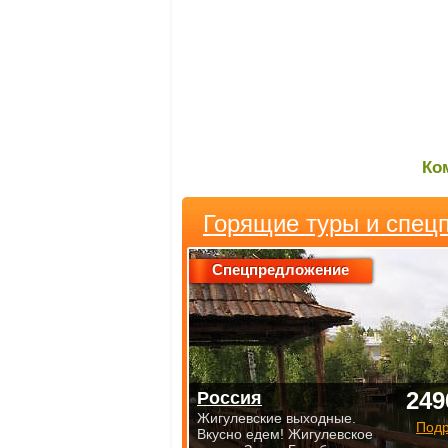
Ко
Горящие туры и спец
Спецпредложение
249
Россия
Жигулевские выходные.
Под
Вкусно едем! Жигулевское