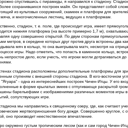
орожно спустившись с пирамиды, я направился к стадиону. Стадион
более сохранившихся построек майя. Он представляет собой слож
тоящий из культовых сооружений, скамеек и платформ для зрителе
 мяча, и многочисленных лестниц, ведущих к платформам.
ственно, стадион, т. е. поле, где происходит игра, имеет прямоуго
одится нижняя платформа (на высоте примерно 1,7 м), охватываю
авляя одну совершенно открытой. По двум сторонам прямоугольни
ьми метров, в середине которых друг против друга встроены два к
идывала мяч в кольцо, то она выигрывала матч, несмотря на отриц
роцессе игры. Hадо отметить, что попасть в каменное кольцо, встр
нь непростое дело, если учесть, что игроки могли дотрагиваться д
енями.
стенах стадиона расположены дополнительные платформы для зри
енным ступеням с внешней стороны стадиона. В юго-восточном уг
 "Ягуара" - одна из интереснейших построек Чичен-Итцы. У его вхо
олненные в форме крылатых змеев с отпугивающе раскрытой гром
ашены барельефами с изображениями различных моментов игры в м
ытий, сопутствующих игре.
стадиона мы направились к священному озеру, где, как считают у
овеческие жертвоприношения богу дождя. Совершенно круглое, с 
ой, оно производит неестественное впечатление.
ро окружено густым тропическим лесом (как и сам город Чичен-Итц