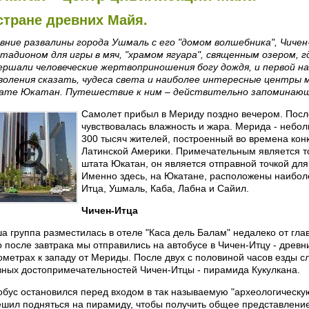
стране древних Майя.
вние развалины города Ушмаль с его "домом волшебника", Чичен
стадионом для игры в мяч, "храмом ягуара", священным озером, 
ершали человеческие жертвоприношения богу дождя, и первой на
воления сказать, чудеса света и наиболее интересные центры 
те Юкатан. Путешествие к ним – действительно запоминающ
Самолет прибыл в Мериду поздно вечером. Посл
чувствовалась влажность и жара. Мерида - небо
300 тысяч жителей, построенный во времена конк
Латинской Америки. Примечательным является то,
штата Юкатан, он является отправной точкой для
Именно здесь, на Юкатане, расположены наибол
Итца, Ушмаль, Каба, Лабна и Сайил.
Чичен-Итца
а группа разместилась в отеле "Каса дель Балам" недалеко от гл
о после завтрака мы отправились на автобусе в Чичен-Итцу - древн
ометрах к западу от Мериды. После двух с половиной часов езды сл
вных достопримечательностей Чичен-Итцы - пирамида Кукулкана.
обус остановился перед входом в так называемую "археологическую
ешил подняться на пирамиду, чтобы получить общее представление