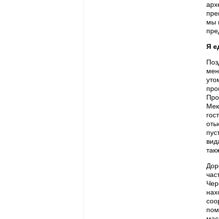
арх
пре
мы 
пре
Я е
Поз
мен
уто
про
Про
Мек
гос
оты
пус
вид
так
Дор
час
Чер
нах
соо
пом
мас