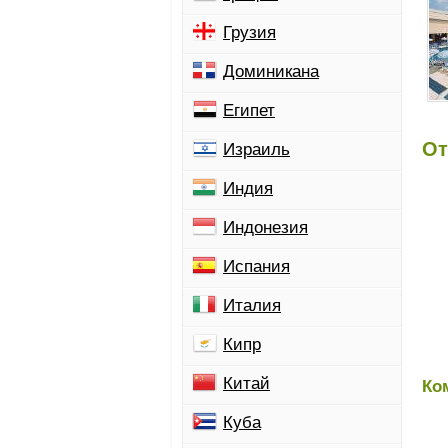
Грузия
Доминикана
Египет
От
Израиль
Индия
Индонезия
Испания
Италия
Кипр
Китай
Ко
Куба