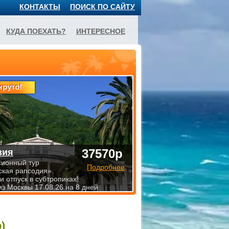
КОНТАКТЫ
ПОИСК ПО САЙТУ
КУДА ПОЕХАТЬ?
ИНТЕРЕСНОЕ
круто!
37570р
зия
сионный тур
Подробнее
ская рапсодия».
 отпуск в субтропиках!
из Москвы 17.08.26 на 8 дней
)