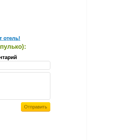
т отель!
пулько):
нтарий