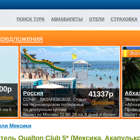
ПОИСК ТУРА
АВИАБИЛЕТЫ
ОТЕЛИ
СТРАХОВКА
предложения
Это 
00р
41337р
Россия
Абха
робнее
СОЧИ - ЛАЗАРЕВСКОЕ. Отдых
Экскур
Подробнее
на Черноморском побережье
«Абхаз
6 на 6
по доступным ценам.
Проведи
Вылет из Москвы 11.08.26 на 8 дней и более
Вылет 
ели Мексики
тель Qualton Club 5* (Мексика, Акапулько