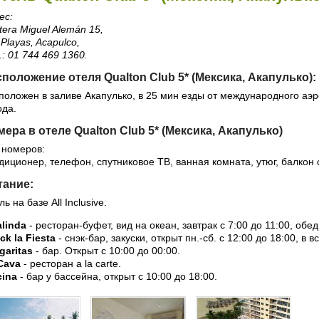
ес:
tera Miguel Alemán 15,
 Playas, Acapulco,
.: 01 744 469 1360.
положение отеля Qualton Club 5* (Мексика, Акапулько):
положен в заливе Акапулько, в 25 мин езды от международного аэр
ода.
ера в отеле Qualton Club 5* (Мексика, Акапулько)
 номеров:
диционер, телефон, спутниковое ТВ, ванная комната, утюг, балкон 
тание:
ь на базе All Inclusive.
alinda
- ресторан-буфет, вид на океан, завтрак с 7:00 до 11:00, обед 
ck la Fiesta
- снэк-бар, закуски, открыт пн.-сб. с 12:00 до 18:00, в вс
garitas
- бар. Открыт с 10:00 до 00:00.
Cava
- ресторан a la carte.
cina
- бар у бассейна, открыт с 10:00 до 18:00.