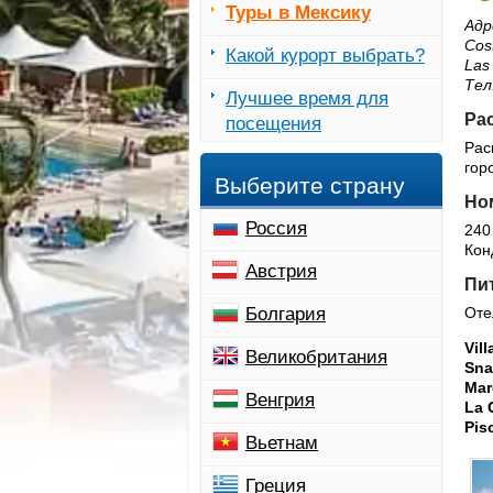
Туры в Мексику
Адр
Cos
Какой курорт выбрать?
Las
Тел
Лучшее время для
Рас
посещения
Рас
гор
Выберите страну
Ном
Россия
240
Кон
Австрия
Пи
Болгария
Отел
Vill
Великобритания
Sna
Mar
Венгрия
La 
Pis
Вьетнам
Греция