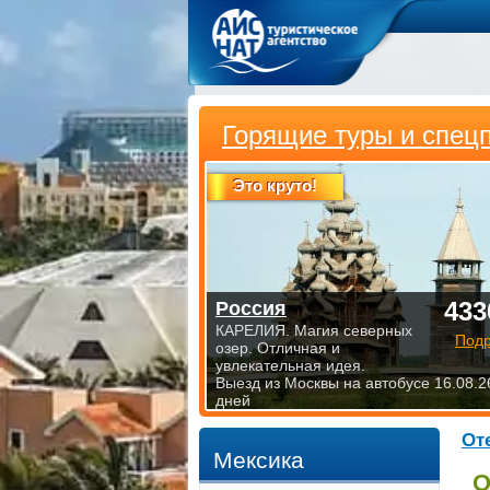
Горящие туры и спец
Это круто!
433
Россия
КАРЕЛИЯ. Магия северных
Под
озер. Отличная и
увлекательная идея.
Выезд из Москвы на автобусе 16.08.2
дней
От
Мексика
О