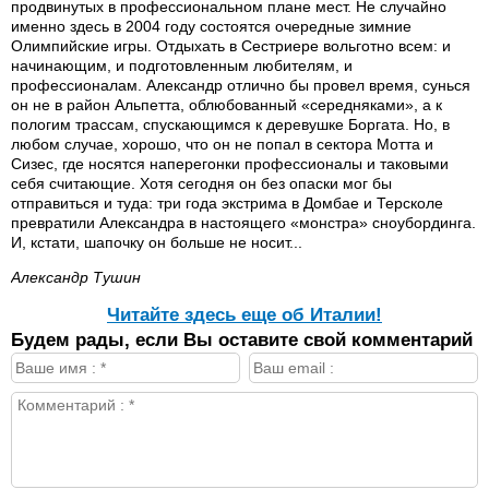
продвинутых в профессиональном плане мест. Не случайно
именно здесь в 2004 году состоятся очередные зимние
Олимпийские игры. Отдыхать в Сестриере вольготно всем: и
начинающим, и подготовленным любителям, и
профессионалам. Александр отлично бы провел время, сунься
он не в район Альпетта, облюбованный «середняками», а к
пологим трассам, спускающимся к деревушке Боргата. Но, в
любом случае, хорошо, что он не попал в сектора Мотта и
Сизес, где носятся наперегонки профессионалы и таковыми
себя считающие. Хотя сегодня он без опаски мог бы
отправиться и туда: три года экстрима в Домбае и Терсколе
превратили Александра в настоящего «монстра» сноубординга.
И, кстати, шапочку он больше не носит...
Александр Тушин
Читайте здесь еще об Италии!
Будем рады, если Вы оставите свой комментарий