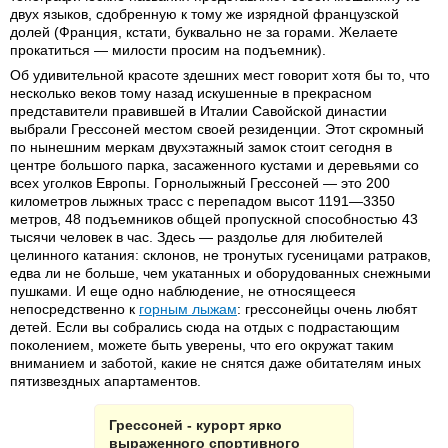
двух языков, сдобренную к тому же изрядной французской
долей (Франция, кстати, буквально не за горами. Желаете
прокатиться — милости просим на подъемник).
Об удивительной красоте здешних мест говорит хотя бы то, что
несколько веков тому назад искушенные в прекрасном
представители правившей в Италии Савойской династии
выбрали Грессоней местом своей резиденции. Этот скромный
по нынешним меркам двухэтажный замок стоит сегодня в
центре большого парка, засаженного кустами и деревьями со
всех уголков Европы. Горнолыжный Грессоней — это 200
километров лыжных трасс с перепадом высот 1191—3350
метров, 48 подъемников общей пропускной способностью 43
тысячи человек в час. Здесь — раздолье для любителей
целинного катания: склонов, не тронутых гусеницами ратраков,
едва ли не больше, чем укатанных и оборудованных снежными
пушками. И еще одно наблюдение, не относящееся
непосредственно к
горным лыжам
: грессонейцы очень любят
детей. Если вы собрались сюда на отдых с подрастающим
поколением, можете быть уверены, что его окружат таким
вниманием и заботой, какие не снятся даже обитателям иных
пятизвездных апартаментов.
Грессоней - курорт ярко
выраженного спортивного