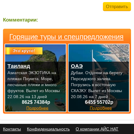
Комментарии:
Горящие туры и спецпредложения
Это круто!
Таиланд
ОАЭ
Азиатская ЭКЗОТИКА на
Дубаи. Отдохни на берегу
пляжах Пхукета. Море,
Персидского залива.
песчаные пляжи и много
Погрузись в восточную
фруктов.
Вылет из Москвы
СКАЗКУ.
Вылет из Москвы
22.08.26 на 13 дней
20.08.26 на 7 дней
862$ 74384р
645$ 55702р
Подробнее
Подробнее
Контакты
Конфиденциальность
О компании АЙС НАТ