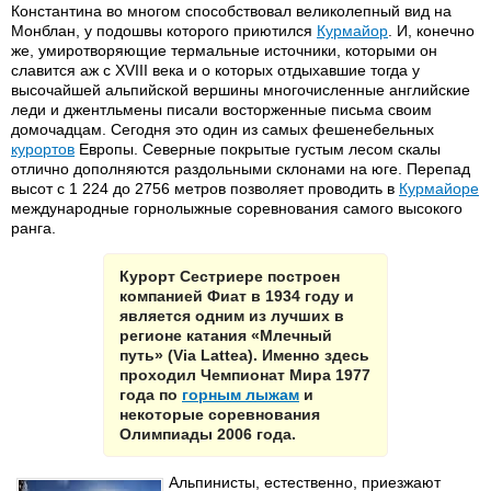
Константина во многом способствовал великолепный вид на
Монблан, у подошвы которого приютился
Курмайор
. И, конечно
же, умиротворяющие термальные источники, которыми он
славится аж с XVIII века и о которых отдыхавшие тогда у
высочайшей альпийской вершины многочисленные английские
леди и джентльмены писали восторженные письма своим
домочадцам. Сегодня это один из самых фешенебельных
курортов
Европы. Северные покрытые густым лесом скалы
отлично дополняются раздольными склонами на юге. Перепад
высот с 1 224 до 2756 метров позволяет проводить в
Курмайоре
международные горнолыжные соревнования самого высокого
ранга.
Курорт Сестриере построен
компанией Фиат в 1934 году и
является одним из лучших в
регионе катания «Млечный
путь» (Via Lattea). Именно здесь
проходил Чемпионат Мира 1977
года по
горным лыжам
и
некоторые соревнования
Олимпиады 2006 года.
Альпинисты, естественно, приезжают