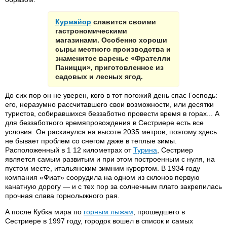
Курмайор
славится своими
гастрономическими
магазинами. Особенно хороши
сыры местного производства и
знаменитое варенье «Фрателли
Паницци», приготовленное из
садовых и лесных ягод.
До сих пор он не уверен, кого в тот погожий день спас Господь:
его, неразумно рассчитавшего свои возможности, или десятки
туристов, собиравшихся беззаботно провести время в горах... А
для беззаботного времяпровождения в Сестриере есть все
условия. Он раскинулся на высоте 2035 метров, поэтому здесь
не бывает проблем со снегом даже в теплые зимы.
Расположенный в 1 12 километрах от
Турина
, Сестриер
является самым развитым и при этом построенным с нуля, на
пустом месте, итальянским зимним курортом. В 1934 году
компания «Фиат» соорудила на одном из склонов первую
канатную дорогу — и с тех пор за солнечным плато закрепилась
прочная слава горнолыжного рая.
А после Кубка мира по
горным лыжам
, прошедшего в
Сестриере в 1997 году, городок вошел в список и самых