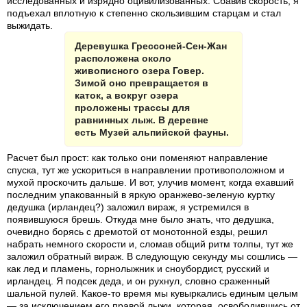
исследованных и изрядно оцивилизованных. Сбавив скорость, я
подъехал вплотную к степенно скользившим старцам и стал
выжидать.
Деревушка Грессоней-Сен-Жан
расположена около
живописного озера Говер.
Зимой оно превращается в
каток, а вокруг озера
проложены трассы для
равнинных лыж. В деревне
есть Музей альпийской фауны.
Расчет был прост: как только они поменяют направление
спуска, тут же ускориться в направлении противоположном и
мухой проскочить дальше. И вот, улучив момент, когда ехавший
последним упакованный в яркую оранжево-зеленую куртку
дедушка (ирландец?) заложил вираж, я устремился в
появившуюся брешь. Откуда мне было знать, что дедушка,
очевидно борясь с дремотой от монотонной езды, решил
набрать немного скорости и, сломав общий ритм толпы, тут же
заложил обратный вираж. В следующую секунду мы сошлись —
как лед и пламень, горнолыжник и сноубордист, русский и
ирландец. Я подсек деда, и он рухнул, словно сраженный
шальной пулей. Какое-то время мы кувыркались единым целым
— за исключением его правой лыжи, которая, освободившись от