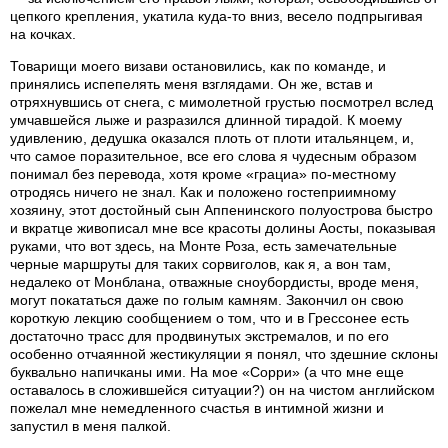
цепкого крепления, укатила куда-то вниз, весело подпрыгивая
на кочках.
Товарищи моего визави остановились, как по команде, и
принялись испепелять меня взглядами. Он же, встав и
отряхнувшись от снега, с мимолетной грустью посмотрел вслед
умчавшейся лыже и разразился длинной тирадой. К моему
удивлению, дедушка оказался плоть от плоти итальянцем, и,
что самое поразительное, все его слова я чудесным образом
понимал без перевода, хотя кроме «грациа» по-местному
отродясь ничего не знал. Как и положено гостеприимному
хозяину, этот достойный сын Аппенинского полуострова быстро
и вкратце живописал мне все красоты долины Аосты, показывая
руками, что вот здесь, на Монте Роза, есть замечательные
черные маршруты для таких сорвиголов, как я, а вон там,
недалеко от Монблана, отважные сноубордисты, вроде меня,
могут покататься даже по голым камням. Закончил он свою
короткую лекцию сообщением о том, что и в Грессонее есть
достаточно трасс для продвинутых экстремалов, и по его
особенно отчаянной жестикуляции я понял, что здешние склоны
буквально напичканы ими. На мое «Сорри» (а что мне еще
оставалось в сложившейся ситуации?) он на чистом английском
пожелал мне немедленного счастья в интимной жизни и
запустил в меня палкой.