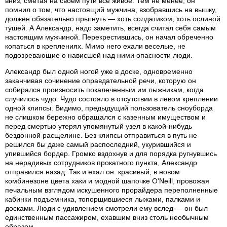
вниз, сметая на своем пути все живое. Тем не менее, он
помнил о том, что настоящий мужчина, взобравшись на вышку,
должен обязательно прыгнуть — хоть солдатиком, хоть ослиной
тушей. А Александр, надо заметить, всегда считал себя самым
настоящим мужчиной. Перекрестившись, он начал обреченно
копаться в креплениях. Мимо него ехали веселые, не
подозревающие о нависшей над ними опасности люди.
Александр был одной ногой уже в доске, одновременно
заканчивая сочинение оправдательной речи, которую он
собирался произносить покалеченным им лыжникам, когда
случилось чудо. Чудо состояло в отсутствии в левом креплении
одной клипсы. Видимо, предыдущий пользователь сноуборда
не слишком бережно обращался с казенным имуществом и
перед смертью утерял упомянутый узел в какой-нибудь
бездонной расщелине. Без клипсы отправиться в путь не
решился бы даже самый распоследний, укурившийся и
упившийся бордер. Громко вздохнув и для порядка ругнувшись
на нерадивых сотрудников прокатного пункта, Александр
отправился назад. Так и ехал он: красивый, в новом
комбинезоне цвета хаки и модной шапочке O'Neill, провожая
печальным взглядом искушенного прорайдера переполненные
кабинки подъемника, топорщившиеся лыжами, палками и
досками. Люди с удивлением смотрели ему вслед — он был
единственным пассажиром, ехавшим вниз столь необычным
образом.