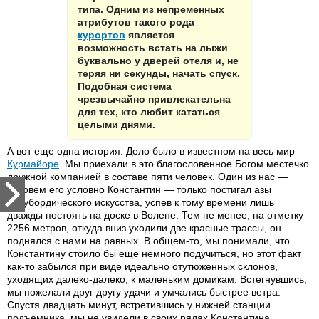
типа. Одним из непременных
атрибутов такого рода
курортов
является
возможность встать на лыжи
буквально у дверей отеля и, не
теряя ни секунды, начать спуск.
Подобная система
чрезвычайно привлекательна
для тех, кто любит кататься
целыми днями.
А вот еще одна история. Дело было в известном на весь мир
Курмайоре
. Мы приехали в это благословенное Богом местечко
дружной компанией в составе пяти человек. Один из нас —
назовем его условно Константин — только постигал азы
сноубордического искусства, успев к тому времени лишь
дважды постоять на доске в Волене. Тем не менее, на отметку
2256 метров, откуда вниз уходили две красные трассы, он
поднялся с нами на равных. В общем-то, мы понимали, что
Константину стоило бы еще немного подучиться, но этот факт
как-то забылся при виде идеально отутюженных склонов,
уходящих далеко-далеко, к маленьким домикам. Встегнувшись,
мы пожелали друг другу удачи и умчались быстрее ветра.
Спустя двадцать минут, встретившись у нижней станции
подъемника, мы не увидели в своих рядах Константина.