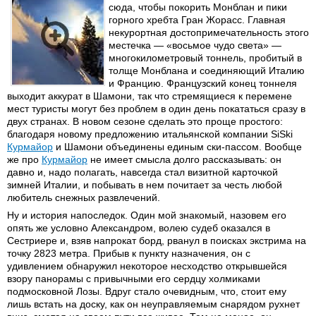
сюда, чтобы покорить Монблан и пики
горного хребта Гран Жорасс. Главная
некурортная достопримечательность этого
местечка — «восьмое чудо света» —
многокилометровый тоннель, пробитый в
толще Монблана и соединяющий Италию
и Францию. Французский конец тоннеля
выходит аккурат в Шамони, так что стремящиеся к перемене
мест туристы могут без проблем в один день покататься сразу в
двух странах. В новом сезоне сделать это проще простого:
благодаря новому предложению итальянской компании SiSki
Курмайор
и Шамони объединены единым ски-пассом. Вообще
же про
Курмайор
не имеет смысла долго рассказывать: он
давно и, надо полагать, навсегда стал визитной карточкой
зимней Италии, и побывать в нем почитает за честь любой
любитель снежных развлечений.
Ну и история напоследок. Один мой знакомый, назовем его
опять же условно Александром, волею судеб оказался в
Сестриере и, взяв напрокат борд, рванул в поисках экстрима на
точку 2823 метра. Прибыв к пункту назначения, он с
удивлением обнаружил некоторое несходство открывшейся
взору панорамы с привычными его сердцу холмиками
подмосковной Лозы. Вдруг стало очевидным, что, стоит ему
лишь встать на доску, как он неуправляемым снарядом рухнет