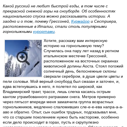
Какой русский не любит быстрой езды, в том числе с
прекрасной снежной горы на сноуборде. Об особенностях
национального спуска можно рассказывать истории. А
заодно и о том, почему Грессоней,
Курмайор
и Сестриера,
расположенные в Италии, стали столь популярными
горнолыжными
курортами
.
Хотите, расскажу вам интересную
историю на горнолыжную тему?
Случилась она пару лет назад в уютном
итальянском местечке Грессоней,
расположенном на восточных окраинах
живописной долины Аоста. Стоял погожий
солнечный день, белоснежные склоны
сверкали серебром, в душе цвели цветы и
пели соловьи. Мой верный сноуборд был смазан и заточен, и,
едва встегнувшись в него, я полетел по широкой, как
Владимирский тракт, трассе, лишь слегка касаясь острым
кантом утрамбованного ратраками снега. Метров примерно
через пятьсот впереди меня замаячила группа возрастных
горнолыжников, медленно слаломивших сле-е-е-ева напра-а-а-
аво и обратно. Опыт, сын ошибок трудных, подсказывал мне,
что со старшим поколением нужно быть настороже, особенно
если дело происходит в горах, пусть и скрупулезно