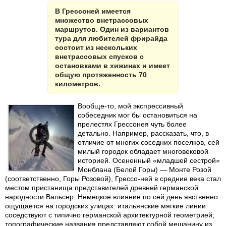
В Грессоней имеется
множество внетрассовых
маршрутов. Один из вариантов
тура для любителей фрирайда
состоит из нескольких
внетрассовых спусков с
остановками в хижинах и имеет
общую протяженность 70
километров.
Вообще-то, мой экспрессивный
собеседник мог бы остановиться на
прелестях Грессонея чуть более
детально. Например, рассказать, что, в
отличие от многих соседних поселков, сей
милый городок обладает многовековой
историей. Осененный «младшей сестрой»
Монблана (Белой Горы) — Монте Розой
(соответственно, Горы Розовой), Грессо-ней в средние века стал
местом пристанища представителей древней германской
народности Вальсер. Немецкое влияние по сей день явственно
ощущается на городских улицах: итальянские мягкие линии
соседствуют с типично германской архитектурной геометрией;
топографические названия представляют собой мешанину из