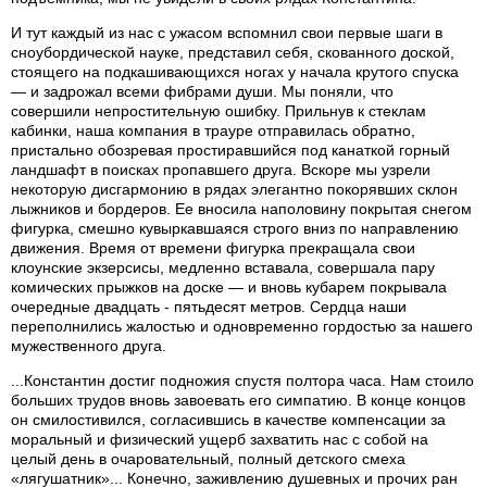
И тут каждый из нас с ужасом вспомнил свои первые шаги в
сноубордической науке, представил себя, скованного доской,
стоящего на подкашивающихся ногах у начала крутого спуска
— и задрожал всеми фибрами души. Мы поняли, что
совершили непростительную ошибку. Прильнув к стеклам
кабинки, наша компания в трауре отправилась обратно,
пристально обозревая простиравшийся под канаткой горный
ландшафт в поисках пропавшего друга. Вскоре мы узрели
некоторую дисгармонию в рядах элегантно покорявших склон
лыжников и бордеров. Ее вносила наполовину покрытая снегом
фигурка, смешно кувыркавшаяся строго вниз по направлению
движения. Время от времени фигурка прекращала свои
клоунские экзерсисы, медленно вставала, совершала пару
комических прыжков на доске — и вновь кубарем покрывала
очередные двадцать - пятьдесят метров. Сердца наши
переполнились жалостью и одновременно гордостью за нашего
мужественного друга.
...Константин достиг подножия спустя полтора часа. Нам стоило
больших трудов вновь завоевать его симпатию. В конце концов
он смилостивился, согласившись в качестве компенсации за
моральный и физический ущерб захватить нас с собой на
целый день в очаровательный, полный детского смеха
«лягушатник»... Конечно, заживлению душевных и прочих ран