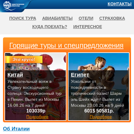
КОНТАКТЫ
ПОИСК ТУРА
АВИАБИЛЕТЫ
ОТЕЛИ
СТРАХОВКА
КУДА ПОЕХАТЬ?
ИНТЕРЕСНОЕ
Горящие туры и спецпредложения
Это круто!
Китай
Египет
Увлекательный вояж в
Ускользни от
Страну восходящего
повседневности в
солнца. Экскурсионный тур
тропический оазис! Шарм
в Пекин.
Вылет из Москвы
эль Шейх ждёт!
Вылет из
16.08.26 на 7 дней
Москвы 23.08.26 на 9 дней
103039р
601$ 50581р.
Подробнее
Подробнее
Об Италии