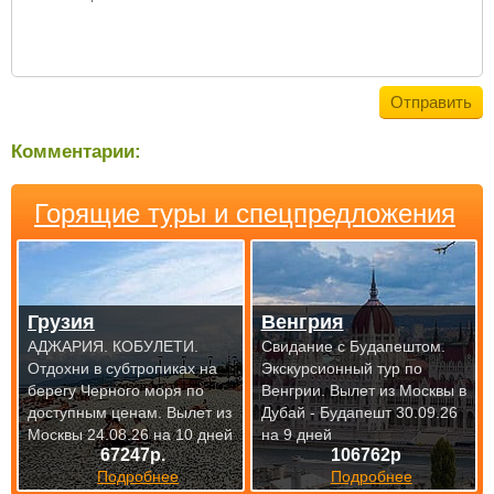
Комментарии:
Горящие туры и спецпредложения
Грузия
Венгрия
АДЖАРИЯ. КОБУЛЕТИ.
Свидание с Будапештом.
Отдохни в субтропиках на
Экскурсионный тур по
берегу Черного моря по
Венгрии.
Вылет из Москвы в
доступным
ценам. Вылет из
Дубай - Будапешт 30.09.26
Москвы 24.08.26 на 10 дней
на 9 дней
67247р.
106762р
Подробнее
Подробнее