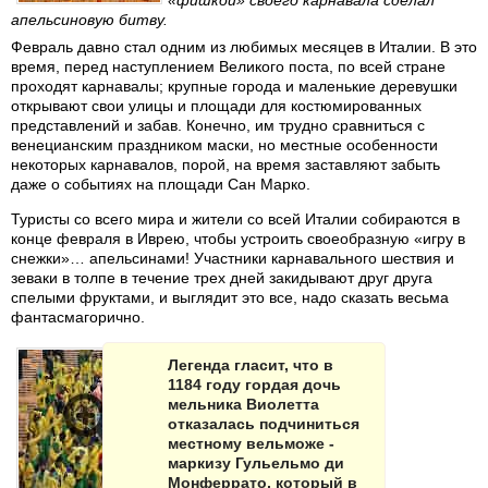
«фишкой» своего карнавала сделал
апельсиновую битву.
Февраль давно стал одним из любимых месяцев в Италии. В это
время, перед наступлением Великого поста, по всей стране
проходят карнавалы; крупные города и маленькие деревушки
открывают свои улицы и площади для костюмированных
представлений и забав. Конечно, им трудно сравниться с
венецианским праздником маски, но местные особенности
некоторых карнавалов, порой, на время заставляют забыть
даже о событиях на площади Сан Марко.
Туристы со всего мира и жители со всей Италии собираются в
конце февраля в Иврею, чтобы устроить своеобразную «игру в
снежки»… апельсинами! Участники карнавального шествия и
зеваки в толпе в течение трех дней закидывают друг друга
спелыми фруктами, и выглядит это все, надо сказать весьма
фантасмагорично.
Легенда гласит, что в
1184 году гордая дочь
мельника Виолетта
отказалась подчиниться
местному вельможе -
маркизу Гульельмо ди
Монферрато, который в