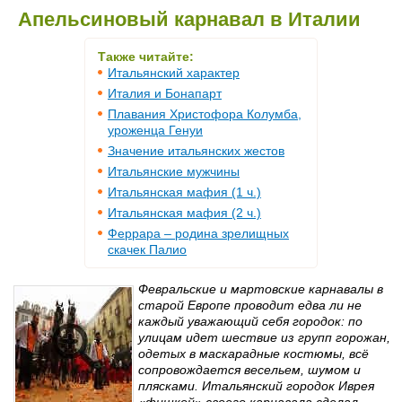
Апельсиновый карнавал в Италии
Также читайте:
Итальянский характер
Италия и Бонапарт
Плавания Христофора Колумба,
уроженца Генуи
Значение итальянских жестов
Итальянские мужчины
Итальянская мафия (1 ч.)
Итальянская мафия (2 ч.)
Феррара – родина зрелищных
скачек Палио
Февральские и мартовские карнавалы в
старой Европе проводит едва ли не
каждый уважающий себя городок: по
улицам идет шествие из групп горожан,
одетых в маскарадные костюмы, всё
сопровождается весельем, шумом и
плясками. Итальянский городок Иврея