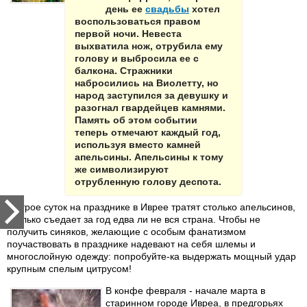
день ее
свадьбы
хотел
воспользоваться правом
первой ночи. Невеста
выхватила нож, отрубила ему
голову и выбросила ее с
балкона. Стражники
набросились на Виолетту, но
народ заступился за девушку и
разогнал гвардейцев камнями.
Память об этом событии
теперь отмечают каждый год,
используя вместо камней
апельсины. Апельсины к тому
же символизируют
отрубленную голову деспота.
За трое суток на празднике в Иврее тратят столько апельсинов,
сколько съедает за год едва ли не вся страна. Чтобы не
получить синяков, желающие с особым фанатизмом
поучаствовать в празднике надевают на себя шлемы и
многослойную одежду: попробуйте-ка выдержать мощный удар
крупным спелым цитрусом!
В конфе февраля - начале марта в
старинном городе Ивреа, в предгорьях