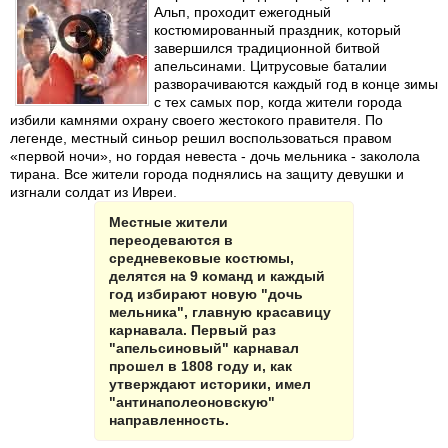
Альп, проходит ежегодный
костюмированный праздник, который
завершился традиционной битвой
апельсинами. Цитрусовые баталии
разворачиваются каждый год в конце зимы
с тех самых пор, когда жители города
избили камнями охрану своего жестокого правителя. По
легенде, местный синьор решил воспользоваться правом
«первой ночи», но гордая невеста - дочь мельника - заколола
тирана. Все жители города поднялись на защиту девушки и
изгнали солдат из Ивреи.
Местные жители
переодеваются в
средневековые костюмы,
делятся на 9 команд и каждый
год избирают новую "дочь
мельника", главную красавицу
карнавала. Первый раз
"апельсиновый" карнавал
прошел в 1808 году и, как
утверждают историки, имел
"антинаполеоновскую"
направленность.