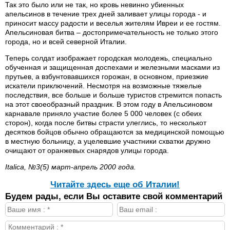
Так это было или не так, но кровь невинно убиенных
апельсинов в течение трех дней заливает улицы города - и
приносит массу радости и веселья жителям Ивреи и ее гостям.
Апельсиновая битва – достопримечательность не только этого
города, но и всей северной Италии.
Теперь солдат изображает городская молодежь, специально
обученная и защищенная доспехами и железными масками из
прутьев, а взбунтовавшихся горожан, в основном, приезжие
искатели приключений. Несмотря на возможные тяжелые
последствия, все больше и больше туристов стремится попасть
на этот своеобразный праздник. В этом году в Апельсиновом
карнавале приняло участие более 5 000 человек (с обеих
сторон), когда после битвы страсти улеглись, то несколькот
десятков бойцов обычно обращаются за медицинской помощью
в местную больницу, а уцелевшие участники схватки дружно
очищают от оранжевых снарядов улицы города.
Italica, №3(5) март-апрель 2000 года.
Читайте здесь еще об Италии!
Будем рады, если Вы оставите свой комментарий