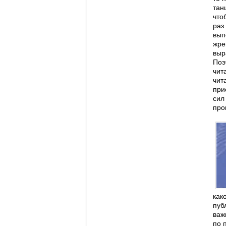
тан
что
раз
вып
жре
выр
Поэ
чит
чит
при
сил
про
как
пуб
важ
по 