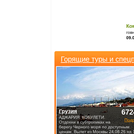
Ко
гов
09.
Горящие туры и спец
672
Грузия
АДЖАРИЯ. КОБУЛЕТИ.
Под
Отдохни в субтропиках на
берегу Черного моря по доступным
ценам. Вылет из Москвы 24.08.26 на 