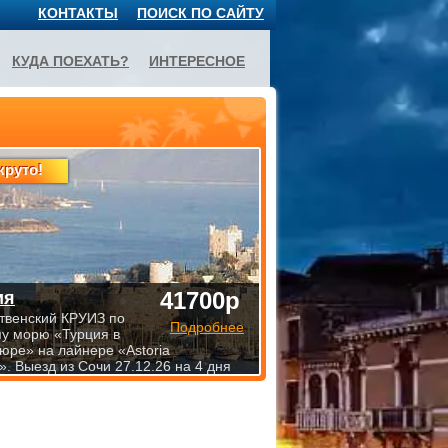
КОНТАКТЫ
ПОИСК ПО САЙТУ
КУДА ПОЕХАТЬ?
ИНТЕРЕСНОЕ
круто!
41700р
ия
твенский КРУИЗ по
Подробнее
у морю «Турция в
юре» на лайнере «Astoria
. Выезд из Сочи 27.12.26 на 4 дня