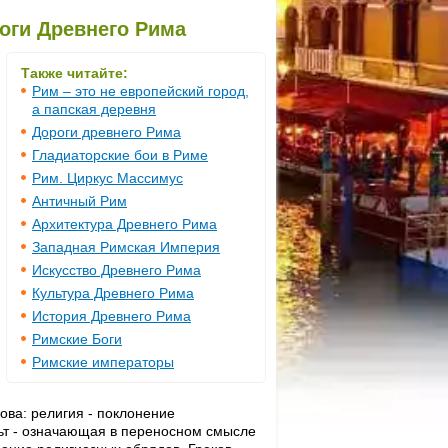
оги Древнего Рима
Также читайте:
Рим – это не европейский город,
а папская деревня
Дороги древнего Рима
Гладиаторские бои в Риме
Рим. Циркус Массимус
Античный Рим
Архитектура Древнего Рима
Западная Римская Империя
Искусство Древнего Рима
Культура Древнего Рима
История Древнего Рима
Римские Боги
Римские императоры
ова: религия - поклонение
ьт - означающая в переносном смысле