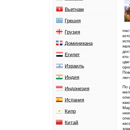
Вьетнам
Греция
пас
Грузия
кот
исп
Доминикана
явл
дос
Египет
кто
цве
Израиль
оро
Пов
Индия
лег
По 
Индонезия
мел
опе
Испания
как
Мар
Кипр
неи
опе
Китай
кас
зла