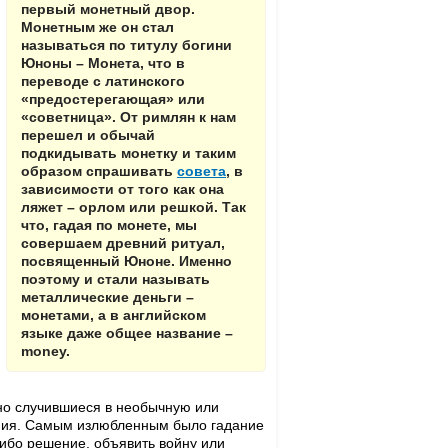
первый монетный двор.
Монетным же он стал
называться по титулу богини
Юноны – Монета, что в
переводе с латинского
«предостерегающая» или
«советница». От римлян к нам
перешел и обычай
подкидывать монетку и таким
образом спрашивать
совета
, в
зависимости от того как она
ляжет – орлом или решкой. Так
что, гадая по монете, мы
совершаем древний ритуал,
посвященный Юноне. Именно
поэтому и стали называть
металлические деньги –
монетами, а в английском
языке даже общее название –
money.
но случившиеся в необычную или
ания. Самым излюбленным было гадание
либо решение, объявить войну или