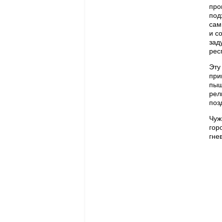
про
под
сам
и с
зад
рес
Эту
при
пыш
рел
поз
Чуж
гор
гне