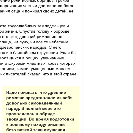
нение религиозных обрядов. Греков
порочащих честь и достоинство богов.
вечил отца и пожирал своих детей, не
тота трудолюбивых земледельцев и
 жизни. Опустив голову к борозде,
я его скот, древний римлянин не
лнца, ни луну, ни все те небесные
доевропейских народов. С него
лах и в ближайшем окружении. Если бы
 молящихся в рощах, увенчанные
ми и шкурами животных, кровь которых
итанием, камни, умащенные маслом.
х писателей сказал, что в этой стране
Надо признать, что древние
римляне представляли из себя
довольно самонадеянный
народ. В полной мере это
проявлялось в обряде
эвокации. Во время подготовки
к военному походу римляне
безо всякой тени смущения