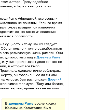
этом алтаре. Греку подобное
ужчина, а Гера - женщина, и ни
рющийся с Афродитой, все ссоры и
римлянина не понятны. Если во время
ал голову плащом, он наверняка
едоточиться, но также из опасения
казаться поблизости.
 в сущности к тому, как их следует
. Обстоятельно и точно разработанная
а всю религиозную жизнь римлян. Они
ших должностных лиц в
Древнем Риме
.
и, у них проигрывает дело тот, кто не
иги, в которых все было
 Правила следовало точно соблюдать,
ертву, он говорил: “Бог ли ты или
, на которых был расположен
Древний
 уклончивая формула: “Богу или богине,
длежат жертвы, принесенные на этом
В
древнем Риме
возле храма
Юноны на Капитолии был