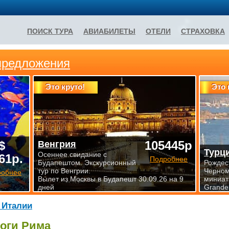
ПОИСК ТУРА
АВИАБИЛЕТЫ
ОТЕЛИ
СТРАХОВКА
предложения
Это круто!
Это 
$
105445р
Венгрия
Турц
Осеннее свидание с
61р.
Подробнее
Будапештом. Экскурсионный
Рождес
тур по Венгрии.
Черном
робнее
Вылет из Москвы в Будапешт 30.09.26 на 9
миниат
дней
Grande»
 Италии
оги Рима