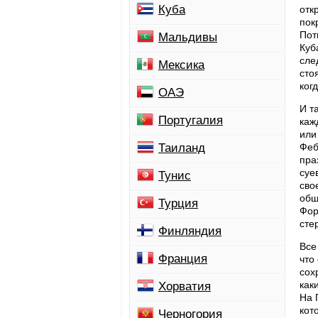
Куба
отк
пок
Пот
Мальдивы
Куб
сле
Мексика
сто
ког
ОАЭ
И т
Португалия
каж
или
Таиланд
Феб
пра
суе
Тунис
сво
общ
Турция
Фор
сте
Финляндия
Все
Франция
что
сох
как
Хорватия
На 
кот
Черногория