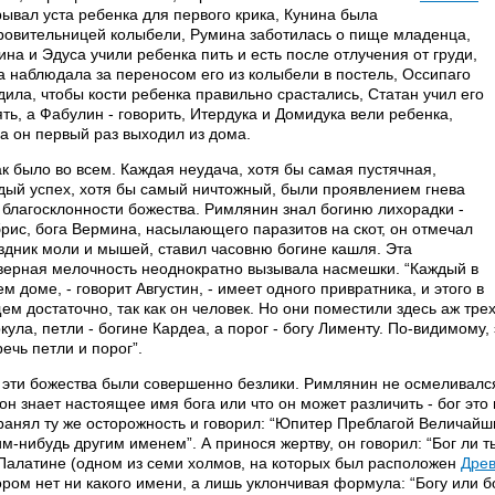
рывал уста ребенка для первого крика, Кунина была
ровительницей колыбели, Румина заботилась о пище младенца,
ина и Эдуса учили ребенка пить и есть после отлучения от груди,
а наблюдала за переносом его из колыбели в постель, Оссипаго
дила, чтобы кости ребенка правильно срастались, Статан учил его
ять, а Фабулин - говорить, Итердука и Домидука вели ребенка,
да он первый раз выходил из дома.
ак было во всем. Каждая неудача, хотя бы самая пустячная,
дый успех, хотя бы самый ничтожный, были проявлением гнева
 благосклонности божества. Римлянин знал богиню лихорадки -
рис, бога Вермина, насылающего паразитов на скот, он отмечал
здник моли и мышей, ставил часовню богине кашля. Эта
верная мелочность неоднократно вызывала насмешки. “Каждый в
ем доме, - говорит Августин, - имеет одного привратника, и этого в
ем достаточно, так как он человек. Но они поместили здесь аж трех
кула, петли - богине Кардеа, а порог - богу Лименту. По-видимому
речь петли и порог”.
 эти божества были совершенно безлики. Римлянин не осмеливался
 он знает настоящее имя бога или что он может различить - бог это
ранял ту же осторожность и говорил: “Юпитер Преблагой Величайш
им-нибудь другим именем”. А принося жертву, он говорил: “Бог ли 
Палатине (одном из семи холмов, на которых был расположен
Дре
ором нет ни какого имени, а лишь уклончивая формула: “Богу или б