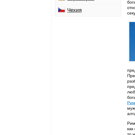
бог
отн
Чехия
сек
пре
Пре
раз
пре
люб
бог
Ри
муж
алт
Рим
как
то 