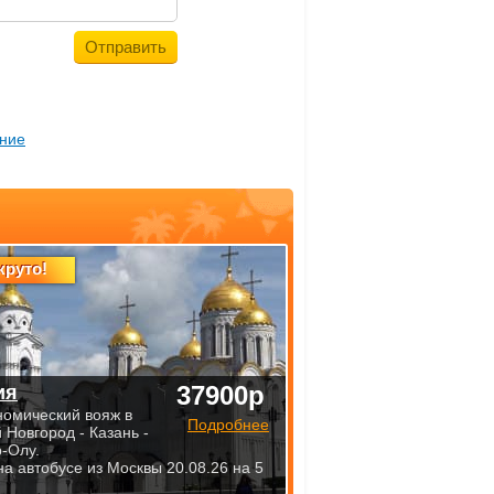
ние
круто!
37900р
ия
номический вояж в
Подробнее
 Новгород - Казань -
-Олу.
на автобусе из Москвы 20.08.26 на 5