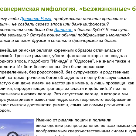
евнеримская мифология. «Безжизненные» б
ему люди
Древнего Рима
, придумавшие понятия «религия» и
льт», не создали своего эпоса или даже мифологии?
ровителем чего были бог
Ватикан
и богиня Куба? В чем суть
яда эвокации? Откуда пошел обычай подбрасывать монетку?
этом и многом другом в статье о древнеримских богах.
внейшая римская религия коренным образом отличалась от
ческой. Трезвые римляне, убогая фантазия которых не создала
одного эпоса, подобного “Илиаде” и “Одиссее”, не знали также и
ологии. Их боги безжизненны. Это были персонажи
пределенные, без родословной, без супружеских и родственных
зей, которые греческих богов объединяли в одну большую семью.
астую они даже имели не настоящие имена, а лишь прозвища, как
клички, определяющие границы их власти и действий. У них не
сказывали никаких легенд. Это отсутствие легенд, в котором мы
ерь усматриваем известный недостаток творческого воображения,
вние считали достоинства римлян, слывших самым религиозным
одом.
Именно от римлян пошли и получили
впоследствии распространение во всех языках сл
воображаемым сверхъестественным силам и кул