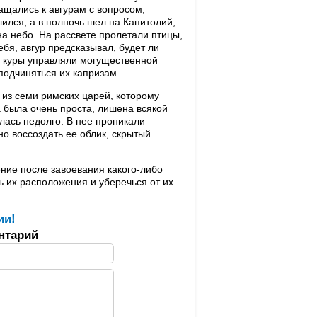
ащались к авгурам с вопросом,
ился, а в полночь шел на Капитолий,
 на небо. На рассвете пролетали птицы,
ебя, авгур предсказывал, будет ли
е куры управляли могущественной
подчиняться их капризам.
из семи римских царей, которому
была очень проста, лишена всякой
лась недолго. В нее проникали
о воссоздать ее облик, скрытый
ение после завоевания какого-либо
ь их расположения и уберечься от их
ии!
нтарий