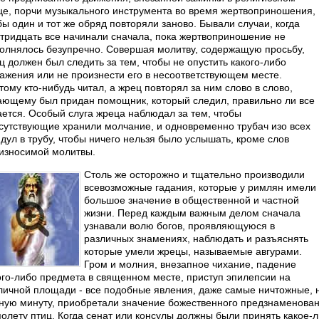
це, порчи музыкального инструмента во время жертвоприношения,
бы один и тот же обряд повторяли заново. Бывали случаи, когда
 тридцать все начинали сначала, пока жертвоприношение не
олнялось безупречно. Совершая молитву, содержащую просьбу,
ц должен был следить за тем, чтобы не опустить какого-либо
ажения или не произнести его в несоответствующем месте.
тому кто-нибудь читал, а жрец повторял за ним слово в слово,
ающему был придан помощник, который следил, правильно ли все
ается. Особый слуга жреца наблюдал за тем, чтобы
сутствующие хранили молчание, и одновременно трубач изо всех
 дул в трубу, чтобы ничего нельзя было услышать, кроме слов
износимой молитвы.
Столь же осторожно и тщательно производили
всевозможные гадания, которые у римлян имели
большое значение в общественной и частной
жизни. Перед каждым важным делом сначала
узнавали волю богов, проявляющуюся в
различных знамениях, наблюдать и разъяснять
которые умели жрецы, называемые авгурами.
Гром и молния, внезапное чихание, падение
ого-либо предмета в священном месте, приступ эпилепсии на
личной площади - все подобные явления, даже самые ничтожные, 
ную минуту, приобретали значение божественного предзнаменов
полету птиц. Когда сенат или консулы должны были принять какое-