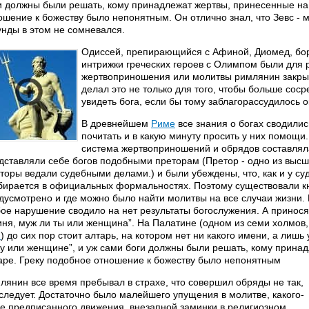
и должны были решать, кому принадлежат жертвы, принесенные на 
ошение к божеству было непонятным. Он отлично знал, что Зевс - м
унды в этом не сомневался.
Одиссей, препирающийся с Афиной, Диомед, бо
интрижки греческих героев с Олимпом были для 
жертвоприношения или молитвы римлянин закрыв
делал это не только для того, чтобы больше соср
увидеть бога, если бы тому заблагорассудилось о
В древнейшем
Риме
все знания о богах сводились
почитать и в какую минуту просить у них помощи
система жертвоприношений и обрядов составлял
дставляли себе богов подобными преторам (Претор - одно из выс
торы ведали судебными делами.) и были убеждены, что, как и у судь
бирается в официальных формальностях. Поэтому существовали кн
дусмотрено и где можно было найти молитвы на все случаи жизни.
ое нарушение сводило на нет результаты богослужения. А принося ж
иня, муж ли ты или женщина”. На Палатине (одном из семи холмов
м
) до сих пор стоит алтарь, на котором нет ни какого имени, а лишь
у или женщине”, и уж сами боги должны были решать, кому прина
аре. Греку подобное отношение к божеству было непонятным
лянин все время пребывал в страхе, что совершил обряды не так,
 следует. Достаточно было малейшего упущения в молитве, какого-
не предписанного движения, внезапной заминки в религиозном