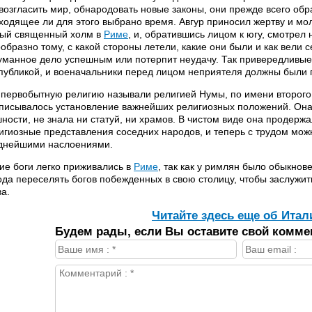
возгласить мир, обнародовать новые законы, они прежде всего обр
ходящее ли для этого выбрано время. Авгур приносил жертву и мол
ый священный холм в
Риме
, и, обратившись лицом к югу, смотрел
ообразно тому, с какой стороны летели, какие они были и как вели с
уманное дело успешным или потерпит неудачу. Так привередливы
публикой, и военачальники перед лицом неприятеля должны были 
 первобытную религию называли религией Нумы, по имени второго 
писывалось установление важнейших религиозных положений. Она 
ности, не знала ни статуй, ни храмов. В чистом виде она продержа
игиозные представления соседних народов, и теперь с трудом можн
днейшими наслоениями.
ие боги легко приживались в
Риме
, так как у римлян было обыкнов
ода переселять богов побежденных в свою столицу, чтобы заслужит
ва.
Читайте здесь еще об Итал
Будем рады, если Вы оставите свой комме