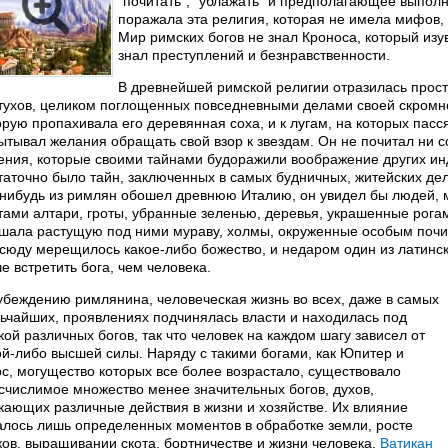
“почитать”, “ублажать” и предполагающее выпол
поражала эта религия, которая не имела мифов, 
Мир римских богов не знал Кроноса, который изу
знал преступлений и безнравственности.
В древнейшей римской религии отразилась прос
тухов, целиком поглощенных повседневными делами своей скромной
орую пропахивала его деревянная соха, и к лугам, на которых пасс
ытывал желания обращать свой взор к звездам. Он не почитал ни со
ения, которые своими тайнами будоражили воображение других ин
таточно было тайн, заключенных в самых будничных, житейских де
-нибудь из римлян обошел древнюю Италию, он увидел бы людей,
тами алтари, гроты, убранные зеленью, деревья, украшенные рога
шала растущую под ними мураву, холмы, окруженные особым поч
сюду мерещилось какое-либо божество, и недаром один из латински
че встретить бога, чем человека.
убеждению римлянина, человеческая жизнь во всех, даже в самых
ьчайших, проявлениях подчинялась власти и находилась под
кой различных богов, так что человек на каждом шагу зависел от
ой-либо высшей силы. Наряду с такими богами, как Юпитер и
с, могущество которых все более возрастало, существовало
счислимое множество менее значительных богов, духов,
кающих различные действия в жизни и хозяйстве. Их влияние
алось лишь определенных моментов в обработке земли, росте
ков, выращивании скота, бортничестве и жизни человека.
Ватикан