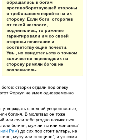
обращались к богам
противоборствующей стороны
с требованием перейти на их
сторону. Если боги, оторопев
от такой наглости,
подчинялись, то римляне
гарантировали им со своей
стороны почитание и
соответствующие почести.
Увы, но свидетельств о точном
количестве перешедших на
сторону римлян богов не
сохранилось.
 богов: створки отдали под опеку
, этот Форкул не умел одновременно
 утверждать с полной уверенностью,
 или богиня. В молитвах он тоже
ий или если тебе угодно называться
ты или богиня, муж ли ты или женщина”.
вний Рим
) до сих пор стоит алтарь, на
огине, мужу или женщине”, и уж сами