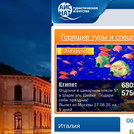
Горящие туры и спец
Это круто!
680
Египет
Отдохни в шикарном отеле 5*
575
в Шарм эль Шейхе. Подари
себе праздник!
Под
Вылет из Москвы 17.08.26 на
9 дней
Об
Италия
Б