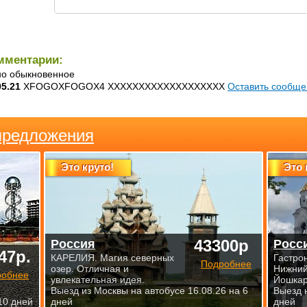
мментарии:
но обыкновенное
05.21
XFOGOXFOGOX4 XXXXXXXXXXXXXXXXXXX
Оставить сообще
предложения
Это круто!
Это 
43300р
Россия
Росс
47р.
КАРЕЛИЯ. Магия северных
Гастро
Подробнее
озер. Отличная и
Нижний
робнее
увлекательная идея.
Йошкар
Выезд из Москвы на автобусе 16.08.26 на 6
Выезд 
10 дней
дней
дней