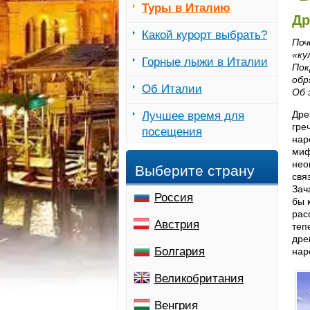
Туры в Италию
Др
Какой курорт выбрать?
Поч
«ку
Горные лыжи в Италии
Пок
обр
Об Италии
Об 
Дре
Лучшее время для
гре
посещения
нар
миф
нео
Выберите страну
свя
Зач
Россия
бы 
рас
Австрия
теп
дре
Болгария
нар
Великобритания
Венгрия