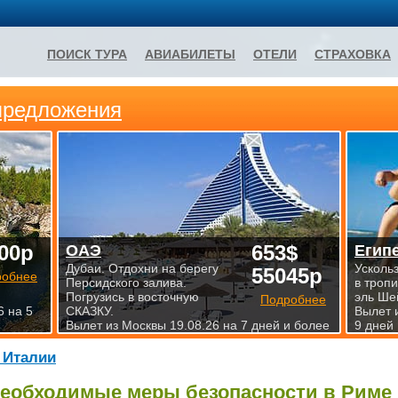
ПОИСК ТУРА
АВИАБИЛЕТЫ
ОТЕЛИ
СТРАХОВКА
предложения
00р
653$
ОАЭ
Егип
Дубаи. Отдохни на берегу
Усколь
55045р
робнее
Персидского залива.
в троп
Погрузись в восточную
эль Ше
Подробнее
6 на 5
СКАЗКУ.
Вылет 
Вылет из Москвы 19.08.26 на 7 дней и более
9 дней
 Италии
еобходимые меры безопасности в Риме и