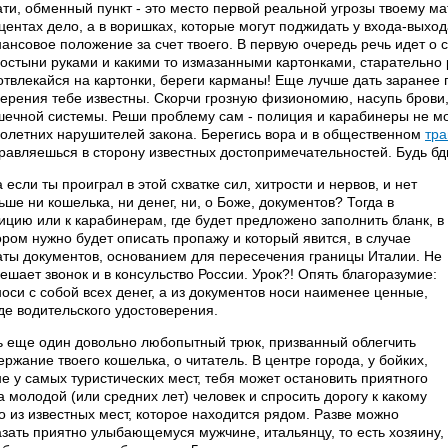
ати, обменный пункт - это место первой реальной угрозы твоему м
центах дело, а в воришках, которые могут поджидать у входа-выхо
ансовое положение за счет твоего. В первую очередь речь идет о 
остыни руками и какими то измазанными картонками, старательно
отвлекайся на картонки, береги карманы! Еще лучше дать заранее п
ерения тебе известны. Скорчи грозную физиономию, насупь брови
ечной системы. Реши проблему сам - полиция и карабинеры не мог
олетних нарушителей закона. Берегись вора и в общественном
тра
равляешься в сторону известных достопримечательностей. Будь бд
а если ты проиграл в этой схватке сил, хитрости и нервов, и нет
ьше ни кошелька, ни денег, ни, о Боже, документов? Тогда в
ицию или к карабинерам, где будет предложено заполнить бланк, в
ором нужно будет описать пропажу и который явится, в случае
аты документов, основанием для пересечения границы Италии. Не
ешает звонок и в консульство России. Урок?! Опять благоразумие:
носи с собой всех денег, а из документов носи наименее ценные,
де водительского удостоверения.
ь еще один довольно любопытный трюк, призванный облегчить
ержание твоего кошелька, о читатель. В центре города, у бойких,
не у самых туристических мест, тебя может остановить приятного
а молодой (или средних лет) человек и спросить дорогу к какому
о из известных мест, которое находится рядом. Разве можно
азать приятно улыбающемуся мужчине, итальянцу, то есть хозяину,