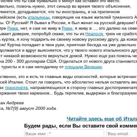
 более что ты сам буквально 5 минут как оставил это место.
вильно, помочь нужно, этот синьор во время твоего объяснения,
умеется, догадывается, что ты иностранец, и на приличном
лийском (есть
итальянцы
, говорящие на языке жителей туманного 
ты. О! Русский! Я бывал в России, я был женат на русской девушке! 
тре
Рима
, нет, я сам не живу в
Риме
, я живу в ..., это далеко на с
ывает доверие, попробуй скажи, что ты из
Неаполя
, трюк не сработ
ь куртка, я хочу подарить ее своему новому русскому другу, да кож
ом! Куртка попадает в твои руки, приятная беседа на уже довольн
должается и вдруг выясняется, что у твоего нового итальянского дру
ет никакой возможности вернуться домой. Нужно еще раз помочь ч
на 200 - 300 долларам США. Отделаться от нового друга становится
 туристы и я сам неподалеку от
площади Венеции
.
ственно, это и есть те главные виды опасностей, которые встреча
всей Италии. Стоит ли говорить, что абсолютно нельзя оставлять ве
ах
транспорта
, направляющихся в сторону главных достопримечат
ержания твоих карманов... Будь терпелив, выдержан и благоразуме
ан Андреев
lica, №7(9) август 2000 года.
Читайте здесь еще об Итал
Будем рады, если Вы оставите свой комме