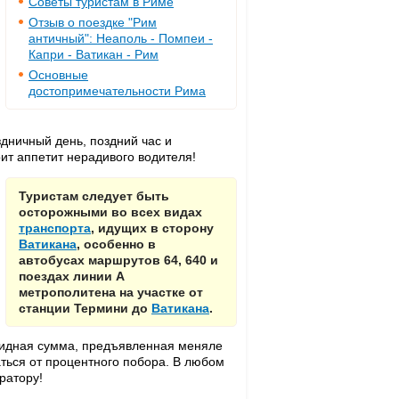
Советы туристам в Риме
Отзыв о поездке "Рим
античный": Неаполь - Помпеи -
Капри - Ватикан - Рим
Основные
достопримечательности Рима
аздничный день, поздний час и
рит аппетит нерадивого водителя!
Туристам следует быть
осторожными во всех видах
транспорта
, идущих в сторону
Ватикана
, особенно в
автобусах маршрутов 64, 640 и
поездах линии А
метрополитена на участке от
станции Термини до
Ватикана
.
олидная сумма, предъявленная меняле
аться от процентного побора. В любом
ратору!