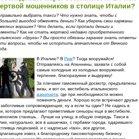
ертвой мошенников в столице Италии?
 правильно выбрать такси? Что нужно знать, чтобы с
большей выгодой обменять деньги? Как уберечь свои карманы
мелких воришек? Что делать, если пропали деньги и
ументы? Как не стать жертвой недавно приобретенного
льянского «друга»? Вы просто обязаны заранее знать ответы
эти вопросы, чтобы не испортить впечатление от Вечного
ода
В Италию? В
Рим
? Тогда вооружайся!
Отправляясь на Апеннины, захвати с собой
самые холодные из холодных вооружений:
терпение, благоразумие и выдержку!
За плечами таможенный досмотр, предъявлены
визы, и вот он, вестибюль итальянского
аэропорта
, где при необходимости можно
поменять деньги. Хорошо если встречают друзья
 заботливые сопровождающие, ну а если ты один? Не садись в
си, которое предлагают приветливые синьоры еще в вестибюле,
леночком станешь... Лучше на улицу, в общую очередь. Такси в
лии, натурально, все в шашечках, с гербами города, одарившего
стливца лицензией, и с надписью «taxi», все другое,
длагающее извоз, к благородному таксомоторному бизнесу