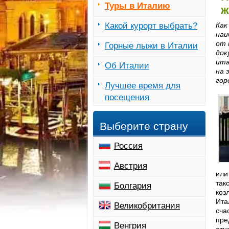
Туры в Италию
ж
Какой курорт выбрать?
Как
наи
от 
Горные лыжи в Италии
док
ита
Об Италии
на 
гор
Лучшее время для
посещения
Выберите страну
Россия
Австрия
или
так
Болгария
коз
Ита
Великобритания
сча
пре
Венгрия