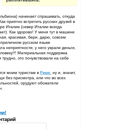
расплатившись.
Альбиона) начинает спрашивать, откуда
Как приятно встретить русских друзей в
евере Италии (север Италии всегда
ает). Как здорово! У меня тут в машине
аная, красивая, бери, дарю, совсем
о приличном русском языке
га неприятности, у него украли деньги,
еловеку!!! Материальная поддержка
 трудно, это почувствовали на себе
ются моим туристам в
Риме
, ну и, значит,
щи без присмотра, или что во всех
ельностей, орудуют обожатели
н.
ии!
нтарий