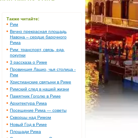
Также читайте:
Рим
Вечно прекрасная площадь
Навона – сердце барочного
Рима
Рим: транспорт, связь, еда,
покупки
3 рассказа о Риме
Провинция Лацио, чья столица -
Рим
Христианские святыни в Риме
Римский след в нашей жизни
Памятник Гоголю в Риме
Архитектура Рима
Посещение Рима — советы
Скворцы над Римом
Новый Год в Риме
Площади Рима