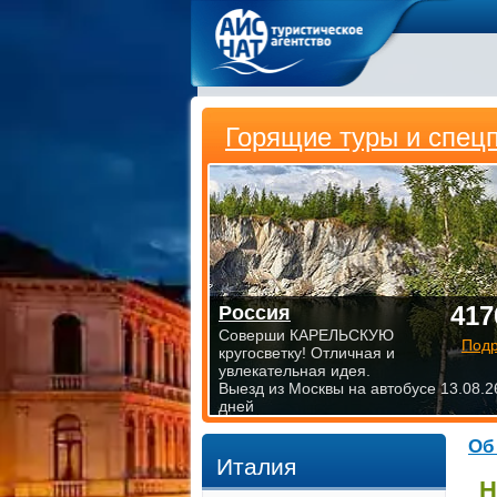
Горящие туры и спец
417
Россия
Соверши КАРЕЛЬСКУЮ
Под
кругосветку! Отличная и
увлекательная идея.
Выезд из Москвы на автобусе 13.08.2
дней
Об
Италия
Н