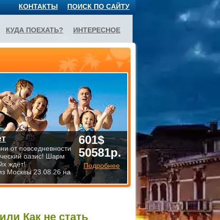
КОНТАКТЫ
ПОИСК ПО САЙТУ
КУДА ПОЕХАТЬ?
ИНТЕРЕСНОЕ
601$
ет
зни от повседневности
50581р.
ический оазис! Шарм
йх ждёт!
Подробнее
из Москвы 23.08.26 на
ли Как не стать