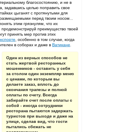
атериальному благосостоянию, и не в
да, задавшись целью поправить свое
стайках цыганят с протянутыми для
 размещаемыми перед твоим носом...
онять этим грязнулям, что их
, продемонстрируй преимущество твоей
ут принять мер против этих
нспорте
, особенно в том случае, когда
ителен в соборах и даже в
Ватикане
.
Один из верных способов не
стать жертвой ресторанных
мошенников - оставить у себя
за столом один экземпляр меню
с ценами, по которым вы
делаете заказ, вплоть до
окончания трапезы и полной
оплаты по счету. Всегда
забирайте счет после оплаты с
собой - иногда сотрудники
ресторана пытаются задержать
туристов при выходе и даже на
улице, сделав вид, что гости
пытались сбежать не