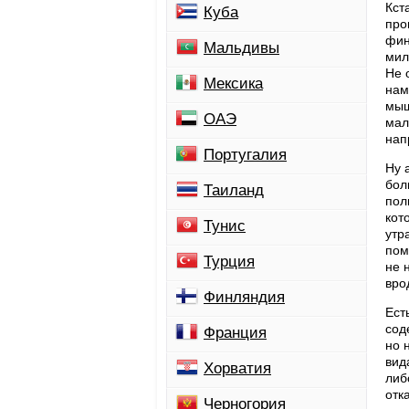
Кст
Куба
про
фин
Мальдивы
мил
Не 
Мексика
нам
мыш
ОАЭ
мал
нап
Португалия
Ну 
бол
Таиланд
пол
кот
Тунис
утр
пом
Турция
не 
вро
Финляндия
Ест
сод
Франция
но 
вид
Хорватия
либ
отк
Черногория