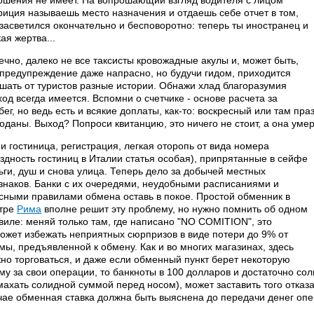
ошения не имеет. На вопрошающий взгляд водителя с лицом
риция называешь место назначения и отдаешь себе отчет в том,
 засветился окончательно и бесповоротно: теперь ты иностранец и
кая жертва...
ечно, далеко не все таксисты кровожадные акулы и, может быть,
 предупреждение даже напрасно, но будучи гидом, приходится
шать от туристов разные истории. Обнажи хлад благоразумия
ход всегда имеется. Вспомни о счетчике - основе расчета за
бег, но ведь есть и всякие доплаты, как-то: воскресный или там пр
оданы. Выход? Попроси квитанцию, это ничего не стоит, а она уме
 и гостиница, регистрация, легкая оторопь от вида номера
ездность гостиниц в Италии статья особая), припрятанные в сейфе
ьги, душ и снова улица. Теперь дело за добычей местных
знаков. Банки с их очередями, неудобными расписаниями и
сными правилами обмена оставь в покое. Простой обменник в
тре
Рима
вполне решит эту проблему, но нужно помнить об одном
виле: меняй только там, где написано "NO COMITION", это
ожет избежать неприятных сюрпризов в виде потери до 9% от
мы, предъявленной к обмену. Как и во многих магазинах, здесь
но торговаться, и даже если обменный пункт берет некоторую
му за свои операции, то банкноты в 100 долларов и достаточно с
махать солидной суммой перед носом), может заставить того отказ
чае обменная ставка должна быть выяснена до передачи денег опе