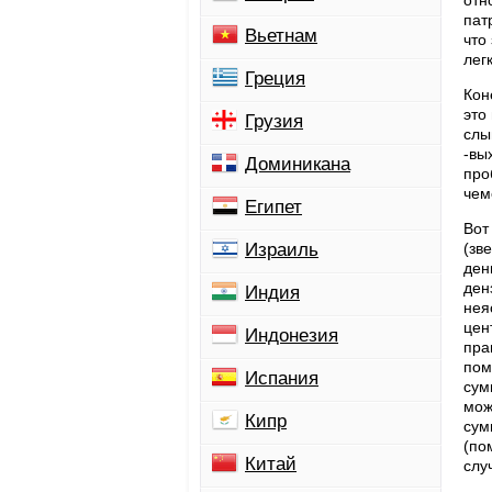
отн
пат
Вьетнам
что
лег
Греция
Кон
это
Грузия
слы
-вы
Доминикана
про
чем
Египет
Вот
Израиль
(зв
ден
ден
Индия
нея
цен
Индонезия
пра
пом
Испания
сум
мож
Кипр
сум
(по
Китай
слу