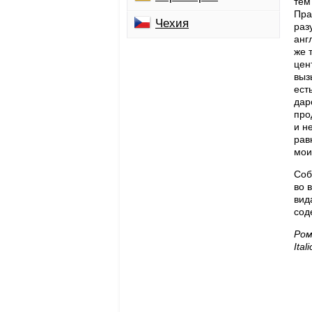
тем
Пра
Чехия
раз
анг
же 
цен
выз
ест
дар
про
и н
рав
мои
Соб
во 
вид
сод
Ром
Ita