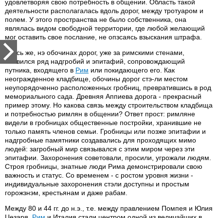
удовлетворяя свою потребность в общении. Область такой
деятельности располагалась вдоль дорог, между тротуаром и
полем. У этого пространства не было собственника, она
являлась видом свободной территории, где любой желающий
мог оставить свое послание, не опзсаясь взыскания штрафа.
Здесь же, нэ обочинах дорог, уже за римскими стенами,
появился ряд надгробий и эпитафий, сопровождающий
путника, входящего в
Рим
или покидающего его. Как
неогражденное кладбище, обочины дорог стэ-ли местом
неупорядоченно расположенных гробниц, превратившись в род
мемориального сада. Древняя Аппиева дорога - прекрасный
пример этому. Но какова связь между строительством кладбища
и потребностью римлян в общении? Ответ прост: римляне
видели в гробницах общественные постройки, хранившие не
только память членов семьи. Гробницы или позже эпитафии и
надгробные памятники создавались для проходящих мимо
людей: загробный мир связывался с этим миром через эти
эпитафии. Захоронения советовали, просили, угрожали людям.
Строя гробницы, знатные люди Рима демонстрировали свою
важность и статус. Со временем - с ростом уровня жизни -
индивидуальные захоронения стэли доступны и простым
горожзнэм, крестьянам и даже рабам.
Между 80 и 44 гг. до н.э., т.е. между правлением Помпея и Юлия
Цезаря,
Рим
и Италия стали центром одной из величайших в