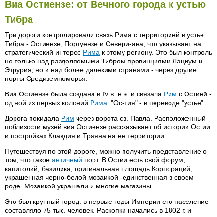
Виа Остиензе: от Вечного города к устью
Тибра
Три дороги контролировали связь Рима с территорией в устье
Тибра - Остиензе, Портуензе и Севери-ана, что указывает на
стратегический интерес
Рима
к этому региону. Это был контроль
не только над разделяемыми Тибром провинциями Лациум и
Этрурия, но и над более далекими странами - через другие
порты Средиземноморья.
Виа Остиензе была создана в IV в. н.э. и связала
Рим
с Остией -
од ной из первых колоний
Рима
. "Ос-тия" - в переводе "устье".
Дорога покидала
Рим
через ворота св. Павла. Расположенный
поблизости музей виа Остиензе рассказывает об истории Остии
и постройках Клавдия и Траяна на ее территории.
Путешествуя по этой дороге, можно получить представление о
том, что такое
античный
порт. В Остии есть свой форум,
капитолий, базилика, оригинальная площадь Корпораций,
украшенная черно-белой мозаикой -единственная в своем
роде. Мозаикой украшали и многие магазины.
Это был крупный город: в первые годы Империи его население
составляло 75 тыс. человек. Раскопки начались в 1802 г. и