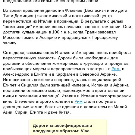
представляемыми сильным сенаторским лобби.
Во время правления династии Флавиев (Веспасизн и его дети
Тит и Домициан) экономический и политический центр
переместился из Италии в провинции. В результате с целью
"ромзнизации" империи вновь начэлись военные кзмпании. Они
достигли кульминации в 106 г. н.э., когда Траян завоевэл
Мессопо-тэмию и Ассирию и придвинулся к Персидскому
заливу.
Сеть дорог, связывающих Италию и Империю, вновь приобрела
первостепенную важность. Дороги были необходимы для
доставки и обеспечения коммерческого круговорота продуктов,
прибывающих морем и переправляемых в центры - в
Рим
, в
Алексэндрию в Египте и в Карфаген в Северной Африке.
Интенсивность движения сопровождалась специализацией:
Египет и Сицилия были житницей империи, Испания и Африка
постзвляли оливковое мзсло, используемое в приготовлении
пищи и освещении жилища'. Италия и Испания экспортировали
вино. В течение второго столетия в
Рим
стали поступать
драгоценные камни, богатые одеяния и деликатесы из Малой
Азии, Сирии, Египта и дэже Китзя.
Дороги классифицировали
следующим образом: Viae