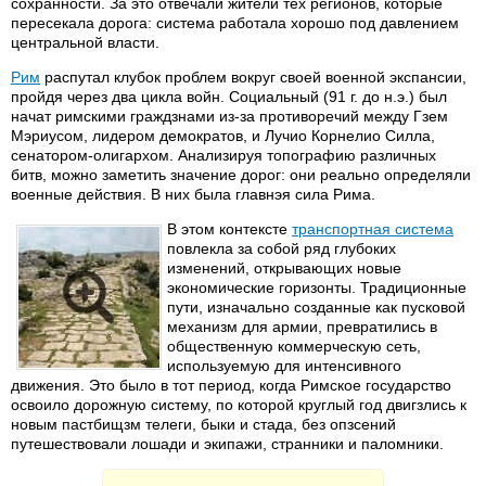
сохранности. За это отвечали жители тех регионов, которые
пересекала дорога: система работала хорошо под давлением
центральной власти.
Рим
распутал клубок проблем вокруг своей военной экспансии,
пройдя через два цикла войн. Социальный (91 г. до н.э.) был
начат римскими граждзнами из-за противоречий между Гзем
Мэриусом, лидером демократов, и Лучио Корнелио Силла,
сенатором-олигархом. Анализируя топографию различных
битв, можно заметить значение дорог: они реально определяли
военные действия. В них была главнэя сила Рима.
В этом контексте
транспортная система
повлекла за собой ряд глубоких
изменений, открывающих новые
экономические горизонты. Традиционные
пути, изначально созданные как пусковой
механизм для армии, превратились в
общественную коммерческую сеть,
используемую для интенсивного
движения. Это было в тот период, когда Римское государство
освоило дорожную систему, по которой круглый год двигзлись к
новым пастбищзм телеги, быки и стада, без опзсений
путешествовали лошади и экипажи, странники и паломники.