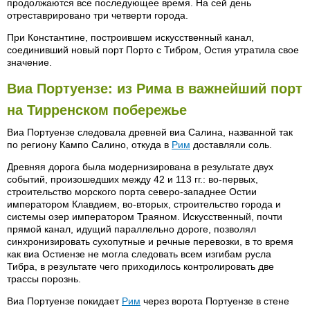
продолжаются все последующее время. На сей день
отреставрировано три четверти города.
При Константине, построившем искусственный канал,
соединивший новый порт Порто с Тибром, Остия утратила свое
значение.
Виа Портуензе: из Рима в важнейший порт
на Тирренском побережье
Виа Портуензе следовала древней виа Салина, названной так
по региону Кампо Салино, откуда в
Рим
доставляли соль.
Древняя дорога была модернизирована в результате двух
событий, произошедших между 42 и 113 гг.: во-первых,
строительство морского порта северо-западнее Остии
императором Клавдием, во-вторых, строительство города и
системы озер императором Траяном. Искусственный, почти
прямой канал, идущий параллельно дороге, позволял
синхронизировать сухопутные и речные перевозки, в то время
как виа Остиензе не могла следовать всем изгибам русла
Тибра, в результате чего приходилось контролировать две
трассы порознь.
Виа Портуензе покидает
Рим
через ворота Портуензе в стене