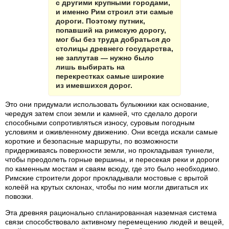
с другими крупными городами,
и именно Рим строил эти самые
дороги. Поэтому путник,
попавший на римскую дорогу,
мог бы без труда добраться до
столицы древнего государства,
не заплутав — нужно было
лишь выбирать на
перекрестках самые широкие
из имевшихся дорог.
Это они придумали использовать булыжники как основание,
чередуя затем спои земли и камней, что сделало дороги
способными сопротивляться износу, суровым погодным
условиям и оживленному движению. Они всегда искали самые
короткие и безопасные маршруты, по возможности
придерживаясь поверхности земли, но прокладывая туннели,
чтобы преодолеть горные вершины, и пересекая реки и дороги
по каменным мостам и сваям всюду, где это было необходимо.
Римские строители дорог прокладывали мостовые с врытой
колеёй на крутых склонах, чтобы по ним могли двигаться их
повозки.
Эта древняя рационально спланированная наземная система
связи способствовало активному перемещению людей и вещей,