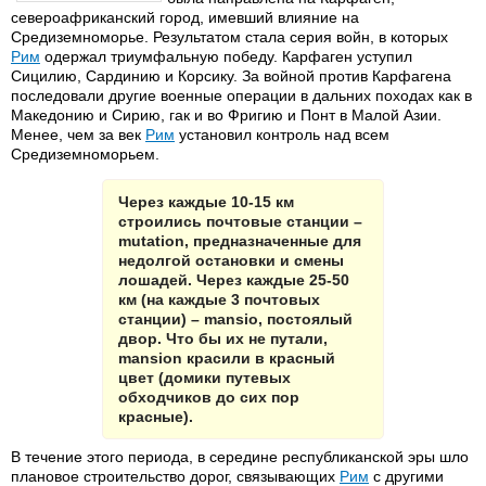
североафриканский город, имевший влияние на
Средиземноморье. Результатом стала серия войн, в которых
Рим
одержал триумфальную победу. Карфаген уступил
Сицилию, Сардинию и Корсику. За войной против Карфагена
последовали другие военные операции в дальних походах как в
Македонию и Сирию, гак и во Фригию и Понт в Малой Азии.
Менее, чем за век
Рим
установил контроль над всем
Средиземноморьем.
Через каждые 10-15 км
строились почтовые станции –
mutation, предназначенные для
недолгой остановки и смены
лошадей. Через каждые 25-50
км (на каждые 3 почтовых
станции) – mansio, постоялый
двор. Что бы их не путали,
mansion красили в красный
цвет (домики путевых
обходчиков до сих пор
красные).
В течение этого периода, в середине республиканской эры шло
плановое строительство дорог, связывающих
Рим
с другими