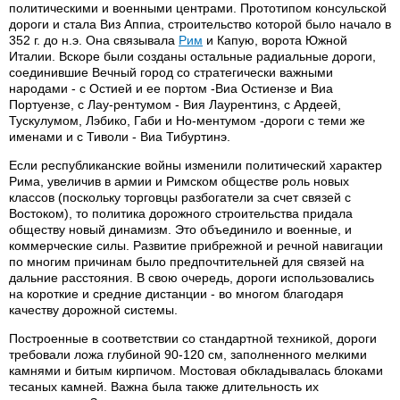
политическими и военными центрами. Прототипом консульской
дороги и стала Виз Аппиа, строительство которой было начало в
352 г. до н.э. Она связывала
Рим
и Капую, ворота Южной
Италии. Вскоре были созданы остальные радиальные дороги,
соединившие Вечный город со стратегически важными
народами - с Остией и ее портом -Виа Остиензе и Виа
Портуензе, с Лау-рентумом - Вия Лаурентинз, с Ардеей,
Тускулумом, Лэбико, Габи и Но-ментумом -дороги с теми же
именами и с Тиволи - Виа Тибуртинэ.
Если республиканские войны изменили политический характер
Рима, увеличив в армии и Римском обществе роль новых
классов (поскольку торговцы разбогатели за счет связей с
Востоком), то политика дорожного строительства придала
обществу новый динамизм. Это объединило и военные, и
коммерческие силы. Развитие прибрежной и речной навигации
по многим причинам было предпочтительней для связей на
дальние расстояния. В свою очередь, дороги использовались
на короткие и средние дистанции - во многом благодаря
качеству дорожной системы.
Построенные в соответствии со стандартной техникой, дороги
требовали ложа глубиной 90-120 см, заполненного мелкими
камнями и битым кирпичом. Мостовая обкладывалась блоками
тесаных камней. Важна была также длительность их