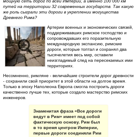
мощную сеть дорог по всей Империи, а именно 100 000 км
путей на территории 32 современных государств. Так какую
же роль сыграли эти дороги в укреплении могущества
Древнего Рима?
Артерии военных и экономических связей,
поддерживавших римское господство и
сопровождавших его поразительную
международную экспансию, римские
дороги, которые топтал и сохранял два
тысячелетия весь мир, оставили
неизгладимый след на пересекаемых ими
территориях.
Несомненно, римляне - величайшие строители дорог древности
- сохранили свой приоритет в этой области на долгое время.
Только в эпоху Наполеона Европа смогла построить дороги
качественно лучше тех, которые создало мастерство римских
инженеров.
Знаменитая фраза «Все дороги
ведут в Рим» имеет под собой
фактическую основу. Рим был
в то время центром Империи,
первые дороги соединяли Рим