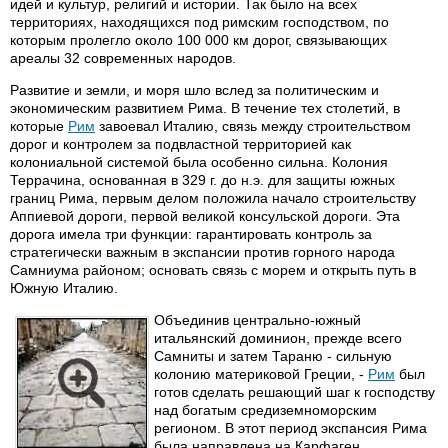
идей и культур, религий и истории. Так было на всех
территориях, находящихся под римским господством, по
которым пролегло около 100 000 км дорог, связывающих
ареалы 32 современных народов.
Развитие и земли, и моря шло вслед за политическим и
экономическим развитием Рима. В течение тех столетий, в
которые
Рим
завоевал Италию, связь между строительством
дорог и контролем за подвластной территорией как
колониальной системой была особенно сильна. Колония
Террачина, основанная в 329 г. до н.э. для защиты южных
границ Рима, первым делом положила начало строительству
Аппиевой дороги, первой великой консульской дороги. Эта
дорога имела три функции: гарантировать контроль за
стратегически важным в экспансии против горного народа
Самниума районом; основать связь с морем и открыть путь в
Южную Италию.
Объединив центрально-южный
итальянский доминион, прежде всего
Самниты и затем Тараню - сильную
колонию материковой Греции, -
Рим
был
готов сделать решающий шаг к господству
над богатым средиземноморским
регионом. В этот период экспансия Рима
была направлена на Карфаген,