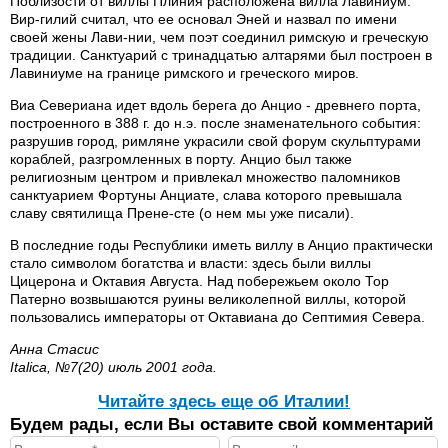
Поблизости от виллы Плиния расположена вилла Лавиниум.
Вир-гилий считал, что ее основал Эней и назвал по имени
своей жены Лави-нии, чем поэт соединил римскую и греческую
традиции. Санктуарий с тринадцатью алтарями был построен в
Лавиниуме на границе римского и греческого миров.
Виа Севериана идет вдоль берега до Анцио - древнего порта,
построенного в 388 г. до н.э. после знаменательного события:
разрушив город, римляне украсили свой форум скульптурами
кораблей, разгромленных в порту. Анцио был также
религиозным центром и привлекал множество паломников
санктуарием Фортуны Анциате, слава которого превышала
славу святилища Прене-сте (о нем мы уже писали).
В последние годы Республики иметь виллу в Анцио практически
стало символом богатства и власти: здесь были виллы
Цицерона и Октавия Августа. Над побережьем около Тор
Патерно возвышаются руины великолепной виллы, которой
пользовались императоры от Октавиана до Септимия Севера.
Анна Стасис
Italica, №7(20) июль 2001 года.
Читайте здесь еще об Италии!
Будем рады, если Вы оставите свой комментарий