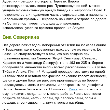
Ауре-лия - сегодня это ворота Портезе. Дорога
реконструировалась много раз. Путешествуя по ней, можно
увидеть монументальную аркаду Клавдия и некрополь Порто. В
некрополе есть и подземная часть с саркофагами, и наземная с
небольшими храмами. Некрополь на Святом острове по дороге
из Остии в порт имеет площадку для кремации,
использовавшуюся во времена правления Августа.
Виа Севериана
Эта дорога бежит вдоль побережья от Остии на юг через Анцио
и Террачину, как и современная трасса с тем же именем. Ее
название свидетельствует о том, что она создана при
правлении династии Северов (Луций Септимиус Северус,
Каракал-ла и Александр Северус), т. е. с 193 по 235 гг. Дорога
обслуживала множество вилл - только раскопанных 35 - в устье
Тибра и Анцио. Плиний Младший проводил всю зиму на одной
из таких вилл и оставил прекрасное описание красот местности,
где он и другие богатые римляне прогуливались по берегу,
наслаждаясь и мягким климатом, и прекрасным ландшафтом.
Вилла Плиния была всего в 17 милях от
Рима
, что позволяло
ему приезжать сюда на ночь после работы. Часть местности
покрыта лесами, часть - полям, где паслись овцы, ослы и
лошади, спустившиеся на зиму с горных пастбищ.