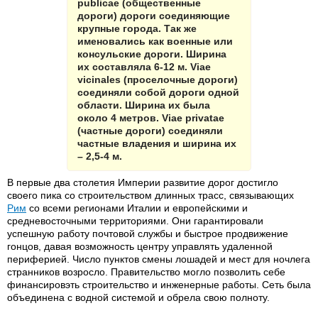
publicae (общественные
дороги) дороги соединяющие
крупные города. Так же
именовались как военные или
консульские дороги. Ширина
их составляла 6-12 м. Viae
vicinales (проселочные дороги)
соединяли собой дороги одной
области. Ширина их была
около 4 метров. Viae privatae
(частные дороги) соединяли
частные владения и ширина их
– 2,5-4 м.
В первые два столетия Империи развитие дорог достигло
своего пика со строительством длинных трасс, связывающих
Рим
со всеми регионами Италии и европейскими и
средневосточными территориями. Они гарантировали
успешную работу почтовой службы и быстрое продвижение
гонцов, давая возможность центру управлять удаленной
периферией. Число пунктов смены лошадей и мест для ночлега
странников возросло. Правительство могло позволить себе
финансировэть строительство и инженерные работы. Сеть была
объединена с водной системой и обрела свою полноту.