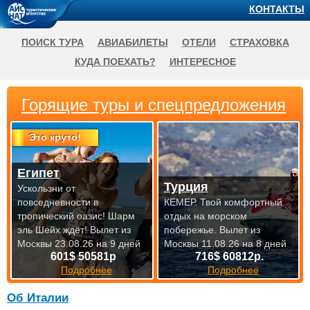
КОНТАКТЫ
ПОИСК ТУРА
АВИАБИЛЕТЫ
ОТЕЛИ
СТРАХОВКА
КУДА ПОЕХАТЬ?
ИНТЕРЕСНОЕ
Горящие туры и спецпредложения
Это круто!
Египет
Турция
Ускользни от
повседневности в
КЕМЕР. Твой комфортный
тропический оазис! Шарм
отдых на морском
эль Шейх ждёт!
Вылет из
побережье.
Вылет из
Москвы 23.08.26 на 9 дней
Москвы 11.08.26 на 8 дней
601$ 50581р
716$ 60812р.
Подробнее
Подробнее
Об Италии