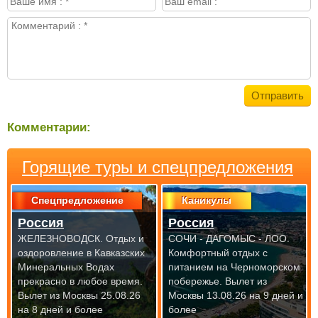
Комментарии:
Горящие туры и спецпредложения
Спецпредложение
Каникулы
Россия
Россия
ЖЕЛЕЗНОВОДСК. Отдых и
СОЧИ - ДАГОМЫС - ЛОО.
оздоровление в Кавказских
Комфортный отдых с
Минеральных Водах
питанием на Черноморском
прекрасно
в любое время.
побережье.
Вылет из
Вылет из Москвы 25.08.26
Москвы 13.08.26 на 9 дней и
на 8 дней и более
более