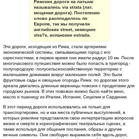
Римские дороги на латыни
назывались via strata (лат.
мощеная дорога). Постепенно
слово расплодилось по
Европе, так мы получили
английские street, немецкие
stra?e, испанские estrada.
Эти дороги, исходящие из Рима, стали артериями
экономической системы, связывающими город с его
окрестностями; в первое время они имели радиус 10 км. После
многочасового путешествия можно было попасть в пригород -
полугородскую -полусельскохозяйственную территорию с
маленькими домиками вокруг маленьких полей. Это были
фруктовые сады и овощные огороды Рима: по дорогам этого
ареала двигались длинные вереницы повозок с продуктами для
городских рынков. В этих повозкэх можно было найти вино,
масло и пшеницу из Италии, Испании, Сицилии и Сардинии.
В этот период дороги использовались не только для
транспортировки, но и как места публичных выступлений, в
которых римляне представляли свою интерпретацию вопросов
жизни и смерти в хореографических театральных сценах, а
также используя для общения послания, образы и другие
вечные символы. Они свободно выражали себя вдоль дорог,