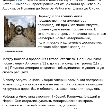
истории империй, простиравшейся от Британии до Северной
Африки, от Испании до берегов Рейна и от Египта до Сирии.
Переход к правлению князя,
предшественника императора,
происшедший при Октавиане Августе,
привел к двум векам процветания. В
течение этого времени начали появляться
некоторые новые материальные,
политические и культурные достижения,
ставшие образцами западной
цивилизации.
Между началом правления Октава, ставшего "Солнцем Рима"
после смерти Антония в 31 г. до н.э., и смертью Трояна (117 г.
н.э.) Римская империя создалась, объединилась и достигла до
своего расцвета.
В эпоху Августина колонизация завершилась: были построены
новые города и освоены новые земли. В это время некоторые
из крупных дорог были обновлены, закончены или продлены.
Реформы Августина укрепили Тиберий, Калигула, Клавдий и
Нерон. Они старались усилить монархический контроль,
сталкиваясь с республиканскими традициями,