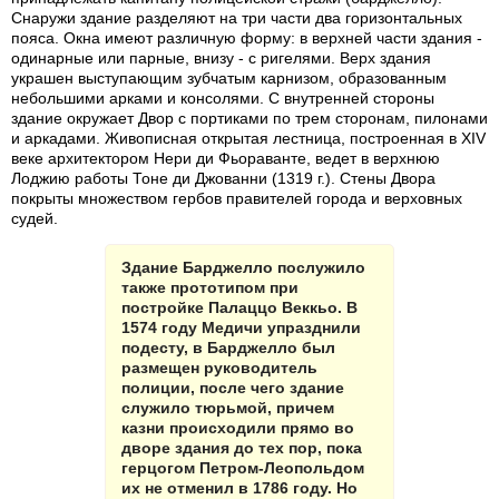
Снаружи здание разделяют на три части два горизонтальных
пояса. Окна имеют различную форму: в верхней части здания -
одинарные или парные, внизу - с ригелями. Верх здания
украшен выступающим зубчатым карнизом, образованным
небольшими арками и консолями. С внутренней стороны
здание окружает Двор с портиками по трем сторонам, пилонами
и аркадами. Живописная открытая лестница, построенная в XIV
веке архитектором Нери ди Фьораванте, ведет в верхнюю
Лоджию работы Тоне ди Джованни (1319 г.). Стены Двора
покрыты множеством гербов правителей города и верховных
судей.
Здание Барджелло послужило
также прототипом при
постройке Палаццо Веккьо. В
1574 году Медичи упразднили
подесту, в Барджелло был
размещен руководитель
полиции, после чего здание
служило тюрьмой, причем
казни происходили прямо во
дворе здания до тех пор, пока
герцогом Петром-Леопольдом
их не отменил в 1786 году. Но