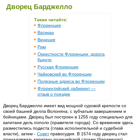
Дворец Барджелло
Также читайте:
Флоренция
Ватикан
Венеция
Рим
Окрестности Флоренции: дорога
Кьянти
Русская Флоренция
Чайковский во Флоренции
Полезные адреса во Флоренции
Флорентийский лабиринт —
отзыв о поездке
Дворец Барджелло имеет вид мощной суровой крепости со
своей башней делла Волоняна, с зубчатым завершением и
бойницами. Дворец был построен в 1255 году специально для
капитане дель пополо (правителя города). Со временем здесь
разместились подеста (глава исполнительной и судебной
власти), затем -
Совет
правосудия. В 1574 году дворец стал
принадлежать капитану полицейской стражи (барджелло).