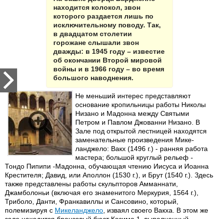
находится колокол, звон
которого раздается лишь по
исключительному поводу. Так,
в двадцатом столетии
горожане слышали звон
дважды: в 1945 году – известие
об окончании Второй мировой
войны и в 1966 году – во время
большого наводнения.
Не меньший интерес представляют
основание кропильницы работы Николы
Низано и Мадонна между Святыми
Петром и Павлом Джованни Низано. В
Зале под открытой лестницей находятся
заменательные произведения Мике-
ланджело: Вакх (1496 г.) - ранняя работа
мастера; большой круглый рельеф -
Тондо Пипипи -Мадонна, обучающая чтению Иисуса и Иоанна
Крестителя; Давид, или Аполлон (1530 г.), и Брут (1540 г.). Здесь
также представлены работы скульпторов Амманнати,
Джамболоньи (включая его знаменитого Меркурия, 1564 г.),
Триболо, Данти, Франкавиллы и Сансовино, который,
полемизируя с
Микеланджело
, изваял своего Вакха. В этом же