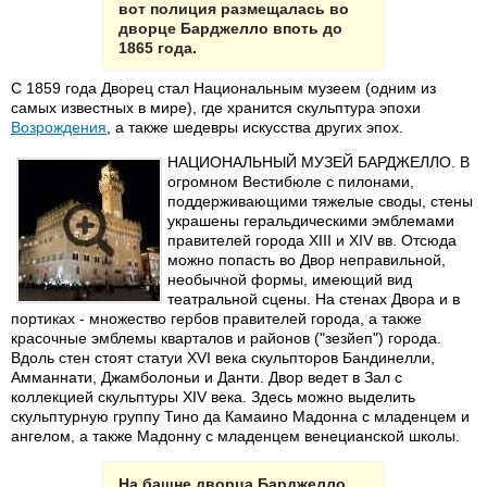
вот полиция размещалась во
дворце Барджелло впоть до
1865 года.
С 1859 года Дворец стал Национальным музеем (одним из
самых известных в мире), где хранится скульптура эпохи
Возрождения
, а также шедевры искусства других эпох.
НАЦИОНАЛЬНЫЙ МУЗЕЙ БАРДЖЕЛЛО. В
огромном Вестибюле с пилонами,
поддерживающими тяжелые своды, стены
украшены геральдическими эмблемами
правителей города XIII и XIV вв. Отсюда
можно попасть во Двор неправильной,
необычной формы, имеющий вид
театральной сцены. На стенах Двора и в
портиках - множество гербов правителей города, а также
красочные эмблемы кварталов и районов ("зезйеп") города.
Вдоль стен стоят статуи XVI века скульпторов Бандинелли,
Амманнати, Джамболоньи и Данти. Двор ведет в Зал с
коллекцией скульптуры XIV века. Здесь можно выделить
скульптурную группу Тино да Камаино Мадонна с младенцем и
ангелом, а также Мадонну с младенцем венецианской школы.
На башне дворца Барджелло