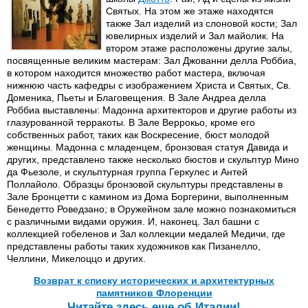
Святых. На этом же этаже находятся
также Зал изделий из слоновой кости; Зал
ювелирных изделий и Зал майолик. На
втором этаже расположены другие залы,
посвященные великим мастерам: Зал Джованни делла Роббиа,
в котором находится множество работ мастера, включая
нижнюю часть кафедры с изображением Христа и Святых, Св.
Доменика, Пьеты и Благовещения. В Зале Андреа делла
Роббиа выставлены: Мадонна архитекторов и другие работы из
глазурованной терракоты. В Зале Веррокьо, кроме его
собственных работ, таких как Воскресение, бюст молодой
женщины. Мадонна с младенцем, бронзовая статуя Давида и
других, представлено также несколько бюстов и скульптур Мино
да Фьезоле, и скульптурная группа Геркулес и Антей
Поллайоло. Образцы бронзовой скульптуры представлены в
Зале Бронцетти с камином из Дома Боргерини, выполненным
Бенедетто Роведзано; в Оружейном зале можно познакомиться
с различными видами оружия. И, наконец. Зал башни с
коллекцией гобеленов и Зал коллекции медалей Медичи, где
представлены работы таких художников как Пизанелло,
Челлини, Микелоццо и других.
Возврат к списку исторических и архитектурных
памятников Флоренции
Читайте здесь еще об Италии!