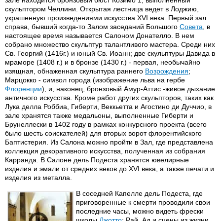
зале находится бронзовый бюст Козимо 1, выполненный
скульптором Челлини. Открытая лестница ведет в Лоджию,
украшенную произведениями искусства XVI века. Первый зал
справа, бывший когда-то Залом заседаний Большого
Совета
, в
настоящее время называется Салоном Донателло. В нем
собрано множество скульптур талантливого мастера. Среди них
Св. Георгий (1416г.) и юный Св. Иоанн; две скульптуры Давида в
мраморе (1408 г.) и в бронзе (1430 г.) - первая, необычайно
изящная, обнаженная скульптура раннего
Возрождения
;
Марцокко - символ города (изображение льва на гербе
Флоренции
), и, наконец, бронзовый Амур-Аттис -живое дыхание
античного искусства. Кроме работ других скульпторов, таких как
Лука делла Роббиа, Гиберти, Веккьетта и Агостино ди Дуччио, в
зале хранятся также медальоны, выполненные Гиберти и
Брунеллески в 1402 году в рамках конкурсного проекта (всего
было шесть соискателей) для вторых ворот флорентийского
Баптистерия. Из Салона можно пройти в Зал, где представлена
коллекция декоративного искусства, полученная из собрания
Карранда. В Салоне дель Подеста хранятся ювелирные
изделия и эмали от средних веков до XVI века, а также печати и
изделия из металла.
В соседней Капелле дель Подеста, где
приговоренные к смерти проводили свои
последние часы, можно видеть фрески
школы
Джотто
: Рай, Ад и сцены из жизни