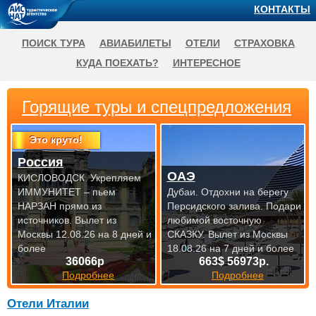
КОНТАКТЫ
ПОИСК ТУРА
АВИАБИЛЕТЫ
ОТЕЛИ
СТРАХОВКА
КУДА ПОЕХАТЬ?
ИНТЕРЕСНОЕ
Горящие туры и спецпредложения
Это круто!
Россия
ОАЭ
КИСЛОВОДСК. Укрепляем
ИММУНИТЕТ – пьем
Дубаи. Отдохни на берегу
НАРЗАН прямо из
Персидского залива. Подари
источников.
Вылет из
любимой восточную
Москвы 12.08.26 на 8 дней и
СКАЗКУ.
Вылет из Москвы
более
18.08.26 на 7 дней и более
36066р
663$ 56973р.
Подробнее
Подробнее
Отели Италии