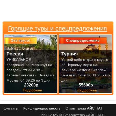
Горящие туры и спецпредложения
Это круто!
Спецпредложение
Россия
Турция
УНИКАЛЬНОЕ
Устрой себе отдых в круизе
предложение. Маршрут на
по Черному морю на
поезде «РУСКЕАЛА –
лайнере «Astoria Grande».
Карельская сага».
Выезд из
Выезд из Сочи 28.11.26 на 5
Москвы 04.09.26 на 3 дня
дня
23200р
55600р
Подробнее
Подробнее
Контакты
Конфиденциальность
О компании АЙС НАТ
1996-2025 © Турагентство «АЙС НАТ»