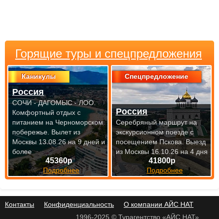
Горящие туры и спецпредложения
Каникулы
Спецпредложение
Россия
СОЧИ - ДАГОМЫС - ЛОО.
Россия
Комфортный отдых с
питанием на Черноморском
Серебряный маршрут на
побережье.
Вылет из
экскурсионном поезде с
Москвы 13.08.26 на 9 дней и
посещением Пскова.
Выезд
более
из Москвы 16.10.26 на 4 дня
45360р
41800р
Подробнее
Подробнее
Контакты
Конфиденциальность
О компании АЙС НАТ
1996-2025 © Турагентство «АЙС НАТ»