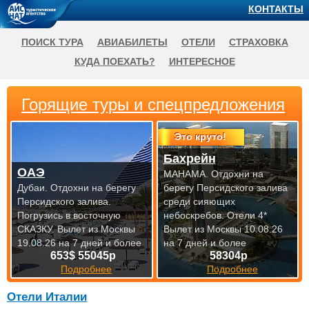
КОНТАКТЫ
ПОИСК ТУРА
АВИАБИЛЕТЫ
ОТЕЛИ
СТРАХОВКА
КУДА ПОЕХАТЬ?
ИНТЕРЕСНОЕ
Горящие туры и спецпредложения
Это круто!
Бахрейн
ОАЭ
МАНАМА. Отдохни на
Дубаи. Отдохни на берегу
берегу Персидского залива
Персидского залива.
среди сияющих
Погрузись в восточную
небоскребов. Отели 4*
СКАЗКУ.
Вылет из Москвы
Вылет из Москвы 10.08.26
19.08.26 на 7 дней и более
на 7 дней и более
653$ 55045р
58304р
Подробнее
Подробнее
Отели Италии