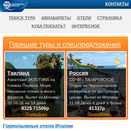
КОНТАКТЫ
ПОИСК ТУРА
АВИАБИЛЕТЫ
ОТЕЛИ
СТРАХОВКА
КУДА ПОЕХАТЬ?
ИНТЕРЕСНОЕ
Горящие туры и спецпредложения
Таиланд
Россия
Азиатская ЭКЗОТИКА на
СОЧИ - ЛАЗАРЕВСКОЕ.
пляжах Пхукета. Море,
Отдых на Черноморском
песчаные пляжи и много
побережье по доступным
фруктов.
Вылет из Москвы
ценам.
Вылет из Москвы
20.08.26 на 14 дней
11.08.26 на 8 дней и более
832$ 71506р
41337р
Подробнее
Подробнее
Горнолыжные отели Италии