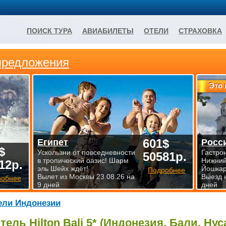
ПОИСК ТУРА
АВИАБИЛЕТЫ
ОТЕЛИ
СТРАХОВКА
предложения
Это 
601$
Египет
Росс
$
Ускользни от повседневности
Гастро
50581р.
в тропический оазис! Шарм
Нижний
12р.
эль Шейх ждёт!
Йошкар
Подробнее
Вылет из Москвы 23.08.26 на
Выезд 
робнее
9 дней
дней
ели Индонезии
тель Hilton Bali 5* (Индонезия, Бали, Нус