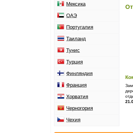
Мексика
От
ОАЭ
Португалия
Таиланд
Тунис
Турция
Финляндия
Ко
Франция
Зам
дер
Хорватия
отд
21.
Черногория
Чехия