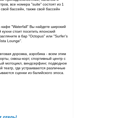
ров, все номера "suite" состоят из 1
 свой бассейн, также свой бассейн
 кафе "Waterfall" Вы найдете широкий
 кухни стоит посетить японский
агляните в бар "Octopus" или "Surfer's
ista Lounge".
говая дорожка, аэробика - всем этим
орты, сквош-корт, спортивный центр с
ый мотоцикл, виндсерфинг, подводное
й театр, где устраиваются различные
ваются сценки из балийского эпоса.
т отель!