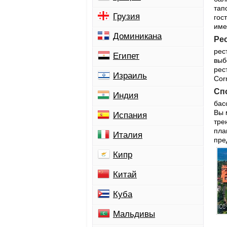
тап
Грузия
гос
име
Доминикана
Ре
рес
Египет
выб
рес
Израиль
Cor
Спо
Индия
бас
Вы 
Испания
тре
пла
Италия
пре
Кипр
Китай
Куба
Мальдивы