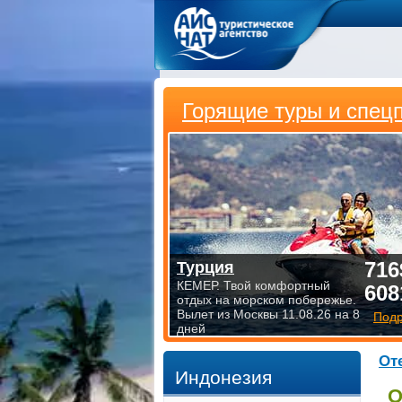
Горящие туры и спец
716
Турция
КЕМЕР. Твой комфортный
608
отдых на морском побережье.
Вылет из Москвы 11.08.26 на 8
Под
дней
От
Индонезия
О