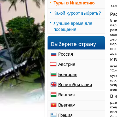
Туры в Индонезию
Тел
Какой курорт выбрать?
Ра
5-т
Лучшее время для
пар
посещения
раз
соз
дер
Выберите страну
цер
его
дра
Россия
К В
Австрия
все
"Gov
Болгария
сут
пля
Великобритания
усл
зал
Венгрия
В 
раз
Вьетнам
кон
пис
Греция
бал