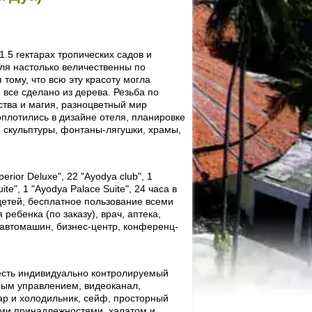
1.5 гектарах тропических садов и
ля настолько величественны по
тому, что всю эту красоту могла
 все сделано из дерева. Резьба по
ства и магия, разноцветный мир
оплотились в дизайне отеля, планировке
е скульптуры, фонтаны-лягушки, храмы,
erior Deluxe", 22 "Ayodya club", 1
uite", 1 "Ayodya Palace Suite", 24 часа в
 детей, бесплатное пользование всеми
ебенка (по заказу), врач, аптека,
т автомашин, бизнес-центр, конференц-
 есть индивидуально контролируемый
ным управлением, видеоканал,
р и холодильник, сейф, просторный
ми принадлежностями, халатом и