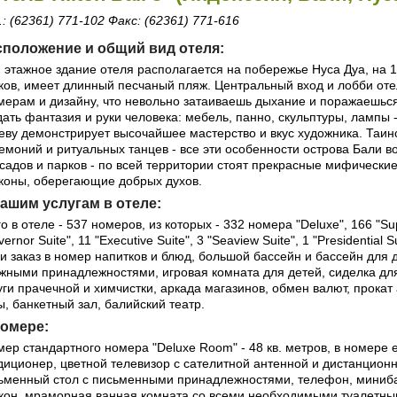
.: (62361) 771-102 Факс: (62361) 771-616
сположение и общий вид отеля:
и этажное здание отеля располагается на побережье Нуса Дуа, на 1
ков, имеет длинный песчаный пляж. Центральный вход и лобби оте
мерам и дизайну, что невольно затаиваешь дыхание и поражаешься 
дать фантазия и руки человека: мебель, панно, скульптуры, лампы -
еву демонстрирует высочайшее мастерство и вкус художника. Таин
емоний и ритуальных танцев - все эти особенности острова Бали в
 садов и парков - по всей территории стоят прекрасные мифически
коны, оберегающие добрых духов.
ашим услугам в отеле:
го в отеле - 537 номеров, из которых - 332 номера "Deluxe", 166 "Sup
ernor Suite", 11 "Executive Suite", 3 "Seaview Suite", 1 "Presidential S
ки заказ в номер напитков и блюд, большой бассейн и бассейн для
жными принадлежностями, игровая комната для детей, сиделка для р
уги прачечной и химчистки, аркада магазинов, обмен валют, прока
ы, банкетный зал, балийский театр.
номере:
мер стандартного номера "Deluxe Room" - 48 кв. метров, в номере
диционер, цветной телевизор с сателитной антенной и дистанцион
ьменный стол с письменными принадлежностями, телефон, миниба
кон, мраморная ванная комната со всеми необходимыми туалетны