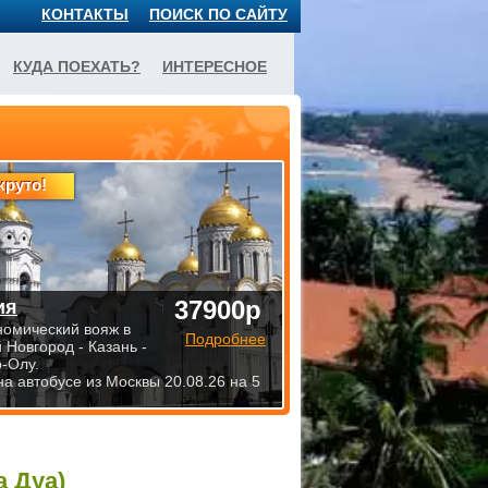
КОНТАКТЫ
ПОИСК ПО САЙТУ
КУДА ПОЕХАТЬ?
ИНТЕРЕСНОЕ
круто!
37900р
ия
номический вояж в
Подробнее
 Новгород - Казань -
-Олу.
на автобусе из Москвы 20.08.26 на 5
а Дуа)