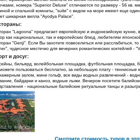
очками, номера "Superior Deluxe" отличаются по размеру - 56 кв. мет
тиной и спальной комнаты, "suite" с видом на море имеют еще один
ет шикарная вилла "Ayodya Palace".
стораны:
торан "Lagoona" предлагает европейскую и индонезийскую кухню, в
ор как национальных, так и европейских блюд, любителям японской
торан "Genji". Если Вы захотите повеселиться или расслабиться, то з
ner", чудесное местечко для вечерних романтических коктейлей - "V
рт и досуг:
сейны, бильярд, волейбольная площадка, футбольная площадка, бе
можете пользоваться бесплатно, за небольшую плату - теннисные к
нажерным залом, мини гольф, все виды водных развлечений - водн
вание, байдарки и каноэ, водные лыжи. Вечером посетите балийски
дставления - национальные балийские ритуальные танцы и разыгры
Cмотрите стоимость туров в это