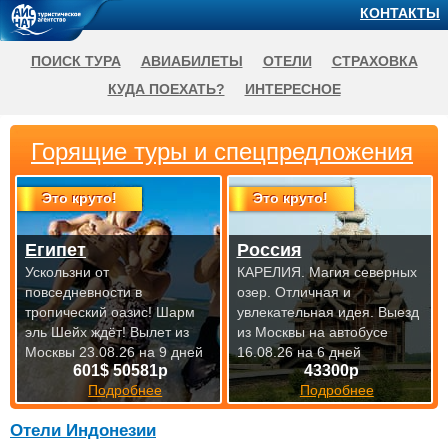
КОНТАКТЫ
ПОИСК ТУРА
АВИАБИЛЕТЫ
ОТЕЛИ
СТРАХОВКА
КУДА ПОЕХАТЬ?
ИНТЕРЕСНОЕ
Горящие туры и спецпредложения
Это круто!
Это круто!
Египет
Россия
Ускользни от
КАРЕЛИЯ. Магия северных
повседневности в
озер. Отличная и
тропический оазис! Шарм
увлекательная идея.
Выезд
эль Шейх ждёт!
Вылет из
из Москвы на автобусе
Москвы 23.08.26 на 9 дней
16.08.26 на 6 дней
601$ 50581р
43300р
Подробнее
Подробнее
Отели Индонезии