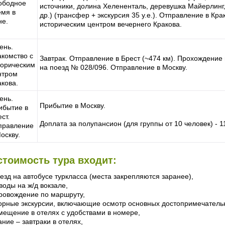
ободное
источники, долина Хелененталь, деревушка Майерлинг, 
емя в
др.) (трансфер + экскурсия 35 у.е.). Отправление в Кра
не.
историческим центром вечернего Кракова.
ень.
акомство с
Завтрак. Отправление в Брест (~474 км). Прохождение
торическим
на поезд № 028/096. Отправление в Москву.
нтром
акова.
ень.
Прибытие в Москву.
ибытие в
ст.
Доплата за полупансион (для группы от 10 человек) - 11
правление
оскву.
стоимость тура входит:
езд на автобусе туркласса (места закрепляются заранее),
воды на ж/д вокзале,
ровождение по маршруту,
орные экскурсии, включающие осмотр основных достопримечательн
мещение в отелях с удобствами в номере,
ание – завтраки в отелях,