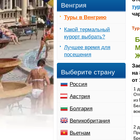
Венгрия
ту
ча
Туры в Венгрию
Тур
Какой термальный
курорт выбрать?
Б
М
Лучшее время для
посещения
Ж
За
Выберите страну
на 
от 
Россия
1 д
От
Австрия
из
Бе
Болгария
вок
Великобритания
2 д
Вьетнам
Пр
Бре