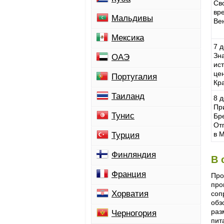
Св
вр
Мальдивы
Ве
Мексика
7 д
Зн
ОАЭ
ис
це
Португалия
Кр
Таиланд
8 д
Пр
Тунис
Бре
От
в М
Турция
Финляндия
В 
Франция
Про
про
Хорватия
соп
обз
раз
Черногория
пит