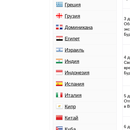
Греция
Грузия
3 д
Об
Доминикана
экс
Бу
Египет
Израиль
4 д
Индия
Св
вр
Индонезия
Бу
Испания
Италия
5 д
От
Кипр
в В
Китай
6 д
Куба