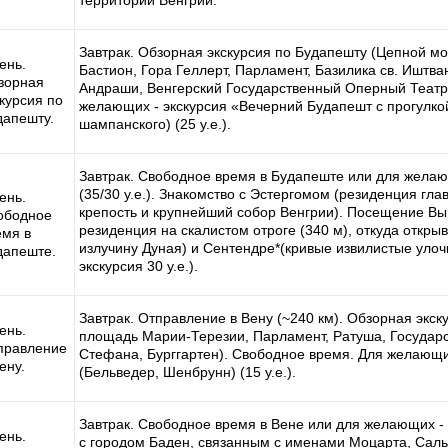
территории Венгрии.
Завтрак. Обзорная экскурсия по Будапешту (Цепной мо
ень.
Бастион, Гора Геллерт, Парламент, Базилика св. Иштва
зорная
Андраши, Венгерский Государственный Оперный Театр
курсия по
желающих - экскурсия «Вечерний Будапешт с прогулкой
дапешту.
шампанского) (25 у.е.).
Завтрак. Свободное время в Будапеште или для желающ
(35/30 у.е.). Знакомство с Эстергомом (резиденция гл
ень.
крепость и крупнейший собор Венгрии). Посещение В
ободное
резиденция на скалистом отроге (340 м), откуда откр
емя в
излучину Дуная) и Сентендре*(кривые извилистые улоч
дапеште.
экскурсия 30 у.е.).
Завтрак. Отправление в Вену (~240 км). Обзорная экск
ень.
площадь Марии-Терезии, Парламент, Ратуша, Государс
правление
Стефана, Бурггартен). Свободное время. Для желающи
ену.
(Бельведер, Шенбрунн) (15 у.е.).
Завтрак. Свободное время в Вене или для желающих - 
ень.
с городом Баден, связанным с именами Моцарта, Сал