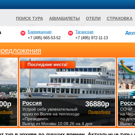
ПОИСК ТУРА
АВИАБИЛЕТЫ
ОТЕЛИ
СТРАХОВКА
Баррикадная
Таганская
а
Друг
+7 (495) 665-53-52
+7 (495) 972-11-13
предложения
Последние места!
00р
36880р
Россия
Росс
Устрой себе увлекательный
СОЧИ -
робнее
Подробнее
круиз по Волге на теплоходе
на Чер
«Президент».
по дос
Выезд из Москвы 10.08.26 на 4 дня
Вылет 
от тур в архиве до лучших времен. Актуальные туры