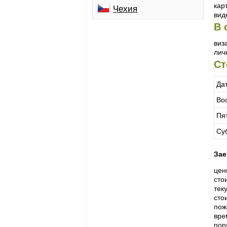
кар
Чехия
вид
В 
виз
лич
Ст
Да
Во
Пя
Су
Зае
цен
сто
тек
сто
пож
вре
пор