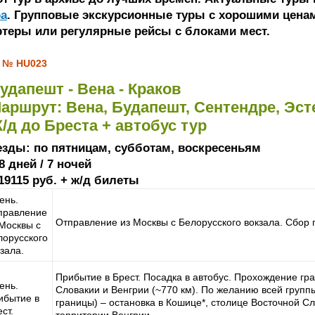
ра
. Групповые экскурсионные туры с хорошими ценам
ртеры или регулярные рейсы с блоками мест.
 № HU023
удапешт - Вена - Краков
аршрут: Вена, Будапешт, Сентендре, Эст
/д до Бреста + автобус тур
езды: по пятницам, субботам, воскресеньям
8 дней / 7 ночей
19115 руб. + ж/д билеты
ень.
правление
Отправление из Москвы с Белорусского вокзала. Сбор г
 Москвы с
лорусского
зала.
Прибытие в Брест. Посадка в автобус. Прохождение гр
ень.
Словакии и Венгрии (~770 км). По желанию всей групп
ибытие в
границы) – остановка в Кошице*, столице Восточной Сло
ст.