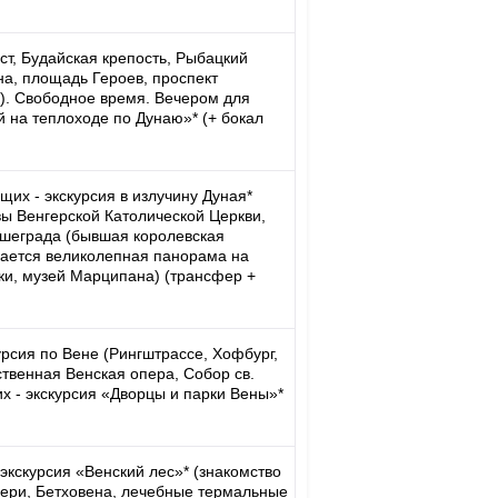
ст, Будайская крепость, Рыбацкий
на, площадь Героев, проспект
). Свободное время. Вечером для
 на теплоходе по Дунаю»* (+ бокал
их - экскурсия в излучину Дуная*
авы Венгерской Католической Церкви,
ышеграда (бывшая королевская
ывается великолепная панорама на
ки, музей Марципана) (трансфер +
урсия по Вене (Рингштрассе, Хофбург,
твенная Венская опера, Собор св.
х - экскурсия «Дворцы и парки Вены»*
экскурсия «Венский лес»* (знакомство
ьери, Бетховена, лечебные термальные