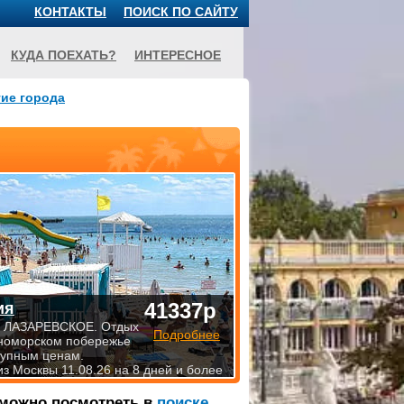
КОНТАКТЫ
ПОИСК ПО САЙТУ
КУДА ПОЕХАТЬ?
ИНТЕРЕСНОЕ
ие города
41337р
ия
 ЛАЗАРЕВСКОЕ. Отдых
Подробнее
номорском побережье
тупным ценам.
из Москвы 11.08.26 на 8 дней и более
 можно посмотреть в
поиске