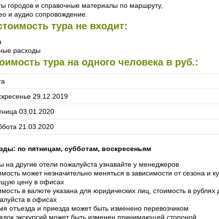
ты городов и справочные материалы по маршруту,
ео и аудио сопровождение.
стоимость тура не входит:
а
ные расходы
оимость тура на одного человека в руб.:
та
скресенье 29.12.2019
тница 03.01.2020
ббота 21.03.2020
зды: по пятницам, субботам, воскресеньям
ы на другие отели пожалуйста узнавайте у менеджеров
имость может незначительно меняться в зависимости от сезона и к
ущую цену в офисах
имость в валюте указана для юридических лиц, стоимость в рублях 
алуйста в офисах
мя отъезда и приезда может быть изменено перевозчиком
ядок экскурсий может быть изменен принимающей стороной