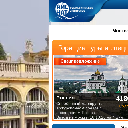
Москв
Горящие туры и спец
Спецпредложение
418
Россия
Серебряный маршрут на
Под
экскурсионном поезде с
посещением Пскова.
Выезд из Москвы 16.10.26 на 4 дня
Эт