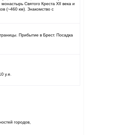
монастырь Святого Креста XII века и
ков (~460 км). Знакомство с
 границы. Прибытие в Брест. Посадка
0 у.е.
остей городов,