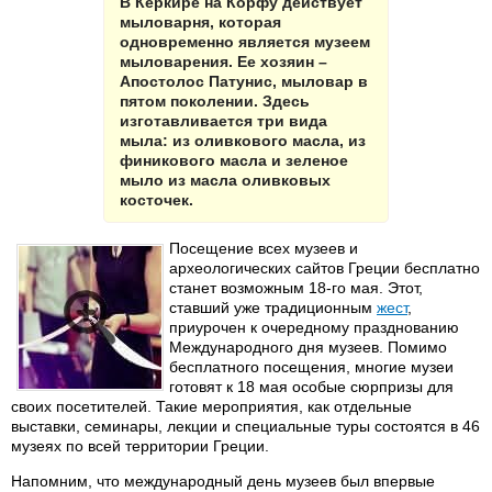
В Керкире на Корфу действует
мыловарня, которая
одновременно является музеем
мыловарения. Ее хозяин –
Апостолос Патунис, мыловар в
пятом поколении. Здесь
изготавливается три вида
мыла: из оливкового масла, из
финикового масла и зеленое
мыло из масла оливковых
косточек.
Посещение всех музеев и
археологических сайтов Греции бесплатно
станет возможным 18-го мая. Этот,
ставший уже традиционным
жест
,
приурочен к очередному празднованию
Международного дня музеев. Помимо
бесплатного посещения, многие музеи
готовят к 18 мая особые сюрпризы для
своих посетителей. Такие мероприятия, как отдельные
выставки, семинары, лекции и специальные туры состоятся в 46
музеях по всей территории Греции.
Напомним, что международный день музеев был впервые