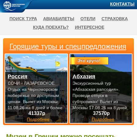
КОНТАКТЫ
ПОИСК ТУРА
АВИАБИЛЕТЫ
ОТЕЛИ
СТРАХОВКА
КУДА ПОЕХАТЬ?
ИНТЕРЕСНОЕ
Горящие туры и спецпредложения
Это круто!
Россия
Абхазия
СОЧИ - ЛАЗАРЕВСКОЕ.
Экскурсионный тур
Отдых на Черноморском
«Абхазская рапсодия».
побережье по доступным
Проведи отпуск в
ценам.
Вылет из Москвы
субтропиках!
Вылет из
11.08.26 на 8 дней и более
Москвы 17.08.26 на 8 дней
41337р
37570р
Подробнее
Подробнее
Музеи в Греции можно посещать