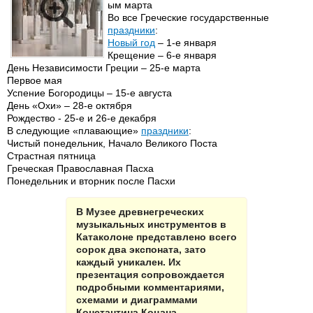
ым марта
Во все Греческие государственные
праздники
:
Новый год
– 1-е января
Крещение – 6-е января
День Независимости Греции – 25-е марта
Первое мая
Успение Богородицы – 15-е августа
День «Охи» – 28-е октября
Рождество - 25-е и 26-е декабря
В следующие «плавающие»
праздники
:
Чистый понедельник, Начало Великого Поста
Страстная пятница
Греческая Православная Пасха
Понедельник и вторник после Пасхи
В Музее древнегреческих
музыкальных инструментов в
Катаколоне представлено всего
сорок два экспоната, зато
каждый уникален. Их
презентация сопровождается
подробными комментариями,
схемами и диаграммами
Константина Коцана,