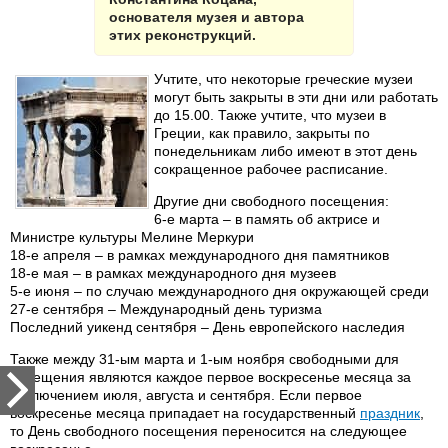
основателя музея и автора
этих реконструкций.
Учтите, что некоторые греческие музеи
могут быть закрыты в эти дни или работать
до 15.00. Также учтите, что музеи в
Греции, как правило, закрыты по
понедельникам либо имеют в этот день
сокращенное рабочее расписание.
Другие дни свободного посещения:
6-е марта – в память об актрисе и
Министре культуры Мелине Меркури
18-е апреля – в рамках международного дня памятников
18-е мая – в рамках международного дня музеев
5-е июня – по случаю международного дня окружающей среди
27-е сентября – Международный день туризма
Последний уикенд сентября – День европейского наследия
Также между 31-ым марта и 1-ым ноября свободными для
посещения являются каждое первое воскресенье месяца за
исключением июля, августа и сентября. Если первое
воскресенье месяца припадает на государственный
праздник
,
то День свободного посещения переносится на следующее