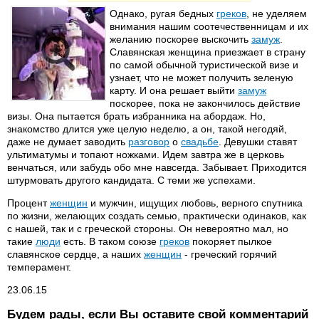
Однако, ругая бедных
греков
, не уделяем
внимания нашим соотечественницам и их
желанию поскорее выскочить
замуж
.
Славянская женщина приезжает в страну
по самой обычной туристической визе и
узнает, что не может получить зеленую
карту. И она решает выйти
замуж
поскорее, пока не закончилось действие
визы. Она пытается брать избранника на абордаж. Но,
знакомство длится уже целую неделю, а он, такой негодяй,
даже не думает заводить
разговор
о
свадьбе
. Девушки ставят
ультиматумы и топают ножками. Идем завтра же в церковь
венчаться, или забудь обо мне навсегда. Забывает. Приходится
штурмовать другого кандидата. С теми же успехами.
Процент
женщин
и мужчин, ищущих любовь, верного спутника
по жизни, желающих создать семью, практически одинаков, как
с нашей, так и с греческой стороны. Он невероятно мал, но
такие
люди
есть. В таком союзе
греков
покоряет пылкое
славянское сердце, а наших
женщин
- греческий горячий
темперамент.
23.06.15
Будем рады, если Вы оставите свой комментарий