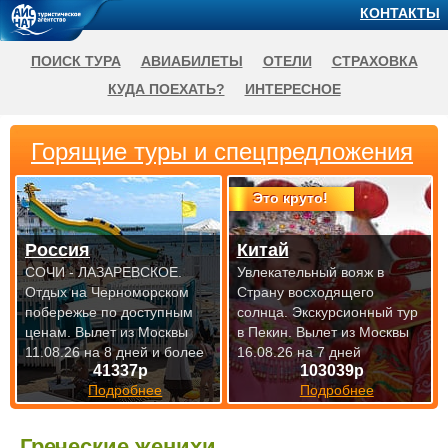
КОНТАКТЫ
ПОИСК ТУРА
АВИАБИЛЕТЫ
ОТЕЛИ
СТРАХОВКА
КУДА ПОЕХАТЬ?
ИНТЕРЕСНОЕ
Горящие туры и спецпредложения
Это круто!
Россия
Китай
СОЧИ - ЛАЗАРЕВСКОЕ.
Увлекательный вояж в
Отдых на Черноморском
Страну восходящего
побережье по доступным
солнца. Экскурсионный тур
ценам.
Вылет из Москвы
в Пекин.
Вылет из Москвы
11.08.26 на 8 дней и более
16.08.26 на 7 дней
41337р
103039р
Подробнее
Подробнее
Греческие женихи