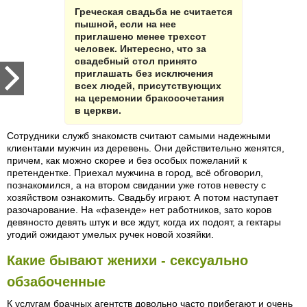
Греческая свадьба не считается
пышной, если на нее
приглашено менее трехсот
человек. Интересно, что за
свадебный стол принято
приглашать без исключения
всех людей, присутствующих
на церемонии бракосочетания
в церкви.
Сотрудники служб знакомств считают самыми надежными
клиентами мужчин из деревень. Они действительно женятся,
причем, как можно скорее и без особых пожеланий к
претендентке. Приехал мужчина в город, всё обговорил,
познакомился, а на втором свидании уже готов невесту с
хозяйством ознакомить. Свадьбу играют. А потом наступает
разочарование. На «фазенде» нет работников, зато коров
девяносто девять штук и все ждут, когда их подоят, а гектары
угодий ожидают умелых ручек новой хозяйки.
Какие бывают женихи - сексуально
обзабоченные
К услугам брачных агентств довольно часто прибегают и очень