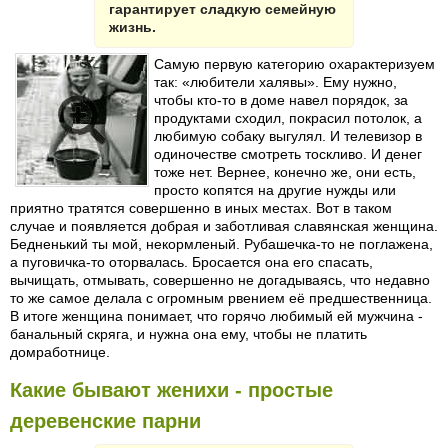
гарантирует сладкую семейную
жизнь.
Самую первую категорию охарактеризуем
так: «любители халявы». Ему нужно,
чтобы кто-то в доме навел порядок, за
продуктами сходил, покрасил потолок, а
любимую собаку выгулял. И телевизор в
одиночестве смотреть тоскливо. И денег
тоже нет. Вернее, конечно же, они есть,
просто копятся на другие нужды или
приятно тратятся совершенно в иных местах. Вот в таком
случае и появляется добрая и заботливая славянская женщина.
Бедненький ты мой, некормленый. Рубашечка-то не поглажена,
а пуговичка-то оторвалась. Бросается она его спасать,
вычищать, отмывать, совершенно не догадываясь, что недавно
то же самое делала с огромным рвением её предшественница.
В итоге женщина понимает, что горячо любимый ей мужчина -
банальный скряга, и нужна она ему, чтобы не платить
домработнице.
Какие бывают женихи - простые
деревенские парни