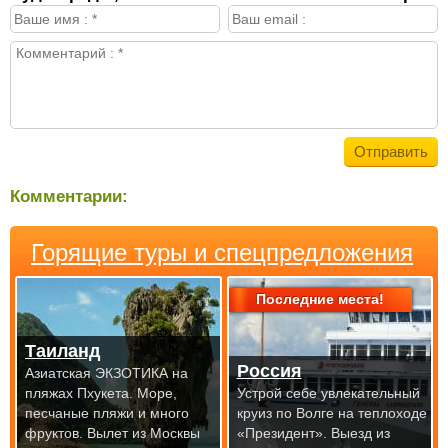
Комментарии:
Горящие туры и спецпредложения
Последние места!
Таиланд
Россия
Азиатская ЭКЗОТИКА на
пляжах Пхукета. Море,
Устрой себе увлекательный
песчаные пляжи и много
круиз по Волге на теплоходе
фруктов.
Вылет из Москвы
«Президент».
Выезд из