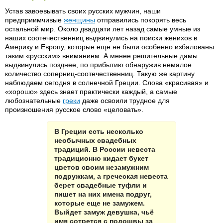
Устав завоевывать своих русских мужчин, наши
предприимчивые
женщины
отправились покорять весь
остальной мир. Около двадцати лет назад самые умные из
наших соотечественниц выдвинулись на поиски женихов в
Америку и Европу, которые еще не были особенно избалованы
таким «русским» вниманием. А менее решительные дамы
выдвинулись позднее, по прибытию обнаружив немалое
количество соперниц-соотечественниц. Такую же картину
наблюдаем сегодня в солнечной Греции. Слова «красивая» и
«хорошо» здесь знает практически каждый, а самые
любознательные
греки
даже освоили трудное для
произношения русское слово «целовать».
В Греции есть несколько
необычных свадебных
традиций. В России невеста
традиционно кидает букет
цветов своим незамужним
подружкам, а греческая невеста
берет свадебные туфли и
пишет на них имена подруг,
которые еще не замужем.
Выйдет замуж девушка, чьё
имя сотрется с подошвы за