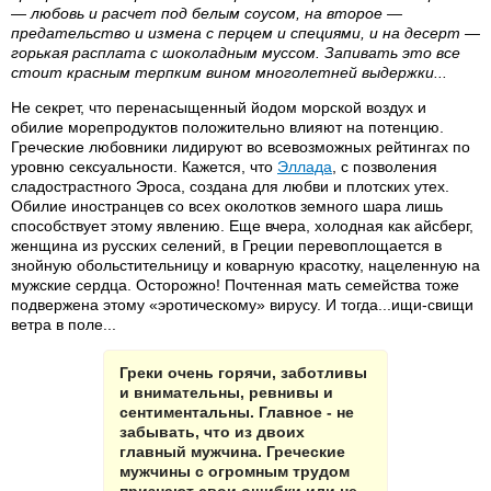
— любовь и расчет под белым соусом, на второе —
предательство и измена с перцем и специями, и на десерт —
горькая расплата с шоколадным муссом. Запивать это все
стоит красным терпким вином многолетней выдержки...
Не секрет, что перенасыщенный йодом морской воздух и
обилие морепродуктов положительно влияют на потенцию.
Греческие любовники лидируют во всевозможных рейтингах по
уровню сексуальности. Кажется, что
Эллада
, с позволения
сладострастного Эроса, создана для любви и плотских утех.
Обилие иностранцев со всех околотков земного шара лишь
способствует этому явлению. Еще вчера, холодная как айсберг,
женщина из русских селений, в Греции перевоплощается в
знойную обольстительницу и коварную красотку, нацеленную на
мужские сердца. Осторожно! Почтенная мать семейства тоже
подвержена этому «эротическому» вирусу. И тогда...ищи-свищи
ветра в поле...
Греки очень горячи, заботливы
и внимательны, ревнивы и
сентиментальны. Главное - не
забывать, что из двоих
главный мужчина. Греческие
мужчины с огромным трудом