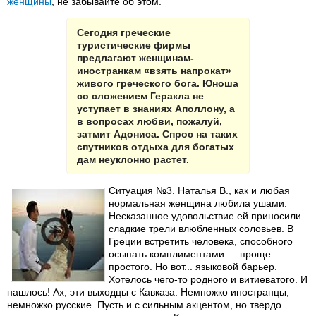
женщины
, не забывайте об этом.
Сегодня греческие
туристические фирмы
предлагают женщинам-
иностранкам «взять напрокат»
живого греческого бога. Юноша
со сложением Геракла не
уступает в знаниях Аполлону, а
в вопросах любви, пожалуй,
затмит Адониса. Спрос на таких
спутников отдыха для богатых
дам неуклонно растет.
Ситуация №3. Наталья В., как и любая
нормальная женщина любила ушами.
Несказанное удовольствие ей приносили
сладкие трели влюбленных соловьев. В
Греции встретить человека, способного
осыпать комплиментами — проще
простого. Но вот... языковой барьер.
Хотелось чего-то родного и витиеватого. И
нашлось! Ах, эти выходцы с Кавказа. Немножко иностранцы,
немножко русские. Пусть и с сильным акцентом, но твердо