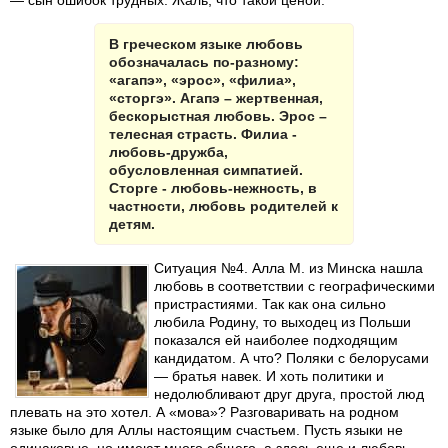
— сын ошибок трудных. Жаль, что такой ценой.
В греческом языке любовь
обозначалась по-разному:
«агапэ», «эрос», «филиа»,
«сторгэ». Агапэ – жертвенная,
бескорыстная любовь. Эрос –
телесная страсть. Филиа -
любовь-дружба,
обусловленная симпатией.
Сторге - любовь-нежность, в
частности, любовь родителей к
детям.
Ситуация №4. Алла М. из Минска нашла
любовь в соответствии с географическими
пристрастиями. Так как она сильно
любила Родину, то выходец из Польши
показался ей наиболее подходящим
кандидатом. А что? Поляки с белорусами
— братья навек. И хоть политики и
недолюбливают друг друга, простой люд
плевать на это хотел. А «мова»? Разговаривать на родном
языке было для Аллы настоящим счастьем. Пусть языки не