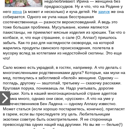
недолюбливают. Ирина — женщина без
предрассудков. Ну и что, что на Родине у
него
жена
(а может и несколько) и куча детей. Не
замуж
же она
собирается. Одного не учла наша бесстрашная
соотечественница — разности вероисповеданий. А ведь это
тоже большая проблема. Мусульмане, коими являются
пакистанцы, не приемлют мясные изделия из хрюшек. Так что о
колбасе, и, что еще страшнее, о сале (О, Аллах!) пришлось
забыть. Как-то раз для наглядности сковорода, на которой
жарились продукты свинского происхождения, полетела в
мусорку вслед за котлетами из недостойной скотины. Это еще
что!
Сало можно есть украдкой, в гостях, например. А что делать с
многочисленными родственниками друга? Которые, как мухи на
мед, потянулись к заботливой «белой» женщине. Одному —
погладь, другому — заштопай, третьему — сказочку расскажи.
Круговая порука, понимаешь ли. Надо учитывать, дорогие
девушки. Хоть в нашей многонациональной стране адептов
ислама много, однако они свои, «русские». А что на уме у
соотечественников Бен Ладена — одному Аллаху известно.
Может статься (если хорошо постараетесь, конечно), пригласят
в гарем, если вы преследуете эту цель. Любительницам
экзотики советую быть осмотрительнее. Я не сторонница
превосходства одних наций над другими. Но вы же — белые(!)