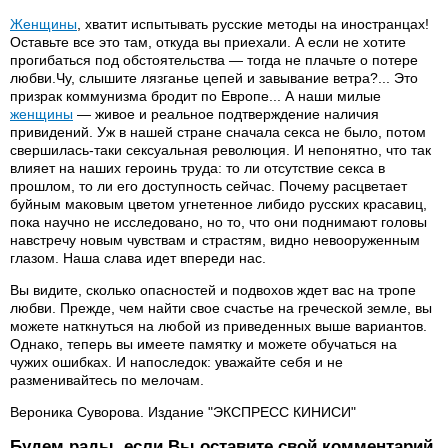
Женщины
, хватит испытывать русские методы на иностранцах!
Оставьте все это там, откуда вы приехали. А если не хотите
прогибаться под обстоятельства — тогда не плачьте о потере
любви.Чу, слышите лязганье цепей и завывание ветра?... Это
призрак коммунизма бродит по Европе... А наши милые
женщины
— живое и реальное подтверждение наличия
привидений. Уж в нашей стране сначала секса не было, потом
свершилась-таки сексуальная революция. И непонятно, что так
влияет на наших героинь труда: то ли отсутствие секса в
прошлом, то ли его доступность сейчас. Почему расцветает
буйным маковым цветом угнетенное либидо русских красавиц,
пока научно не исследовано, но то, что они поднимают головы
навстречу новым чувствам и страстям, видно невооруженным
глазом. Наша слава идет впереди нас.
Вы видите, сколько опасностей и подвохов ждет вас на тропе
любви. Прежде, чем найти свое счастье на греческой земле, вы
можете наткнуться на любой из приведенных выше вариантов.
Однако, теперь вы имеете памятку и можете обучаться на
чужих ошибках. И напоследок: уважайте себя и не
разменивайтесь по мелочам.
Вероника Суворова. Издание "ЭКСПРЕСС КИНИСИ"
Будем рады, если Вы оставите свой комментарий