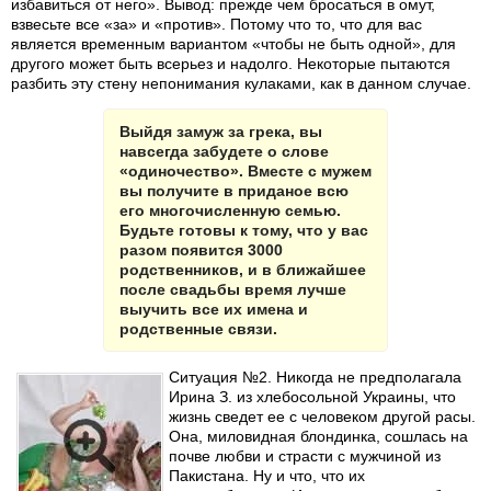
избавиться от него». Вывод: прежде чем бросаться в омут,
взвесьте все «за» и «против». Потому что то, что для вас
является временным вариантом «чтобы не быть одной», для
другого может быть всерьез и надолго. Некоторые пытаются
разбить эту стену непонимания кулаками, как в данном случае.
Выйдя замуж за грека, вы
навсегда забудете о слове
«одиночество». Вместе с мужем
вы получите в приданое всю
его многочисленную семью.
Будьте готовы к тому, что у вас
разом появится 3000
родственников, и в ближайшее
после свадьбы время лучше
выучить все их имена и
родственные связи.
Ситуация №2. Никогда не предполагала
Ирина З. из хлебосольной Украины, что
жизнь сведет ее с человеком другой расы.
Она, миловидная блондинка, сошлась на
почве любви и страсти с мужчиной из
Пакистана. Ну и что, что их