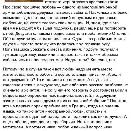
статного черноглазого красавца-грека.
Про свою прошлую любовь — одного из многомиллионной
армии албанцев, девушка пыталась забыть. Насколько это было
возможно. Дело в том, что ставший ненужным в одночасье,
любовник, не хотел сдавать свои позиции. И, зная, где в это
время находится бывшая подружка, решил еще раз поговорить
с ней. Девушки слишком поздно заметили приближение Отелло.
Обе получили кулаком по челюсти. Одна — за разбитые мечты,
другая – просто потому что попалась под горячую руку.
Попытавшись убежать с места избиения, подруги получили
тумаков вдогонку, вскочили в первое такси и таким образом
избавились от преследователя. Надолго ли? Конечно, нет!
Потому что в случае такой вот любви надо менять место
жительства, место работы и все остальные привычки. А если
нет документов? То и полиция не поможет. А впутывать
красавца-грека в международные албанско-русские разборки не
очень-то и хочется. Не хочу ничего говорить о достоинствах или
недостатках определенных национальностей, но, девушки,
зачем связываться с друзьями из солнечной Албании? Понятно,
что на первых порах пребывания в Греции, когда не знаешь
языка, но так хочется иностранной любви, страстный
представитель данной народности подходит, как никто лучше. А
еще албанец всеяден и неразборчив. Но также ревнив и
мстителен. А потом синяки, побои и вечный вопрос «как