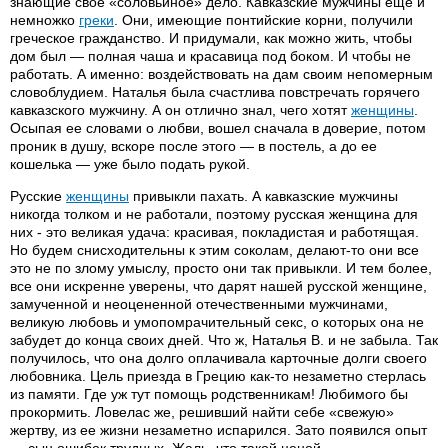
знающие свое «соловьиное» дело. Кавказские мужчины еще и
немножко
греки
. Они, имеющие понтийские корни, получили
греческое гражданство. И придумали, как можно жить, чтобы
дом был — полная чаша и красавица под боком. И чтобы не
работать. А именно: воздействовать на дам своим непомерным
словоблудием. Наталья была счастлива повстречать горячего
кавказского мужчину. А он отлично знал, чего хотят
женщины
.
Осыпая ее словами о любви, вошел сначала в доверие, потом
проник в душу, вскоре после этого — в постель, а до ее
кошелька — уже было подать рукой.
Русские
женщины
привыкли пахать. А кавказские мужчины
никогда толком и не работали, поэтому русская женщина для
них - это великая удача: красивая, покладистая и работящая.
Но будем снисходительны к этим соколам, делают-то они все
это не по злому умыслу, просто они так привыкли. И тем более,
все они искренне уверены, что дарят нашей русской женщине,
замученной и неоцененной отечественными мужчинами,
великую любовь и умопомрачительный секс, о которых она не
забудет до конца своих дней. Что ж, Наталья В. и не забыла. Так
получилось, что она долго оплачивала карточные долги своего
любовника. Цель приезда в Грецию как-то незаметно стерлась
из памяти. Где уж тут помощь родственникам! Любимого бы
прокормить. Ловелас же, решивший найти себе «свежую»
жертву, из ее жизни незаметно испарился. Зато появился опыт