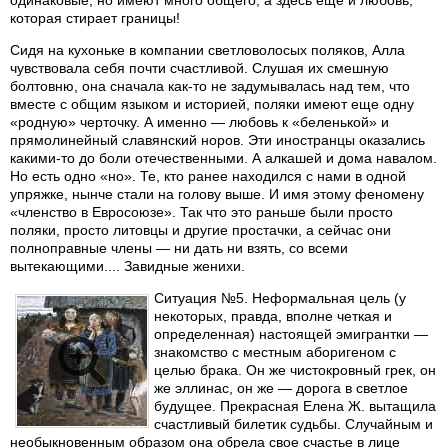
одинаковые, но имеют много общего, а здесь еще и любовь,
которая стирает границы!
Сидя на кухоньке в компании светловолосых поляков, Алла
чувствовала себя почти счастливой. Слушая их смешную
болтовню, она сначала как-то не задумывалась над тем, что
вместе с общим языком и историей, поляки имеют еще одну
«родную» черточку. А именно — любовь к «беленькой» и
прямолинейный славянский норов. Эти иностранцы оказались
какими-то до боли отечественными. А алкашей и дома навалом.
Но есть одно «но». Те, кто ранее находился с нами в одной
упряжке, нынче стали на голову выше. И имя этому феномену
«членство в Евросоюзе». Так что это раньше были просто
поляки, просто литовцы и другие простачки, а сейчас они
полноправные члены — ни дать ни взять, со всеми
вытекающими.... Завидные женихи.
Ситуация №5. Неформальная цель (у
некоторых, правда, вполне четкая и
определенная) настоящей эмигрантки —
знакомство с местным аборигеном с
целью брака. Он же чистокровный грек, он
же эллинас, он же — дорога в светлое
будущее. Прекрасная Елена Ж. вытащила
счастливый билетик судьбы. Случайным и
необыкновенным образом она обрела свое счастье в лице