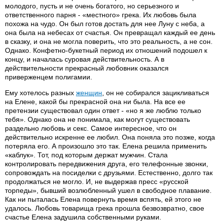
молодого, пусть и не очень богатого, но серьезного и
ответственного парня - «местного» грека. Их любовь была
похожа на чудо. Он был готов достать для нее Луну с неба, а
она была на небесах от счастья. Он превращал каждый ее день
в сказку, и она не могла поверить, что это реальность, а не сон.
Однако. Конфетно-букетный период их отношений подошел к
концу, и началась суровая действительность. А в
действительности прекрасный любовник оказался
приверженцем полигамии.
Ему хотелось разных
женщин
, он не собирался зацикливаться
на Елене, какой бы прекрасной она ни была. На все ее
претензии существовал один ответ - «но я же люблю только
тебя». Однако она не понимала, как могут существовать
раздельно любовь и секс. Самое интересное, что он
действительно искренне ее любил. Она поняла это позже, когда
потеряла его. А произошло это так. Елена решила применить
«каблук». Тот, под которым держат мужчин. Стала
контролировать передвижения друга, его телефонные звонки,
сопровождать на посиделки с друзьями. Естественно, долго так
продолжаться не могло. И, не выдержав пресс «русской
торпеды», бывший возлюбленный ушел в свободное плавание.
Как ни пыталась Елена повернуть время вспять, ей этого не
удалось. Любовь товарища грека прошла безвозвратно, свое
счастье Елена задушила собственными руками.