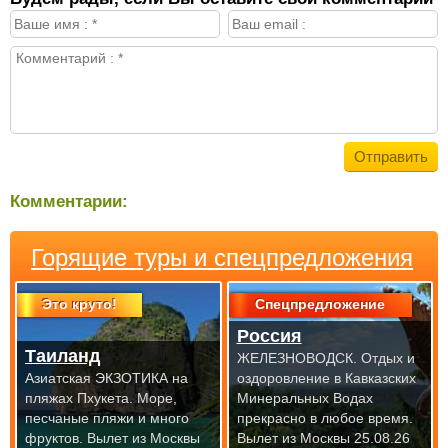
Комментарии:
Горящие туры и спецпредложения
Это круто!
Спецпредложение
Россия
Таиланд
ЖЕЛЕЗНОВОДСК. Отдых и
Азиатская ЭКЗОТИКА на
оздоровление в Кавказских
пляжах Пхукета. Море,
Минеральных Водах
песчаные пляжи и много
прекрасно
в любое время.
фруктов.
Вылет из Москвы
Вылет из Москвы 25.08.26