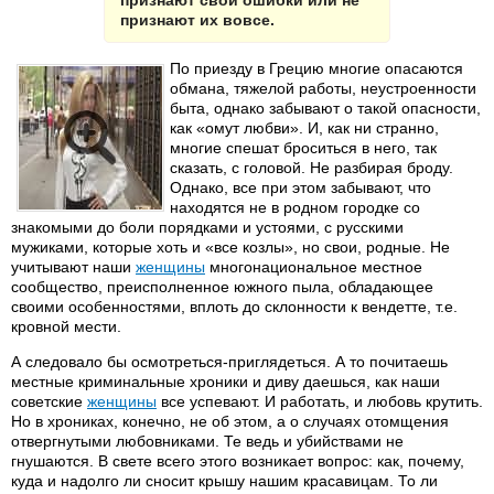
признают свои ошибки или не
признают их вовсе.
По приезду в Грецию многие опасаются
обмана, тяжелой работы, неустроенности
быта, однако забывают о такой опасности,
как «омут любви». И, как ни странно,
многие спешат броситься в него, так
сказать, с головой. Не разбирая броду.
Однако, все при этом забывают, что
находятся не в родном городке со
знакомыми до боли порядками и устоями, с русскими
мужиками, которые хоть и «все козлы», но свои, родные. Не
учитывают наши
женщины
многонациональное местное
сообщество, преисполненное южного пыла, обладающее
своими особенностями, вплоть до склонности к вендетте, т.е.
кровной мести.
А следовало бы осмотреться-приглядеться. А то почитаешь
местные криминальные хроники и диву даешься, как наши
советские
женщины
все успевают. И работать, и любовь крутить.
Но в хрониках, конечно, не об этом, а о случаях отомщения
отвергнутыми любовниками. Те ведь и убийствами не
гнушаются. В свете всего этого возникает вопрос: как, почему,
куда и надолго ли сносит крышу нашим красавицам. То ли