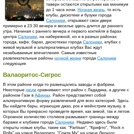
таверн остаются открытыми как минимум
до 1 часа ночи.
Ночная жизнь
, то есть
клубы, дискотеки и бузуки города
Салоники
, открывают свои двери
примерно в 23:30 вечера и веселье здесь длится до раннего
утра. Начиная с раннего вечера и первого коктейля в барах
центра
Салоники
, на набережной, но и в разных районах
города, кафе, барах, дискотеках города
Салоники
, клубах с
живой музыкой и альтернативных клубах Вас ждут
незабываемые впечатления. Самые известные
развлекательные районы
ночной жизни
города
Салоники
следующие.
Валаоритос-Сигрос
В этом районе когда-то размещались заводы и фабрики.
Некоторые
люди
сравнивают этот район с Лададика, а другие с
районом Гази в
Афинах
. Район представляет собой
альтернативную форму развлечений для всех категорий. Здесь
Вы найдете бары, играющие джаз, рок и мейнстрим музыку, в
которых Вы прекрасно проведете время, как зимой, так и летом.
Огромное количество столиков размывают границы между
барами и клубами города
Салоники
. Недавно здесь были
открыты новые клубы, такие как: "Partisan", "Крифто", "Rock n
Rolla" на улице Валаориту, "Спити Му" на улице Леонтос