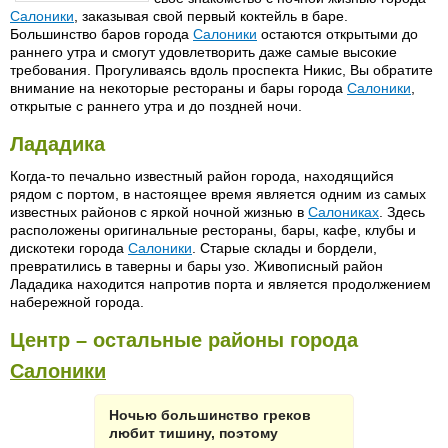
Салоники
, заказывая свой первый коктейль в баре.
Большинство баров города
Салоники
остаются открытыми до
раннего утра и смогут удовлетворить даже самые высокие
требования. Прогуливаясь вдоль проспекта Никис, Вы обратите
внимание на некоторые рестораны и бары города
Салоники
,
открытые с раннего утра и до поздней ночи.
Лададика
Когда-то печально известный район города, находящийся
рядом с портом, в настоящее время является одним из самых
известных районов с яркой ночной жизнью в
Салониках
. Здесь
расположены оригинальные рестораны, бары, кафе, клубы и
дискотеки города
Салоники
. Старые склады и бордели,
превратились в таверны и бары узо. Живописный район
Лададика находится напротив порта и является продолжением
набережной города.
Центр – остальные районы города
Салоники
Ночью большинство греков
любит тишину, поэтому