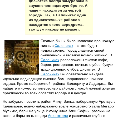
дискотека всегда замурована в
звуконепроницаемую броню. А
чаще – находится за чертой
города. Так, в Салониках один
из «дискотечных» районов
находится около аэродрома:
там шум никому не мешает.
Сколько бы ни было написано про ночную
жизнь в
Салониках
– этого будет
недостаточно. Город славится своей
оживленной и веселой ночной жизнью. В
Салониках
расположены тысячи кафе,
баров, ресторанов, ночных клубов, бузуки,
традиционных клубов, дискотек. В
Салониках
Вы обязательно найдете
идеально подходящее именно Вам направление ночного
отдыха. Кроме набережной, района Валаориту и Лададика, Вы
найдете множество интересных районов с яркой ночной жизнью
практически во всех областях города и в центре.
Не забудьте посетить район Милу, Вилка, набережную Аретсус в
Каламарье, новую набережную возле концертного зала Мегаро
Мусикис, бары на улице Иктину ниже Агии Софии, различные
кафе и бары на площади
Аристотеля
и различные клубы в