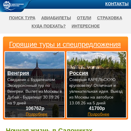
КОНТАКТЫ
ПОИСК ТУРА
АВИАБИЛЕТЫ
ОТЕЛИ
СТРАХОВКА
КУДА ПОЕХАТЬ?
ИНТЕРЕСНОЕ
Горящие туры и спецпредложения
Венгрия
Россия
Свидание с Будапештом.
Соверши КАРЕЛЬСКУЮ
Экскурсионный тур по
кругосветку! Отличная и
Венгрии.
Вылет из Москвы в
увлекательная идея.
Выезд
Дубай - Будапешт 30.09.26
из Москвы на автобусе
на 9 дней
13.08.26 на 5 дней
106762р
41700р
Подробнее
Подробнее
Ночная жизнь в Салониках