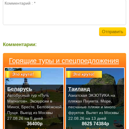
Комментарии:
Горящие туры и спецпредложения
Это круто!
Это круто!
Беларусь
Таиланд
Автобусный тур «Путь
Азиатская ЭКЗОТИКА на
Магнатов». Экскурсии в
пляжах Пхукета. Море,
Минск, Бресте, Беловежской
песчаные пляжи и много
Пуще.
Выезд из Москвы
фруктов.
Вылет из Москвы
27.08.26 на 5 дней
22.08.26 на 13 дней
36400р
862$ 74384р