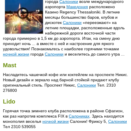
города
Салоники
возле международного
аэропорта
Македония
расположено
Казино Regency Thessaloniki. В летние
месяцы большинство баров, клубов и
дискотек
Салоники
«переезжают» на
летние площадки, расположенные вдоль
набережной дороги восточной части
города примерно в 1,5 км до аэропорта. Итак, на смену дню
приходит ночь ... а вместе с ней и настроение для яркого
удовольствия! Познакомьтесь с наиболее горячими точками
ночной жизни
города
Салоники
и веселитесь до самого утра ...
Mast
Насладитесь чашечкой кофе или коктейлем на проспекте Никис.
Новый дизайн и зеркало над барной стойкой придают клубу
оригинальный стиль. Проспект Никис,
Салоники
Тел. 2310
276800
Lido
Горячая точка зимнего клуба расположена в районе Сфагион,
как раз напротив комплекса FIX в
Салониках
. Здесь находится
монополия веселья
ночной жизни
Салоник! Фриксу 5,
Салоники
Тел 2310 539055