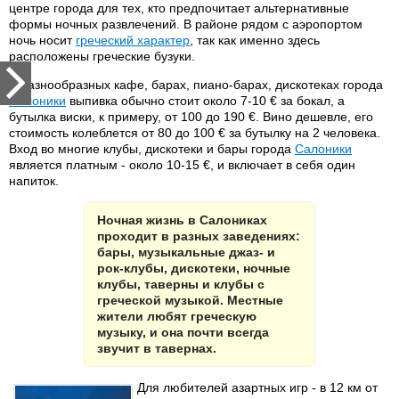
центре города для тех, кто предпочитает альтернативные
формы ночных развлечений. В районе рядом с аэропортом
ночь носит
греческий характер
, так как именно здесь
расположены греческие бузуки.
В разнообразных кафе, барах, пиано-барах, дискотеках города
Салоники
выпивка обычно стоит около 7-10 € за бокал, а
бутылка виски, к примеру, от 100 до 190 €. Вино дешевле, его
стоимость колеблется от 80 до 100 € за бутылку на 2 человека.
Вход во многие клубы, дискотеки и бары города
Салоники
является платным - около 10-15 €, и включает в себя один
напиток.
Ночная жизнь в Салониках
проходит в разных заведениях:
бары, музыкальные джаз- и
рок-клубы, дискотеки, ночные
клубы, таверны и клубы с
греческой музыкой. Местные
жители любят греческую
музыку, и она почти всегда
звучит в тавернах.
Для любителей азартных игр - в 12 км от