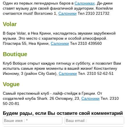
Один из первых легендарных баров в
Салониках
. Ди-джеи
ставят музыку для своей фанатичной аудитории. Коктейли
считаются must! Вогатсико 1,
Салоники
Тел 2310 221732
Volar
В баре Volar, в Неа Крини, насладитесь звуками зарубежной
музыки. Это место с характером и особой атмосферой.
Пластира 55, Неа Крини,
Салоники
Тел 2310 439560
Boutique
Клуб Botique открыт каждую пятницу и субботу, и позволит Вам
испытать самые яркие моменты в вашей жизни! Константину
Иконому, 3 (район City Gate),
Салоники
Тел. 2310 52-62-51
Vogue
Самый престижный клуб - лайф-стейдж в Греции. От
создателей клуба Shark. 26 Октовриу, 23,
Салоники
Тел. 2310
50-20-81
Будем рады, если Вы оставите свой комментарий