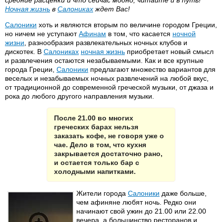
средние расценки и что сейчас модно, читайте и в путь!
Ночная жизнь
в
Салониках
ждет Вас!
Салоники
хоть и являются вторым по величине городом Греции,
но ничем не уступают
Афинам
в том, что касается
ночной
жизни
, разнообразия развлекательных ночных клубов и
дискотек. В
Салониках
ночная жизнь
приобретает новый смысл
и развлечения остаются незабываемыми. Как и все крупные
города Греции,
Салоники
предлагают множество вариантов для
веселых и незабываемых ночных развлечений на любой вкус,
от традиционной до современной греческой музыки, от джаза и
рока до любого другого направления музыки.
После 21.00 во многих
греческих барах нельзя
заказать кофе, не говоря уже о
чае. Дело в том, что кухня
закрывается достаточно рано,
и остается только бар с
холодными напитками.
Жители города
Салоники
даже больше,
чем афиняне любят ночь. Редко они
начинают свой ужин до 21.00 или 22.00
вечера, а большинство ресторанов и