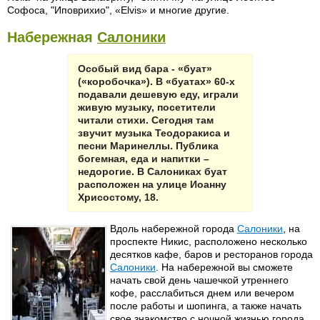
Софоса, "Иповрихио", «Elvis» и многие другие.
Набережная
Салоники
Особый вид бара - «буат»
(«коробочка»). В «буатах» 60-х
подавали дешевую еду, играли
живую музыку, посетители
читали стихи. Сегодня там
звучит музыка Теодоракиса и
песни Маринеллы. Публика
богемная, еда и напитки –
недорогие. В Салониках буат
расположен на улице Иоанну
Хрисостому, 18.
Вдоль набережной города
Салоники
, на
проспекте Никис, расположено несколько
десятков кафе, баров и ресторанов города
Салоники
. На набережной вы сможете
начать свой день чашечкой утреннего
кофе, расслабиться днем или вечером
после работы и шопинга, а также начать
свое знакомство с ночной жизнью города