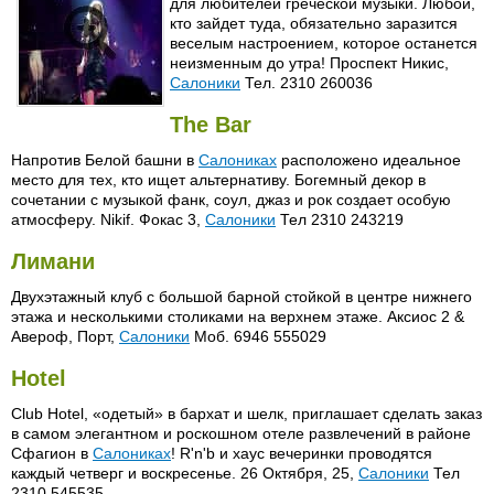
для любителей греческой музыки. Любой,
кто зайдет туда, обязательно заразится
веселым настроением, которое останется
неизменным до утра! Проспект Никис,
Салоники
Тел. 2310 260036
The Bar
Напротив Белой башни в
Салониках
расположено идеальное
место для тех, кто ищет альтернативу. Богемный декор в
сочетании с музыкой фанк, соул, джаз и рок создает особую
атмосферу. Nikif. Фокас 3,
Салоники
Тел 2310 243219
Лимани
Двухэтажный клуб с большой барной стойкой в центре нижнего
этажа и несколькими столиками на верхнем этаже. Аксиос 2 &
Авероф, Порт,
Салоники
Моб. 6946 555029
Hotel
Сlub Hotel, «одетый» в бархат и шелк, приглашает сделать заказ
в самом элегантном и роскошном отеле развлечений в районе
Сфагион в
Салониках
! R'n'b и хаус вечеринки проводятся
каждый четверг и воскресенье. 26 Октября, 25,
Салоники
Тел
2310 545535