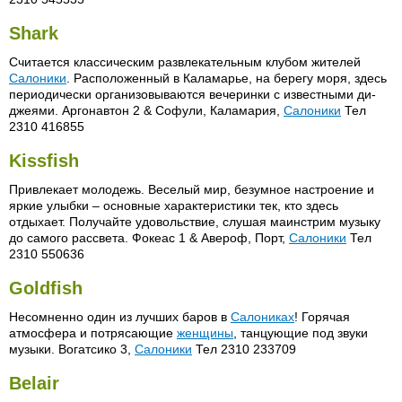
Shark
Считается классическим развлекательным клубом жителей
Салоники
. Расположенный в Каламарье, на берегу моря, здесь
периодически организовываются вечеринки с известными ди-
джеями. Аргонавтон 2 & Софули, Каламария,
Салоники
Тел
2310 416855
Kissfish
Привлекает молодежь. Веселый мир, безумное настроение и
яркие улыбки – основные характеристики тек, кто здесь
отдыхает. Получайте удовольствие, слушая маинстрим музыку
до самого рассвета. Фокеас 1 & Авероф, Порт,
Салоники
Тел
2310 550636
Goldfish
Несомненно один из лучших баров в
Салониках
! Горячая
атмосфера и потрясающие
женщины
, танцующие под звуки
музыки. Вогатсико 3,
Салоники
Тел 2310 233709
Belair