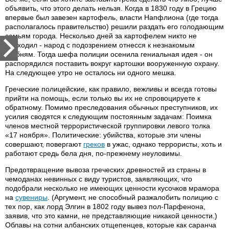
объявить, что этого делать нельзя. Когда в 1830 году в Грецию
впервые был завезен картофель, власти Напфлиона (где тогда
располагалось правительство) решили раздать его голодающим
семьям города. Несколько дней за картофелем никто не
приходил - народ с подозрением отнесся к незнакомым
клубням. Тогда шефа полиции осенила гениальная идея - он
распорядился поставить вокруг картошки вооруженную охрану.
На следующее утро не осталось ни одного мешка.
Греческие полицейские, как правило, вежливы и всегда готовы
прийти на помощь, если только вы их не спровоцируете к
обратному. Помимо преследования обычных преступников, их
усилия сводятся к следующим постоянным задачам: Поимка
членов местной террористической группировки левого толка
«17 ноября». Политические: убийства, которые эти члены
совершают, повергают
греков
в ужас, однако террористы, хоть и
работают средь бела дня, по-прежнему неуловимы.
Предотвращение вывоза греческих древностей из страны в
чемоданах невинных с виду туристов, заявляющих, что
подобрали несколько не имеющих ценности кусочков мрамора
на
сувениры
. (Аргумент, не способный разжалобить полицию с
тех пор, как лорд Элгин в 1802 году вывез пол-Парфенона,
заявив, что это камни, не представляющие никакой ценности.)
Облавы на сотни албанских отщепенцев, которые как саранча