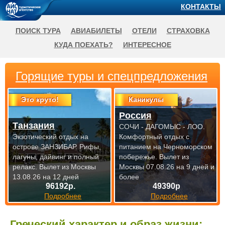
КОНТАКТЫ
ПОИСК ТУРА
АВИАБИЛЕТЫ
ОТЕЛИ
СТРАХОВКА
КУДА ПОЕХАТЬ?
ИНТЕРЕСНОЕ
Горящие туры и спецпредложения
Это круто!
Каникулы
Россия
Танзания
СОЧИ - ДАГОМЫС - ЛОО.
Экзотический отдых на
Комфортный отдых с
острове ЗАНЗИБАР. Рифы,
питанием на Черноморском
лагуны, дайвинг и полный
побережье.
Вылет из
релакс.
Вылет из Москвы
Москвы 07.08.26 на 9 дней и
13.08.26 на 12 дней
более
96192р.
49390р
Подробнее
Подробнее
Греческий характер и образ жизни: