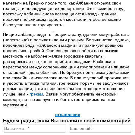
налетели на Грецию после того, как Албания открыла свои
границы, и последующая их депортация. Это - сизифов труд,
поскольку албанцы снова возвращаются назад - граница
проходит по слишком гористой местности, чтобы ее можно
было успешно патрулировать.
Нищие албанцы видят в Греции страну, где они могут работать
(нелегально) и посылать деньги родным. Большинство, однако,
пополняет ряды «албанской мафии» и практикует древнюю
профессию - разбой. Они совершают набеги на сельскую
местность и наиболее жалкие городские кварталы,
разворовывая все, что не прибито гвоздями. Разборки и
перестрелки между соперничающими группировками или даже
с полицией - дело обычное. Не брезгуют они также убийствами
или случайным изнасилованием. В плане условий проживания
и удобств, а также питания, греческие тюрьмы не заслуживают
рекомендации, хотя к сидящим там иностранцам отношение
лучше, чем к
грекам
. Взятки могут обеспечить некоторый
комфорт, но все же лучше избегать гостеприимства этих
учреждений.
оглавление
Будем рады, если Вы оставите свой комментарий