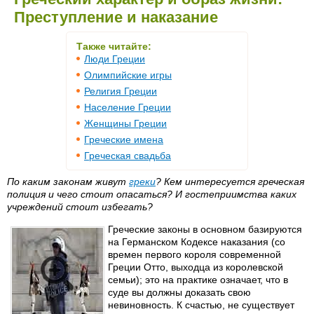
Преступление и наказание
Также читайте:
Люди Греции
Олимпийские игры
Религия Греции
Население Греции
Женщины Греции
Греческие имена
Греческая свадьба
По каким законам живут
греки
? Кем интересуется греческая
полиция и чего стоит опасаться? И гостеприимства каких
учреждений стоит избегать?
Греческие законы в основном базируются
на Германском Кодексе наказания (со
времен первого короля современной
Греции Отто, выходца из королевской
семьи); это на практике означает, что в
суде вы должны доказать свою
невиновность. К счастью, не существует