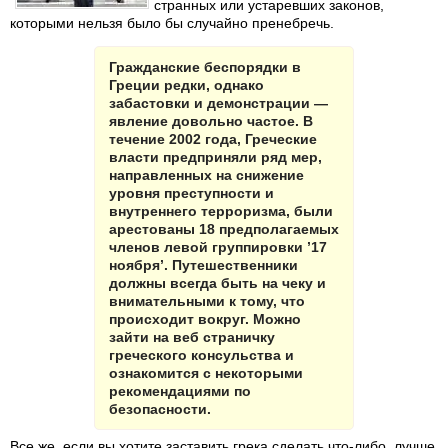
странных или устаревших законов,
которыми нельзя было бы случайно пренебречь.
Гражданские беспорядки в
Греции редки, однако
забастовки и демонстрации —
явление довольно частое. В
течение 2002 года, Греческие
власти предприняли ряд мер,
направленных на снижение
уровня преступности и
внутреннего терроризма, были
арестованы 18 предполагаемых
членов левой группировки ’17
ноября’. Путешественники
должны всегда быть на чеку и
внимательными к тому, что
происходит вокруг. Можно
зайти на веб страничку
греческого консульства и
ознакомится с некоторыми
рекомендациями по
безопасности.
Все же, если вы хотите заставить грека сделать что-либо, лучше