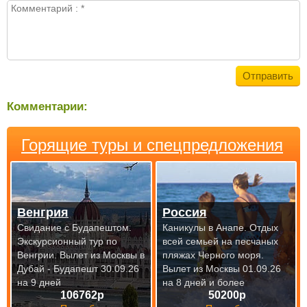
Комментарии:
Горящие туры и спецпредложения
Венгрия
Россия
Свидание с Будапештом.
Каникулы в Анапе. Отдых
Экскурсионный тур по
всей семьей на песчаных
Венгрии.
Вылет из Москвы в
пляжах Черного моря.
Дубай - Будапешт 30.09.26
Вылет из Москвы 01.09.26
на 9 дней
на 8 дней и более
106762р
50200р