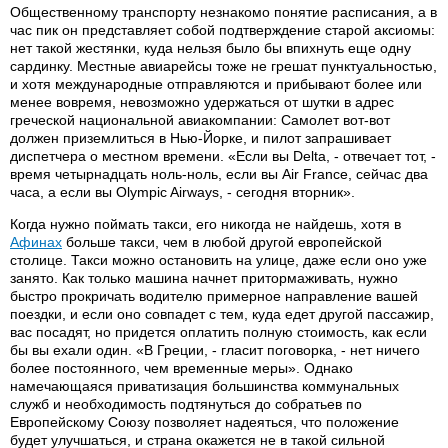
Общественному транспорту незнакомо понятие расписания, а в
час пик он представляет собой подтверждение старой аксиомы:
нет такой жестянки, куда нельзя было бы впихнуть еще одну
сардинку. Местные авиарейсы тоже не грешат пунктуальностью,
и хотя международные отправляются и прибывают более или
менее вовремя, невозможно удержаться от шутки в адрес
греческой национальной авиакомпании: Самолет вот-вот
должен приземлиться в Нью-Йорке, и пилот запрашивает
диспетчера о местном времени. «Если вы Delta, - отвечает тот, -
время четырнадцать ноль-ноль, если вы Air France, сейчас два
часа, а если вы Olympic Airways, - сегодня вторник».
Когда нужно поймать такси, его никогда не найдешь, хотя в
Афинах
больше такси, чем в любой другой европейской
столице. Такси можно остановить на улице, даже если оно уже
занято. Как только машина начнет притормаживать, нужно
быстро прокричать водителю примерное направление вашей
поездки, и если оно совпадет с тем, куда едет другой пассажир,
вас посадят, но придется оплатить полную стоимость, как если
бы вы ехали один. «В Греции, - гласит поговорка, - нет ничего
более постоянного, чем временные меры». Однако
намечающаяся приватизация большинства коммунальных
служб и необходимость подтянуться до собратьев по
Европейскому Союзу позволяет надеяться, что положение
будет улучшаться, и страна окажется не в такой сильной