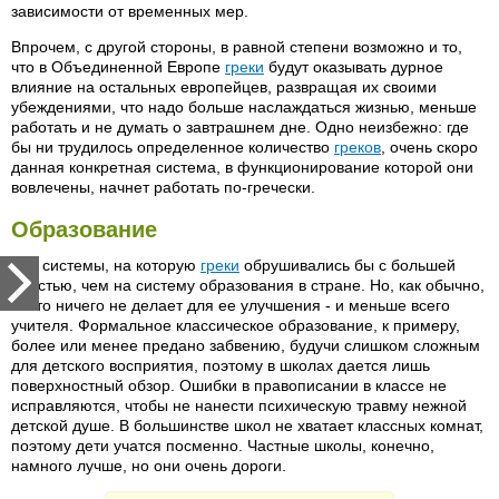
зависимости от временных мер.
Впрочем, с другой стороны, в равной степени возможно и то,
что в Объединенной Европе
греки
будут оказывать дурное
влияние на остальных европейцев, развращая их своими
убеждениями, что надо больше наслаждаться жизнью, меньше
работать и не думать о завтрашнем дне. Одно неизбежно: где
бы ни трудилось определенное количество
греков
, очень скоро
данная конкретная система, в функционирование которой они
вовлечены, начнет работать по-гречески.
Образование
Нет системы, на которую
греки
обрушивались бы с большей
яростью, чем на систему образования в стране. Но, как обычно,
никто ничего не делает для ее улучшения - и меньше всего
учителя. Формальное классическое образование, к примеру,
более или менее предано забвению, будучи слишком сложным
для детского восприятия, поэтому в школах дается лишь
поверхностный обзор. Ошибки в правописании в классе не
исправляются, чтобы не нанести психическую травму нежной
детской душе. В большинстве школ не хватает классных комнат,
поэтому дети учатся посменно. Частные школы, конечно,
намного лучше, но они очень дороги.