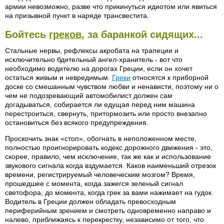
армии невозможно, разве что прикинуться идиотом или явиться
на призывной пункт в наряде трансвестита.
Бойтесь
греков
, за баранкой сидящих...
Стальные нервы, рефлексы акробата на трапеции и
исключительно бдительный ангел-хранитель - вот что
необходимо водителю на дорогах Греции, если он хочет
остаться живым и невредимым.
Греки
относятся к приборной
доске со смешанным чувством любви и ненависти, поэтому ни о
чем не подозревающий автомобилист должен сам
догадываться, собирается ли едущая перед ним машина
перестроиться, свернуть, притормозить или просто внезапно
остановиться без всякого предупреждения.
Проскочить знак «стоп», обогнать в неположенном месте,
полностью проигнорировать кодекс дорожного движения - это,
скорее, правило, чем исключение, так же как и использование
звукового сигнала когда вздумается. Каков наименьший отрезок
времени, регистрируемый человеческим мозгом? Время,
прошедшее с момента, когда зажегся зеленый сигнал
светофора, до момента, когда грек за вами нажимает на гудок.
Водитель в Греции должен обладать превосходным
периферийным зрением и смотреть одновременно направо и
налево, приближаясь к перекрестку, независимо от того, что