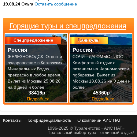
19.08.24
Ольга
Оставить сообщение
Горящие туры и спецпредложения
Спецпредложение
Каникулы
Россия
Россия
ЖЕЛЕЗНОВОДСК. Отдых и
СОЧИ - ДАГОМЫС - ЛОО.
оздоровление в Кавказских
Комфортный отдых с
Минеральных Водах
питанием на Черноморском
прекрасно
в любое время.
побережье.
Вылет из
Вылет из Москвы 25.08.26
Москвы 13.08.26 на 9 дней и
на 8 дней и более
более
38416р
45360р
Подробнее
Подробнее
Контакты
Конфиденциальность
О компании АЙС НАТ
1996-2025 © Турагентство «АЙС НАТ»
Правильный выбор тура - отличный отдых!