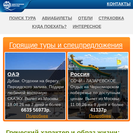
КОНТАКТЫ
ПОИСК ТУРА
АВИАБИЛЕТЫ
ОТЕЛИ
СТРАХОВКА
КУДА ПОЕХАТЬ?
ИНТЕРЕСНОЕ
Горящие туры и спецпредложения
ОАЭ
Россия
Дубаи. Отдохни на берегу
СОЧИ - ЛАЗАРЕВСКОЕ.
Персидского залива. Подари
Отдых на Черноморском
любимой восточную
побережье по доступным
СКАЗКУ.
Вылет из Москвы
ценам.
Вылет из Москвы
18.08.26 на 7 дней и более
11.08.26 на 8 дней и более
663$ 56973р.
41337р
Подробнее
Подробнее
Греческий характер и образ жизни: