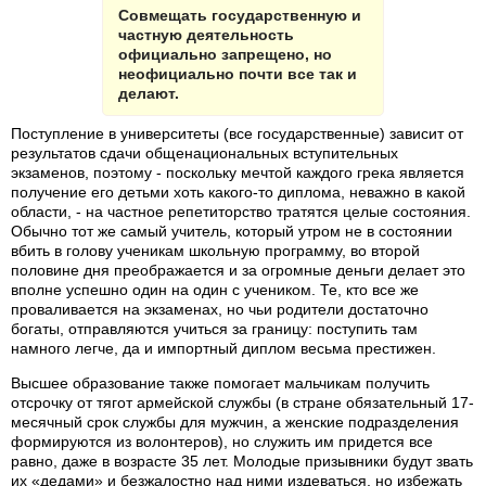
Совмещать государственную и
частную деятельность
официально запрещено, но
неофициально почти все так и
делают.
Поступление в университеты (все государственные) зависит от
результатов сдачи общенациональных вступительных
экзаменов, поэтому - поскольку мечтой каждого грека является
получение его детьми хоть какого-то диплома, неважно в какой
области, - на частное репетиторство тратятся целые состояния.
Обычно тот же самый учитель, который утром не в состоянии
вбить в голову ученикам школьную программу, во второй
половине дня преображается и за огромные деньги делает это
вполне успешно один на один с учеником. Те, кто все же
проваливается на экзаменах, но чьи родители достаточно
богаты, отправляются учиться за границу: поступить там
намного легче, да и импортный диплом весьма престижен.
Высшее образование также помогает мальчикам получить
отсрочку от тягот армейской службы (в стране обязательный 17-
месячный срок службы для мужчин, а женские подразделения
формируются из волонтеров), но служить им придется все
равно, даже в возрасте 35 лет. Молодые призывники будут звать
их «дедами» и безжалостно над ними издеваться, но избежать