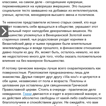
классами, на самом деле - сегодняшние нувориши,
переженившиеся на нуворишах вчерашних. Это пышное
социальное тесто заквашено на добавках из интеллектуалов,
ученых, артистов, менеджеров высшего звена и политиков.
Те немногие представители истинно старых семей, кто еще
может позволить себе вращаться в обществе, украшают этот
социальный пирог наподобие декоративных вишенок. Но
большинство упомянутых в Венецианской Золотой книге
старинных семей, чья родословная уходит корнями в
Византийский двор и чьими предками были влиятельные
землевладельцы и вожди прошлого, в финансовом отношении
давно пошли ко дну. Их, может быть, осталось немало, но все
же недостаточно много для того, чтобы оказать положительное
влияние на без манерное большинство.
И потому греческие манеры лучше всего охарактеризовать как
поверхностные. Рукопожатия предназначены лишь для
знакомства. Друзья говорят друг другу «Via sou!» и целуются в
обе щеки, независимо от пола и возраста. Поклоны и
целование рук оставлены для священников Греческой
Православной церкви. Стоять в очереди - практически дело
невиданное.
Греки
двигаются и ездят в агрессивной манере, и
их действия абсолютно свободны от какой-либо озабоченности
благополучием и спокойствием других. Не ожидайте, что вам