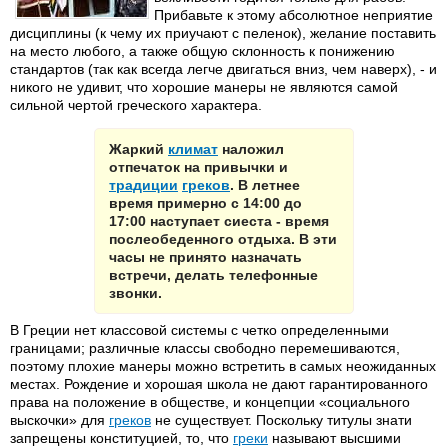
Прибавьте к этому абсолютное неприятие
дисциплины (к чему их приучают с пеленок), желание поставить
на место любого, а также общую склонность к понижению
стандартов (так как всегда легче двигаться вниз, чем наверх), - и
никого не удивит, что хорошие манеры не являются самой
сильной чертой греческого характера.
Жаркий
климат
наложил
отпечаток на привычки и
традиции
греков
. В летнее
время примерно с 14:00 до
17:00 наступает сиеста - время
послеобеденного отдыха. В эти
часы не принято назначать
встречи, делать телефонные
звонки.
В Греции нет классовой системы с четко определенными
границами; различные классы свободно перемешиваются,
поэтому плохие манеры можно встретить в самых неожиданных
местах. Рождение и хорошая школа не дают гарантированного
права на положение в обществе, и концепции «социального
выскочки» для
греков
не существует. Поскольку титулы знати
запрещены конституцией, то, что
греки
называют высшими