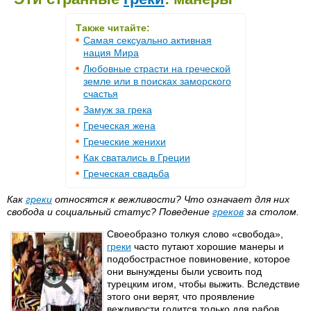
Также читайте:
Самая сексуально активная
нация Мира
Любовные страсти на греческой
земле или в поисках заморского
счастья
Замуж за грека
Греческая жена
Греческие женихи
Как сватались в Греции
Греческая свадьба
Как
греки
относятся к вежливости? Что означает для них
свобода и социальный статус? Поведение
греков
за столом.
Своеобразно толкуя слово «свобода»,
греки
часто путают хорошие манеры и
подобострастное повиновение, которое
они вынуждены были усвоить под
турецким игом, чтобы выжить. Вследствие
этого они верят, что проявление
вежливости годится только для рабов.