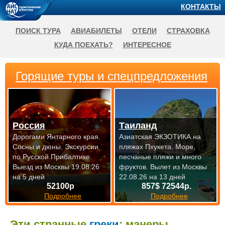
КОНТАКТЫ
ПОИСК ТУРА
АВИАБИЛЕТЫ
ОТЕЛИ
СТРАХОВКА
КУДА ПОЕХАТЬ?
ИНТЕРЕСНОЕ
Горящие туры и спецпредложения
Россия
Таиланд
Дорогами Янтарного края.
Азиатская ЭКЗОТИКА на
Сосны и дюны. Экскурсии
пляжах Пхукета. Море,
по Русской Прибалтике.
песчаные пляжи и много
Выезд из Москвы 19.08.26
фруктов.
Вылет из Москвы
на 5 дней
22.08.26 на 13 дней
52100р
857$ 72544р.
Подробнее
Подробнее
Эти странные
греки
: манеры