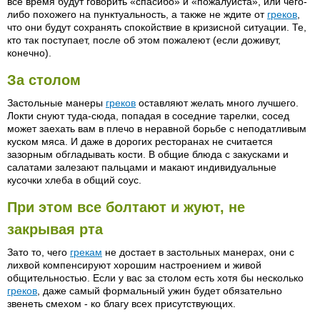
все время будут говорить «спасибо» и «пожалуйста», или чего-
либо похожего на пунктуальность, а также не ждите от
греков
,
что они будут сохранять спокойствие в кризисной ситуации. Те,
кто так поступает, после об этом пожалеют (если доживут,
конечно).
За столом
Застольные манеры
греков
оставляют желать много лучшего.
Локти снуют туда-сюда, попадая в соседние тарелки, сосед
может заехать вам в плечо в неравной борьбе с неподатливым
куском мяса. И даже в дорогих ресторанах не считается
зазорным обгладывать кости. В общие блюда с закусками и
салатами залезают пальцами и макают индивидуальные
кусочки хлеба в общий соус.
При этом все болтают и жуют, не
закрывая рта
Зато то, чего
грекам
не достает в застольных манерах, они с
лихвой компенсируют хорошим настроением и живой
общительностью. Если у вас за столом есть хотя бы несколько
греков
, даже самый формальный ужин будет обязательно
звенеть смехом - ко благу всех присутствующих.