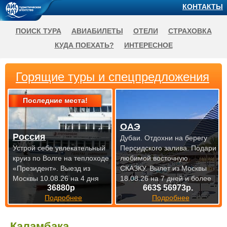
КОНТАКТЫ
ПОИСК ТУРА
АВИАБИЛЕТЫ
ОТЕЛИ
СТРАХОВКА
КУДА ПОЕХАТЬ?
ИНТЕРЕСНОЕ
Горящие туры и спецпредложения
Последние места!
ОАЭ
Россия
Дубаи. Отдохни на берегу
Устрой себе увлекательный
Персидского залива. Подари
круиз по Волге на теплоходе
любимой восточную
«Президент».
Выезд из
СКАЗКУ.
Вылет из Москвы
Москвы 10.08.26 на 4 дня
18.08.26 на 7 дней и более
36880р
663$ 56973р.
Подробнее
Подробнее
Каламбака