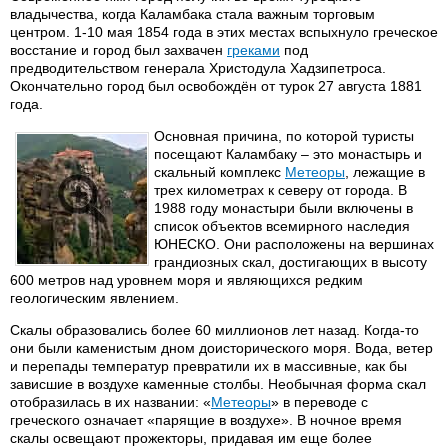
владычества, когда Каламбака стала важным торговым
центром. 1-10 мая 1854 года в этих местах вспыхнуло греческое
восстание и город был захвачен
греками
под
предводительством генерала Христодула Хадзипетроса.
Окончательно город был освобождён от турок 27 августа 1881
года.
Основная причина, по которой туристы
посещают Каламбаку – это монастырь и
скальный комплекс
Метеоры
, лежащие в
трех километрах к северу от города. В
1988 году монастыри были включены в
список объектов всемирного наследия
ЮНЕСКО. Они расположены на вершинах
грандиозных скал, достигающих в высоту
600 метров над уровнем моря и являющихся редким
геологическим явлением.
Скалы образовались более 60 миллионов лет назад. Когда-то
они были каменистым дном доисторического моря. Вода, ветер
и перепады температур превратили их в массивные, как бы
зависшие в воздухе каменные столбы. Необычная форма скал
отобразилась в их названии: «
Метеоры
» в переводе с
греческого означает «парящие в воздухе». В ночное время
скалы освещают прожекторы, придавая им еще более