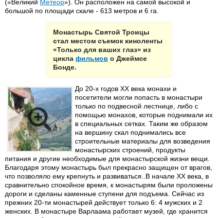
(«Великий
Метеор
»). Он расположен на самой высокой и
большой по площади скале - 613 метров и 6 га.
Монастырь Святой Троицы
стал местом съемок киноленты
«Только для ваших глаз» из
цикла
фильмов
о Джеймсе
Бонде.
До 20-х годов XX века монахи и
посетители могли попасть в монастыри
только по подвесной лестнице, либо с
помощью монахов, которые поднимали их
в специальных сетках. Таким же образом
на вершину скал поднимались все
строительные материалы для возведения
монастырских строений, продукты
питания и другие необходимые для монастырской жизни вещи.
Благодаря этому монастырь был прекрасно защищен от врагов,
что позволяло ему крепнуть и развиваться..В начале XX века, в
сравнительно спокойное время, к монастырям были проложены
дороги и сделаны каменные ступени для подъема. Сейчас из
прежних 20-ти монастырей действует только 6: 4 мужских и 2
женских. В монастыре Варлаама работает музей, где хранится