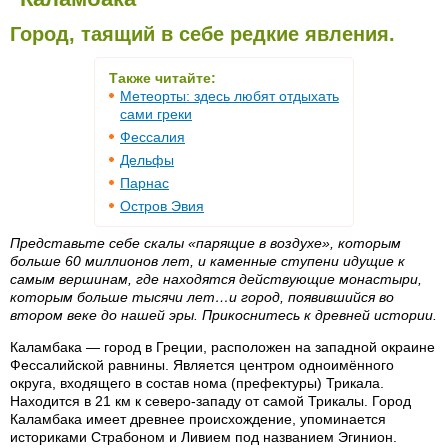
Город, таящий в себе редкие явления.
Также читайте:
Метеорты: здесь любят отдыхать
сами греки
Фессалия
Дельфы
Парнас
Остров Эвия
Представьте себе скалы «парящие в воздухе», которым
больше 60 миллионов лет, и каменные ступени идущие к
самым вершинам, где находятся действующие монастыри,
которым больше тысячи лет…и город, появившийся во
втором веке до нашей эры. Прикоснитесь к древней истории.
Каламбака — город в Греции, расположен на западной окраине
Фессалийской равнины. Является центром одноимённого
округа, входящего в состав нома (префектуры) Трикала.
Находится в 21 км к северо-западу от самой Трикалы. Город
Каламбака имеет древнее происхождение, упоминается
историками Страбоном и Ливием под названием Эгинион.