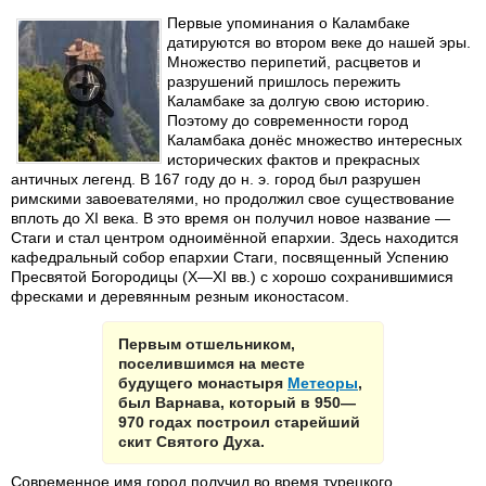
Первые упоминания о Каламбаке
датируются во втором веке до нашей эры.
Множество перипетий, расцветов и
разрушений пришлось пережить
Каламбаке за долгую свою историю.
Поэтому до современности город
Каламбака донёс множество интересных
исторических фактов и прекрасных
античных легенд. В 167 году до н. э. город был разрушен
римскими завоевателями, но продолжил свое существование
вплоть до XI века. В это время он получил новое название —
Стаги и стал центром одноимённой епархии. Здесь находится
кафедральный собор епархии Стаги, посвященный Успению
Пресвятой Богородицы (X—XI вв.) с хорошо сохранившимися
фресками и деревянным резным иконостасом.
Первым отшельником,
поселившимся на месте
будущего монастыря
Метеоры
,
был Варнава, который в 950—
970 годах построил старейший
скит Святого Духа.
Современное имя город получил во время турецкого