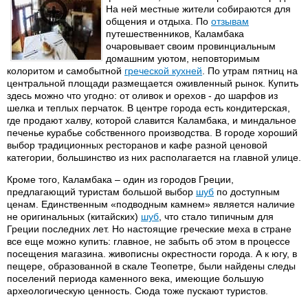
На ней местные жители собираются для
общения и отдыха. По
отзывам
путешественников, Каламбака
очаровывает своим провинциальным
домашним уютом, неповторимым
колоритом и самобытной
греческой кухней
. По утрам пятниц на
центральной площади размещается оживленный рынок. Купить
здесь можно что угодно: от оливок и орехов - до шарфов из
шелка и теплых перчаток. В центре города есть кондитерская,
где продают халву, которой славится Каламбака, и миндальное
печенье курабье собственного производства. В городе хороший
выбор традиционных ресторанов и кафе разной ценовой
категории, большинство из них располагается на главной улице.
Кроме того, Каламбака – один из городов Греции,
предлагающий туристам большой выбор
шуб
по доступным
ценам. Единственным «подводным камнем» является наличие
не оригинальных (китайских)
шуб
, что стало типичным для
Греции последних лет. Но настоящие греческие меха в стране
все еще можно купить: главное, не забыть об этом в процессе
посещения магазина. живописны окрестности города. А к югу, в
пещере, образованной в скале Теопетре, были найдены следы
поселений периода каменного века, имеющие большую
археологическую ценность. Сюда тоже пускают туристов.