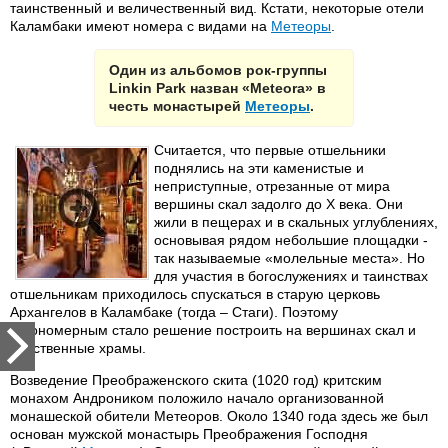
таинственный и величественный вид. Кстати, некоторые отели
Каламбаки имеют номера с видами на
Метеоры
.
Один из альбомов рок-группы
Linkin Park назван «Meteora» в
честь монастырей
Метеоры
.
Считается, что первые отшельники
поднялись на эти каменистые и
неприступные, отрезанные от мира
вершины скал задолго до X века. Они
жили в пещерах и в скальных углублениях,
основывая рядом небольшие площадки -
так называемые «молельные места». Но
для участия в богослужениях и таинствах
отшельникам приходилось спускаться в старую церковь
Архангелов в Каламбаке (тогда – Стаги). Поэтому
закономерным стало решение построить на вершинах скал и
собственные храмы.
Возведение Преображенского скита (1020 год) критским
монахом Андроником положило начало организованной
монашеской обители Метеоров. Около 1340 года здесь же был
основан мужской монастырь Преображения Господня