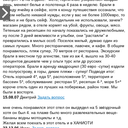
день, меняют белье и полотенца 4 раза в неделю. Брали в
аренду ячейку в сейфе, хотя к концу путешествия осознали, что
в этом небыло никакой нужды, если у вас не более 1000евро, то
можно и не брать сейф. Холодильник не использовали, зачем?
магазин рядом, в отеле кормят на убой, фрукты, овощи, мясо.
Тетеньки на ресепшен по началу показались не дружелюбными,
ну после 3 дней вежливости и улыбки, они "растаяли" и
превратились в милых особ. Поселок милый, думаю один из
самых лучших. Много ресторанчиков, лавочек, и кафе. В общем
понравилось, пляж супер, 70 метров от ресторана. Экскурсии
брали в местном тур агенстве, там из аж 4, вышло на 30-40
процентов дешевле чем у ольги турс или др русских
операторов. Брали в аренду квадроцикл (30 евро -сутки) ездили
по полуострову, в горы, дикие пляжи - супер! Подводя итог:
Отель хороший 4*, еда 5*, расположение 5*, территория и
бассеин 5*, обслуживание: ресторан 5*, ресепшн 4-*, море 5+*
короче отель один из лучших на побережье, район тоже. Мы
были в восторге.
15.08.07
Дмитрий
Задать вопрос
мне очень понравился этот отел он выгдядел на 5 звёздочный
хотя он был 4. на плаже было много развлекательных веще-
бананы водны мотоциклы и т.д.
Желая всем поехать в этот отель и в ХАНИОТИ