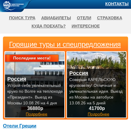
КОНТАКТЫ
ПОИСК ТУРА
АВИАБИЛЕТЫ
ОТЕЛИ
СТРАХОВКА
КУДА ПОЕХАТЬ?
ИНТЕРЕСНОЕ
Горящие туры и спецпредложения
Последние места!
Россия
Россия
Соверши КАРЕЛЬСКУЮ
Устрой себе увлекательный
кругосветку! Отличная и
круиз по Волге на теплоходе
увлекательная идея.
Выезд
«Президент».
Выезд из
из Москвы на автобусе
Москвы 10.08.26 на 4 дня
13.08.26 на 5 дней
36880р
41700р
Подробнее
Подробнее
Отели Греции