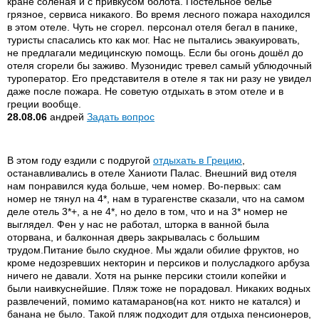
кране солёная и с привкусом болота. Постельное бельё
грязное, сервиса никакого. Во время лесного пожара находился
в этом отеле. Чуть не сгорел. персонал отеля бегал в панике,
туристы спасались кто как мог. Нас не пытались эвакуировать,
не предлагали медицинскую помощь. Если бы огонь дошёл до
отеля сгорели бы заживо. Музонидис тревел самый ублюдочный
туроператор. Его представителя в отеле я так ни разу не увидел
даже после пожара. Не советую отдыхать в этом отеле и в
греции вообще.
28.08.06
андрей
Задать вопрос
В этом году ездили с подругой
отдыхать в Грецию
,
останавливались в отеле Ханиоти Палас. Внешний вид отеля
нам понравился куда больше, чем номер. Во-первых: сам
номер не тянул на 4*, нам в турагенстве сказали, что на самом
деле отель 3*+, а не 4*, но дело в том, что и на 3* номер не
выглядел. Фен у нас не работал, шторка в ванной была
оторвана, и балконная дверь закрывалась с большим
трудом.Питание было скудное. Мы ждали обилие фруктов, но
кроме недозревших некторин и персиков и полусладкого арбуза
ничего не давали. Хотя на рынке персики стоили копейки и
были наивкуснейшие. Пляж тоже не порадовал. Никаких водных
развлечений, помимо катамаранов(на кот. никто не катался) и
банана не было. Такой пляж подходит для отдыха пенсионеров,