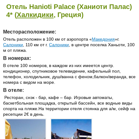
Отель Hanioti Palace (Ханиоти Палас)
4* (
Халкидики
, Греция)
Месторасположение:
Отель расположен в 100 км от аэропорта «
Македония
»г.
Салоники
, 110 км от г.
Салоники
, в центре поселка Ханьоти, 100
м от пляжа.
В номерах:
В отеле 100 номеров, в каждом из них имеется центр.
кондиционер, спутниковое телевидение, кафельный пол,
телефон, холодильник, душ/ванна с феном,балкон/веранда, все
номера с видом на море.
В отеле:
Ресторан, снэк - бар, кафе – бар. Игровые автоматы,
баскетбольная площадка, открытый бассейн, все водные виды
спорта на пляже.На территории отеля стоянка для а/м, сейф на
ресепции 2€ в день.