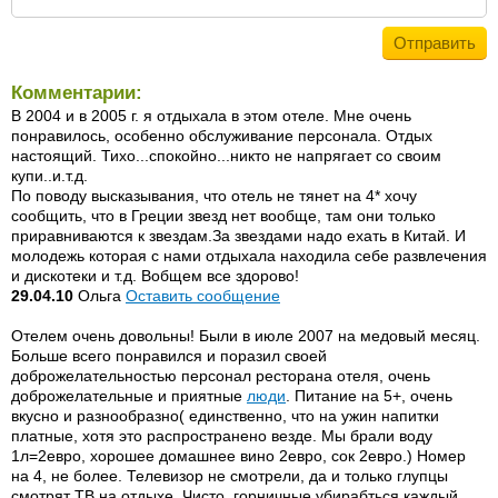
Комментарии:
В 2004 и в 2005 г. я отдыхала в этом отеле. Мне очень
понравилось, особенно обслуживание персонала. Отдых
настоящий. Тихо...спокойно...никто не напрягает со своим
купи..и.т.д.
По поводу высказывания, что отель не тянет на 4* хочу
сообщить, что в Греции звезд нет вообще, там они только
приравниваются к звездам.За звездами надо ехать в Китай. И
молодежь которая с нами отдыхала находила себе развлечения
и дискотеки и т.д. Вобщем все здорово!
29.04.10
Ольга
Оставить сообщение
Отелем очень довольны! Были в июле 2007 на медовый месяц.
Больше всего понравился и поразил своей
доброжелательностью персонал ресторана отеля, очень
доброжелательные и приятные
люди
. Питание на 5+, очень
вкусно и разнообразно( единственно, что на ужин напитки
платные, хотя это распространено везде. Мы брали воду
1л=2евро, хорошее домашнее вино 2евро, сок 2евро.) Номер
на 4, не более. Телевизор не смотрели, да и только глупцы
смотрят ТВ на отдыхе. Чисто, горничные убирабться каждый