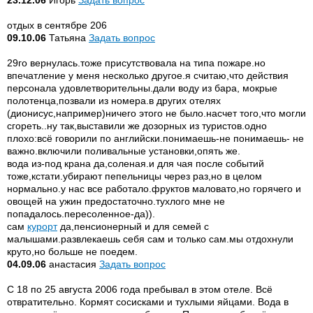
23.12.06
Игорь
Задать вопрос
отдых в сентябре 206
09.10.06
Татьяна
Задать вопрос
29го вернулась.тоже присутствовала на типа пожаре.но
впечатление у меня несколько другое.я считаю,что действия
персонала удовлетворительны.дали воду из бара, мокрые
полотенца,позвали из номера.в других отелях
(дионисус,например)ничего этого не было.насчет того,что могли
сгореть..ну так,выставили же дозорных из туристов.одно
плохо:всё говорили по английски.понимаешь-не понимаешь- не
важно.включили поливальные установки,опять же.
вода из-под крана да,соленая.и для чая после событий
тоже,кстати.убирают пепельницы через раз,но в целом
нормально.у нас все работало.фруктов маловато,но горячего и
овощей на ужин предостаточно.тухлого мне не
попадалось.пересоленное-да)).
сам
курорт
да,пенсионерный и для семей с
малышами.развлекаешь себя сам и только сам.мы отдохнули
круто,но больше не поедем.
04.09.06
анастасия
Задать вопрос
С 18 по 25 августа 2006 года пребывал в этом отеле. Всё
отвратительно. Кормят сосисками и тухлыми яйцами. Вода в