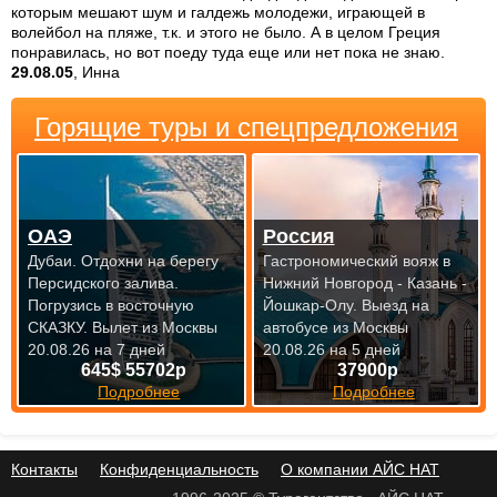
которым мешают шум и галдежь молодежи, играющей в
волейбол на пляже, т.к. и этого не было. А в целом Греция
понравилась, но вот поеду туда еще или нет пока не знаю.
29.08.05
, Инна
Горящие туры и спецпредложения
ОАЭ
Россия
Дубаи. Отдохни на берегу
Гастрономический вояж в
Персидского залива.
Нижний Новгород - Казань -
Погрузись в восточную
Йошкар-Олу.
Выезд на
СКАЗКУ.
Вылет из Москвы
автобусе из Москвы
20.08.26 на 7 дней
20.08.26 на 5 дней
645$ 55702р
37900р
Подробнее
Подробнее
Контакты
Конфиденциальность
О компании АЙС НАТ