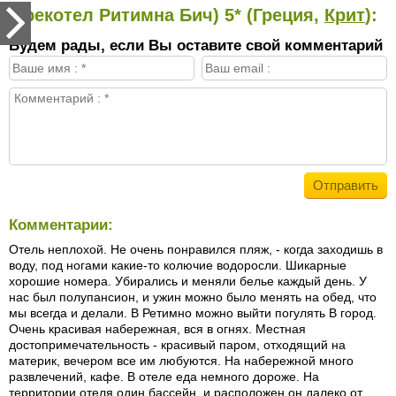
(Грекотел Ритимна Бич) 5* (Греция,
Крит
):
Будем рады, если Вы оставите свой комментарий
Комментарии:
Отель неплохой. Не очень понравился пляж, - когда заходишь в
воду, под ногами какие-то колючие водоросли. Шикарные
хорошие номера. Убирались и меняли белье каждый день. У
нас был полупансион, и ужин можно было менять на обед, что
мы всегда и делали. В Ретимно можно выйти погулять В город.
Очень красивая набережная, вся в огнях. Местная
достопримечательность - красивый паром, отходящий на
материк, вечером все им любуются. На набережной много
развлечений, кафе. В отеле еда немного дороже. На
территории отеля один бассейн, и расположен он далеко от