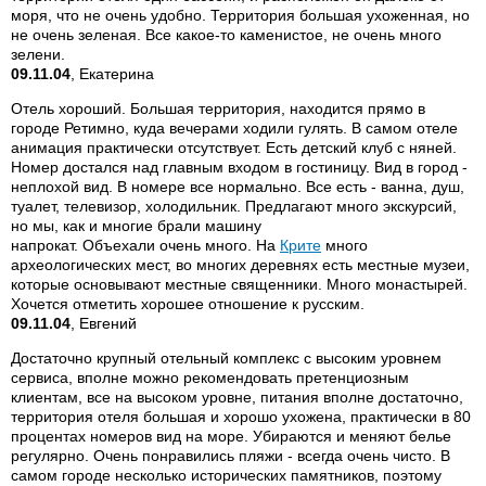
моря, что не очень удобно. Территория большая ухоженная, но
не очень зеленая. Все какое-то каменистое, не очень много
зелени.
09.11.04
, Екатерина
Отель хороший. Большая территория, находится прямо в
городе Ретимно, куда вечерами ходили гулять. В самом отеле
анимация практически отсутствует. Есть детский клуб с няней.
Номер достался над главным входом в гостиницу. Вид в город -
неплохой вид. В номере все нормально. Все есть - ванна, душ,
туалет, телевизор, холодильник. Предлагают много экскурсий,
но мы, как и многие брали машину
напрокат. Объехали очень много. На
Крите
много
археологических мест, во многих деревнях есть местные музеи,
которые основывают местные священники. Много монастырей.
Хочется отметить хорошее отношение к русским.
09.11.04
, Евгений
Достаточно крупный отельный комплекс с высоким уровнем
сервиса, вполне можно рекомендовать претенциозным
клиентам, все на высоком уровне, питания вполне достаточно,
территория отеля большая и хорошо ухожена, практически в 80
процентах номеров вид на море. Убираются и меняют белье
регулярно. Очень понравились пляжи - всегда очень чисто. В
самом городе несколько исторических памятников, поэтому