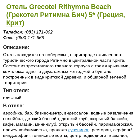
Отель Grecotel Rithymna Beach
(Грекотел Ритимна Бич) 5* (Греция,
Крит
)
Телефон: (083) 171-002
Факс: (083) 171-668
Описание:
Отель находится на побережье, в пригороде оживленного
туристического города Ретимно в центральной части Крита.
Состоит из трехэтажного главного корпуса с тремя крыльями,
комплекса одно- и двухэтажных коттеджей и бунгало,
построенных в виде критской деревни, и обширной зеленой
территории.
Тип отеля:
пляжный
В отеле:
аэробика, бар, бизнес-центр, видеосалон, водные развлечения,
волейбол, детский бассейн, детский клуб, закрытый бассейн,
кафе, магазин, мини-клуб, открытый бассейн, парикмахерская,
прачечная/химчистка, продажа
сувениров
, ресторан, серфинг/
виндсерфинг, теннисные корты, центр подводного плавания,