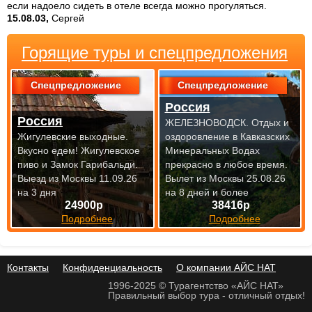
если надоело сидеть в отеле всегда можно прогуляться.
15.08.03,
Сергей
Горящие туры и спецпредложения
Спецпредложение
Спецпредложение
Россия
Россия
ЖЕЛЕЗНОВОДСК. Отдых и
Жигулевские выходные.
оздоровление в Кавказских
Вкусно едем! Жигулевское
Минеральных Водах
пиво и Замок Гарибальди.
прекрасно
в любое время.
Выезд из Москвы 11.09.26
Вылет из Москвы 25.08.26
на 3 дня
на 8 дней и более
24900р
38416р
Подробнее
Подробнее
Контакты
Конфиденциальность
О компании АЙС НАТ
1996-2025 © Турагентство «АЙС НАТ»
Правильный выбор тура - отличный отдых!