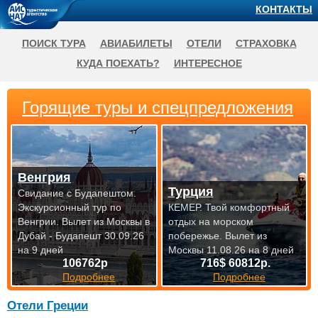
КОНТАКТЫ
ПОИСК ТУРА
АВИАБИЛЕТЫ
ОТЕЛИ
СТРАХОВКА
КУДА ПОЕХАТЬ?
ИНТЕРЕСНОЕ
Горящие туры и спецпредложения
Венгрия
Турция
Свидание с Будапештом.
Экскурсионный тур по
КЕМЕР. Твой комфортный
Венгрии.
Вылет из Москвы в
отдых на морском
Дубай - Будапешт 30.09.26
побережье.
Вылет из
на 9 дней
Москвы 11.08.26 на 8 дней
106762р
716$ 60812р.
Подробнее
Подробнее
Отели Греции