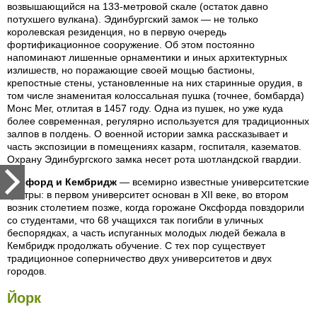
возвышающийся на 133-метровой скале (остаток давно
потухшего вулкана). Эдинбургский замок — не только
королевская резиденция, но в первую очередь
фортификационное сооружение. Об этом постоянно
напоминают лишенные орнаментики и иных архитектурных
излишеств, но поражающие своей мощью бастионы,
крепостные стены, установленные на них старинные орудия, в
том числе знаменитая колоссальная пушка (точнее, бомбарда)
Монс Мег, отлитая в 1457 году. Одна из пушек, но уже куда
более современная, регулярно используется для традиционных
залпов в полдень. О военной истории замка рассказывает и
часть экспозиции в помещениях казарм, госпиталя, казематов.
Охрану Эдинбургского замка несет рота шотландской гвардии.
Оксфорд и Кембридж
— всемирно известные университетские
центры: в первом университет основан в XII веке, во втором
возник столетием позже, когда горожане Оксфорда повздорили
со студентами, что 68 учащихся так погибли в уличных
беспорядках, а часть испуганных молодых людей бежала в
Кембридж продолжать обучение. С тех пор существует
традиционное соперничество двух университетов и двух
городов.
Йорк