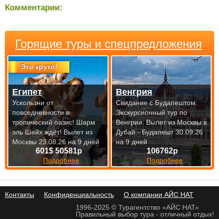
Комментарии:
Горящие туры и спецпредложения
Это круто!
Египет
Венгрия
Ускользни от
Свидание с Будапештом.
повседневности в
Экскурсионный тур по
тропический оазис! Шарм
Венгрии.
Вылет из Москвы в
эль Шейх ждёт!
Вылет из
Дубай - Будапешт 30.09.26
Москвы 23.08.26 на 9 дней
на 9 дней
601$ 50581р
106762р
Подробнее
Подробнее
Контакты
Конфиденциальность
О компании АЙС НАТ
1996-2025 © Турагентство «АЙС НАТ»
Правильный выбор тура - отличный отдых!