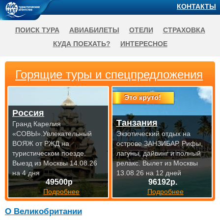
КОНТАКТЫ
ПОИСК ТУРА
АВИАБИЛЕТЫ
ОТЕЛИ
СТРАХОВКА
КУДА ПОЕХАТЬ?
ИНТЕРЕСНОЕ
Горящие туры и спецпредложения
Это круто!
Россия
Танзания
Гранд Карелия
«СОВЫ».Увлекательный
Экзотический отдых на
ВОЯЖ от РЖД на
острове ЗАНЗИБАР. Рифы,
туристическом поезде.
лагуны, дайвинг и полный
Выезд из Москвы 14.08.26
релакс.
Вылет из Москвы
на 4 дня
13.08.26 на 12 дней
49500р
96192р.
Подробнее
Подробнее
О Великобритании