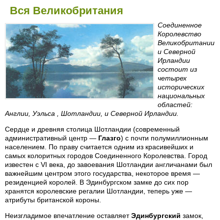
Вся Великобритания
Соединенное
Королевство
Великобритании
и Северной
Ирландии
состоит из
четырех
исторических
национальных
областей:
Англии, Уэльса , Шотландии, и Северной Ирландии.
Сердце и древняя столица Шотландии (современный
административный центр —
Глазго
) с почти полумиллионным
населением. По праву считается одним из красивейших и
самых колоритных городов Соединенного Королевства. Город
известен с VI века, до завоевания Шотландии англичанами был
важнейшим центром этого государства, некоторое время —
резиденцией королей. В Эдинбургском замке до сих пор
хранятся королевские регалии Шотландии, теперь уже —
атрибуты британской короны.
Неизгладимое впечатление оставляет
Эдинбургский
замок,