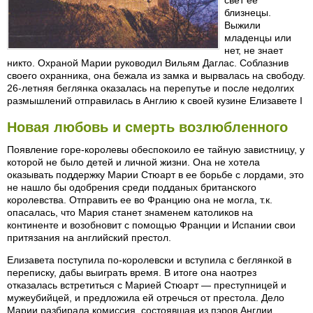
свет ее
близнецы.
Выжили
младенцы или
нет, не знает
никто. Охраной Марии руководил Вильям Даглас. Соблазнив
своего охранника, она бежала из замка и вырвалась на свободу.
26-летняя беглянка оказалась на перепутье и после недолгих
размышлений отправилась в Англию к своей кузине Елизавете I
Новая любовь и смерть возлюбленного
Появление горе-королевы обеспокоило ее тайную завистницу, у
которой не было детей и личной жизни. Она не хотела
оказывать поддержку Марии Стюарт в ее борьбе с лордами, это
не нашло бы одобрения среди подданых британского
королевства. Отправить ее во Францию она не могла, т.к.
опасалась, что Мария станет знаменем католиков на
континенте и возобновит с помощью Франции и Испании свои
притязания на английский престол.
Елизавета поступила по-королевски и вступила с беглянкой в
переписку, дабы выиграть время. В итоге она наотрез
отказалась встретиться с Марией Стюарт — преступницей и
мужеубийцей, и предложила ей отречься от престола. Дело
Марии разбирала комиссия, состоявшая из пэров Англии.