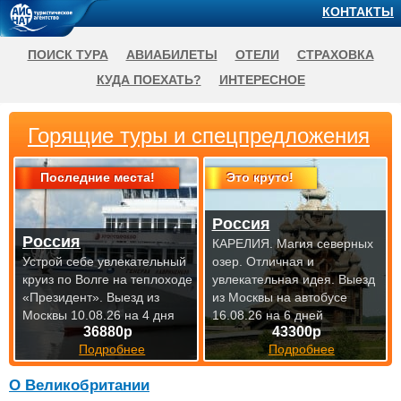
КОНТАКТЫ
ПОИСК ТУРА
АВИАБИЛЕТЫ
ОТЕЛИ
СТРАХОВКА
КУДА ПОЕХАТЬ?
ИНТЕРЕСНОЕ
Горящие туры и спецпредложения
Последние места!
Это круто!
Россия
Россия
КАРЕЛИЯ. Магия северных
Устрой себе увлекательный
озер. Отличная и
круиз по Волге на теплоходе
увлекательная идея.
Выезд
«Президент».
Выезд из
из Москвы на автобусе
Москвы 10.08.26 на 4 дня
16.08.26 на 6 дней
36880р
43300р
Подробнее
Подробнее
О Великобритании