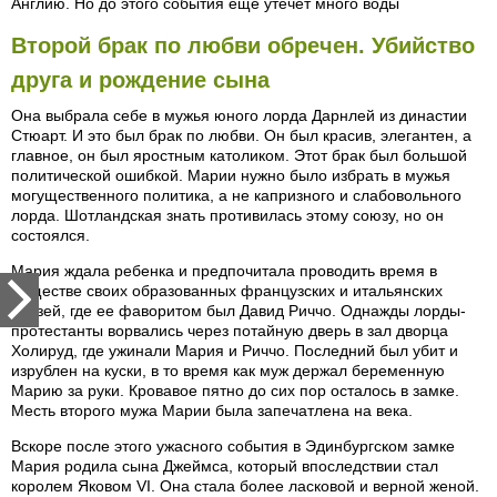
Англию. Но до этого события еще утечет много воды
Второй брак по любви обречен. Убийство
друга и рождение сына
Она выбрала себе в мужья юного лорда Дарнлей из династии
Стюарт. И это был брак по любви. Он был красив, элегантен, а
главное, он был яростным католиком. Этот брак был большой
политической ошибкой. Марии нужно было избрать в мужья
могущественного политика, а не капризного и слабовольного
лорда. Шотландская знать противилась этому союзу, но он
состоялся.
Мария ждала ребенка и предпочитала проводить время в
обществе своих образованных французских и итальянских
друзей, где ее фаворитом был Давид Риччо. Однажды лорды-
протестанты ворвались через потайную дверь в зал дворца
Холируд, где ужинали Мария и Риччо. Последний был убит и
изрублен на куски, в то время как муж держал беременную
Марию за руки. Кровавое пятно до сих пор осталось в замке.
Месть второго мужа Марии была запечатлена на века.
Вскоре после этого ужасного события в Эдинбургском замке
Мария родила сына Джеймса, который впоследствии стал
королем Яковом VI. Она стала более ласковой и верной женой.