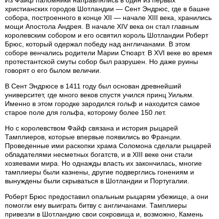
Из Файф паломники направлялись в один из первых
христианских городов Шотландии — Сент Эндрюс, где в башне
собора, построенного в конце XII — начале XIII века, хранились
мощи Апостола Андрея. В начале XIV века он стал главным
королевским собором и его освятил король Шотландии Роберт
Брюс, который одержал победу над англичанами. В этом
соборе венчались родители Марии Стюарт. В XVI веке во время
протестантской смуты собор был разрушен. Но даже руины
говорят о его былом величии.
В Сент Эндрюсе в 1411 году был основан древнейший
университет, где много веков спустя учился принц Уильям.
Именно в этом городке зародился гольф и находится самое
старое поле для гольфа, которому более 150 лет.
Но с королевством Файф связана и история рыцарей
Тамплиеров, которые впервые появились во Франции.
Проведенные ими раскопки храма Соломона сделали рыцарей
обладателями несметных богатств, и в XIII веке они стали
хозяевами мира. Но однажды власть их закончилась, многие
тамплиеры были казнены, другие подверглись гонениям и
вынуждены были скрываться в Шотландии и Португалии.
Роберт Брюс предоставил опальным рыцарям убежище, а они
помогли ему выиграть битву с англичанами. Тамплиеры
привезли в Шотландию свои сокровища и, возможно, Камень