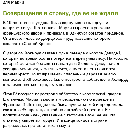
для Марии
Возвращение в страну, где ее не ждали
В 19 лет она вынуждена была вернуться в холодную и
неприветливую Шотландию. Мария выросла в роскоши
французского двора и привезла в Эдинбург богатое приданое.
Она поселилась во дворце Холируд, название которого
означает «Святой Крест».
С дворцом Холируд связана одна легенда о короле Дэвиде I,
который во время охоты потерялся в дремучем лесу. На короля,
который остался без свиты напал дикий олень. Дэвид начал
усердно молиться, и олень исчез, а вместо него появился
черный крест. По возвращении спасенный даровал землю
монахам. В XII веке здесь было построено аббатство, и Холируд
стал именоваться городом монахов.
Яков IV позднее перестроил аббатство в королевский дворец.
Его внучка, Мария, заняла эту резиденцию по приезде из
Франции. В Шотландии она была чужестранкой и продолжала
считать себя претенденткой на английский престол. Ее
политические идеи, связанные с католицизмом, не нашли
отклика у свирепых горцев. И в конце концов в стране
разразилась протестантская смута.