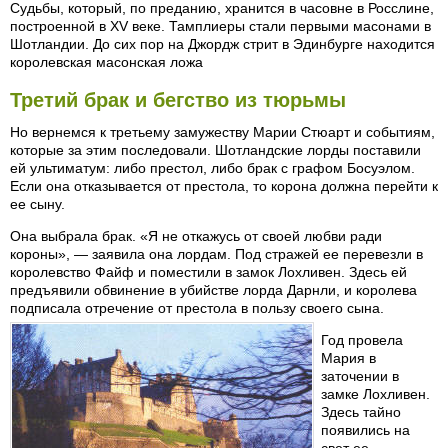
Судьбы, который, по преданию, хранится в часовне в Росслине,
построенной в XV веке. Тамплиеры стали первыми масонами в
Шотландии. До сих пор на Джордж стрит в Эдинбурге находится
королевская масонская ложа
Третий брак и бегство из тюрьмы
Но вернемся к третьему замужеству Марии Стюарт и событиям,
которые за этим последовали. Шотландские лорды поставили
ей ультиматум: либо престол, либо брак с графом Босуэлом.
Если она отказывается от престола, то корона должна перейти к
ее сыну.
Она выбрала брак. «Я не откажусь от своей любви ради
короны», — заявила она лордам. Под стражей ее перевезли в
королевство Файф и поместили в замок Лохливен. Здесь ей
предъявили обвинение в убийстве лорда Дарнли, и королева
подписала отречение от престола в пользу своего сына.
Год провела
Мария в
заточении в
замке Лохливен.
Здесь тайно
появились на