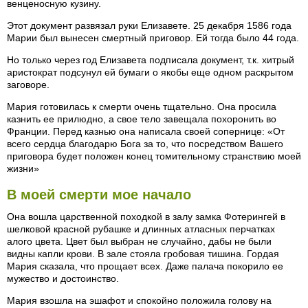
венценосную кузину.
Этот документ развязал руки Елизавете. 25 декабря 1586 года
Марии был вынесен смертный приговор. Ей тогда было 44 года.
Но только через год Елизавета подписала документ, т.к. хитрый
аристократ подсунул ей бумаги о якобы еще одном раскрытом
заговоре.
Мария готовилась к смерти очень тщательно. Она просила
казнить ее прилюдно, а свое тело завещала похоронить во
Франции. Перед казнью она написала своей сопернице: «От
всего сердца благодарю Бога за то, что посредством Вашего
приговора будет положен конец томительному странствию моей
жизни»
В моей смерти мое начало
Она вошла царственной походкой в залу замка Фотерингей в
шелковой красной рубашке и длинных атласных перчатках
алого цвета. Цвет был выбран не случайно, дабы не были
видны капли крови. В зале стояла гробовая тишина. Гордая
Мария сказала, что прощает всех. Даже палача покорило ее
мужество и достоинство.
Мария взошла на эшафот и спокойно положила голову на