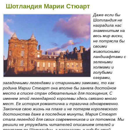
Шотландия Марии Стюарт
Даже если бы
Шотландия не
наградила нас
знаменитым на
весь мир виски,
не потрясла бы
своими
живописными
ландшафтами с
зелеными
холмами и
голубыми
озерами,
загадочными легендами и старинными замками, то как
родина Марии Стюарт она вполне бы заняла достойное
место в списке стран обязательных для посещения, С
именем этой легендарной королевы здесь связано много
мест. Ее история романтична и трагична одновременно.
Закончив свою жизнь на плахе и не потеряв королевского
достоинства даже в последние минуты, Мария Стюарт
стала легендой для своих современников и их потомков. Мы
решили не утруждать читателей описанием отелей и
программ по Шотландии, а рассказать о судьбе этой