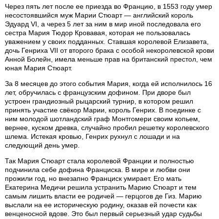
Через пять лет после ее приезда во Францию, в 1553 году умер
несостоявшийся муж Марии Стюарт — английский король
Эдуард VI, а через 5 лет за ним в мир иной последовала его
сестра Мария Тюдор Кровавая, которая не пользовалась
уважением у своих подданных. Ставшая королевой Елизавета,
дочь Генриха VII от второго брака с особой некоролевской крови
Анной Болейн, имела меньше прав на британский престол, чем
юная Мария Стюарт.
За 8 месяцев до этого события Мария, когда ей исполнилось 16
лет, обручилась с французским дофином. При дворе был
устроен грандиозный рыцарский турнир, в котором решил
принять участие свёкор Марии, король Генрих. В поединке с
ним молодой шотландский граф Монтгомери своим копьем,
вернее, куском древка, случайно пробил решетку королевского
шлема. Истекая кровью, Генрих рухнул с лошади и на
следующий день умер.
Так Мария Стюарт стала королевой Франции и полностью
подчинила себе дофина Франциска. В мире и любви они
прожили год, но внезапно Франциск умирает. Его мать
Екатерина Медичи решила устранить Марию Стюарт и тем
самым лишить власти ее родичей — герцогов де Гиз. Марию
выслали на ее историческую родину, оказав ей почести как
венценосной вдове. Это был первый серьезный удар судьбы