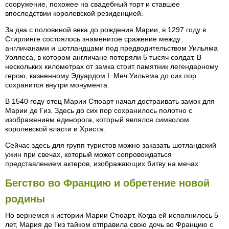
сооружение, похожее на свадебный торт и ставшее
впоследствии королевской резиденцией.
За два с половиной века до рождения Марии, в 1297 году в
Стирлинге состоялось знаменитое сражение между
англичанами и шотландцами под предводительством Уильяма
Уоллеса, в котором англичане потеряли 5 тысяч солдат. В
нескольких километрах от замка стоит памятник легендарному
герою, казненному Эдуардом I. Меч Уильяма до сих пор
сохранится внутри монумента.
В 1540 году отец Марии Стюарт начал достраивать замок для
Марии де Гиз. Здесь до сих пор сохранилось полотно с
изображением единорога, который являлся символом
королевской власти и Христа.
Сейчас здесь для групп туристов можно заказать шотландский
ужин при свечах, который может сопровождаться
представлением актеров, изображающих битву на мечах
Бегство во Францию и обретение новой
родины
Но вернемся к истории Марии Стюарт. Когда ей исполнилось 5
лет, Мария де Гиз тайком отправила свою дочь во Францию с