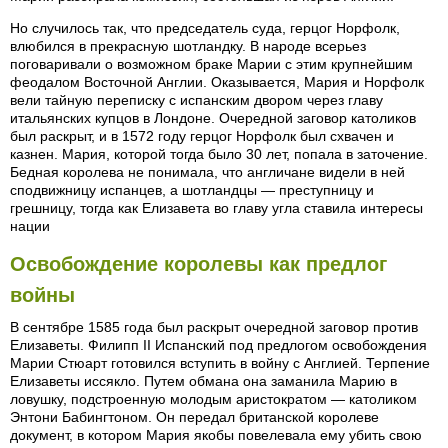
Но случилось так, что председатель суда, герцог Норфолк,
влюбился в прекрасную шотландку. В народе всерьез
поговаривали о возможном браке Марии с этим крупнейшим
феодалом Восточной Англии. Оказывается, Мария и Норфолк
вели тайную переписку с испанским двором через главу
итальянских купцов в Лондоне. Очередной заговор католиков
был раскрыт, и в 1572 году герцог Норфолк был схвачен и
казнен. Мария, которой тогда было 30 лет, попала в заточение.
Бедная королева не понимала, что англичане видели в ней
сподвижницу испанцев, а шотландцы — преступницу и
грешницу, тогда как Елизавета во главу угла ставила интересы
нации
Освобождение королевы как предлог
войны
В сентябре 1585 года был раскрыт очередной заговор против
Елизаветы. Филипп II Испанский под предлогом освобождения
Марии Стюарт готовился вступить в войну с Англией. Терпение
Елизаветы иссякло. Путем обмана она заманила Марию в
ловушку, подстроенную молодым аристократом — католиком
Энтони Бабингтоном. Он передал британской королеве
документ, в котором Мария якобы повелевала ему убить свою