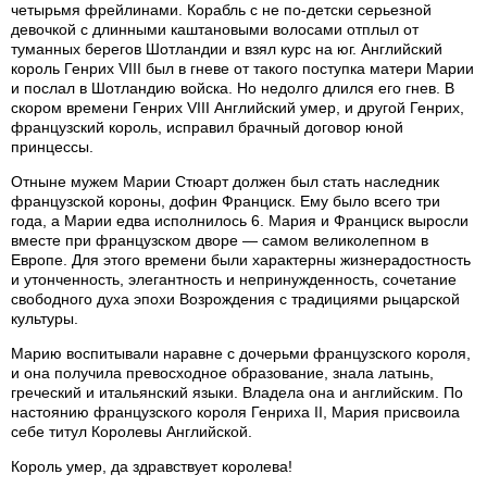
четырьмя фрейлинами. Корабль с не по-детски серьезной
девочкой с длинными каштановыми волосами отплыл от
туманных берегов Шотландии и взял курс на юг. Английский
король Генрих VIII был в гневе от такого поступка матери Марии
и послал в Шотландию войска. Но недолго длился его гнев. В
скором времени Генрих VIII Английский умер, и другой Генрих,
французский король, исправил брачный договор юной
принцессы.
Отныне мужем Марии Стюарт должен был стать наследник
французской короны, дофин Франциск. Ему было всего три
года, а Марии едва исполнилось 6. Мария и Франциск выросли
вместе при французском дворе — самом великолепном в
Европе. Для этого времени были характерны жизнерадостность
и утонченность, элегантность и непринужденность, сочетание
свободного духа эпохи Возрождения с традициями рыцарской
культуры.
Марию воспитывали наравне с дочерьми французского короля,
и она получила превосходное образование, знала латынь,
греческий и итальянский языки. Владела она и английским. По
настоянию французского короля Генриха II, Мария присвоила
себе титул Королевы Английской.
Король умер, да здравствует королева!