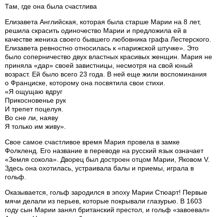
Там, где она была счастлива
Елизавета Английская, которая была старше Марии на 8 лет,
решила скрасить одиночество Марии и предложила ей в
качестве жениха своего бывшего любовника графа Лестерского.
Елизавета ревностно относилась к «парижской штучке». Это
было соперничество двух властных красивых женщин. Мария не
приняла «дар» своей завистницы, несмотря на свой юный
возраст. Ей было всего 23 года. В ней еще жили воспоминания
о Франциске, которому она посвятила свои стихи.
«Я ощущаю вдруг
Прикосновенье рук
И трепет поцелуя.
Во сне ли, наяву
Я только им живу».
Свое самое счастливое время Мария провела в замке
Фолкленд. Его название в переводе на русский язык означает
«Земля сокола». Дворец был достроен отцом Марии, Яковом V.
Здесь она охотилась, устраивала балы и приемы, играла в
гольф.
Оказывается, гольф зародился в эпоху Марии Стюарт! Первые
мячи делали из перьев, которые покрывали глазурью. В 1603
году сын Марии занял британский престол, и гольф «завоевал»