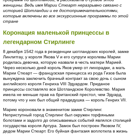
женщины. Ведь имя Марии Стюарт неразрывно связано с
историей Шотландии и ее достопримечательностями,
которые включены во все экскурсионные программы по этой
стране
Коронация маленькой принцессы в
легендарном Стирлинге
8 декабря 1542 года в резиденции шотландских королей, замке
Линлитгау, у короля Якова V и его супруги королевы Марии
родилась девочка, которую назвали в честь матери Марией.
Через несколько дней король Яков умер от лихорадки, а мать
Марии Стюарт — французская принцесса из рода Гизов была
вынуждена заключить брачный контракт за свою дочь с сыном
английского короля Генриха VIII Эдуардом. Приданое
принцессы составляло все Шотландское Королевство. Мария
имела не меньше прав на британский престол, чем Эдуард,
потому что у них был общий прадедушка — король Генрих VII.
Марию короновали в знаменитом замке Стирлинг.
Неприступный город Стирлинг был окружен торфяными
болотами и задолго до описываемых событий являлся столицей
государства короля Артура. Замок был построен Яковом IV,
дедом Марии Стюарт. Его буйная фантазия воплотила в жизнь