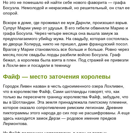
Но это не помешало ей найти себе нового фаворита — графа
Босуэла. Немолодой и некрасивый, но решительный, он стал ее
опорой.
Вскоре в доме, где проживал ее муж Дарнли, произошел взрыв.
Супруг Марии умер от удушья. В его гибели обвиняли Марию и
графа Босуэла. Через четыре месяца она вышла замуж за
предполагаемого убийцу мужа. На свадьбу, которая состоялась
во дворце Холируд, никто не пришел, даже французский посол.
Врагов у Марии становилось все больше и больше. Ровно через
месяц после свадьбы лорды разбили войско Босуэла. Граф
бежал, а королева была взята в плен. Под стражей ее привезли
в Лохли-вен и посадили в темницу
Файф — место заточения королевы
Городок Ливен назван в честь одноименного озера Лохливен,
что в королевстве Файф, Сами шотландцы говорят, что, как
только вы пересечете границу королевства Файф, забудьте, что
вы в Шотландии. Эта земля принадлежала пиктскому племени,
которое оказало сопротивление римским легионам. Древние
пиктограммы этого народа до сих пор не расшифрованы. А еще
здесь находится замок Дерзи — родовое имение предков
Лермонтова.