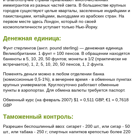
иммигрантов из разных частей света. В большинстве крупных
городов существуют целые кварталы, заселенные индийцами и
пакистанцами, китайцами, выходцами из арабских стран. На
первом месте здесь Лондон, который по своей
космополитичности уступает только Нью-Йорку.
Денежная единица:
Фунт стерлингов (англ. pound sterling) — денежная единица
Великобритании. 1 фунт = 100 пенсов. В обращении находятся
банкноты в 5, 10, 20, 50 фунтов; монеты в 1/2 (практически не
встречается), 1, 2, 5, 10, 20, 50 пенсов, 1, 2 фунта.
Поменять деньги можно в любом отделении банка
(комиссионные 0,5-1%), в вечернее время - в обменных пунктах
крупных универмагов. Круглосуточно работают обменные
пункты в аэропортах. Для обмена валюты требуется паспорт.
Обменный курс (на февраль 2007) $1 = 0,511 GBP, €1 = 0,7618
GBP
Таможенный контроль:
Разрешен беспошлинный ввоз: сигарет - 200 шт., или сигар - 50
шт., или табака - 250 г; спиртных напитков крепостью более 220