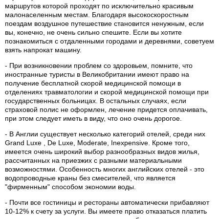
маршрутов которой проходят по исключительно красивым
малонаселенным местам. Благодаря высокоскоростным
поездам воздушное путешествие становится ненужным, если
вы, конечно, не очень сильно спешите. Если вы хотите
познакомиться с отдаленными городами и деревнями, советуем
взять напрокат машину.
- При возникновении проблем со здоровьем, помните, что
иностранные туристы в Великобритании имеют право на
получение бесплатной скорой медицинской помощи в
отделениях травматологии и скорой медицинской помощи при
государственных больницах. В остальных случаях, если
страховой полис не оформлен, лечение придется оплачивать,
при этом следует иметь в виду, что оно очень дорогое.
- В Англии существует несколько категорий отелей, среди них
Grand Luxe , De Luxe, Moderate, Inexpensive. Кроме того,
имеется очень широкий выбор разнообразных видов жилья,
рассчитанных на приезжих с разными материальными
возможностями. Особенность многих английских отелей - это
водопроводные краны без смесителей, что является
"фирменным" способом экономии воды.
- Почти все гостиницы и рестораны автоматически прибавляют
10-12% к счету за услуги. Вы имеете право отказаться платить