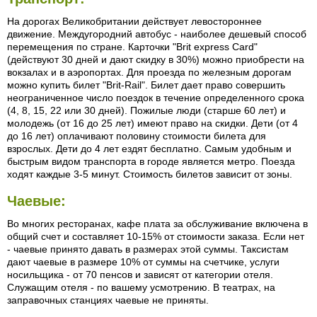
На дорогах Великобритании действует левостороннее
движение. Междугородний автобус - наиболее дешевый способ
перемещения по стране. Карточки "Brit express Card"
(действуют 30 дней и дают скидку в 30%) можно приобрести на
вокзалах и в аэропортах. Для проезда по железным дорогам
можно купить билет "Brit-Rail". Билет дает право совершить
неограниченное число поездок в течение определенного срока
(4, 8, 15, 22 или 30 дней). Пожилые люди (старше 60 лет) и
молодежь (от 16 до 25 лет) имеют право на скидки. Дети (от 4
до 16 лет) оплачивают половину стоимости билета для
взрослых. Дети до 4 лет ездят бесплатно. Самым удобным и
быстрым видом транспорта в городе является метро. Поезда
ходят каждые 3-5 минут. Стоимость билетов зависит от зоны.
Чаевые:
Во многих ресторанах, кафе плата за обслуживание включена в
общий счет и составляет 10-15% от стоимости заказа. Если нет
- чаевые принято давать в размерах этой суммы. Таксистам
дают чаевые в размере 10% от суммы на счетчике, услуги
носильщика - от 70 пенсов и зависят от категории отеля.
Служащим отеля - по вашему усмотрению. В театрах, на
заправочных станциях чаевые не приняты.