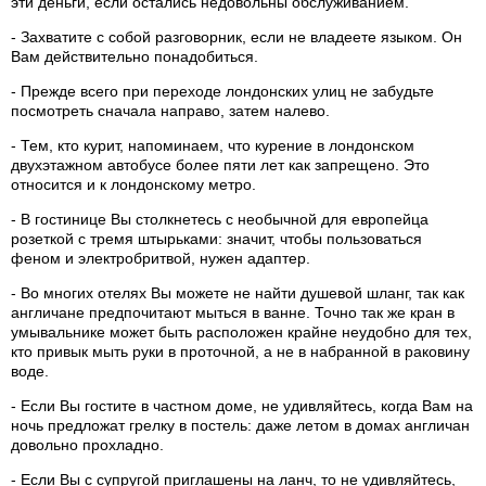
эти деньги, если остались недовольны обслуживанием.
- Захватите с собой разговорник, если не владеете языком. Он
Вам действительно понадобиться.
- Прежде всего при переходе лондонских улиц не забудьте
посмотреть сначала направо, затем налево.
- Тем, кто курит, напоминаем, что курение в лондонском
двухэтажном автобусе более пяти лет как запрещено. Это
относится и к лондонскому метро.
- В гостинице Вы столкнетесь с необычной для европейца
розеткой с тремя штырьками: значит, чтобы пользоваться
феном и электробритвой, нужен адаптер.
- Во многих отелях Вы можете не найти душевой шланг, так как
англичане предпочитают мыться в ванне. Точно так же кран в
умывальнике может быть расположен крайне неудобно для тех,
кто привык мыть руки в проточной, а не в набранной в раковину
воде.
- Если Вы гостите в частном доме, не удивляйтесь, когда Вам на
ночь предложат грелку в постель: даже летом в домах англичан
довольно прохладно.
- Если Вы с супругой приглашены на ланч, то не удивляйтесь,