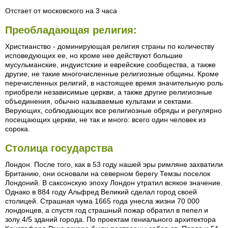
Отстает от московского на 3 часа
Преобладающая религия:
Христианство - доминирующая религия страны по количеству
исповедующих ее, но кроме нее действуют большие
мусульманские, индуистские и еврейские сообщества, а также
другие, не такие многочисленные религиозные общины. Кроме
перечисленных религий, в настоящее время значительную роль
приобрели независимые церкви, а также другие религиозные
объединения, обычно называемые культами и сектами.
Верующих, соблюдающих все религиозные обряды и регулярно
посещающих церкви, не так и много: всего один человек из
сорока.
Столица государства
Лондон. После того, как в 53 году нашей эры римляне захватили
Британию, они основали на северном берегу Темзы поселок
Лондоний. В саксонскую эпоху Лондон утратил всякое значение.
Однако в 884 году Альфред Великий сделал город своей
столицей. Страшная чума 1665 года унесла жизни 70 000
лондонцев, а спустя год страшный пожар обратил в пепел и
золу 4/5 зданий города. По проектам гениального архитектора