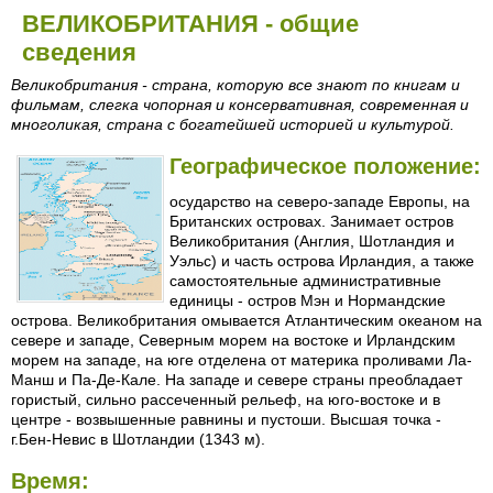
ВЕЛИКОБРИТАНИЯ - общие
сведения
Великобритания - страна, которую все знают по книгам и
фильмам, слегка чопорная и консервативная, современная и
многоликая, страна с богатейшей историей и культурой.
Географическое положение:
осударство на северо-западе Европы, на
Британских островах. Занимает остров
Великобритания (Англия, Шотландия и
Уэльс) и часть острова Ирландия, а также
самостоятельные административные
единицы - остров Мэн и Нормандские
острова. Великобритания омывается Атлантическим океаном на
севере и западе, Северным морем на востоке и Ирландским
морем на западе, на юге отделена от материка проливами Ла-
Манш и Па-Де-Кале. На западе и севере страны преобладает
гористый, сильно рассеченный рельеф, на юго-востоке и в
центре - возвышенные равнины и пустоши. Высшая точка -
г.Бен-Невис в Шотландии (1343 м).
Время: