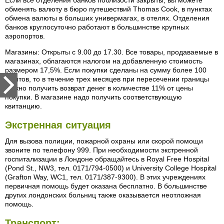
Если все отделения банков поблизости закрыты, вы можете
обменять валюту в бюро путешествий Thomas Cook, в пунктах
обмена валюты в больших универмагах, в отелях. Отделения
банков круглосуточно работают в большинстве крупных
аэропортов.
Магазины: Открыты с 9.00 до 17.30. Все товары, продаваемые в
магазинах, облагаются налогом на добавленную стоимость
размером 17,5%. Если покупки сделаны на сумму более 100
фунтов, то в течение трех месяцев при пересечении границы
можно получить возврат денег в количестве 11% от цены
покупки. В магазине надо получить соответствующую
квитанцию.
Экстренная ситуация
Для вызова полиции, пожарной охраны или скорой помощи
звоните по телефону 999. При необходимости экстренной
госпитализации в Лондоне обращайтесь в Royal Free Hospital
(Pond St., NW3, тел. 0171/794-0500) и University College Hospital
(Grafton Way, WC1, тел. 0171/387-9300). В этих учреждениях
первичная помощь будет оказана бесплатно. В большинстве
других лондонских больниц также оказывается неотложная
помощь.
Транспорт: