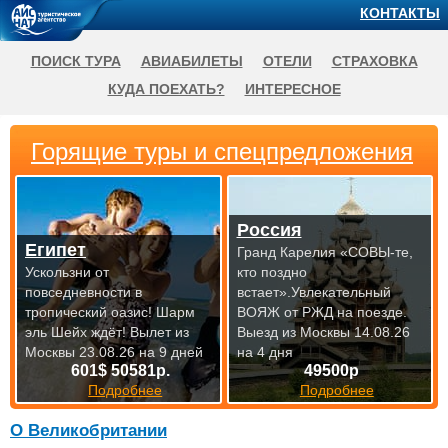
КОНТАКТЫ
ПОИСК ТУРА
АВИАБИЛЕТЫ
ОТЕЛИ
СТРАХОВКА
КУДА ПОЕХАТЬ?
ИНТЕРЕСНОЕ
Горящие туры и спецпредложения
Россия
Египет
Гранд Карелия «СОВЫ-те,
Ускользни от
кто поздно
повседневности в
встает».Увлекательный
тропический оазис! Шарм
ВОЯЖ от РЖД на
поезде.
эль Шейх ждёт!
Вылет из
Выезд из Москвы 14.08.26
Москвы 23.08.26 на 9 дней
на 4 дня
601$ 50581р.
49500р
Подробнее
Подробнее
О Великобритании