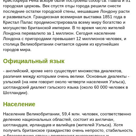
Кристофера Рена вскоре были построены собор св. Павла и 51
городская церковь. Век спустя отцы города решили снести
последние остатки городской стены, мешавшие Лондону расти
и развиваться. Грандиозная всемирная выставка 1851 года в
Кристал Палас продемонстрировала всему миру богатство и
могущество Британской империи. В то время число жителей
Лондона перевалило за 1 миллион. Сегодня население
Лондона с пригородами превышает 12 миллионов человек, и
столица Великобритании считается одним из крупнейших
городов мира.
Официальный язык
- английский, кроме него существует множества диалектов,
различия между которыми очень велики. Основные диалекты -
уэльский (на нем говорит около четверти населения Уэльса),
шотландский диалект гэльского языка (около 60 000 человек в
Шотландии).
Население
Население Великобритании, 59,4 млн. человек, соответственно
делению национальных областей, состоит из англичан,
шотландцев, ирландцев и валийцев (жителей Уэльса). Хотя
получить британское гражданство очень непросто, стабильность
и благополучие страны привлекают многочисленных