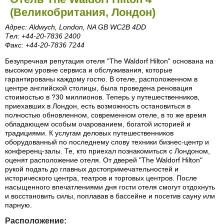
(Великобритания, Лондон)
Адрес: Aldwych, London, NA GB WC2B 4DD
Тел: +44-20-7836 2400
Факс: +44-20-7836 7244
Безупречная репутация отеля "The Waldorf Hilton" основана на
высоком уровне сервиса и обслуживания, которые
гарантированы каждому гостю. В отеле, расположенном в
центре английской столицы, была проведена реновация
стоимостью в ?30 миллионов. Теперь у путешественников,
приехавших в Лондон, есть возможность остановиться в
полностью обновленном, современном отеле, в то же время
обладающем особым очарованием, богатой историей и
традициями. К услугам деловых путешественников
оборудованный по последнему слову техники бизнес-центр и
конференц-залы. Те, кто приехал познакомиться с Лондоном,
оценят расположение отеля. От дверей "The Waldorf Hilton"
рукой подать до главных достопримечательностей и
исторического центра, театров и торговых центров. После
насыщенного впечатлениями дня гости отеля смогут отдохнуть
и восстановить силы, поплавав в бассейне и посетив сауну или
парную.
Расположение: