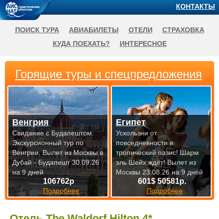
КОНТАКТЫ
ПОИСК ТУРА
АВИАБИЛЕТЫ
ОТЕЛИ
СТРАХОВКА
КУДА ПОЕХАТЬ?
ИНТЕРЕСНОЕ
Горящие туры и спецпредложения
Венгрия
Египет
Свидание с Будапештом.
Ускользни от
Экскурсионный тур по
повседневности в
Венгрии.
Вылет из Москвы в
тропический оазис! Шарм
Дубай - Будапешт 30.09.26
эль Шейх ждёт!
Вылет из
на 9 дней
Москвы 23.08.26 на 9 дней
106762р
601$ 50581р.
Подробнее
Подробнее
Отель The Waldorf Hilton 4*