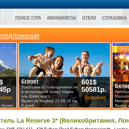
ПОИСК ТУРА
АВИАБИЛЕТЫ
ОТЕЛИ
СТРАХОВКА
предложения
Это 
$
601$
Египет
Бела
Ускользни от повседневности
45р
50581р.
в тропический оазис! Шарм
Автобу
эль Шейх ждёт!
Магнат
робнее
Подробнее
Вылет из Москвы 23.08.26 на
Минске
и более
9 дней
Выезд 
тель La Reserve 3* (Великобритания, Ло