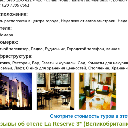
ес: SW6 1DU 422 - 428 Fulham Road Fulham Hammersmith , London
: 020 7385 8561
сположение:
ль расположен в центре города, Недалеко от автомагистрали, Неда
теле:
Номера
номерах:
тной телевизор, Радио, Будильник, Городской телефон, ванная.
фраструктура:
ковка, Ресторан, Бар, Газеты и журналы, Сад, Комнаты для некуря
 семьи, Лифт, C ейф для хранения ценностей, Отопление, Хранени
Cмотрите стоимость туров в это
зывы об отеле La Reserve 3* (Великобритани