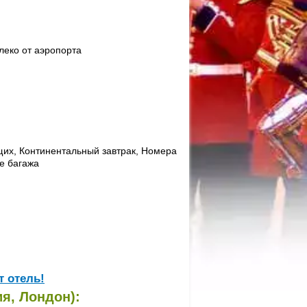
леко от аэропорта
щих, Континентальный завтрак, Номера
е багажа
т отель!
я, Лондон):