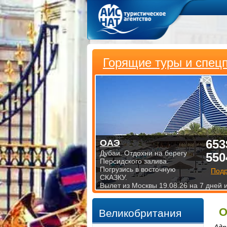
Горящие туры и спец
653
ОАЭ
Дубаи. Отдохни на берегу
550
Персидского залива.
Погрузись в восточную
Под
СКАЗКУ.
Вылет из Москвы 19.08.26 на 7 дней 
О
Великобритания