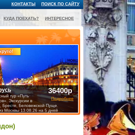
КОНТАКТЫ
ПОИСК ПО САЙТУ
КУДА ПОЕХАТЬ?
ИНТЕРЕСНОЕ
круто!
36400р
русь
сный тур «Путь
Подробнее
ов». Экскурсии в
, Бресте, Беловежской Пуще.
из Москвы 13.08.26 на 5 дней
ндон)