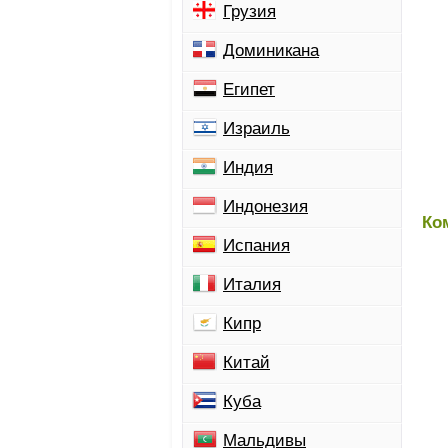
Грузия
Доминикана
Египет
Израиль
Индия
Индонезия
Ко
Испания
Италия
Кипр
Китай
Куба
Мальдивы