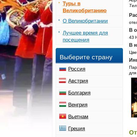
Адр
Туры в
Тел
Великобританию
Ра
О Великобритании
оте
В о
Лучшее время для
43 
посещения
В 
Цве
Выберите страну
Ин
Пар
Россия
для
Австрия
Болгария
Венгрия
Вьетнам
Греция
От