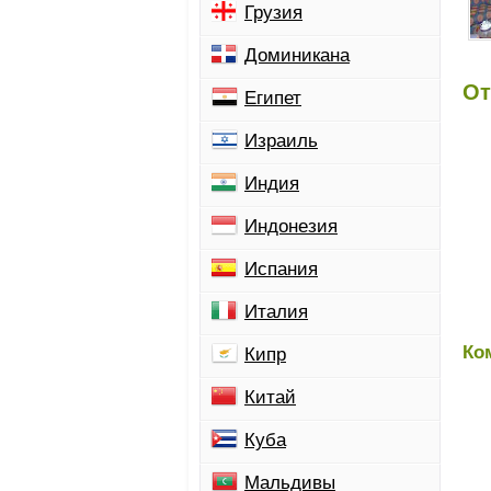
Грузия
Доминикана
От
Египет
Израиль
Индия
Индонезия
Испания
Италия
Ко
Кипр
Китай
Куба
Мальдивы