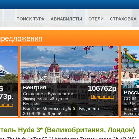
ПОИСК ТУРА
АВИАБИЛЕТЫ
ОТЕЛИ
СТРАХОВКА
предложения
$
106762р
Венгрия
Росс
Свидание с Будапештом.
73р.
Подробнее
Экскурсионный тур по
СОЧИ -
Венгрии.
на Чер
робнее
Вылет из Москвы в Дубай - Будапешт
по дос
30.09.26 на 9 дней
Вылет 
тель Hyde 3* (Великобритания, Лондон)