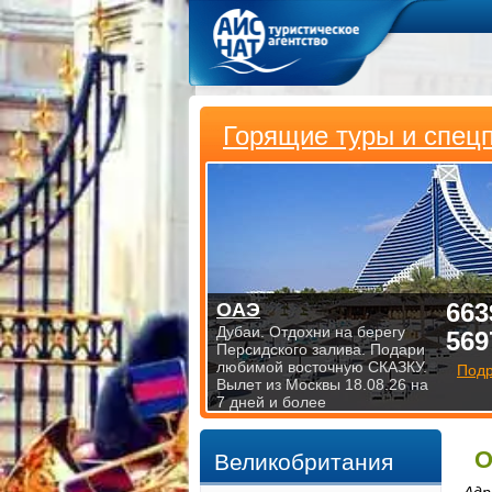
Горящие туры и спец
663
ОАЭ
Дубаи. Отдохни на берегу
569
Персидского залива. Подари
любимой восточную СКАЗКУ.
Под
Вылет из Москвы 18.08.26 на
7 дней и более
О
Великобритания