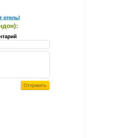
т отель!
ндон):
нтарий