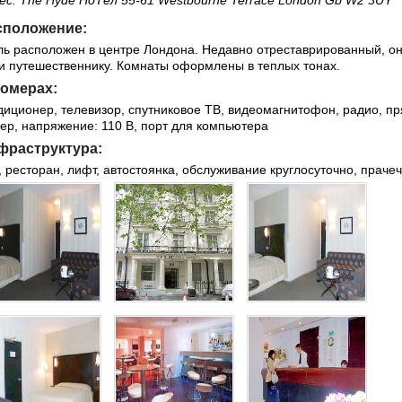
ес: The Hyde HoТел 55-61 Westbourne Terrace London Gb W2 3UY
сположение:
ль расположен в центре Лондона. Недавно отреставрированный, он
 и путешественнику. Комнаты оформлены в теплых тонах.
номерах:
диционер, телевизор, спутниковое ТВ, видеомагнитофон, радио, пр
ер, напряжение: 110 В, порт для компьютера
фраструктура:
, ресторан, лифт, автостоянка, обслуживание круглосуточно, праче