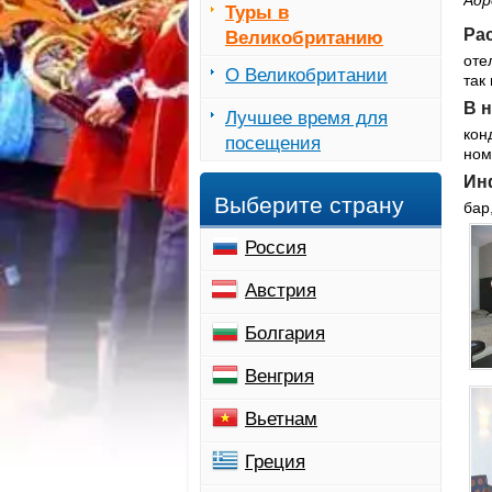
Адр
Туры в
Ра
Великобританию
оте
О Великобритании
так
В 
Лучшее время для
кон
посещения
ном
Ин
Выберите страну
бар
Россия
Австрия
Болгария
Венгрия
Вьетнам
Греция