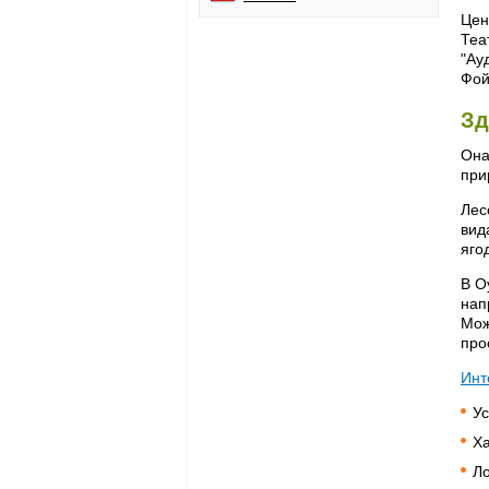
Цен
Теа
"Ау
Фой
Зд
Она
при
Лес
вид
яго
В О
нап
Мож
про
Инт
Ус
Ха
Ло