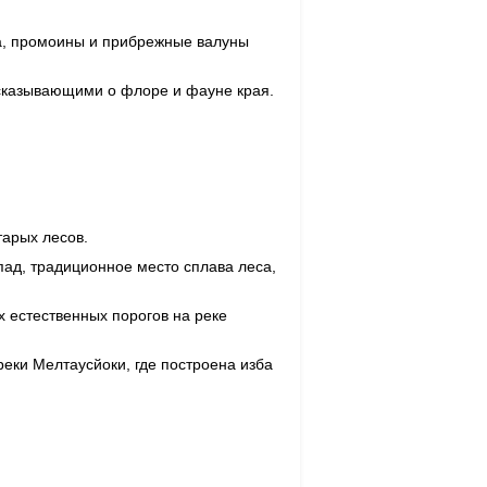
да, промоины и прибрежные валуны
сказывающими о флоре и фауне края.
тарых лесов.
ад, традиционное место сплава леса,
х естественных порогов на реке
реки Мелтаусйоки, где построена изба