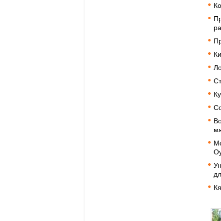
Ко
Пр
р
П
Ки
Ло
Ст
Ку
Со
Во
ма
Мо
Оу
Ун
дл
Кя