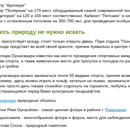
тр "Арктикум"
тр "Поляриум" на 179 мест, оборудованный самой современной тех
дитория" на 120 и 100 мест соответственно. Кабинет "Петсамо" и 
е с остекленным потолком на 350-700 чел. для проведения особы
есь природу не нужно искать
 присутствует всюду, стоит только открыть дверь. Парк отдыха "Оуна
рода предстает во всей своей красоте, причем буквально в центре 
опарк Оунасваара известен как место проведения спортивных ме
ам спорта, а также живописное место для прогулок и походов по 
д и грибов.
унасваара можно заниматься почти 50 видами спорта, причем возмо
ример, здесь можно играть в гольф, кататься на лыжах, заниматься 
но просто дать глазам спокойно отдохнуть на горизонте, любуясь 
стирающимся перед Вами культурным ландшафтом.
ересные
природные объекты:
тье Реки Оунасйоки - самая ценная флора в районе г.
Рованиеми
.
рьюлампи - многообразная флора и фауна, место для наблюдения
това Сосна - природный памятник.