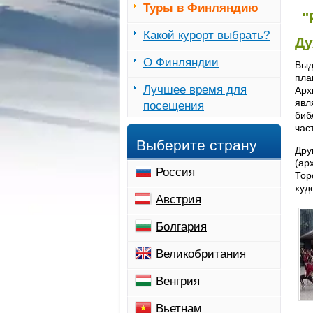
Туры в Финляндию
"
Какой курорт выбрать?
Ду
О Финляндии
Выд
пл
Лучшее время для
Арх
явл
посещения
биб
час
Выберите страну
Дру
(ар
Россия
Тор
худ
Австрия
Болгария
Великобритания
Венгрия
Вьетнам