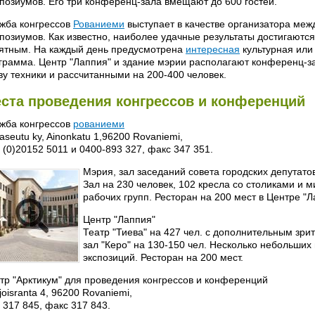
позиумов. Его три конференц-зала вмещают до 600 гостей.
жба конгрессов
Рованиеми
выступает в качестве организатора ме
позиумов. Как известно, наиболее удачные результаты достигаются
ятным. На каждый день предусмотрена
интересная
культурная или
грамма. Центр "Лаппия" и здание мэрии располагают конференц-
ву техники и рассчитанными на 200-400 человек.
ста проведения конгрессов и конференций
жба конгрессов
рованиеми
aseutu ky, Ainonkatu 1,96200 Rovaniemi,
. (0)20152 5011 и 0400-893 327, факс 347 351.
Мэрия, зал заседаний совета городских депутато
Зал на 230 человек, 102 кресла со столиками и
рабочих групп. Ресторан на 200 мест в Центре "Л
Центр "Лаппия"
Театр "Тиева" на 427 чел. с дополнительным зр
зал "Керо" на 130-150 чел. Несколько небольши
экспозиций. Ресторан на 200 мест.
тр "Арктикум" для проведения конгрессов и конференций
joisranta 4, 96200 Rovaniemi,
. 317 845, факс 317 843.