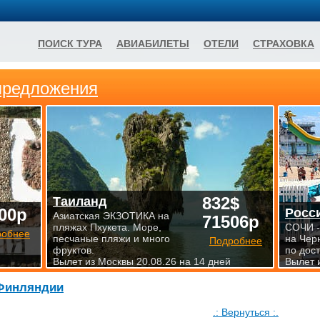
ПОИСК ТУРА
АВИАБИЛЕТЫ
ОТЕЛИ
СТРАХОВКА
предложения
832$
Таиланд
00р
Росс
Азиатская ЭКЗОТИКА на
71506р
пляжах Пхукета. Море,
СОЧИ -
робнее
песчаные пляжи и много
на Чер
Подробнее
фруктов.
по дос
Вылет из Москвы 20.08.26 на 14 дней
Вылет 
Финляндии
.: Вернуться :.