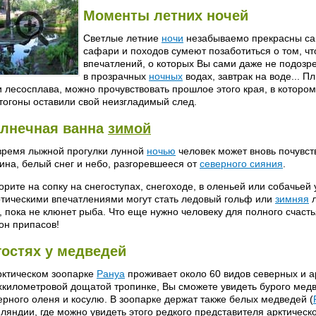
Моменты летних ночей
Светлые летние
ночи
незабываемо прекрасны сам
сафари и походов сумеют позаботиться о том, ч
впечатлений, о которых Вы сами даже не подозр
в прозрачных
ночных
водах, завтрак на воде... 
и лесосплава, можно прочувствовать прошлое этого края, в которо
тогоны оставили свой неизгладимый след.
лнечная ванна
зимой
время лыжной прогулки лунной
ночью
человек может вновь почувст
ина, белый снег и небо, разгоревшееся от
северного сияния
.
орите на сопку на снегоступах, снегоходе, в оленьей или собачье
отическими впечатлениями могут стать ледовый гольф или
зимняя
л
, пока не клюнет рыба. Что еще нужно человеку для полного счастья
он припасов!
гостях у медведей
рктическом зоопарке
Рануа
проживает около 60 видов северных и а
хкилометровой дощатой тропинке, Вы сможете увидеть бурого медве
ерного оленя и косулю. В зоопарке держат также белых медведей (
ляндии, где можно увидеть этого редкого представителя арктическ