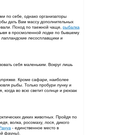
и по себе, однако организаторы
тобы дать Вам массу дополнительных
евали. Поход по таежной чаще,
рыбалка
Плывя в просмоленной лодке по бывшему
м лапландские лесосплавщики и
вовать себя маленьким. Вокруг лишь
й упряжке. Кроме сафари, наиболее
овля рыбы. Только пробури лунку и
, когда во всю светит солнце и рюкзак
рктических диких животных. Пройдя по
дя, волка, росомаху, лося, дикого
Рануа
- единственное место в
ой фауны).