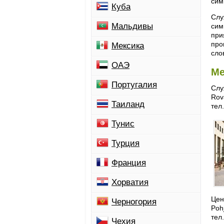
сим
Куба
Слу
Мальдивы
сим
при
про
Мексика
сло
ОАЭ
Ме
Португалия
Слу
Rov
Таиланд
тел
Тунис
Турция
Франция
Хорватия
Цен
Черногория
Poh
тел
Чехия