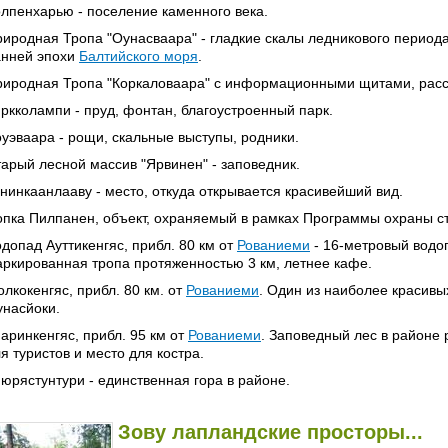
лпенхарью - поселение каменного века.
иродная Тропа "Оунасваара" - гладкие скалы ледникового перио
анней эпохи
Балтийского моря
.
риродная Тропа "Коркаловаара" с информационными щитами, рас
ркколампи - пруд, фонтан, благоустроенный парк.
уэваара - рощи, скальные выступы, родники.
арый лесной массив "Ярвинен" - заповедник.
нинкаанлааву - место, откуда открывается красивейший вид.
пка Пилпанен, объект, охраняемый в рамках Программы охраны с
допад Ауттикенгяс, прибл. 80 км от
Рованиеми
- 16-метровый водоп
ркированная тропа протяженностью 3 км, летнее кафе.
лкокенгяс, прибл. 80 км. от
Рованиеми
. Один из наиболее красивы
насйоки.
аринкенгяс, прибл. 95 км от
Рованиеми
. Заповедный лес в районе 
я туристов и место для костра.
юрястунтури - единственная гора в районе.
Зову лапландские просторы...