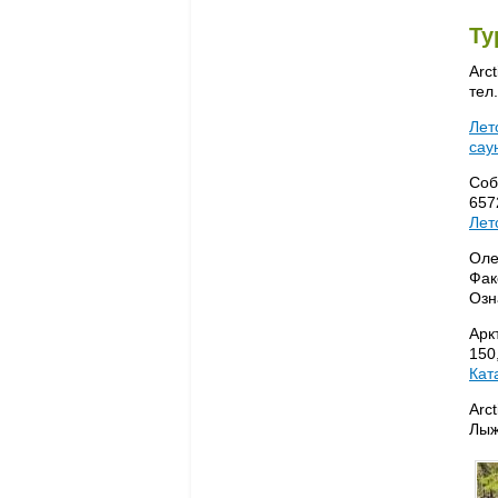
Ту
Arc
тел
Лет
сау
Соба
6572
Лет
Оле
Фак
Озн
Арк
150,
Кат
Arct
Лыж