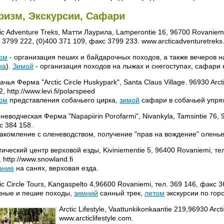
ризм, Экскурсии, Сафари
tic Adventure Treks, Матти Лаурила, Lamperontie 16, 96700 Rovaniem
. 3799 222, (0)400 371 109, факс 3799 233. www.arcticadventuretreks.f
ом
- организация пеших и байдарочных походов, а также вечеров н
на
).
Зимой
- организация походов на лыжах и снегоступах, сафари 
чья Ферма "Arctic Circle Huskypark", Santa Claus Village. 96930 Arcti
, http://www.levi.fi/polarspeed
ом
представления собачьего цирка,
зимой
сафари в собачьей упря
неводческая Ферма "Napapiirin Porofarmi", Nivankyla, Tamsintie 76, 
с 384 158.
акомление с оленеводством, получение "прав на вождение" оленье
тический центр верховой езды, Kiviniementie 5, 96400 Rovaniemi, те
 http://www.snowland.fi
ание
на санях, верховая езда.
ic Circle Tours, Kangaspelto 4,96600 Rovaniemi, тел. 369 146, факс 369
ные и пешие походы,
зимний
санный трек,
летом
экскурсии по гор
Arctic Lifestyle, Vaattunkikonkaantie 219,96930 Arct
www.arcticlifestyle.com.