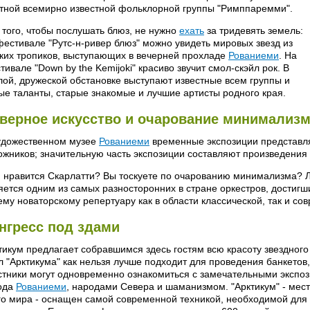
тной всемирно известной фольклорной группы "Римппаремми".
 того, чтобы послушать блюз, не нужно
ехать
за тридевять земель:
фестивале "Рутс-н-ривер блюз" можно увидеть мировых звезд из
ких тропиков, выступающих в вечерней прохладе
Рованиеми
. На
тивале "Down by the Kemijoki" красиво звучит смол-скэйл рок. В
лой, дружеской обстановке выступают известные всем группы и
ые таланты, старые знакомые и лучшие артисты родного края.
верное искусство и очарование минимализ
удожественном музее
Рованиеми
временные экспозиции представл
ожников; значительную часть экспозиции составляют произведения 
 нравится Скарлатти? Вы тоскуете по очарованию минимализма? 
яется одним из самых разносторонних в стране оркестров, достиг
ему новаторскому репертуару как в области классической, так и со
нгресс под здами
тикум предлагает собравшимся здесь гостям всю красоту звездног
л "Арктикума" как нельзя лучше подходит для проведения банкетов,
стники могут одновременно ознакомиться с замечательными экспоз
ода
Рованиеми
, народами Севера и шаманизмом. "Арктикум" - мест
го мира - оснащен самой современной техникой, необходимой для 