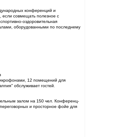
ждународных конференций и
, если совмещать полезное с
 спортивно-оздоровительная
залами, оборудованными по последнему
в
 микрофонами, 12 помещений для
аппия" обслуживает гостей.
ительным залом на 150 чел. Конференц-
х переговорных и просторное фойе для