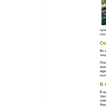
пут
пло
Со
Во 
тиш
Пок
экз
жди
пол
В 
В а
тре
сев
Фин