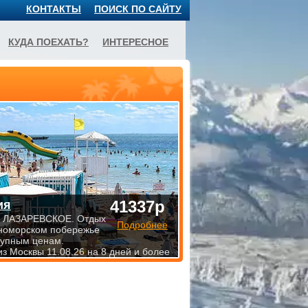
КОНТАКТЫ
ПОИСК ПО САЙТУ
КУДА ПОЕХАТЬ?
ИНТЕРЕСНОЕ
41337р
ия
 ЛАЗАРЕВСКОЕ. Отдых
Подробнее
номорском побережье
тупным ценам.
из Москвы 11.08.26 на 8 дней и более