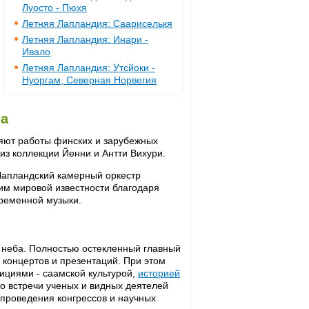
Луосто - Пюхя
Летняя Лапландия: Саариселькя
Летняя Лапландия: Инари -
Ивало
Летняя Лапландия: Утсйоки -
Нуоргам, Северная Норвегия
ма
яют работы финских и зарубежных
из коллекции Йенни и Антти Вихури.
Лапландский камерный оркестр
шим мировой известности благодаря
временной музыки.
о неба. Полностью остекленный главный
 концертов и презентаций. При этом
ициями - саамской культурой,
историей
о встречи ученых и видных деятелей
проведения конгрессов и научных