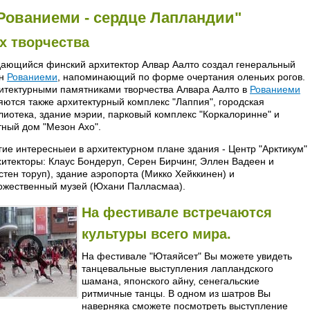
Рованиеми - сердце Лапландии"
х творчества
ающийся финский архитектор Алвар Аалто создал генеральный
ан
Рованиеми
, напоминающий по форме очертания оленьих рогов.
итектурными памятниками творчества Алвара Аалто в
Рованиеми
яются также архитектурный комплекс "Лаппия", городская
лиотека, здание мэрии, парковый комплекс "Коркалоринне" и
тный дом "Мезон Ахо".
гие интересныеи в архитектурном плане здания - Центр "Арктикум"
хитекторы: Клаус Бондеруп, Серен Бирчинг, Эллен Вадеен и
стен торуп), здание аэропорта (Микко Хейккинен) и
ожественный музей (Юхани Палласмаа).
На фестивале встречаются
культуры всего мира.
На фестивале "Ютаяйсет" Вы можете увидеть
танцевальные выступления лапландского
шамана, японского айну, сенегальские
ритмичные танцы. В одном из шатров Вы
наверняка сможете посмотреть выступление