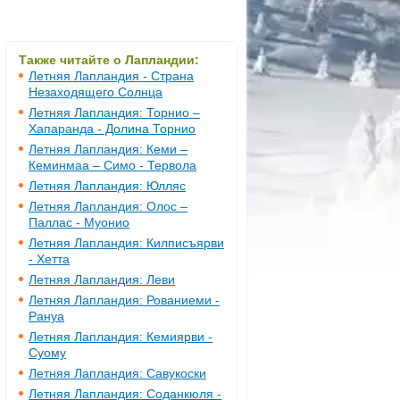
Также читайте о Лапландии:
Летняя Лапландия - Страна
Незаходящего Солнца
Летняя Лапландия: Торнио –
Хапаранда - Долина Торнио
Летняя Лапландия: Кеми –
Кеминмаа – Симо - Тервола
Летняя Лапландия: Юлляс
Летняя Лапландия: Олос –
Паллас - Муонио
Летняя Лапландия: Килписъярви
- Хетта
Летняя Лапландия: Леви
Летняя Лапландия: Рованиеми -
Рануа
Летняя Лапландия: Кемиярви -
Суому
Летняя Лапландия: Савукоски
Летняя Лапландия: Соданкюля -