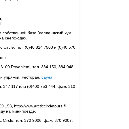
i,
i.
а собственной базе (лапландский чум,
на снегоходах.
c Circle, тел. (0)40 824 7503 и (0)40 570
жке.
96100 Rovaniemi, тел. 384 150, 384 048.
й упряжки. Ресторан,
сауна
.
л. 347 117 или (0)400 753 444, факс 310
 153, http://www.arcticcircletours.fi
оду на минипоезде.
ic Circle, тел. 370 9006, факс 370 9007,