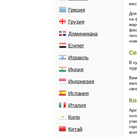
мес
Греция
Для
на 
Грузия
жар
фес
Доминикана
теп
нов
Египет
Се
Израиль
В х
худ
Индия
Вам
Индонезия
явл
сво
Испания
Ко
Италия
Арк
хол
Кипр
уча
гор
Китай
все