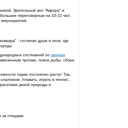
никой. Зрительный зал "Аврора" и
небольшие переговорные на 10-22 чел.
х мероприятий.
сваара" - гостиная души и тела, где
города.
ждународных состязаний по
зимним
размеченным тропам, ловли рыбы, сбора
жности парка постоянно растут. Так,
слаломом, плавать, играть в теннис...
красотами дикой природы и
 за птицами.