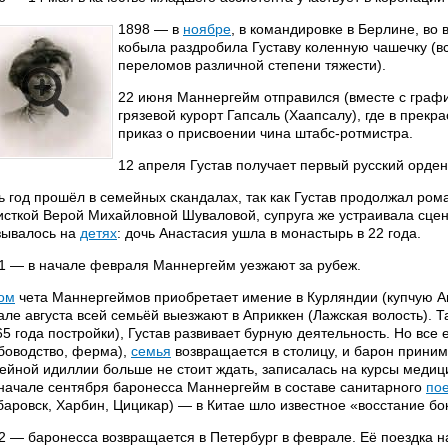
1898 — в
ноябре
, в командировке в Берлине, во
кобыла раздробила Густаву коленную чашечку (в
переломов различной степени тяжести).
22 июня Маннергейм отправился (вместе с граф
грязевой курорт Гапсаль (Хаапсалу), где в прекр
приказ о присвоении чина штабс-ротмистра.
12 апреля Густав получает первый русский орде
ь год прошёл в семейных скандалах, так как Густав продолжал ром
исткой Верой Михайловной Шуваловой, супруга же устраивала сцены
зывалось на
детях
: дочь Анастасия ушла в монастырь в 22 года.
1 — в начале февраля Маннергейм уезжают за рубеж.
ом
чета Маннергеймов приобретает имение в Курляндии (купчую Ан
але августа всей семьёй выезжают в Априккен (Лажская волость). 
65 года постройки), Густав развивает бурную деятельность. Но все
боводство, ферма),
семья
возвращается в столицу, и барон принима
ейной идиллии больше не стоит ждать, записалась на курсы медиц
 начале сентября баронесса Маннергейм в составе санитарного
по
баровск, Харбин, Цицикар) — в Китае шло известное «восстание бо
2 — баронесса возвращается в Петербург в феврале. Её поездка н