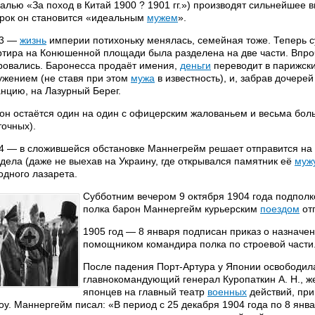
алью «За поход в Китай 1900 ? 1901 гг.») производят сильнейшее 
срок он становится «идеальным
мужем
».
03 —
жизнь
империи потихоньку менялась, семейная тоже. Теперь су
ртира на Конюшенной площади была разделена на две части. Впро
ровались. Баронесса продаёт имения,
деньги
переводит в парижски
ужением (не ставя при этом
мужа
в известность), и, забрав дочере
нцию, на Лазурный Берег.
он остаётся один на один с офицерским жалованьем и весьма бол
точных).
4 — в сложившейся обстановке Маннегрейм решает отправится на ф
 дела (даже не выехав на Украину, где открывался памятник её
муж
одного лазарета.
Субботним вечером 9 октября 1904 года подполко
полка барон Маннергейм курьерским
поездом
от
1905 год — 8 января подписан приказ о назнач
помощником командира полка по строевой части
После падения Порт-Артура у Японии освободил
главнокомандующий генерал Куропаткин А. Н., ж
японцев на главный театр
военных
действий, при
оу. Маннергейм писал: «В период с 25 декабря 1904 года по 8 янва