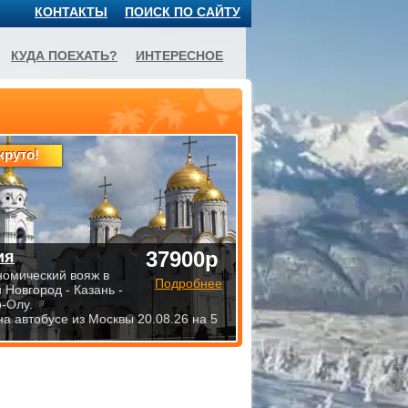
КОНТАКТЫ
ПОИСК ПО САЙТУ
КУДА ПОЕХАТЬ?
ИНТЕРЕСНОЕ
круто!
37900р
ия
номический вояж в
Подробнее
 Новгород - Казань -
-Олу.
на автобусе из Москвы 20.08.26 на 5