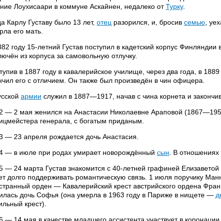
ние Лоухисаари в коммуне Аскайнен, недалеко от
Турку
.
да Карлу Густаву было 13 лет,
отец
разорился, и, бросив
семью
, уе
рла его мать.
882 году 15-летний Густав поступил в кадетский корпус Финляндии 
лючён из корпуса за самовольную отлучку.
тупив в 1887 году в кавалерийское училище, через два года, в 188
нчил его с отличием. Он также был произведён в чин офицера.
усской
армии
служил в 1887—1917, начав с чина корнета и закончи
2 — 2 мая женился на Анастасии Николаевне Араповой (1867—1951
ицмейстера генерала, с богатым приданым.
3 — 23 апреля рождается дочь Анастасия.
4 — в июле при родах умирает новорождённый
сын
. В отношениях
5 — 24 марта Густав знакомится с 40-летней графиней Елизаветой 
ет долго поддерживать романтическую связь. 1 июля поручику Ман
странный орден — Кавалерийский крест австрийского ордена Фран
илась дочь Софья (она умерла в 1963 году в Париже в нищете —
д
ильный крест).
6 — 14 мая в качестве младшего ассистента участвует в коронации