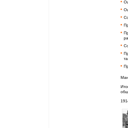
Оц
Оц
С
Пр
Пр
ра
Со
Пр
та
Пр
Ман
Ито
общ
191