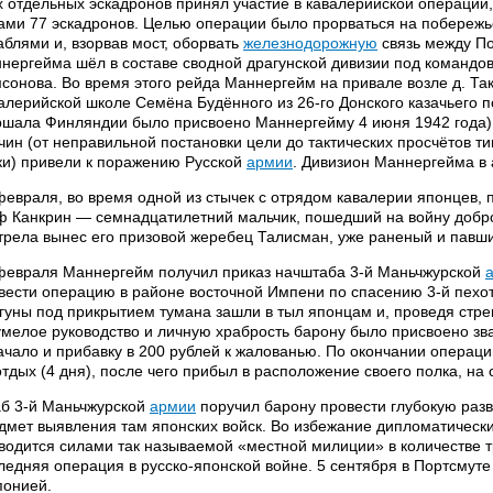
х отдельных эскадронов принял участие в кавалерийской операци
ами 77 эскадронов. Целью операции было прорваться на побережье
аблями и, взорвав мост, оборвать
железнодорожную
связь между П
нергейма шёл в составе сводной драгунской дивизии под командов
сонова. Во время этого рейда Маннергейм на привале возле д. Так
алерийской школе Семёна Будённого из 26-го Донского казачьего 
шала Финляндии было присвоено Маннергейму 4 июня 1942 года).
чин (от неправильной постановки цели до тактических просчётов 
ки) привели к поражению Русской
армии
. Дивизион Маннергейма в 
февраля, во время одной из стычек с отрядом кавалерии японцев
ф Канкрин — семнадцатилетний мальчик, пошедший на войну добр
трела вынес его призовой жеребец Талисман, уже раненый и павши
февраля Маннергейм получил приказ начштаба 3-й Маньчжурской
вести операцию в районе восточной Импени по спасению 3-й пехо
гуны под прикрытием тумана зашли в тыл японцам и, проведя стрем
умелое руководство и личную храбрость барону было присвоено зва
ачало и прибавку в 200 рублей к жалованью. По окончании операц
отдых (4 дня), после чего прибыл в расположение своего полка, на
б 3-й Маньчжурской
армии
поручил барону провести глубокую разв
дмет выявления там японских войск. Во избежание дипломатически
водится силами так называемой «местной милиции» в количестве тр
ледняя операция в русско-японской войне. 5 сентября в Портсмуте
понией.