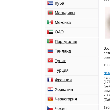
Куба
Мальдивы
Мексика
ОАЭ
Португалия
Вес
Таиланд
арт
ска
Тунис
190
Турция
Лет
нач
Франция
(17
(ры
Хорватия
сем
и в
Черногория
(Ха
190
Чехия