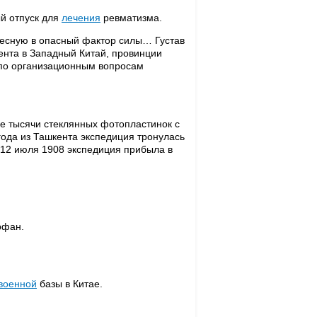
ый отпуск для
лечения
ревматизма.
есную в опасный фактор силы… Густав
ента в Западный Китай, провинции
 по организационным вопросам
ве тысячи стеклянных фотопластинок с
года из Ташкента экспедиция тронулась
. 12 июля 1908 экспедиция прибыла в
рфан.
военной
базы в Китае.