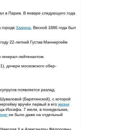
хал в Париж. В январе следующего года
в городе
Хамина
. Весной 1886 года был
9 году 22-летний Густав Маннергейм
в генерал-лейтенантом.
), дочери московского обер-
 супругов появляется разлад.
Шуваловой (Барятинской), с которой
нергейму вручён первый в его
жизни
ца-Иосифа. 7 июля, в понедельник,
енег
не было даже на отдельный
 Николая II и Александры Фёдоровны.