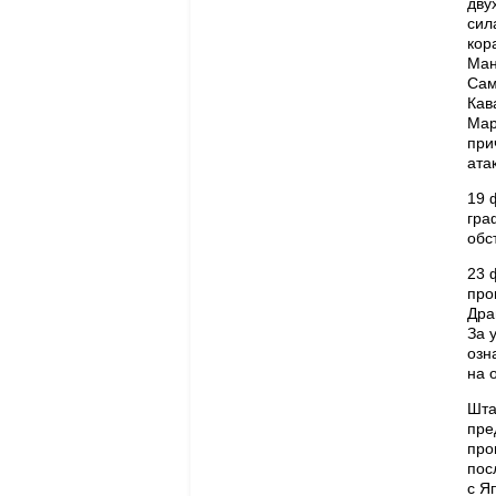
дву
сил
кор
Ман
Сам
Кав
Мар
при
ата
19 
гра
обс
23 
про
Дра
За 
озн
на 
Шта
пре
про
пос
с Я