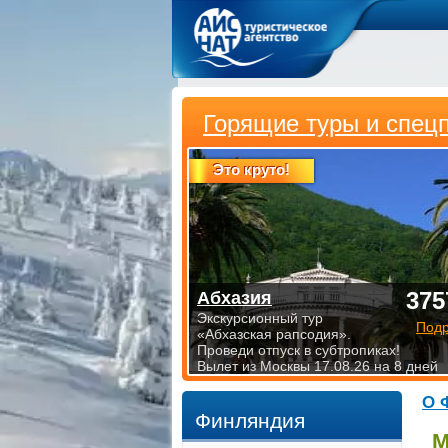
Горящие туры и спец
Это круто!
375
Абхазия
Экскурсионный тур
Под
«Абхазская рапсодия».
Проведи отпуск в субтропиках!
Вылет из Москвы 17.08.26 на 8 дней
О 
Финляндия
М