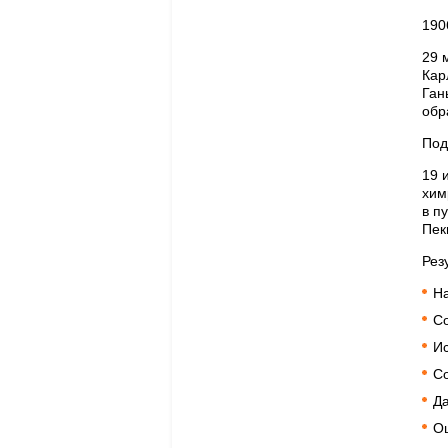
190
29 
Кар
Ган
обр
Под
19 
хим
в п
Пек
Рез
На
С
Ис
Со
Да
Оц