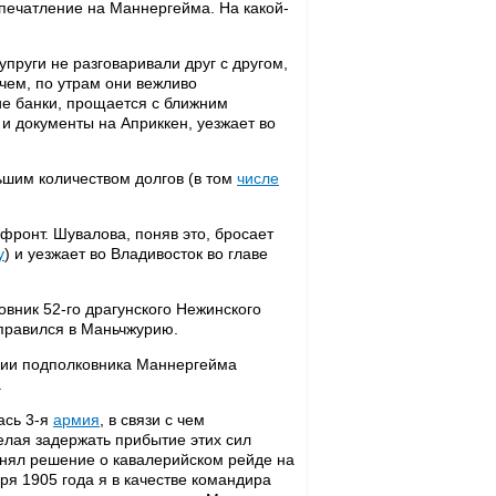
впечатление на Маннергейма. На какой-
пруги не разговаривали друг с другом,
чем, по утрам они вежливо
е банки, прощается с ближним
й и документы на Априккен, уезжает во
ьшим количеством долгов (в том
числе
ронт. Шувалова, поняв это, бросает
у
) и уезжает во Владивосток во главе
вник 52-го драгунского Нежинского
правился в Маньчжурию.
ении подполковника Маннергейма
.
ась 3-я
армия
, в связи с чем
елая задержать прибытие этих сил
нял решение о кавалерийском рейде на
ря 1905 года я в качестве командира