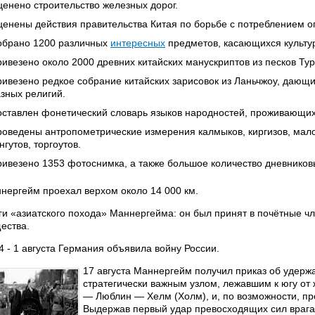
енено строительство железных дорог.
енены действия правительства Китая по борьбе с потреблением о
обрано 1200 различных
интересных
предметов, касающихся культу
ивезено около 2000 древних китайских манускриптов из песков Ту
ивезено редкое собрание китайских зарисовок из Ланьчжоу, дающ
зных религий.
ставлен фонетический словарь языков народностей, проживающих
оведены антропометрические измерения калмыков, киргизов, мал
нгутов, торгоутов.
ивезено 1353 фотоснимка, а также большое количество дневников
нергейм проехал верхом около 14 000 км.
ги «азиатского похода» Маннергейма: он был принят в почётные ч
ества.
4 - 1 августа Германия объявила войну России.
17 августа Маннергейм получил приказ об удерж
стратегически важным узлом, лежавшим к югу от
— Люблин — Хелм (Холм), и, по возможности, пр
Выдержав первый удар превосходящих сил враг