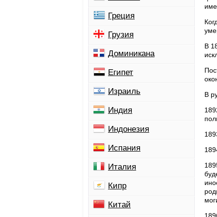
име
Греция
Ког
уме
Грузия
В 1
Доминикана
иск
Пос
Египет
око
Израиль
В р
Индия
189
пол
Индонезия
189
Испания
189
189
Италия
буд
ино
Кипр
род
мог
Китай
189