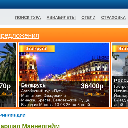
ПОИСК ТУРА
АВИАБИЛЕТЫ
ОТЕЛИ
СТРАХОВКА
предложения
Это круто!
Это 
Росс
70р
36400р
Беларусь
Гастро
Автобусный тур «Путь
Нижний
робнее
Подробнее
Магнатов». Экскурсии в
Йошкар
Минске, Бресте, Беловежской Пуще.
Выезд 
Выезд из Москвы 13.08.26 на 5 дней
дней
Финляндии
аршал Маннергейм