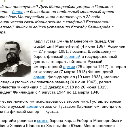
ой или преступник? Дочь Маннергейма умерла в Париже в
ете -
денег
не было даже на отдельный могильный крест.
рая дочь Маннергейма ушла в монастырь в 22 года.
антическая связь Маннергейма с графиней Елизаветой
аловой. Финские войска установили блокаду Ленинграда с
ера.
Карл Густав Эмиль Маннергейм (швед. Carl
Gustaf Emil Mannerheim) (4 июня 1867, Аскайнен
— 27 января 1951, Лозанна, Швейцария) —
барон, финский
военный
и государственный
деятель, генерал-лейтенант Русской
императорской
армии
(25 апреля 1917), генерал
от кавалерии (7 марта 1918) Финляндской
армии
, фельдмаршал (19 мая 1933), маршал
ляндии (только как почетное звание) (4 июня 1942), регент
олевства Финляндия с 12 декабря 1918 по 26 июня 1919,
зидент Финляндии с 4 августа 1944 по 11 марта 1946.
ачестве личного им использовалось второе имя, Густав; во время
жбы в русской
армии
он звался Густавом Карловичем; иногда его
ли на финский манер — Кустаа.
нергейм родился в
семье
барона Карла Роберта Маннергейма и
фини Хедвиги Шарлотты Хелены фон Юлин. Место рождения —