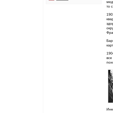
мед
то 
19
ква
здо
окр
Фра
Бар
кар
190
все
пох
Инк