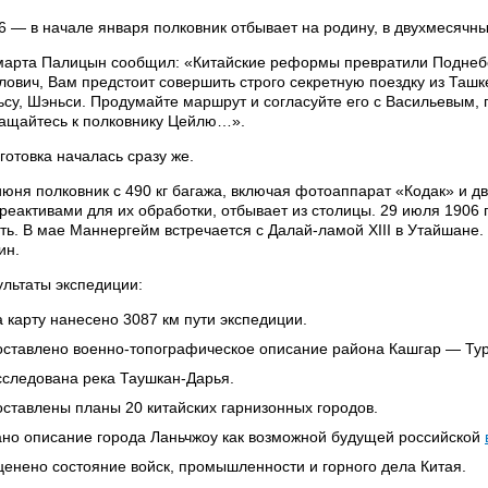
6 — в начале января полковник отбывает на родину, в двухмесячн
марта Палицын сообщил: «Китайские реформы превратили Поднеб
лович, Вам предстоит совершить строго секретную поездку из Ташк
ьсу, Шэньси. Продумайте маршрут и согласуйте его с Васильевым,
ащайтесь к полковнику Цейлю…».
готовка началась сразу же.
июня полковник с 490 кг багажа, включая фотоаппарат «Кодак» и д
реактивами для их обработки, отбывает из столицы. 29 июля 1906 
уть. В мае Маннергейм встречается с Далай-ламой XIII в Утайшане
ин.
ультаты экспедиции:
 карту нанесено 3087 км пути экспедиции.
оставлено военно-топографическое описание района Кашгар — Ту
следована река Таушкан-Дарья.
ставлены планы 20 китайских гарнизонных городов.
но описание города Ланьчжоу как возможной будущей российской
енено состояние войск, промышленности и горного дела Китая.