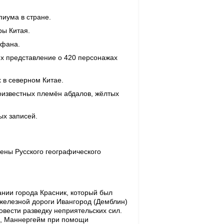
пиума в стране.
ры Китая.
рфана.
их представление о 420 персонажах
 в северном Китае.
оизвестных племён абдалов, жёлтых
ых записей.
лены Русского географического
ании города Красник, который был
 железной дороги Ивангород (Демблин)
овести разведку неприятельских сил.
а, Маннергейм при помощи