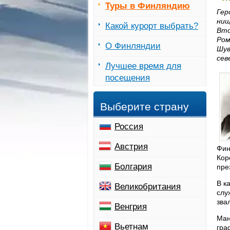
Туры в Финляндию
Гер
нищ
Какой курорт выбрать?
Вто
Ром
О Финляндии
Шув
сев
Лучшее время для
посещения
Выберите страну
Россия
Австрия
Фин
Кор
Болгария
пре
В к
Великобритания
слу
зва
Венгрия
Ман
Вьетнам
гра