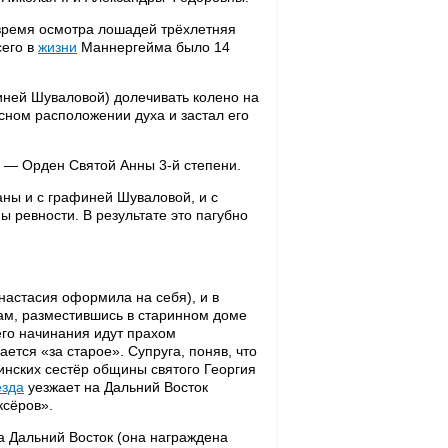
 время осмотра лошадей трёхлетняя
сего в
жизни
Маннергейма было 14
иней Шуваловой) долечивать колено на
асном расположении духа и застал его
н — Орден Святой Анны 3-й степени.
аны и с графиней Шуваловой, и с
 ревности. В результате это пагубно
астасия оформила на себя), и в
Там, разместившись в старинном доме
 его начинания идут прахом
ется «за старое». Супруга, поняв, что
инских сестёр общины святого Георгия
езда
уезжает на Дальний Восток
ксёров».
а Дальний Восток (она награждена