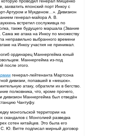
и, которую проводил генерал Мищенко
, захватить японский порт Инкоу с
орт-Артуром и Мукденом…». Дивизион
анием генерал-майора А. В.
аукхень встретил сослуживца по
полка, также будущего маршала (Звание
 Сама же атака на Инкоу по множеству
типа неправильно выбранного времени
атаке на Инкоу участия не принимал.
, погиб ординарец Маннергейма юный
овольцем. Маннергейма из-под
й после этого.
армии
генерал-лейтенанта Мартсона
тной дивизии, попавшей в «мешок».
ительную атаку, обратили их в бегство.
ние полковника, что, кроме прочего,
ии дивизион Маннергейма был отведён
 станцию Чантуфу.
едку монгольской территории на
х скандалов с Монголией разведка
ех сотен китайцев. Это была его
 С. Ю. Витте подписал мирный договор