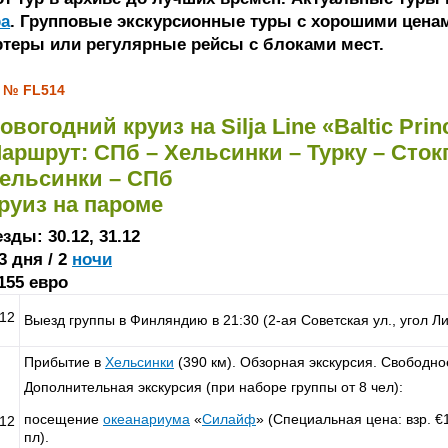
ра
. Групповые экскурсионные туры с хорошими ценам
ртеры или регулярные рейсы с блоками мест.
 № FL514
овогодний круиз на Silja Line «Baltic Prin
аршрут: СПб – Хельсинки – Турку – Стокг
ельсинки – СПб
руиз на пароме
зды: 30.12, 31.12
3 дня / 2
ночи
155 евро
.12
Выезд группы в Финляндию в 21:30 (2-ая Советская ул., угол Лиг
Прибытие в
Хельсинки
(390 км). Обзорная экскурсия. Свободно
Дополнительная экскурсия (при наборе группы от 8 чел):
посещение
океанариума
«
Силайф
» (Специальная цена: взр. €
.12
пл).