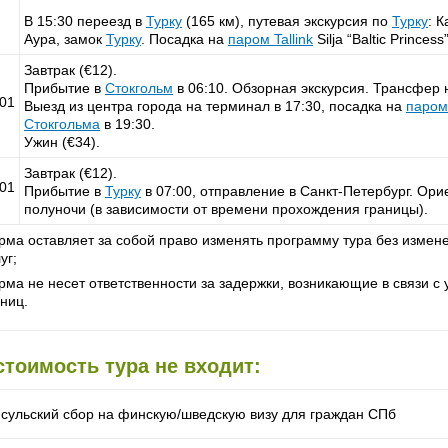
В 15:30 переезд в
Турку
(165 км), путевая экскурсия по
Турку
: 
Аура, замок
Турку
. Посадка на
паром
Tallink
Silja “Baltic Princes
Завтрак (€12).
Прибытие в
Стокгольм
в 06:10. Обзорная экскурсия. Трансфер 
.01
Выезд из центра города на терминал в 17:30, посадка на
паро
Стокгольма
в 19:30.
Ужин (€34).
Завтрак (€12).
.01
Прибытие в
Турку
в 07:00, отправление в Санкт-Петербург. Ор
полуночи (в зависимости от времени прохождения границы).
рма оставляет за собой право изменять программу тура без измен
уг;
рма не несет ответственности за задержки, возникающие в связи 
ниц.
стоимость тура не входит:
нсульский сбор на финскую/шведскую визу для граждан СПб