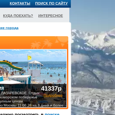
КОНТАКТЫ
ПОИСК ПО САЙТУ
КУДА ПОЕХАТЬ?
ИНТЕРЕСНОЕ
ие города
41337р
ия
 ЛАЗАРЕВСКОЕ. Отдых
Подробнее
номорском побережье
тупным ценам.
из Москвы 11.08.26 на 8 дней и более
 можно посмотреть в
поиске