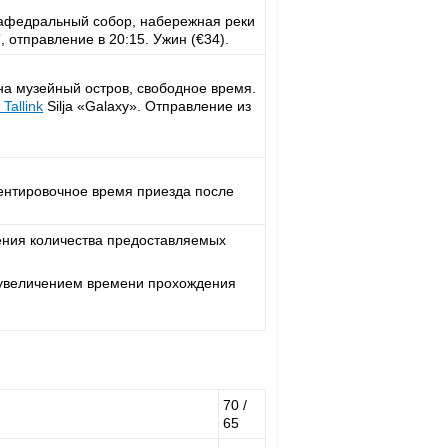
Кафедральный собор, набережная реки
s”, отправление в 20:15. Ужин (€34).
на музейный остров, свободное время.
м
Tallink
Silja «Galaxy». Отправление из
иентировочное время приезда после
ения количества предоставляемых
с увеличением времени прохождения
70 /
65