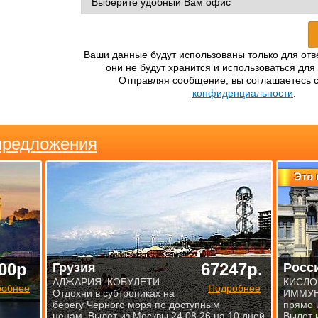
Ваши данные будут использованы только для отв
они не будут хранится и использоваться для
Отправляя сообщение, вы соглашаетесь 
конфиденциальности
.
предложения
Это 
00р
67247р.
Грузия
Росс
АДЖАРИЯ. КОБУЛЕТИ.
КИСЛО
робнее
Подробнее
Отдохни в субтропиках на
ИММУН
берегу Черного моря по доступным
прямо 
ценам. Вылет из Москвы 24.08.26 на 10 дней
Вылет 