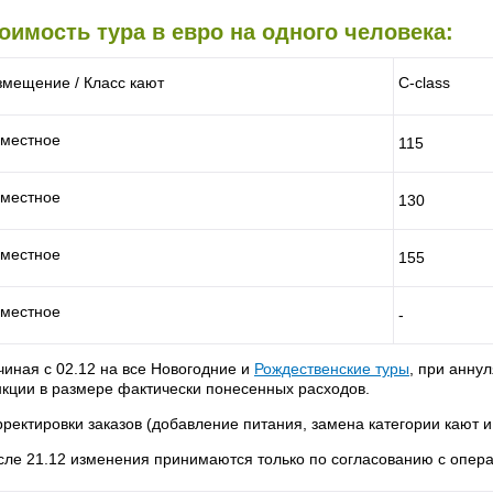
оимость тура в евро на одного человека:
змещение / Класс кают
С-class
 местное
115
 местное
130
 местное
155
 местное
-
чиная с 02.12 на все Новогодние и
Рождественские туры
, при анну
нкции в размере фактически понесенных расходов.
рректировки заказов (добавление питания, замена категории кают и
сле 21.12 изменения принимаются только по согласованию с опер