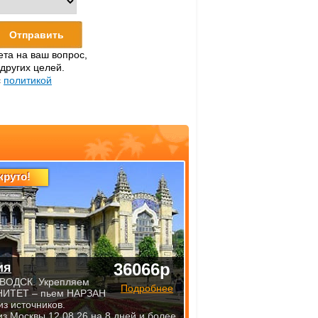
ета на ваш вопрос,
 других целей.
с
политикой
круто!
36066р
ия
ВОДСК. Укрепляем
Подробнее
ИТЕТ – пьем НАРЗАН
из источников.
из Москвы 12.08.26 на 8 дней и более