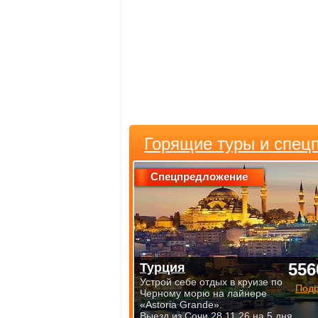
Горящие туры и спец
Спецпредложение
556
Турция
Устрой себе отдых в круизе по
Под
Черному морю на лайнере
«Astoria Grande».
Выезд из Сочи 28.11.26 на 5 дня