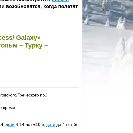
и возобновятся, когда полетят
cess/ Galaxy»
ольм – Турку –
овского/Греческого пр.).
е время.
14;
дети
4-14 лет €10,5;
дети
до 4 лет б/