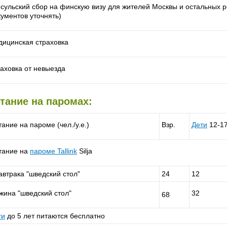
нсульский сбор на финскую визу для жителей Москвы и остальных р
кументов уточнять)
дицинская страховка
раховка от невыезда
тание на паромах:
ание на пароме (чел./у.е.)
Взр.
Дети
12-17
тание на
пароме
Tallink
Silja
автрака "шведский стол"
24
12
ужина "шведский стол"
32
68
ти
до 5 лет питаются бесплатно