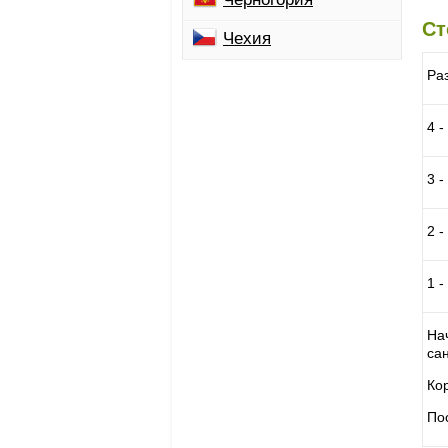
Ст
Чехия
Ра
4 -
3 -
2 -
1 -
На
са
Ко
По