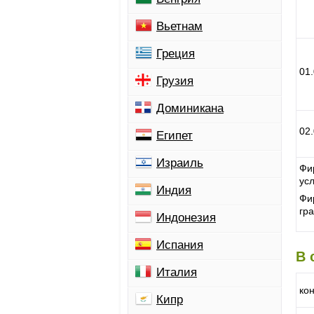
Вьетнам
Греция
01
Грузия
Доминикана
02
Египет
Израиль
Фи
усл
Индия
Фи
гра
Индонезия
Испания
В 
Италия
ко
Кипр