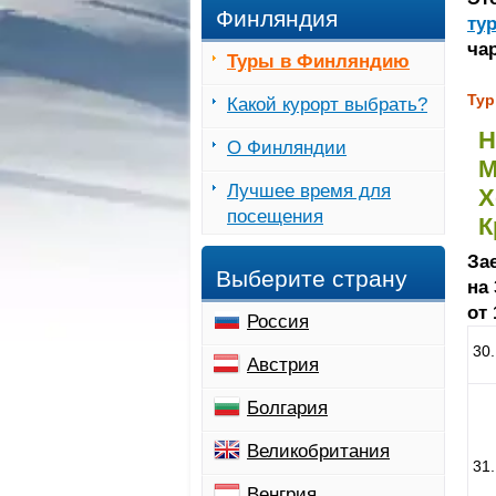
Финляндия
ту
ча
Туры в Финляндию
Тур
Какой курорт выбрать?
Н
О Финляндии
М
Лучшее время для
Х
посещения
К
Зае
Выберите страну
на 
от 
Россия
30
Австрия
Болгария
Великобритания
31
Венгрия