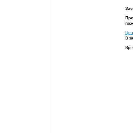
Зае
Пре
пож
Це
В з
Вре