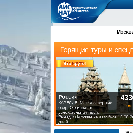
Москв
Горящие туры и спец
Это круто!
433
Россия
КАРЕЛИЯ. Магия северных
Под
озер. Отличная и
увлекательная идея.
Выезд из Москвы на автобусе 16.08.2
дней
Эт