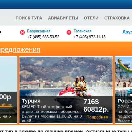
ПОИСК ТУРА
АВИАБИЛЕТЫ
ОТЕЛИ
СТРАХОВКА
Баррикадная
Таганская
а
Друг
+7 (495) 665-53-52
+7 (495) 972-11-13
предложения
00р
716$
Турция
Росс
робнее
КЕМЕР. Твой комфортный
СОЧИ -
60812р.
отдых на морском побережье.
на Чер
6 на 6
Вылет из Москвы 11.08.26 на 8
по дос
Подробнее
дней
Вылет 
от тур в архиве до лучших времен. Актуальные туры