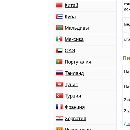
ко
Китай
до
Куба
ме
Мальдивы
Мексика
ст
ОАЭ
Пи
Португалия
Пит
Таиланд
Тунис
Пи
Турция
2 з
Франция
2 
Хорватия
Де
Черногория