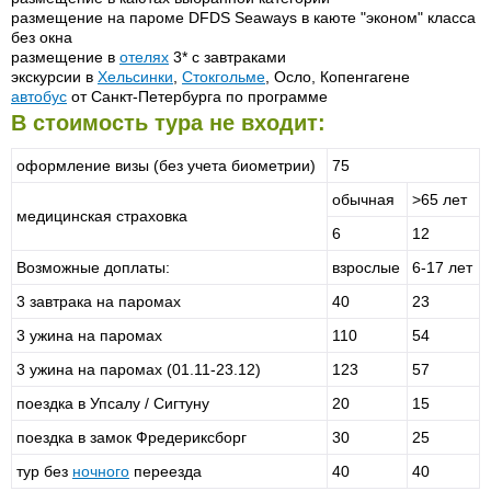
размещение на пароме DFDS Seaways в каюте "эконом" класса
без окна
размещение в
отелях
3* с завтраками
экскурсии в
Хельсинки
,
Стокгольме
, Осло, Копенгагене
автобус
от Санкт-Петербурга по программе
В стоимость тура не входит:
оформление визы (без учета биометрии)
75
обычная
>65 лет
медицинская страховка
6
12
Возможные доплаты:
взрослые
6-17 лет
3 завтрака на паромах
40
23
3 ужина на паромах
110
54
3 ужина на паромах (01.11-23.12)
123
57
поездка в Упсалу / Сигтуну
20
15
поездка в замок Фредериксборг
30
25
тур без
ночного
переезда
40
40