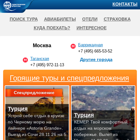
КОНТАКТЫ
ПОИСК ТУРА
АВИАБИЛЕТЫ
ОТЕЛИ
СТРАХОВКА
КУДА ПОЕХАТЬ?
ИНТЕРЕСНОЕ
Баррикадная
Москва
+7 (495) 665-53-52
Таганская
Другие города
+7 (495) 972-11-13
Горящие туры и спецпредложения
Спецпредложение
Турция
Турция
Устрой себе отдых в круизе
по Черному морю на
КЕМЕР. Твой комфортный
лайнере «Astoria Grande».
отдых на морском
Выезд из Сочи 28.11.26 на 5
побережье.
Вылет из