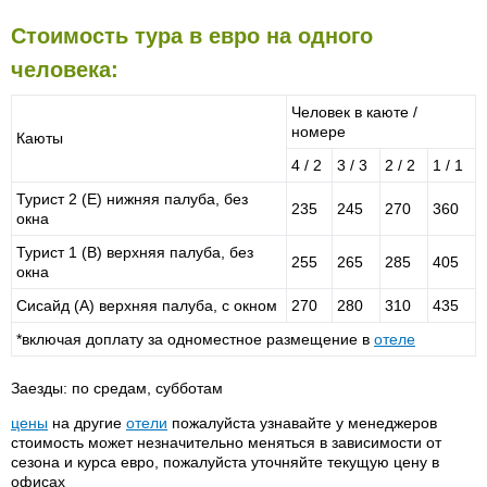
Стоимость тура в евро на одного
человека:
Человек в каюте /
номере
Каюты
4 / 2
3 / 3
2 / 2
1 / 1
Турист 2 (E) нижняя палуба, без
235
245
270
360
окна
Турист 1 (B) верхняя палуба, без
255
265
285
405
окна
Сисайд (A) верхняя палуба, с окном
270
280
310
435
*включая доплату за одноместное размещение в
отеле
Заезды: по средам, субботам
цены
на другие
отели
пожалуйста узнавайте у менеджеров
стоимость может незначительно меняться в зависимости от
сезона и курса евро, пожалуйста уточняйте текущую цену в
офисах