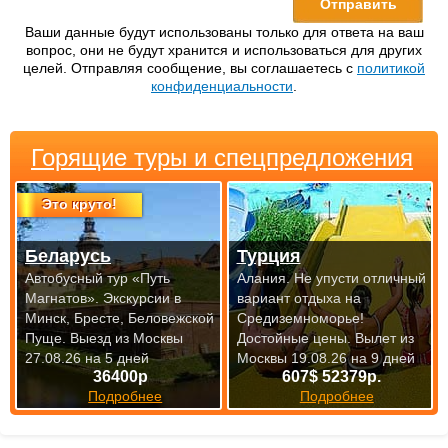
Ваши данные будут использованы только для ответа на ваш
вопрос, они не будут хранится и использоваться для других
целей. Отправляя сообщение, вы соглашаетесь с
политикой
конфиденциальности
.
Горящие туры и спецпредложения
Это круто!
Беларусь
Турция
Автобусный тур «Путь
Алания. Не упусти отличный
Магнатов». Экскурсии в
вариант отдыха на
Минск, Бресте, Беловежской
Средиземноморье!
Пуще.
Выезд из Москвы
Достойные цены.
Вылет из
27.08.26 на 5 дней
Москвы 19.08.26 на 9 дней
36400р
607$ 52379р.
Подробнее
Подробнее