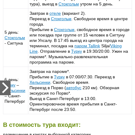
тура), выезд в
Стокгольм
утром на 5 день.
Завтрак в
отеле
(вариант 2).
Переезд в
Стокгольм
. Свободное время в центре
города.
Прибытие в
Стокгольм
, свободное время в городе
5 день:
или поездка при группе от 15 человек в Сигтуну
Стокгольм
или Упсалу. В 17:45 выезд из центра города на
- Сигтуна
терминал, посадка на
паром
Tallink
Silja/
Viking
Line
. Отправление в
Турку
в 19:30/20:00. Ужин на
пароме*. Музыкально-развлекательная
программа на пароме.
Завтрак на пароме*.
Прибытие в
Турку
в 07:00/07:30. Переезд в
6 день:
Хельсинки
. Свободное время.
Турку
–
Переезд в Порво (
автобус
210 км). Обзорная
Хельсинки
экскурсия по Порво*.
– Санкт-
Выезд в Санкт-Петербург в 13:00.
Петербург
Ориентировочное время прибытия в Санкт-
Петербург после 23:50.
В стоимость тура входит:
размещение в каютах выбранной категории