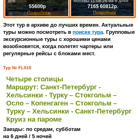
дня
Москвы 11.08.26 на 8 дней
55600р
716$ 60812р.
Подробнее
Подробнее
Этот тур в архиве до лучших времен. Актуальные
туры можно посмотреть в
поиске тура
. Групповые
экскурсионные туры с хорошими ценами
возобновятся, когда полетят чартеры или
регулярные рейсы с блоками мест.
Тур № FL010
Четыре столицы
Маршрут: Санкт-Петербург -
Хельсинки - Турку – Стокгольм –
Осло – Копенгаген – Стокгольм –
Турку – Хельсинки - Санкт-Петербург
Круиз на пароме
Заезды: по средам, субботам
на 6 дней / 5 ночей