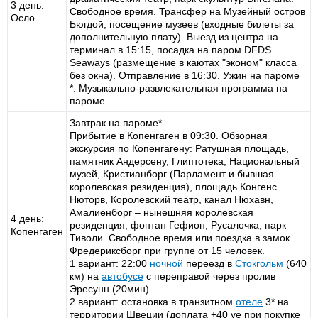
3 день:
Свободное время. Трансфер на Музейный остров
Осло
Бюгдой, посещение музеев (входные билеты за
дополнительную плату). Выезд из центра на
терминал в 15:15, посадка на паром DFDS
Seaways (размещение в каютах "эконом" класса
без окна). Отправление в 16:30. Ужин на пароме
*. Музыкально-развлекательная программа на
пароме.
Завтрак на пароме*.
Прибытие в Копенгаген в 09:30. Обзорная
экскурсия по Копенгагену: Ратушная площадь,
памятник Андерсену, Глиптотека, Национальный
музей, Кристианборг (Парламент и бывшая
королевская резиденция), площадь Конгенс
Нюторв, Королевский театр, канал Нюхавн,
Амалиенборг – нынешняя королевская
4 день:
резиденция, фонтан Гефион, Русалочка, парк
Копенгаген
Тиволи. Свободное время или поездка в замок
Фредериксборг при группе от 15 человек.
1 вариант: 22:00
ночной
переезд в
Стокгольм
(640
км) на
автобусе
с переправой через пролив
Эресунн (20мин).
2 вариант: остановка в транзитном
отеле
3* на
территории Швеции (доплата +40 уе при покупке