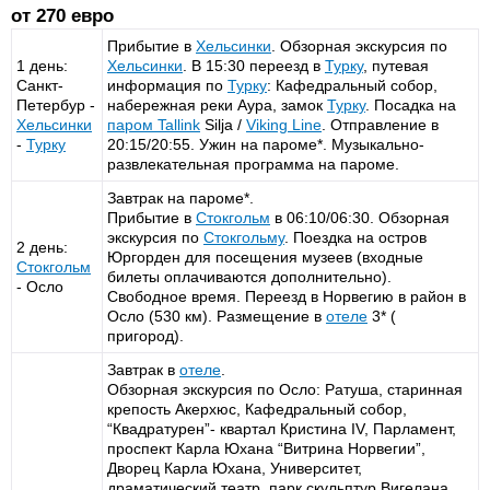
от 270 евро
Прибытие в
Хельсинки
. Обзорная экскурсия по
1 день:
Хельсинки
. В 15:30 переезд в
Турку
, путевая
Санкт-
информация по
Турку
: Кафедральный собор,
Петербур -
набережная реки Аура, замок
Турку
. Посадка на
Хельсинки
паром
Tallink
Silja /
Viking Line
. Отправление в
-
Турку
20:15/20:55. Ужин на пароме*. Музыкально-
развлекательная программа на пароме.
Завтрак на пароме*.
Прибытие в
Стокгольм
в 06:10/06:30. Обзорная
экскурсия по
Стокгольму
. Поездка на остров
2 день:
Юргорден для посещения музеев (входные
Стокгольм
билеты оплачиваются дополнительно).
- Осло
Свободное время. Переезд в Норвегию в район в
Осло (530 км). Размещение в
отеле
3* (
пригород).
Завтрак в
отеле
.
Обзорная экскурсия по Осло: Ратуша, старинная
крепость Акерхюс, Кафедральный собор,
“Квадратурен”- квартал Кристина IV, Парламент,
проспект Карла Юхана “Витрина Норвегии”,
Дворец Карла Юхана, Университет,
драматический театр, парк скульптур Вигелана.