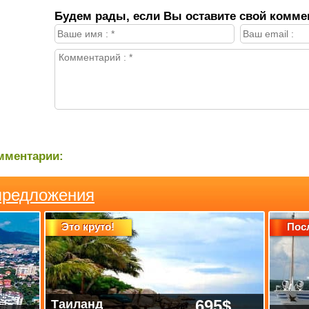
Будем рады, если Вы оставите свой комме
мментарии:
предложения
Это круто!
Пос
695$
Таиланд