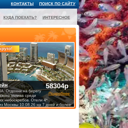
КОНТАКТЫ
ПОИСК ПО САЙТУ
КУДА ПОЕХАТЬ?
ИНТЕРЕСНОЕ
круто!
58304р
ейн
. Отдохни на берегу
Подробнее
ского залива среди
х небоскребов. Отели 4*
из Москвы 10.08.26 на 7 дней и более