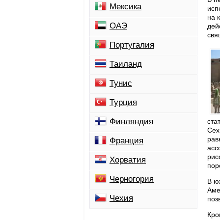
Мексика
исп
на 
ОАЭ
дей
свя
Португалия
Таиланд
Тунис
Турция
Финляндия
ста
Сех
рав
Франция
асс
рис
Хорватия
пор
Черногория
В ю
Аме
Чехия
поз
Кро