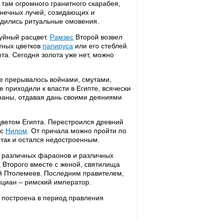
 там огромного гранитного скарабея,
нечных лучей, созидающих и
одились ритуальные омовения.
буйный расцвет.
Рамзес
Второй возвел
тных цветков
папируса
или его стеблей.
а. Сегодня золота уже нет, можно
е прерывалось войнами, смутами,
 приходили к власти в Египте, всячески
раны, отдавая дань своими деяниями
цветом Египта. Перестроился древний
 с
Нилом
. От причала можно пройти по
 так и остался недостроенным.
я различных фараонов и различных
а
Второго вместе с женой, святилища
ей Птолемеев. Последним правителем,
циан – римский император.
 построена в период правления