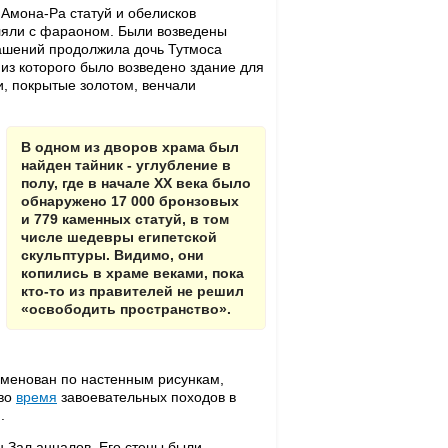
 Амона-Ра статуй и обелисков
вляли с фараоном. Были возведены
рашений продолжила дочь Тутмоса
 из которого было возведено здание для
, покрытые золотом, венчали
В одном из дворов храма был
найден тайник - углубление в
полу, где в начале XX века было
обнаружено 17 000 бронзовых
и 779 каменных статуй, в том
числе шедевры египетской
скульптуры. Видимо, они
копились в храме веками, пока
кто-то из правителей не решил
«освободить пространство».
именован по настенным рисункам,
 во
время
завоевательных походов в
.
 Зал анналов. Его стены были