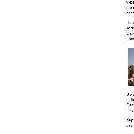
укр
явл
сог
Нач
кол
Сам
раз
В х
соб
Сет
воз
Кар
фар