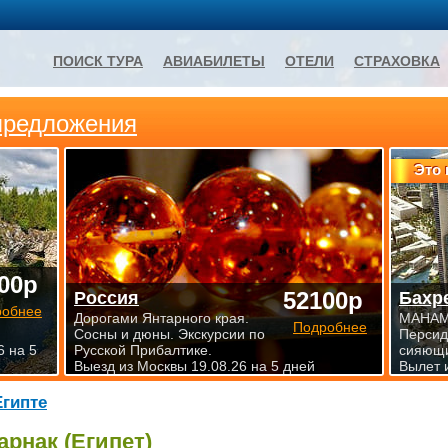
ПОИСК ТУРА
АВИАБИЛЕТЫ
ОТЕЛИ
СТРАХОВКА
предложения
Это 
00р
52100р
Россия
Бахр
робнее
Дорогами Янтарного края.
МАНАМА
Подробнее
Сосны и дюны. Экскурсии по
Персид
6 на 5
Русской Прибалтике.
сияющи
Выезд из Москвы 19.08.26 на 5 дней
Вылет 
Египте
арнак (Египет)