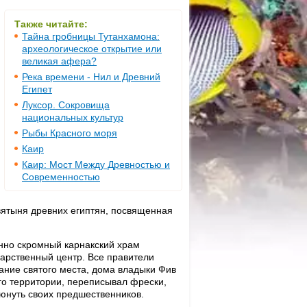
Также читайте:
Тайна гробницы Тутанхамона:
археологическое открытие или
великая афера?
Река времени - Нил и Древний
Египет
Луксор. Сокровища
национальных культур
Рыбы Красного моря
Каир
Каир: Мост Между Древностью и
Современностью
святыня древних египтян, посвященная
енно скромный карнакский храм
арственный центр. Все правители
вание святого места, дома владыки Фив
го территории, переписывал фрески,
люнуть своих предшественников.