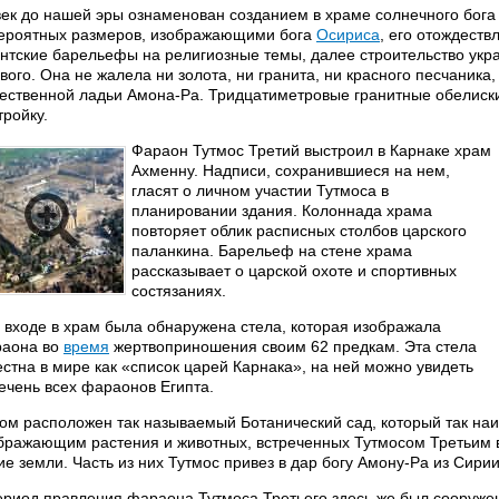
век до нашей эры ознаменован созданием в храме солнечного бога
ероятных размеров, изображающими бога
Осириса
, его отождест
антские барельефы на религиозные темы, далее строительство ук
вого. Она не жалела ни золота, ни гранита, ни красного песчаника,
ественной ладьи Амона-Ра. Тридцатиметровые гранитные обелиски
тройку.
Фараон Тутмос Третий выстроил в Карнаке храм
Ахменну. Надписи, сохранившиеся на нем,
гласят о личном участии Тутмоса в
планировании здания. Колоннада храма
повторяет облик расписных столбов царского
паланкина. Барельеф на стене храма
рассказывает о царской охоте и спортивных
состязаниях.
 входе в храм была обнаружена стела, которая изображала
аона во
время
жертвоприношения своим 62 предкам. Эта стела
естна в мире как «список царей Карнака», на ней можно увидеть
ечень всех фараонов Египта.
ом расположен так называемый Ботанический сад, который так на
бражающим растения и животных, встреченных Тутмосом Третьим
ие земли. Часть из них Тутмос привез в дар богу Амону-Ра из Сирии
ериод правления фараона Тутмоса Третьего здесь же был сооружен