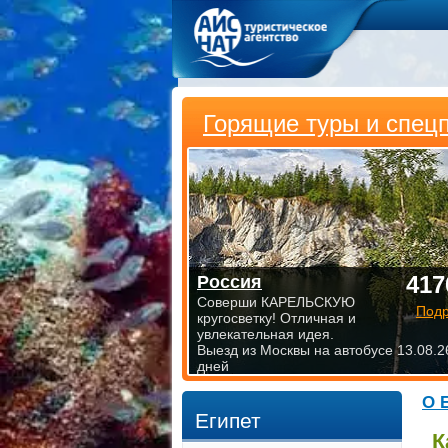
Горящие туры и спец
417
Россия
Соверши КАРЕЛЬСКУЮ
Под
кругосветку! Отличная и
увлекательная идея.
Выезд из Москвы на автобусе 13.08.2
дней
О 
Египет
К