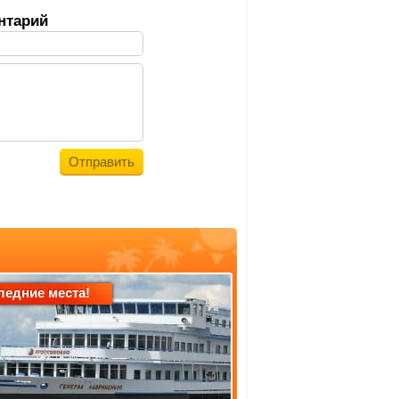
нтарий
ледние места!