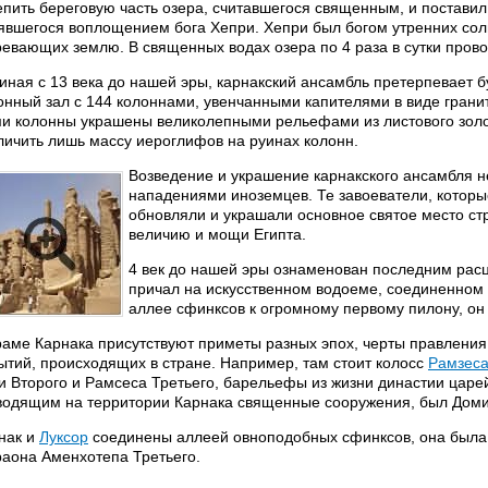
епить береговую часть озера, считавшегося священным, и поставил
явшегося воплощением бога Хепри. Хепри был богом утренних сол
ревающих землю. В священных водах озера по 4 раза в сутки пров
иная с 13 века до нашей эры, карнакский ансамбль претерпевает 
онный зал с 144 колоннами, увенчанными капителями в виде грани
и колонны украшены великолепными рельефами из листового золот
личить лишь массу иероглифов на руинах колонн.
Возведение и украшение карнакского ансамбля н
нападениями иноземцев. Те завоеватели, которые
обновляли и украшали основное святое место ст
величию и мощи Египта.
4 век до нашей эры ознаменован последним рас
причал на искусственном водоеме, соединенном
аллее сфинксов к огромному первому пилону, он
раме Карнака присутствуют приметы разных эпох, черты правлени
ытий, происходящих в стране. Например, там стоит колосс
Рамзес
и Второго и Рамсеса Третьего, барельефы из жизни династии цар
водящим на территории Карнака священные сооружения, был Доми
нак и
Луксор
соединены аллеей овноподобных сфинксов, она была
аона Аменхотепа Третьего.