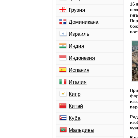
16 
Грузия
нев
гиг
Пер
Доминикана
бож
пос
Израиль
Индия
Индонезия
Испания
Италия
При
Кипр
фар
изв
Китай
пер
Ряд
Куба
изо
чуж
Мальдивы
В п