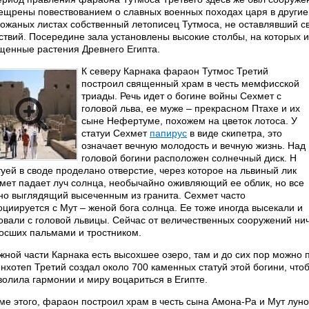
ещрены повествованием о славных военных походах царя в другие 
кожаных листах собственный летописец Тутмоса, не оставлявший с
ствий. Посередине зала установлены высокие столбы, на которых
щенные растения Древнего Египта.
К северу Карнака фараон Тутмос Третий
построил священный храм в честь мемфисской
триады. Речь идет о богине войны Сехмет с
головой льва, ее муже – прекрасном Птахе и их
сыне Нефертуме, похожем на цветок лотоса. У
статуи Сехмет
папирус
в виде скипетра, это
означает вечную молодость и вечную жизнь. Над
головой богини расположен солнечный диск. Н
туей в своде проделано отверстие, через которое на львиный лик
мет падает луч солнца, необычайно оживляющий ее облик, но все
но выглядящий высеченным из гранита. Сехмет часто
оциируется с Мут – женой бога солнца. Ее тоже иногда высекали и
овали с головой львицы. Сейчас от величественных сооружений нич
осших пальмами и тростником.
жной части Карнака есть высохшее озеро, там и до сих пор можно 
нхотеп Третий создал около 700 каменных статуй этой богини, чтоб
волила гармонии и миру воцариться в Египте.
ме этого, фараон построил храм в честь сына Амона-Ра и Мут лун