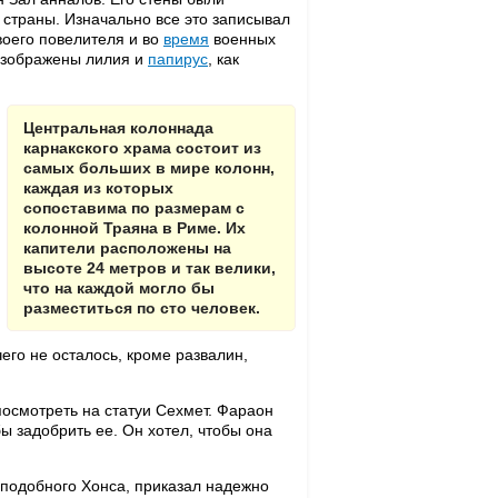
страны. Изначально все это записывал
воего повелителя и во
время
военных
 изображены лилия и
папирус
, как
Центральная колоннада
карнакского храма состоит из
самых больших в мире колонн,
каждая из которых
сопоставима по размерам с
колонной Траяна в Риме. Их
капители расположены на
высоте 24 метров и так велики,
что на каждой могло бы
разместиться по сто человек.
его не осталось, кроме развалин,
посмотреть на статуи Сехмет. Фараон
ы задобрить ее. Он хотел, чтобы она
оподобного Хонса, приказал надежно