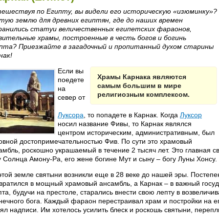
ешествуя по Египту, вы видели его историческую «изюминку»?
тую землю для древних египтян, где до наших времен
ранились статуи величественных египетских фараонов,
вительные храмы, построенные в честь богов и богинь
пта? Приезжайте в загадочный и пропитанный духом старины
нак!
Если вы
Храмы Карнака являются
поедете
самым большим в мире
на
религиозным комплексом.
север от
Луксора
, то попадете в Карнак. Когда
Луксор
носил название Фивы, то Карнак являлся
центром историческим, административным, был
овной достопримечательностью Фив. По сути это храмовый
амбль, роскошно украшаемый в течение 2 тысяч лет. Это главная 
у Солнца Амону-Ра, его жене богине Мут и сыну – богу Луны Хонсу.
этой земле святыни возникли еще в 28 веке до нашей эры. Постеп
вратился в мощный храмовый ансамбль, а Карнак – в важный госуд
пта, будучи на престоле, старались внести свою лепту в возвеличи
нечного бога. Каждый фараон перестраивал храм и постройки на е
ял надписи. Им хотелось усилить блеск и роскошь святыни, переп