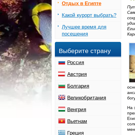
Отдых в Египте
Пут
Свя
Какой курорт выбрать?
сох
уди
Лучшее время для
Еги
посещения
Кар
Выберите страну
Россия
Австрия
Болгария
осн
анс
Великобритания
бог
На 
Венгрия
пре
Еги
Вьетнам
сол
мен
Греция