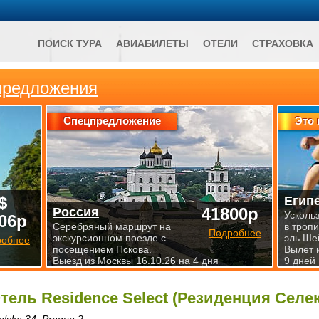
ПОИСК ТУРА
АВИАБИЛЕТЫ
ОТЕЛИ
СТРАХОВКА
предложения
Спецпредложение
Это 
$
Егип
41800р
Россия
Усколь
06р
Серебряный маршрут на
в троп
Подробнее
экскурсионном поезде с
эль Ше
робнее
посещением Пскова.
Вылет 
Выезд из Москвы 16.10.26 на 4 дня
9 дней
тель Residence Select (Резиденция Селект