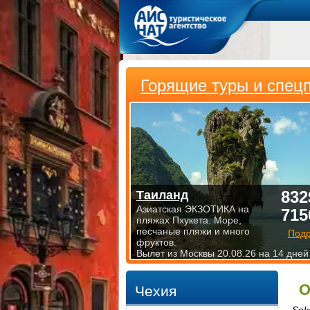
Горящие туры и спец
832
Таиланд
Азиатская ЭКЗОТИКА на
715
пляжах Пхукета. Море,
песчаные пляжи и много
Под
фруктов.
Вылет из Москвы 20.08.26 на 14 дней
О
Чехия