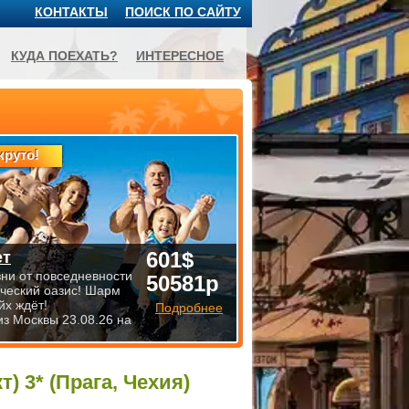
КОНТАКТЫ
ПОИСК ПО САЙТУ
КУДА ПОЕХАТЬ?
ИНТЕРЕСНОЕ
круто!
601$
ет
зни от повседневности
50581р
ический оазис! Шарм
йх ждёт!
Подробнее
из Москвы 23.08.26 на
) 3* (Прага, Чехия)