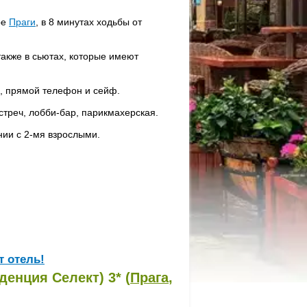
ре
Праги
, в 8 минутах ходьбы от
 также в сьютах, которые имеют
, прямой телефон и сейф.
стреч, лобби-бар, парикмахерская.
ии с 2-мя взрослыми.
т отель!
денция Селект) 3* (
Прага
,