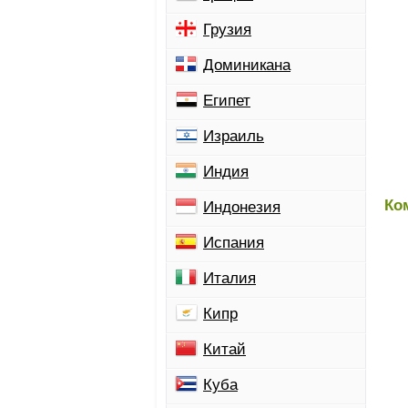
Грузия
Доминикана
Египет
Израиль
Индия
Ко
Индонезия
Испания
Италия
Кипр
Китай
Куба