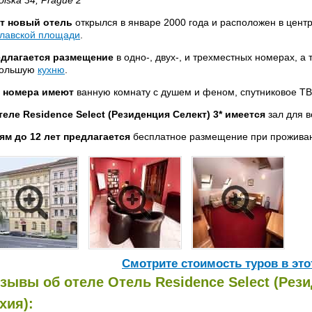
olska 34, Prague 2
т новый отель
открылся в январе 2000 года и расположен в цент
лавской площади
.
длагается размещение
в одно-, двух-, и трехместных номерах, а
большую
кухню
.
 номера имеют
ванную комнату с душем и феном, спутниковое ТВ
теле Residence Select (Резиденция Селект) 3* имеется
зал для в
ям до 12 лет предлагается
бесплатное размещение при проживан
Cмотрите стоимость туров в это
зывы об отеле Отель Residence Select (Рези
хия):