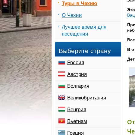
Sok
Туры в Чехию
Это
О Чехии
Вац
Пре
Лучшее время для
не
посещения
Все
В о
Выберите страну
Дет
Россия
Австрия
Болгария
Великобритания
Венгрия
Вьетнам
От
Че
Греция