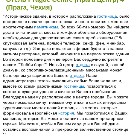
(Прага, Чехия)
"Историческое здание, в котором расположена
гостиница
, было
построено в начале прошлого века, и оно относится к местным
архитектурным
памятникам
. Во всех 66-ти номерах Вы найдете
достаточно тишины, места и комфортабельного оборудования,
необходимых для удовлетворения своим пребыванием (ТВ/
спутниковая антенна, прямой телефон, сейф, фен, минибар,
санузел и т.д.). Завтраки подаются в форме буфета в нашем
уютном ресторане, который находится на первом этаже здания.
Во второй половине дня и вечером Вас сердечно встретят в
нашем ""Лобби баре"". Новый центр
отдыха
с сауной, ванной
джакузи, со спортивно-релаксационными массажами может
быть одним уз вариантов Вашего
отдыха
. Наши
администраторы готовы выполнить любые Ваши желания и,
вместе со всеми работниками
гостиницы
, позаботиться о
соответствующем уровне и качестве Вашего пребывания.
Благодаря нашему расположению в центре города, Вы можете
через несколько минут пешком очутиться в самых интересных
туристических местах нашей столицы - в местах, которые
формировала европейская
история
. Мы позаботимся о Ваших
машинах, которые Вы можете оставить в нашем просторном
гараже. Мы хотим, чтобы в Вашем сердце и в Вашей душе
остались воспоминания о прекрасной величественной столице