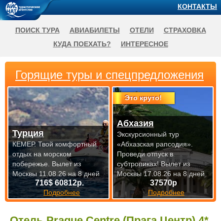
КОНТАКТЫ
ПОИСК ТУРА
АВИАБИЛЕТЫ
ОТЕЛИ
СТРАХОВКА
КУДА ПОЕХАТЬ?
ИНТЕРЕСНОЕ
Горящие туры и спецпредложения
Это круто!
Абхазия
Турция
Экскурсионный тур
КЕМЕР. Твой комфортный
«Абхазская рапсодия».
отдых на морском
Проведи отпуск в
побережье.
Вылет из
субтропиках!
Вылет из
Москвы 11.08.26 на 8 дней
Москвы 17.08.26 на 8 дней
716$ 60812р.
37570р
Подробнее
Подробнее
Отель Prague Centre (Прага Центр) 4*