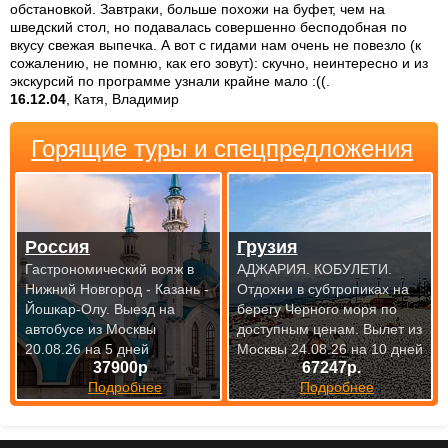
обстановкой. Завтраки, больше похожи на буфет, чем на
шведский стол, но подавалась совершенно бесподобная по
вкусу свежая выпечка. А вот с гидами нам очень не повезло (к
сожалению, не помню, как его зовут): скучно, неинтересно и из
экскурсий по программе узнали крайне мало :((.
16.12.04
, Катя, Владимир
Горящие туры и спецпредложения
Россия
Грузия
Гастрономический вояж в
АДЖАРИЯ. КОБУЛЕТИ.
Нижний Новгород - Казань -
Отдохни в субтропиках на
Йошкар-Олу.
Выезд на
берегу Черного моря по
автобусе из Москвы
доступным
ценам. Вылет из
20.08.26 на 5 дней
Москвы 24.08.26 на 10 дней
37900р
67247р.
Подробнее
Подробнее