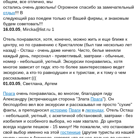
общем, все отлично, мы
остались очень довольны! Огромное спасибо за замечательный
отдых
!!! В
следующий раз поедем только от Вашей фирмы, и знакомым
будем советовать!!!
16.03.05
, Mircka@list.ru 1
Отель понравился, хотя, конечно, можно жить и еще ближе к
центру, но по сравнению с Кристаллом (был там несколько лет
назад) - Осташ - очень даже ничего. Чисто, белье меняли
каждый день, персонал - приветливый, завтраки - обычные,
номер - небольшой, уютный. Экскурсии понравились, хотя
многое зависит от гида: кто-то более заинтересовано ведет
экскурсию, а кто-то равнодушен и к туристам, и к тому о чем
рассказывает:(((
01.03.05
, Светлана, Артем
Прага
очень понравилась, во многом, благодаря гиду
Александру (встречающая сторона "Злата
Прага
"). Он
бесподобно вел все экскурсии и рассказывал не просто "сухие"
факты, а преподносил
историю
Праги
в
легендах
. Отель Осташ
- небольшой, уютный, с аскетичной обстановкой, завтраки - без
изобилия и особеного выбора, но нам хватало. До центра
всегда ходили пешком - 15 минут! Не пожалели, что остановили
свой выбор именно на этой
гостинице
(другие туристы из нашей
группы жили в Агриколе, говорят, что от нее дальше до центра,