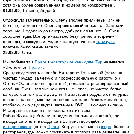
хотя она более современная и номера по комфортнее).
01.03.05
, Татьяна, Андрей
Отдохнули замечательно. Отель вполне приличный. 3* - ни
больше, ни меньше. Очень приветливый персонал. Завтраки
хорошие. Недалеко до центра, добираться минут 15. Очень
хорошие гиды. Все организовано безупречно и встречи-
проводы, и экскурсии. Ездили на студенческие
каникулы
,
поэтому было очень весело.
28.02.05
, Ольга
Мы побывали в
Праге
в
новогодние
каникулы
.
Тур
назывался
«Экономная
Прага
».
Сразу хочу сказать спасибо Екатерине Тонкачевой (офис на
Чистых прудах) за четкую и профессиональную работу :о))
Отель «Осташ» очень приятный, недавно отреставрированный
особняк. Очень теплые комнаты, не новое, но чистое белье,
которое меняли раз в два дня. На завтрак предлагают йогурты,
овсяные хлопья, мюсли, порционные масло/джем/мед/паштет,
колбаску, сыр двух видов, ветчину и ОЧЕНЬ вкусную выпечку.
Ресторанчик тесноват, но места хватит всем.
Район Жижков (обычная городская спальная окраина), где
находится отель, находится в 15 минутах ходьбы от
исторического
центра
Праги
. Вокруг отеля масса
кафе
, баров и
ресторанов, где можно поужинать в полтора раза дешевле, чем