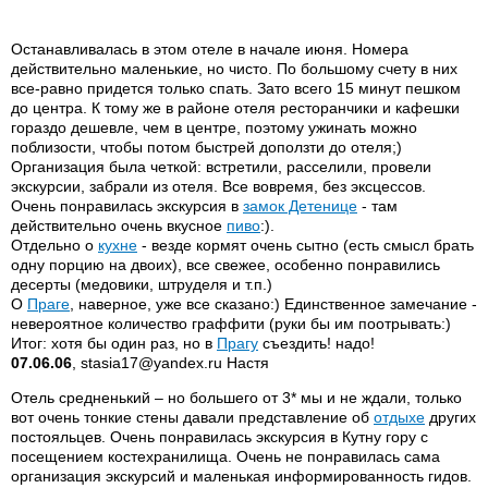
Останавливалась в этом отеле в начале июня. Номера
действительно маленькие, но чисто. По большому счету в них
все-равно придется только спать. Зато всего 15 минут пешком
до центра. К тому же в районе отеля ресторанчики и кафешки
гораздо дешевле, чем в центре, поэтому ужинать можно
поблизости, чтобы потом быстрей доползти до отеля;)
Организация была четкой: встретили, расселили, провели
экскурсии, забрали из отеля. Все вовремя, без эксцессов.
Очень понравилась экскурсия в
замок Детенице
- там
действительно очень вкусное
пиво
:).
Отдельно о
кухне
- везде кормят очень сытно (есть смысл брать
одну порцию на двоих), все свежее, особенно понравились
десерты (медовики, штруделя и т.п.)
О
Праге
, наверное, уже все сказано:) Единственное замечание -
невероятное количество граффити (руки бы им поотрывать:)
Итог: хотя бы один раз, но в
Прагу
съездить! надо!
07.06.06
, stasia17@yandex.ru Настя
Отель средненький – но большего от 3* мы и не ждали, только
вот очень тонкие стены давали представление об
отдыхе
других
постояльцев. Очень понравилась экскурсия в Кутну гору с
посещением костехранилища. Очень не понравилась сама
организация экскурсий и маленькая информированность гидов.