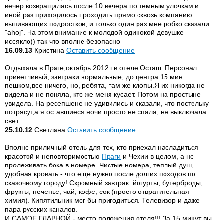
вечер возвращалась после 10 вечера по темным улочкам и
иной раз приходилось проходить прямо сквозь компанию
выпивающих подростков, и только один раз мне робко сказали
"ahoj". На этом внимание к молодой одинокой девушке
иссякло)) так что вполне безопасно
16.09.13
Кристина
Оставить сообщение
Отдыхала в Праге,октябрь 2012 г.в отеле Осташ. Персонал
приветливый, завтраки нормальные, до центра 15 мин
пешком,все ничего, но, ребята, там же клопы.Я их никогда не
видела и не поняла, кто же меня кусает. Потом на простыне
увидела. На ресепшене не удивились и сказали, что постельку
потрясут,а я оставшиеся ночи просто не спала, не выключала
свет.
25.10.12
Светлана
Оставить сообщение
Вполне приличный отель для тех, кто приехал насладиться
красотой и неповторимостью
Праги
и Чехии в целом, а не
пролеживать бока в номере. Чистые номера, теплый душ,
удобная кровать - что еще нужно после долгих походов по
сказочному городу! Скромный завтрак: йогурты, бутерброды,
фрукты, печенье, чай, кофе, сок (просто отвратительная
химия). Кипятильник мог бы пригодиться. Телевизор и даже
пара русских каналов.
И САМОЕ ГЛАВНОЙ - место положения отеля!!! За 15 минут вы