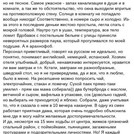
но не тесное. Самое ужасное - запах канализации в душе и в
комнате, а так же то обстоятельство, что окна выходили впритык
на противоположную стену. Солнце в комнату не попадало
вообще никогда! Соответственно, в номере сыро и холодно. Из-
за этого в последние деньки жестоко простыла, легла спать с
мокрой головой. Наутро гул в ушах, температура, все тело
ломит. Вдобавок с постельным бельем с улицы принесли
невероятных размеров паука, который прогуливался по моей
подушке. А я арахнофоб.
Персонал приветливый, говорят на русском не идеально, но
понятно, понимают английский, немецкий, испанский. Хозяин
отеля улыбчивый, добрый, ненавязчиво интересуется, нравится
ли вам завтрак и т.п. Кстати, завтраки не разнообразные,
шведский стол, но я не привередлива, да и все, что я люблю,
было в меню. На ресепшене можно попросить чай,
электрочайник, стакан и ложечку. Сухой паек прямо-таки
умилил - прям как мама собирала)) два бутерброда с маслом,
ветчиной и сыром, вафелька в упаковке, сок (довольно гадкий,
но выбирать не приходится) и яблоко. Собрали, даже учитывая
то, что я сказала о нем в 10 вечера накануне. В одну из смен
работает приятная дама, которая очень подробно объяснила
мне,где я могу найти желаемые достопримечательности.
И да, несмотря на 15 мин ходьбы от центра, жижков грязнючий
спальный район, с поймойками, пьяницами, загажеными
тротуарами и подозрительными личностями. Но! Я каждый