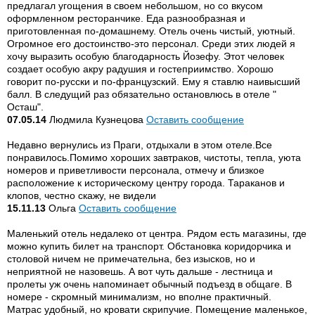
предлагал угощения в своем небольшом, но со вкусом
оформленном ресторанчике. Еда разнообразная и
приготовленная по-домашнему. Отель очень чистый, уютный.
Огромное его достоинство-это персонал. Среди этих людей я
хочу выразить особую благодарность Йозефу. Этот человек
создает особую акру радушия и гостеприимство. Хорошо
говорит по-русски и по-французский. Ему я ставлю наивысший
балл. В следущий раз обязательно остановлюсь в отеле "
Осташ".
07.05.14
Людмила Кузнецова
Оставить сообщение
Недавно вернулись из Праги, отдыхали в этом отеле.Все
понравилось.Помимо хороших завтраков, чистоты, тепла, уюта
номеров и приветливости персонала, отмечу и близкое
расположение к историческому центру города. Тараканов и
клопов, честно скажу, не видели
15.11.13
Ольга
Оставить сообщение
Маленький отель недалеко от центра. Рядом есть магазины, где
можно купить билет на транспорт. Обстановка коридорчика и
столовой ничем не примечательна, без изысков, но и
неприятной не назовешь. А вот чуть дальше - лестница и
пролеты уж очень напоминает обычный подъезд в общаге. В
номере - скромный минимализм, но вполне практичный.
Матрас удобный, но кровати скрипучие. Помещение маленькое,