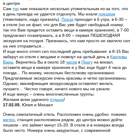
в центре.
Сам
тур
нам показался несколько утомительным из-за того, что
в день приезда не удается отдохнуть. Мы ехали
поездом
(тяжеловато, надо признать).
Поезд
приходит в 6 утра, в 6-30 –
в отеле (но не факт, что для Вас уже будет свободный номер,
так что Вам придется оставить вещи в камере хранения), в 7-00
предлагают позавтракать, а в 8-00 – первая ПЕШЕХОДНАЯ
экскурсия на полдня. Признаюсь, что нам просто не хватило сил
на нее отправиться…
И еще много отнял сил последний день пребывания: в 8-15 Вас
заберут из отеля с вещами и повезут на целый день в
Карловы
Вары
. Вернетесь Вы в около 18
часов
в
Прагу
на вокзал,
оставите вещи в камере хранения и у Вас еще будет 4 часа до
поезда… По-моему, несколько бестолково организовано.
Предлагаемые экскурсии очень красивы и четко организованы.
Однако, квалификация экскурсоводов оставляет желать
лучшего… Честно говоря, ничего нового мы не узнали.
И еще минус – очень многочисленные группы.
Желаем всем удачного
отдыха
!
17.02.05
, Юлия и Михаил
Очень симпатичный отель. Расположен очень удобно: помимо
метро
, станция расположена рядом, до центра можно дойти
пешком - это займет минут 15-20. В отеле и в номерах всегда
было чисто. Номера очень аккуратные, с современной