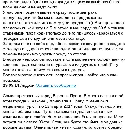
времени,видать),щёлкать,подходя к ящику каждый раз было
влом,да оно и не надо было.
У нас был поздний вылет и сразу после завтрака
предупредили,чтобы мы съезжали,на предложение
доплатить,ответили,что номер уже продан. : ((( В конце концов
предложили комнату на 5-м этаже в мансарде за 50 €,а так как
старенький лифт ходит только до 4-го,пришлось карабкаться с
чемоданами по крутой винтовой лестнице.
Завтраки вполне себе съедобные,хозяин ежеутренне заходит в
столовую и здоровается с народом,он же иногда не гнушается
помочь персоналу убрать посуду со столов.
В номера неплохо бы поставить хоть маленькие холодильнички
конечно : разговаривали с туристами из других отелей 3* - у
многих таковые присутствовали в нумерах.
Вот так вкратце-у кого есть вопросы-спрашивайте,что знаю-
подскажу.
29.05.14
Андрей
Оставить сообщение
Самое прекрасный город Европы- Прага. Я много слышала об
этом городе и, наконец, приехала в Прагу. У меня был
недельный тур с 4 по 12 марта 2014 года. Скажу, честно, я не
много побаивалась. Путешествовала одна, иностранным
языком владею слабо. Но мои опасения были напрасны. Меня
встретили в отеле "Осташ" так, как-будто это были мои давние
добрые друзья. Очень приветливый хозяин, который любезно