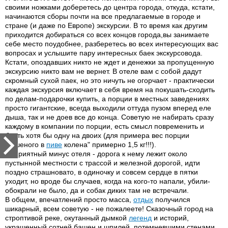
своими ножками доберетесь до центра города, откуда, кстати,
начинаются сборы почти на все предлагаемые в городе и
стране (и даже по Европе) экскурсии. В то время как другим
приходится добираться со всех концов города,вы занимаете
себе место поудобнее, разберетесь во всех интересующих вас
вопросах и услышите пару интересных баек экскурсовода.
Кстати, опоздавших никто не ждет и денежки за пропущенную
экскурсию никто вам не вернет. В отеле вам с собой дадут
скромный сухой паек, но это ничуть не огорчает - практически
каждая экскурсия включает в себя время на покушать-сходить
по делам-подарочки купить, а порции в местных заведениях
просто гигантские, всегда выходили оттуда пузом вперед еле
дыша, так и не доев все до конца. Советую не набирать сразу
каждому в компании по порции, есть смысл повременить и
брать хотя бы одну на двоих (для примера вес порции
"тушеного в
пиве
колена" примерно 1,5 кг!!!).
Неприятный минус отеля - дорога к нему лежит около
пустынной местности с трассой и железной дорогой, идти
поздно страшновато, в одиночку и совсем сердце в пятки
уходит, но вроде бы случаев, когда на кого-то напали, убили-
обокрали не было, да и собак диких там не встречали.
В общем, впечатлений просто масса,
отдых
получился
шикарный, всем советую - не пожалеете! Сказочный город на
строптивой реке, окутанный дымкой
легенд
и историй,
украшенный сотней башен и шпилей, потемневшими стенами