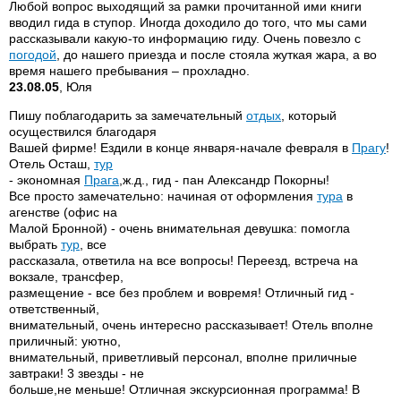
Любой вопрос выходящий за рамки прочитанной ими книги
вводил гида в ступор. Иногда доходило до того, что мы сами
рассказывали какую-то информацию гиду. Очень повезло с
погодой
, до нашего приезда и после стояла жуткая жара, а во
время нашего пребывания – прохладно.
23.08.05
, Юля
Пишу поблагодарить за замечательный
отдых
, который
осуществился благодаря
Вашей фирме! Ездили в конце января-начале февраля в
Прагу
!
Отель Осташ,
тур
- экономная
Прага
,ж.д., гид - пан Александр Покорны!
Все просто замечательно: начиная от оформления
тура
в
агенстве (офис на
Малой Бронной) - очень внимательная девушка: помогла
выбрать
тур
, все
рассказала, ответила на все вопросы! Переезд, встреча на
вокзале, трансфер,
размещение - все без проблем и вовремя! Отличный гид -
ответственный,
внимательный, очень интересно рассказывает! Отель вполне
приличный: уютно,
внимательный, приветливый персонал, вполне приличные
завтраки! 3 звезды - не
больше,не меньше! Отличная экскурсионная программа! В