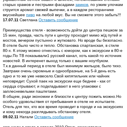
старых храмов и пестрыми фасадами
замков
, по узким улочкам
струится аромат свежей выпечки, а в каждом ресторанчике
вкуснейшее
пиво
на любой вкус. Вы не сможете этого забыть!!!
17.07.11
Светлана
Оставить сообщение
Преимущества отеля - возможность дойти до центра пешком за
15 мин, правда, часть пути к центру проходит мимо ж/д путей и
мостов, вечером пустынно и жутковато. Но вроде бы безопасно.
В отеле было чисто и тепло. Обстановка спартанская, в стиле
80-х. К этому можно отнестись с юмором, как к экскурсии в 80-е
годы.По ТВ показывали1 русский канал, хоть какой-то источник
новостей. В интеренет выход только с вашим ноутбуком.
Т.к.в данный период в отеле был минимум жильцов, было тихо.
Завтраки очень скромные и однообразные, на 5-й день есть
одно и то же уже невесело.Свой кипятильник или чайник
неповредит. Сухой паек на экскурсии еще беднее - как от
сердца отрывают, и подкладывают в него упаковки с
заплесневелыми паштетами.
В общем, ради экономии и близости к центру пожить можно.Но
особого удовольствия от пребывания в отеле не испытаете.
Отель для тех, кто все время проводит в городе и на экскурсиях
и кому некогда разглядывать обстановку отеля.
09.02.11
Натали
Оставить сообщение