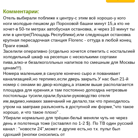
Комментарии:
Отель выбирали поближе к центру-с этим всё хорошо-у кого
ноги молодые-пешком до Пороховой башни минут 15,а кто не
хочет-в 50-ти метрах автобусная остановка, и через 10 минут ты
или в центре(Площадь Республики),или следующая остановка
крупная пересадочная станция Florenc - оттуда в любой конец
Праги езжай.
Заселили оперативно (отдельно хочется отметить с ностальгией
холодильный шкаф на ресепшн с несколькими сортами
пива,алко-и безалкоголльных напитков по смешным для Москвы
ценам!!!).
Номера маленькие,в санузле конечно сыро и пованивает
канализацией,но терпимо,если дверь закрыть.У нас был 21-й
номер с окнами во двор-колодец,а этажом выше располагается
площадка для курения,и там постоянно допоздна нетрезвые
постояльцы тусили,орали,бухали-руководство отеля
им,видимо,никаких замечаний не делало,так что приходилось
утром на завтраке разъяснять в доступной им форме,"что такое
хорошо, и что такое плохо" .
Убирали нормально для трёшки-бельё меняли чуть не через
день и полотенца тоже (оставлял по 1-2 $). По ТВ один русский
канал : "новости 24",может и другие есть,но т.к. пульт был
сдохший (кнопки сносились от