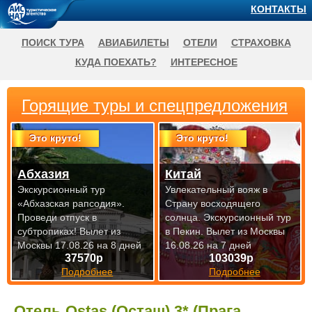
КОНТАКТЫ
ПОИСК ТУРА
АВИАБИЛЕТЫ
ОТЕЛИ
СТРАХОВКА
КУДА ПОЕХАТЬ?
ИНТЕРЕСНОЕ
Горящие туры и спецпредложения
Это круто!
Это круто!
Абхазия
Китай
Экскурсионный тур
Увлекательный вояж в
«Абхазская рапсодия».
Страну восходящего
Проведи отпуск в
солнца. Экскурсионный тур
субтропиках!
Вылет из
в Пекин.
Вылет из Москвы
Москвы 17.08.26 на 8 дней
16.08.26 на 7 дней
37570р
103039р
Подробнее
Подробнее
Отель Ostas (Осташ) 3* (Прага,