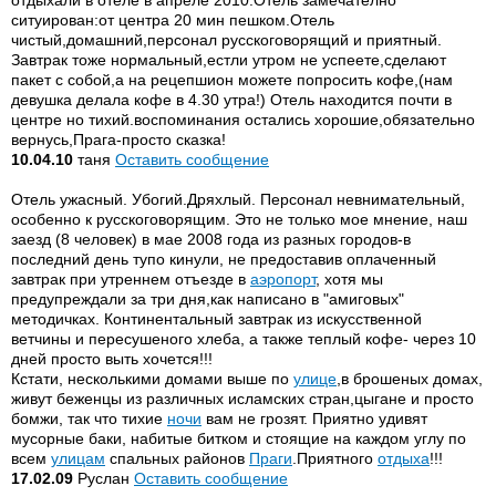
отдыхали в отеле в апреле 2010.Отель замечателно
ситуирован:от центра 20 мин пешком.Отель
чистый,домашний,персонал русскоговорящий и приятный.
Завтрак тоже нормальный,естли утром не успеете,сделают
пакет с собой,а на рецепшион можете попросить кофе,(нам
девушка делала кофе в 4.30 утра!) Отель находится почти в
центре но тихий.воспоминания остались хорошие,обязательно
вернусь,Прага-просто сказка!
10.04.10
таня
Оставить сообщение
Отель ужасный. Убогий.Дряхлый. Персонал невнимательный,
особенно к русскоговорящим. Это не только мое мнение, наш
заезд (8 человек) в мае 2008 года из разных городов-в
последний день тупо кинули, не предоставив оплаченный
завтрак при утреннем отъезде в
аэропорт
, хотя мы
предупреждали за три дня,как написано в "амиговых"
методичках. Континентальный завтрак из искусственной
ветчины и пересушеного хлеба, а также теплый кофе- через 10
дней просто выть хочется!!!
Кстати, несколькими домами выше по
улице
,в брошеных домах,
живут беженцы из различных исламских стран,цыгане и просто
бомжи, так что тихие
ночи
вам не грозят. Приятно удивят
мусорные баки, набитые битком и стоящие на каждом углу по
всем
улицам
спальных районов
Праги
.Приятного
отдыха
!!!
17.02.09
Руслан
Оставить сообщение