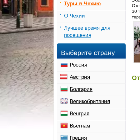
Skl
Туры в Чехию
Оте
30 
О Чехии
тер
Лучшее время для
посещения
Выберите страну
Россия
Австрия
От
Болгария
Великобритания
Венгрия
Вьетнам
Греция