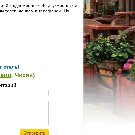
стей 2 одноместных, 40 двухместных и
вым телевидением и телефоном. На
т отель!
рага
, Чехия):
нтарий