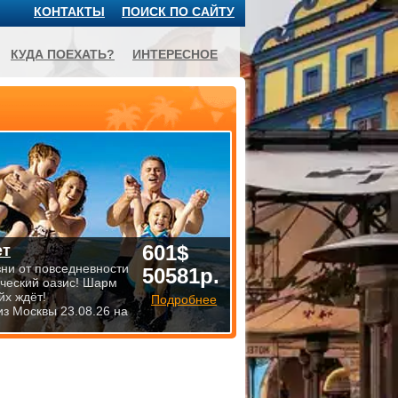
КОНТАКТЫ
ПОИСК ПО САЙТУ
КУДА ПОЕХАТЬ?
ИНТЕРЕСНОЕ
601$
ет
зни от повседневности
50581р.
ический оазис! Шарм
йх ждёт!
Подробнее
из Москвы 23.08.26 на