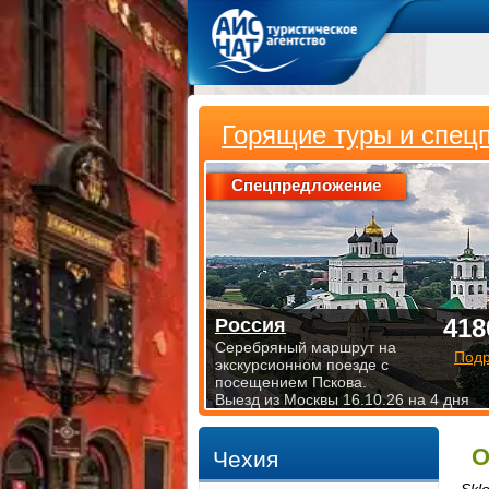
Горящие туры и спец
Спецпредложение
418
Россия
Серебряный маршрут на
Под
экскурсионном поезде с
посещением Пскова.
Выезд из Москвы 16.10.26 на 4 дня
О
Чехия