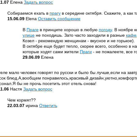
11.07
Елена
Задать вопрос
Собираемся ехать в
прагу
в середине октября. Скажите, а как 
15.06.09
Elena
Оставить сообщение
В
Праге
в принципе хорошо в любую
погоду
. В ноябре 
улице
не походишь. Зато часто заходили в разные
кафе
Козел - рекомендую женщинам - вкусное и не горькое).
В октябре еще будет тепло, скорее всего, особенно в н
которые ходят сами жители
Праги
- не пожалеете, все г
29.06.09
Елена
теле мало человек говорят по русски и было бы лучше,если на зав
сок блюд.А,вообщем понравилось,красивый дизайн,уютно,комфорт
сонал.Я бы не прочь посетить этот отель снова!
11.06
Настя
Задать вопрос
Чем кормят??
22.03.07
ирина
Ответить