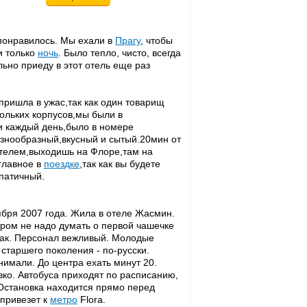
 понравилось. Мы ехали в
Прагу
, чтобы
и только
ночь
. Было тепло, чисто, всегда
ьно приеду в этот отель еще раз
 пришла в ужас,так как один товарищ
кольких корпусов,мы были в
и каждый день,было в номере
разнообразный,вкусный и сытый.20мин от
отелем,выходишь на Флоре,там на
главное в
поездке
,так как вы будете
мпатичный.
ября 2007 года. Жила в отеле Жасмин.
тром не надо думать о первой чашечке
трак. Персонал вежливый. Молодые
 старшего поколения - по-русски.
нимали. До центра ехать минут 20.
зко. Автобуса приходят по расписанию,
 Остановка находится прямо перед
 привезет к
метро
Flora.