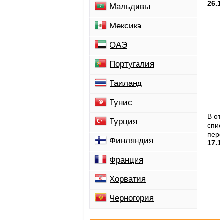
26.
Мальдивы
Мексика
ОАЭ
Португалия
Таиланд
Тунис
В о
Турция
спи
пер
Финляндия
17.
Франция
Хорватия
Черногория