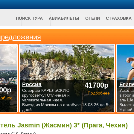
ПОИСК ТУРА
АВИАБИЛЕТЫ
ОТЕЛИ
СТРАХОВКА
предложения
41700р
Россия
Егип
00р
Соверши КАРЕЛЬСКУЮ
Усколь
Подробнее
кругосветку! Отличная и
в троп
робнее
увлекательная идея.
эль Ше
Выезд из Москвы на автобусе 13.08.26 на 5
Вылет 
дней
9 дней
тель Jasmin (Жасмин) 3* (Прага, Чехия)