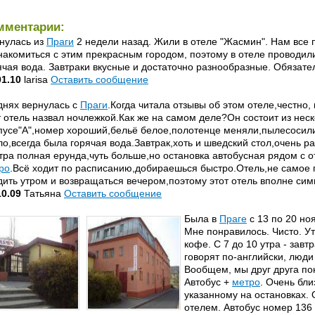
мментарии:
нулась из
Праги
2 недели назад. Жили в отеле "Жасмин". Нам все
накомиться с этим прекрасным городом, поэтому в отеле проводил
ячая вода. Завтраки вкусные и достаточно разнообразные. Обязател
01.10
larisa
Оставить сообщение
днях вернулась с
Праги
.Когда читала отзывы об этом отеле,честно,
т отель назвал ночлежкой.Как же на самом деле?Он состоит из нес
пусе"А",номер хороший,бельё белое,полотенце меняли,пылесосил
ло,всегда была горячая вода.Завтрак,хоть и шведский стол,очень 
тра полная ерунда,чуть больше,но остановка автобусная рядом с 
ро
.Всё ходит по расписанию,добираешься быстро.Отель,не самое 
дить утром и возвращаться вечером,поэтому этот отель вполне си
10.09
Татьяна
Оставить сообщение
Была в
Праге
с 13 по 20 но
Мне понравилось. Чисто. У
кофе. С 7 до 10 утра - зав
говорят по-английски, люди
Вообщем, мы друг друга по
Автобус +
метро
. Очень бли
указанному на остановках.
отелем. Автобус номер 136