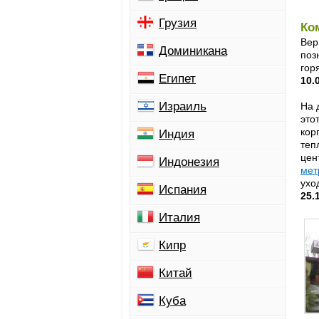
Грузия
Ко
Вер
Доминикана
поз
гор
Египет
10.
Израиль
На 
это
кор
Индия
теп
цен
Индонезия
мет
ухо
Испания
25.
Италия
Кипр
Китай
Куба