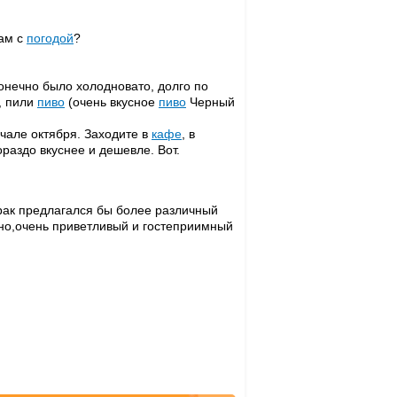
там с
погодой
?
конечно было холодновато, долго по
, пили
пиво
(очень вкусное
пиво
Черный
ачале октября. Заходите в
кафе
, в
ораздо вкуснее и дешевле. Вот.
трак предлагался бы более различный
но,очень приветливый и гостеприимный