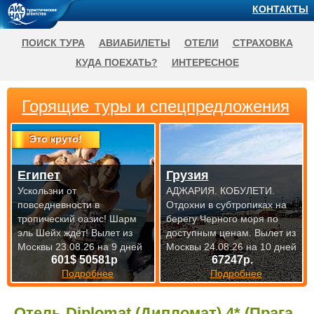
КОНТАКТЫ
ПОИСК ТУРА
АВИАБИЛЕТЫ
ОТЕЛИ
СТРАХОВКА
КУДА ПОЕХАТЬ?
ИНТЕРЕСНОЕ
Горящие туры и спецпредложения
Это круто!
Египет
Грузия
Ускользни от
АДЖАРИЯ. КОБУЛЕТИ.
повседневности в
Отдохни в субтропиках на
тропический оазис! Шарм
берегу Черного моря по
эль Шейх ждёт!
Вылет из
доступным
ценам. Вылет из
Москвы 23.08.26 на 9 дней
Москвы 24.08.26 на 10 дней
601$ 50581р
67247р.
Подробнее
Подробнее
Отель Diplomat (Дипломат) 4* (Прага,