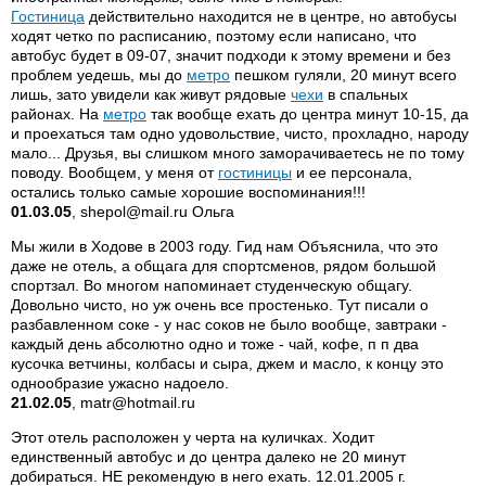
Гостиница
действительно находится не в центре, но автобусы
ходят четко по расписанию, поэтому если написано, что
автобус будет в 09-07, значит подходи к этому времени и без
проблем уедешь, мы до
метро
пешком гуляли, 20 минут всего
лишь, зато увидели как живут рядовые
чехи
в спальных
районах. На
метро
так вообще ехать до центра минут 10-15, да
и проехаться там одно удовольствие, чисто, прохладно, народу
мало... Друзья, вы слишком много заморачиваетесь не по тому
поводу. Вообщем, у меня от
гостиницы
и ее персонала,
остались только самые хорошие воспоминания!!!
01.03.05
, shepol@mail.ru Ольга
Мы жили в Ходове в 2003 году. Гид нам Объяснила, что это
даже не отель, а общага для спортсменов, рядом большой
спортзал. Во многом напоминает студенческую общагу.
Довольно чисто, но уж очень все простенько. Тут писали о
разбавленном соке - у нас соков не было вообще, завтраки -
каждый день абсолютно одно и тоже - чай, кофе, п п два
кусочка ветчины, колбасы и сыра, джем и масло, к концу это
однообразие ужасно надоело.
21.02.05
, matr@hotmail.ru
Этот отель расположен у черта на куличках. Ходит
единственный автобус и до центра далеко не 20 минут
добираться. НЕ рекомендую в него ехать. 12.01.2005 г.