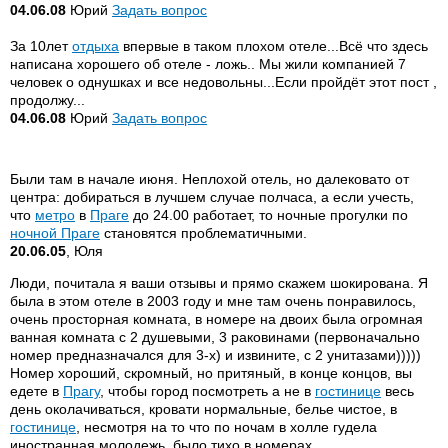
04.06.08
Юрий
Задать вопрос
За 10лет
отдыха
впервые в таком плохом отеле...Всё что здесь
написана хорошего об отеле - ложь.. Мы жили компанией 7
человек о однушках и все недовольны...Если пройдёт этот пост ,
продолжу...
04.06.08
Юрий
Задать вопрос
Были там в начале июня. Неплохой отель, но далековато от
центра: добираться в лучшем случае полчаса, а если учесть,
что
метро
в
Праге
до 24.00 работает, то ночные прогулки по
ночной Праге
становятся проблематичными.
20.06.05
, Юля
Люди, почитала я ваши отзывы и прямо скажем шокирована. Я
была в этом отеле в 2003 году и мне там очень понравилось,
очень просторная комната, в номере на двоих была огромная
ванная комната с 2 душевыми, 3 раковинами (первоначально
номер предназначался для 3-х) и извините, с 2 унитазами)))))
Номер хороший, скромный, но притяный, в конце концов, вы
едете в
Прагу
, чтобы город посмотреть а не в
гостинице
весь
день околачиваться, кровати нормальные, белье чистое, в
гостинице
, несмотря на то что по ночам в холле гудела
иностранная молодежь, было тихо в номерах.