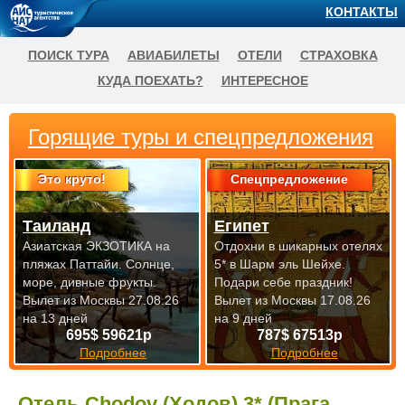
КОНТАКТЫ
ПОИСК ТУРА
АВИАБИЛЕТЫ
ОТЕЛИ
СТРАХОВКА
КУДА ПОЕХАТЬ?
ИНТЕРЕСНОЕ
Горящие туры и спецпредложения
Это круто!
Спецпредложение
Таиланд
Египет
Азиатская ЭКЗОТИКА на
Отдохни в шикарных отелях
пляжах Паттайи. Солнце,
5* в Шарм эль Шейхе.
море, дивные фрукты.
Подари себе праздник!
Вылет из Москвы 27.08.26
Вылет из Москвы 17.08.26
на 13 дней
на 9 дней
695$ 59621р
787$ 67513р
Подробнее
Подробнее
Отель Chodov (Ходов) 3* (Прага,