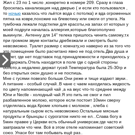
Жил с 23 по 1 число ,конкретно в номере 209. Сразу в глаза
бросилась канализация над дверью ( и если кто пользовался ,
то
ночью
казалось что льётся вода с потолка) и вда огроменных
пятна на ковре,похожие на блевотину или ожоги от утюга..На
тумбочка лежали подстилки для красоты,на запах от которых у
моей подруги началась аллергия,которые благополучно
выкинули.. Антенну для 14" телека пришлось чинить самому,т.к
при громком звуке контакты дребезжали и смотреть было
невозможно. Туалет размер с комнату,но наверно из за того что
это помещение было расчитано явно не под отель.Два душа и
туалет, где нет подставок под принадлежности и приходилось у
ног держать.Отель находится в поле где с одной стороны
болото,а недалеко держат гусей.Температура была 25-30гр и
без открытых окон душно и не поспишь.
Мне с гусями повезло больше.Они реже и тище издают звуки..
А питание - особый случай..В чане с чаем находилась жидкость
по цвету напоминающий чай ,а на вкус что-то среднее между
Юпи и Nectle - холодный чай.Я это пить не смог и пил
разбавленное молоко, которое если постоит 10мин сверху
отделялась вода.Кроме хлопьев с молоком , хлеба с
натуральным сыром есть невозможно.Остальные мясные
продукты и брынцзы с сурогатом никто не ел...Слава богу в
5мин правее у Церкви есть обычный универсам,где часто и
завтракали что чем. Всё в этом отеле напоминает советский
союз. Упаси бог там побывать ещё раз..