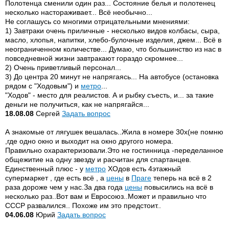
Полотенца сменили один раз... Состояние белья и полотенец
несколько настораживает... Всё необычно...
Не соглашусь со многими отрицательными мнениями:
1) Завтраки очень приличные - несколько видов колбасы, сыра,
масло, хлопья, напитки, хлебо-булочные изделия, джем... Всё в
неограниченном количестве... Думаю, что большинство из нас в
повседневной жизни завтракают гораздо скромнее...
2) Очень приветливый персонал...
3) До центра 20 минут не напрягаясь... На автобусе (остановка
рядом с "Ходовым") и
метро
...
"Ходов" - место для реалистов. А и рыбку съесть, и... за такие
деньги не получиться, как не напрягайся...
18.08.08
Сергей
Задать вопрос
А знакомые от лягушек вешалась..Жила в номере 30х(не помню
,где одно окно и выходит на окно другого номера.
Правильно охарактеризовали.Это не гостинница -переделанное
общежитие на одну звезду и расчитан для спартанцев.
Единственный плюс - у
метро
ХОдов есть 4этажный
супермаркет , где есть всё , а
цены
в
Праге
теперь на всё в 2
раза дороже чем у нас.За два года
цены
повысились на всё в
несколько раз..Вот вам и Евросоюз..Может и правильно что
СССР развалился.. Похоже им это предстоит..
04.06.08
Юрий
Задать вопрос