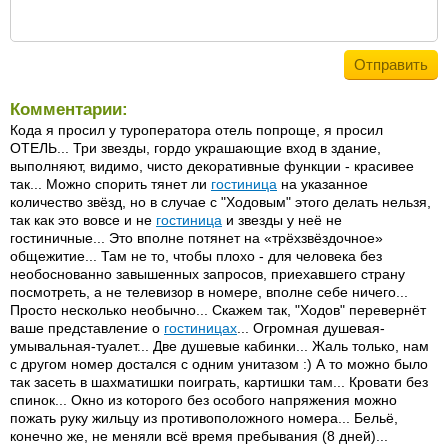
Комментарии:
Кода я просил у туроператора отель попроще, я просил
ОТЕЛЬ... Три звезды, гордо украшающие вход в здание,
выполняют, видимо, чисто декоративные функции - красивее
так... Можно спорить тянет ли
гостиница
на указанное
количество звёзд, но в случае с "Ходовым" этого делать нельзя,
так как это вовсе и не
гостиница
и звезды у неё не
гостиничные... Это вполне потянет на «трёхзвёздочное»
общежитие... Там не то, чтобы плохо - для человека без
необоснованно завышенных запросов, приехавшего страну
посмотреть, а не телевизор в номере, вполне себе ничего...
Просто несколько необычно... Скажем так, "Ходов" перевернёт
ваше представление о
гостиницах
... Огромная душевая-
умывальная-туалет... Две душевые кабинки... Жаль только, нам
с другом номер достался с одним унитазом :) А то можно было
так засеть в шахматишки поиграть, картишки там... Кровати без
спинок... Окно из которого без особого напряжения можно
пожать руку жильцу из противоположного номера... Бельё,
конечно же, не меняли всё время пребывания (8 дней)...