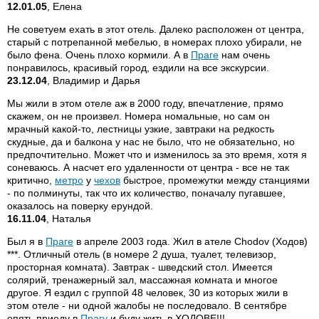
12.01.05
, Елена
Не советуем ехать в этот отель. Далеко расположен от центра,
старый с потрепанной мебелью, в номерах плохо убирали, не
было фена. Очень плохо кормили. А в
Праге
нам очень
понравилось, красивый город, ездили на все экскурсии.
23.12.04
, Владимир и Дарья
Мы жили в этом отеле аж в 2000 году, впечатление, прямо
скажем, он не произвел. Номера номальные, но сам он
мрачный какой-то, лестницы узкие, завтраки на редкость
скудные, да и балкона у нас не было, что не обязательно, но
предпочтительно. Может что и изменилось за это время, хотя я
соневаюсь. А насчет его удаленности от центра - все не так
критично,
метро
у
чехов
быстрое, промежутки между станциями
- по полминуты, так что их количество, поначалу пугавшее,
оказалось на поверку ерундой.
16.11.04
, Наталья
Был я в
Праге
в апреле 2003 года. Жил в ателе Chodov (Ходов)
***. Отличный отель (в номере 2 душа, туалет, телевизор,
просторная комната). Завтрак - шведский стол. Имеется
солярий, тренажерный зал, массажная комната и многое
другое. Я ездил с группой 48 человек, 30 из которых жили в
этом отеле - ни одной жалобы не последовало. В сентябре
опять приеду в
Прагу
и буду жить в ХОДОВЕ!!!