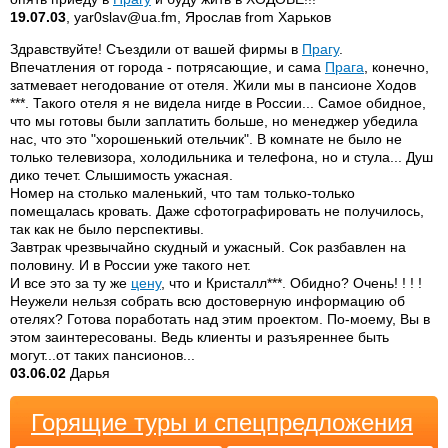
19.07.03
, yar0slav@ua.fm, Ярослав from Харьков
Здравствуйте! Съездили от вашей фирмы в
Прагу
.
Впечатления от города - потрясающие, и сама
Прага
, конечно,
затмевает негодование от отеля. Жили мы в пансионе Ходов
***. Такого отеля я не видела нигде в России... Самое обидное,
что мы готовы были заплатить больше, но менеджер убедила
нас, что это "хорошенький отельчик". В комнате не было не
только телевизора, холодильника и телефона, но и стула... Душ
дико течет. Слышимость ужасная.
Номер на столько маленький, что там только-только
помещалась кровать. Даже сфотографировать не получилось,
так как не было перспективы.
Завтрак чрезвычайно скудный и ужасный. Сок разбавлен на
половину. И в России уже такого нет.
И все это за ту же
цену
, что и Кристалл***. Обидно? Очень! ! ! !
Неужели нельзя собрать всю достоверную информацию об
отелях? Готова поработать над этим проектом. По-моему, Вы в
этом заинтересованы. Ведь клиенты и разъяреннее быть
могут...от таких пансионов...
03.06.02
Дарья
Горящие туры и спецпредложения