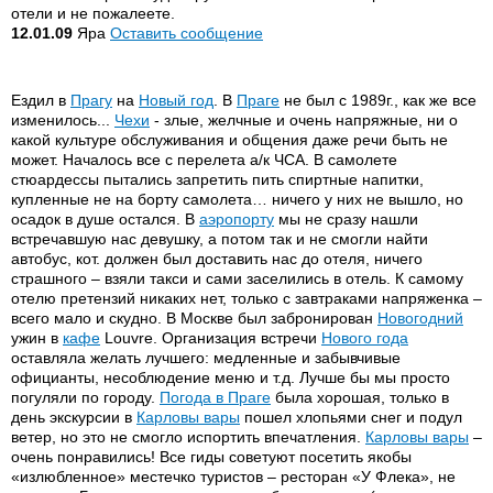
отели и не пожалеете.
12.01.09
Яра
Оставить сообщение
Ездил в
Прагу
на
Новый год
. В
Праге
не был с 1989г., как же все
изменилось...
Чехи
- злые, желчные и очень напряжные, ни о
какой культуре обслуживания и общения даже речи быть не
может. Началось все с перелета а/к ЧСА. В самолете
стюардессы пытались запретить пить спиртные напитки,
купленные не на борту самолета… ничего у них не вышло, но
осадок в душе остался. В
аэропорту
мы не сразу нашли
встречавшую нас девушку, а потом так и не смогли найти
автобус, кот. должен был доставить нас до отеля, ничего
страшного – взяли такси и сами заселились в отель. К самому
отелю претензий никаких нет, только с завтраками напряженка –
всего мало и скудно. В Москве был забронирован
Новогодний
ужин в
кафе
Louvre. Организация встречи
Нового года
оставляла желать лучшего: медленные и забывчивые
официанты, несоблюдение меню и т.д. Лучше бы мы просто
погуляли по городу.
Погода в Праге
была хорошая, только в
день экскурсии в
Карловы вары
пошел хлопьями снег и подул
ветер, но это не смогло испортить впечатления.
Карловы вары
–
очень понравились! Все гиды советуют посетить якобы
«излюбленное» местечко туристов – ресторан «У Флека», не