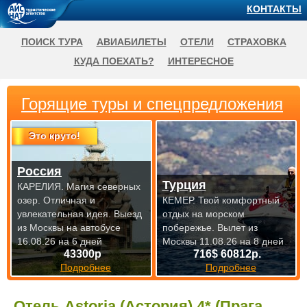
КОНТАКТЫ
ПОИСК ТУРА
АВИАБИЛЕТЫ
ОТЕЛИ
СТРАХОВКА
КУДА ПОЕХАТЬ?
ИНТЕРЕСНОЕ
Горящие туры и спецпредложения
Это круто!
Россия
Турция
КАРЕЛИЯ. Магия северных
озер. Отличная и
КЕМЕР. Твой комфортный
увлекательная идея.
Выезд
отдых на морском
из Москвы на автобусе
побережье.
Вылет из
16.08.26 на 6 дней
Москвы 11.08.26 на 8 дней
43300р
716$ 60812р.
Подробнее
Подробнее
Отель Astoria (Астория) 4* (Прага,