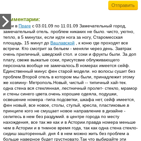
Комментарии:
были в
Праге
с 03.01.09 по 11.01.09 Замечательный город,
замечательный отель. проблем никаких не было. чисто, уютно,
тепло, в 5 минутах, если идти нога за ногу, Старомесская
площадь. 15 минут до
Вацлавской
, к коню где проходят все
встречи. Кто смотрит за бельем - меняли через день. Завтрак
очень приличный, шведский стол. и соки и фрукты были. За доп
плату, свеже выжатые соки, присутсвие облуживающего
персонала вообще не замечалось.В номерах имеется сейф.
Единственный минус фен старой модели. но волосы сушит без
проблем.Второй отель в котором мы были, принадлежит этому
же хозяину- Метрополь.Новый, чистый -- типичный хай-тек.
одна стена вся стеклянная, лестничный пролет- стекло, мрамор
и стены синего цвета.очень хорошие одеяла, подушки,
освешение номера -типа подсветки, шкафа нет, сейф имеется,
фен новый, все новое, столы, стульй, кресла, пластиковые.в
принципе кого не смущает новое направление в дизайне -
селитесь в нем без раздумий. в центре города по месту
нахождения, все так же как и в Астории.правда номера меньше
чем в Астории и в тнмное время года, так как одна стена стекло-
сидиш зашторенный. дня 4 в нем можно жить без проблем а
больше наверное будет грустновато.Так что выбирайте эти