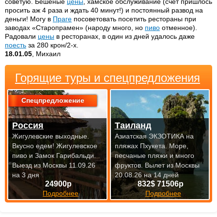
советую. Бешеные
цены
, хамское обслуживание (счет пришлось
просить аж 4 раза и ждать 40 минут!) и постоянный развод на
деньги! Могу в
Праге
посоветовать посетить рестораны при
заводах «Старопрамен» (народу много, но
пиво
отменное).
Радовали
цены
в ресторанах, в один из дней удалось даже
поесть
за 280 крон/2-х.
18.01.05
, Михаил
Горящие туры и спецпредложения
Спецпредложение
Россия
Таиланд
Жигулевские выходные.
Азиатская ЭКЗОТИКА на
Вкусно едем! Жигулевское
пляжах Пхукета. Море,
пиво и Замок Гарибальди.
песчаные пляжи и много
Выезд из Москвы 11.09.26
фруктов.
Вылет из Москвы
на 3 дня
20.08.26 на 14 дней
24900р
832$ 71506р
Подробнее
Подробнее