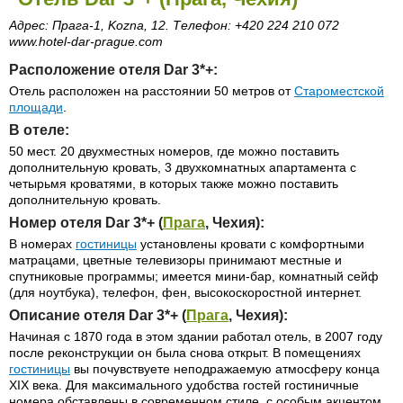
Адрес: Прага-1, Kozna, 12. Телефон: +420 224 210 072
www.hotel-dar-prague.com
Расположение отеля Dar 3*+:
Отель расположен на расстоянии 50 метров от
Староместской
площади
.
В отеле:
50 мест. 20 двухместных номеров, где можно поставить
дополнительную кровать, 3 двухкомнатных апартамента с
четырьмя кроватями, в которых также можно поставить
дополнительную кровать.
Номер отеля Dar 3*+ (
Прага
, Чехия):
В номерах
гостиницы
установлены кровати с комфортными
матрацами, цветные телевизоры принимают местные и
спутниковые программы; имеется мини-бар, комнатный сейф
(для ноутбука), телефон, фен, высокоскоростной интернет.
Описание отеля Dar 3*+ (
Прага
, Чехия):
Начиная с 1870 года в этом здании работал отель, в 2007 году
после реконструкции он была снова открыт. В помещениях
гостиницы
вы почувствуете неподражаемую атмосферу конца
XIX века. Для максимального удобства гостей гостиничные
номера обставлены в современном стиле, с особым акцентом