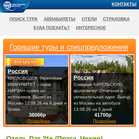
КОНТАКТЫ
ПОИСК ТУРА
АВИАБИЛЕТЫ
ОТЕЛИ
СТРАХОВКА
КУДА ПОЕХАТЬ?
ИНТЕРЕСНОЕ
Горящие туры и спецпредложения
Это круто!
Россия
Россия
КИСЛОВОДСК. Укрепляем
ИММУНИТЕТ – пьем
Соверши КАРЕЛЬСКУЮ
НАРЗАН прямо из
кругосветку! Отличная и
источников.
Вылет из
увлекательная идея.
Выезд
Москвы 12.08.26 на 8 дней и
из Москвы на автобусе
более
13.08.26 на 5 дней
36066р
41700р
Подробнее
Подробнее
Отель Dar 3*+ (Прага, Чехия)