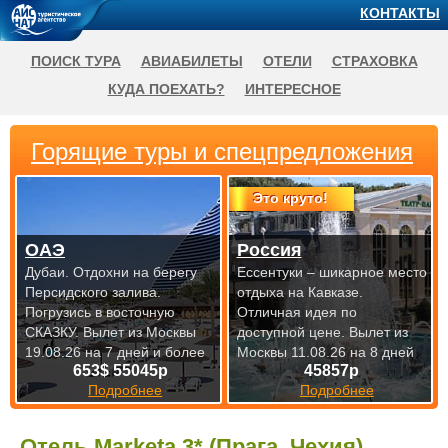
КОНТАКТЫ
ПОИСК ТУРА
АВИАБИЛЕТЫ
ОТЕЛИ
СТРАХОВКА
КУДА ПОЕХАТЬ?
ИНТЕРЕСНОЕ
Горящие туры и спецпредложения
Это круто!
ОАЭ
Россия
Дубаи. Отдохни на берегу
Ессентуки – шикарное место
Персидского залива.
отдыха на Кавказе.
Погрузись в восточную
Отличная идея по
СКАЗКУ.
Вылет из Москвы
доступной цене.
Вылет из
19.08.26 на 7 дней и более
Москвы 11.08.26 на 8 дней
653$ 55045р
45857р
Подробнее
Подробнее
Отель Marketa 3* (Прага, Чехия)