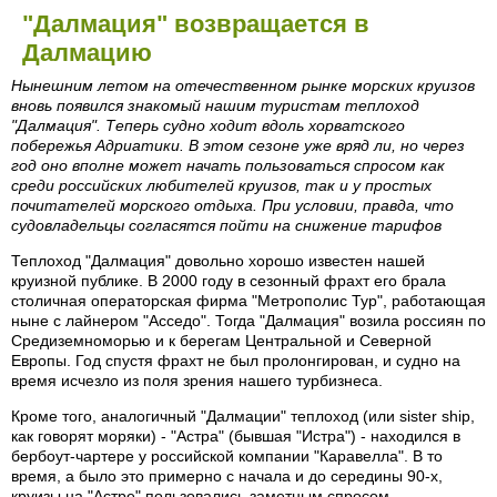
"Далмация" возвращается в
Далмацию
Нынешним летом на отечественном рынке морских круизов
вновь появился знакомый нашим туристам теплоход
"Далмация". Теперь судно ходит вдоль хорватского
побережья Адриатики. В этом сезоне уже вряд ли, но через
год оно вполне может начать пользоваться спросом как
среди российских любителей круизов, так и у простых
почитателей морского отдыха. При условии, правда, что
судовладельцы согласятся пойти на снижение тарифов
Теплоход "Далмация" довольно хорошо известен нашей
круизной публике. В 2000 году в сезонный фрахт его брала
столичная операторская фирма "Метрополис Тур", работающая
ныне с лайнером "Асседо". Тогда "Далмация" возила россиян по
Средиземноморью и к берегам Центральной и Северной
Европы. Год спустя фрахт не был пролонгирован, и судно на
время исчезло из поля зрения нашего турбизнеса.
Кроме того, аналогичный "Далмации" теплоход (или sister ship,
как говорят моряки) - "Астра" (бывшая "Истра") - находился в
бербоут-чартере у российской компании "Каравелла". В то
время, а было это примерно с начала и до середины 90-х,
круизы на "Астре" пользовались заметным спросом.