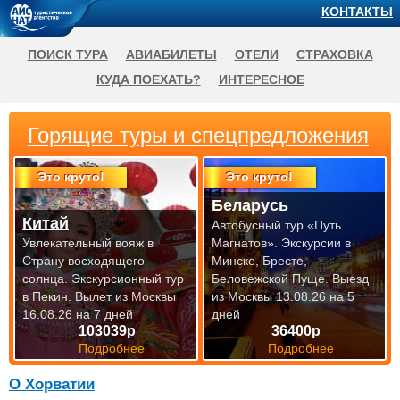
КОНТАКТЫ
ПОИСК ТУРА
АВИАБИЛЕТЫ
ОТЕЛИ
СТРАХОВКА
КУДА ПОЕХАТЬ?
ИНТЕРЕСНОЕ
Горящие туры и спецпредложения
Это круто!
Это круто!
Беларусь
Китай
Автобусный тур «Путь
Увлекательный вояж в
Магнатов». Экскурсии в
Страну восходящего
Минске, Бресте,
солнца. Экскурсионный тур
Беловежской Пуще.
Выезд
в Пекин.
Вылет из Москвы
из Москвы 13.08.26 на 5
16.08.26 на 7 дней
дней
103039р
36400р
Подробнее
Подробнее
О Хорватии