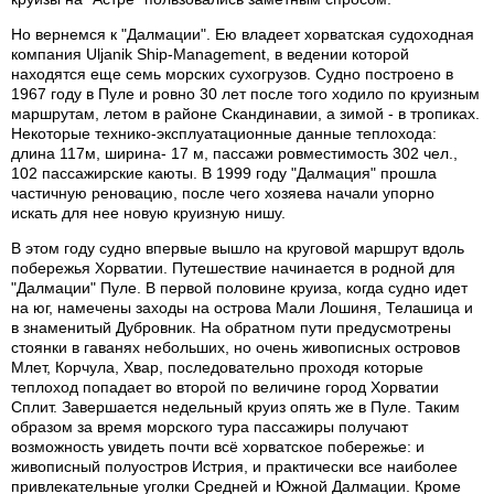
Но вернемся к "Далмации". Ею владеет хорватская судоходная
компания Uljanik Ship-Management, в ведении которой
находятся еще семь морских сухогрузов. Судно построено в
1967 году в Пуле и ровно 30 лет после того ходило по круизным
маршрутам, летом в районе Скандинавии, а зимой - в тропиках.
Некоторые технико-эксплуатационные данные теплохода:
длина 117м, ширина- 17 м, пассажи ровместимость 302 чел.,
102 пассажирские каюты. В 1999 году "Далмация" прошла
частичную реновацию, после чего хозяева начали упорно
искать для нее новую круизную нишу.
В этом году судно впервые вышло на круговой маршрут вдоль
побережья Хорватии. Путешествие начинается в родной для
"Далмации" Пуле. В первой половине круиза, когда судно идет
на юг, намечены заходы на острова Мали Лошиня, Телашица и
в знаменитый Дубровник. На обратном пути предусмотрены
стоянки в гаванях небольших, но очень живописных островов
Млет, Корчула, Хвар, последовательно проходя которые
теплоход попадает во второй по величине город Хорватии
Сплит. Завершается недельный круиз опять же в Пуле. Таким
образом за время морского тура пассажиры получают
возможность увидеть почти всё хорватское побережье: и
живописный полуостров Истрия, и практически все наиболее
привлекательные уголки Средней и Южной Далмации. Кроме