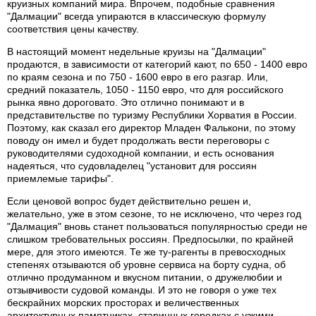
круизных компаний мира. Впрочем, подобные сравнения
"Далмации" всегда упираются в классическую формулу
соответствия цены качеству.
В настоящий момент недельные круизы на "Далмации"
продаются, в зависимости от категорий кают, по 650 - 1400 евро
по краям сезона и по 750 - 1600 евро в его разгар. Или,
средний показатель, 1050 - 1150 евро, что для российского
рынка явно дороговато. Это отлично понимают и в
представительстве по туризму Республики Хорватия в России.
Поэтому, как сказал его директор Младен Фалькони, по этому
поводу он имел и будет продолжать вести переговоры с
руководителями судоходной компании, и есть основания
надеяться, что судовладелец "установит для россиян
приемлемые тарифы".
Если ценовой вопрос будет действительно решен и,
желательно, уже в этом сезоне, то не исключено, что через год
"Далмация" вновь станет пользоваться популярностью среди не
слишком требовательных россиян. Предпосылки, по крайней
мере, для этого имеются. Те же ту-рагенты в превосходных
степенях отзываются об уровне сервиса на борту судна, об
отлично продуманном и вкусном питании, о дружелюбии и
отзывчивости судовой команды. И это не говоря о уже тех
бескрайних морских просторах и величественных
архитектурных памятниках, старинных городках с узкими