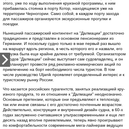
этого, уже по ходу выполнения круизной программы, к ним
прибавилась стоянка в порту Котор, находящемся уже на
территории Черногории. Само собой, в каждом порту захода
для пассажиров организуются экскурсионные прогулки и
поездки.
Нынешний пассажирский контингент на "Далмации" достаточно
традиционен и представлен в основном пенсионерами из
Германии. И поскольку судно только в мае первый раз вышло
на маршрут вдоль региона, в честь которого его и назвали, его
загрузка была еще крайне далека от требуемой. Организатором
походов "Далмации" сейчас выступает сам судовладелец, и он
же планирует провести ряд рекламно-коммерческих акций по
привлечению на борт необходимого числа туристов. В том
числе руководство Uljanik проявляет определенный интерес и к
туристскому рынку России.
Что касается российских турагентств, занятых реализацией кру-
изного продукта, то их отношение к "Далмации" неоднозначно.
Основные претензии, которые они предъявляют к теплоходу,
так или иначе связаны с его достаточно почтенным возрастом.
Действительно, конструкция и внутренний дизайн судна, в 60-х
годах заслуженно считавшиеся ультрасовременными и еще лет
десять назад вполне приемлемыми, теперь явно проигрывают
по комфортабельности современным мега-лайнерам ведущих