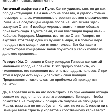
которыми познакомился лично...
Античный амфитеатр в Пуле.
Как ни удивительно, он до сих
пор действующий. Нам немного не повезло, и удалось только
посмотреть на величественные строения времен классического
Рима. А на следующей неделе после нашего визита здесь
выступал Стинг. И вообще мировые знаменитости обожают
приезжать сюда. Судите сами, какой блестящий парад имен -
Кабалье, Каррерас, Мадонна, все тот же Стинг. Говорят, по
акустике этот театр один из лучших в мире, и в полной мере
передает всю мощь и все оттенки голоса. Вот бы нашим
архитекторам концертных залов поучиться у своих коллег из
далекого прошлого...
Городок Ум.
Он вошел в Книгу рекордов Гинесса как самый
маленький город на планете. В это трудно поверить, но
численность его населения всего четырнадцать человек. И при
этом в городе есть муниципалитет и своя полиция.
Представляете, какие сложные проблемы ей приходится
решать?
Да, в Хорватии есть на что посмотреть. Но при желании отсюда
совсем нетрудно нанести вояж в соседнюю Венецию. Чтобы
покататься на гондолах и покормить голубей на площади Св.
Марка, визы вам не потребуется. Кстати, не из-за близости ли к
Венеции такая страсть у хорватов к собственному карнавалу?