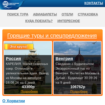
КОНТАКТЫ
ПОИСК ТУРА
АВИАБИЛЕТЫ
ОТЕЛИ
СТРАХОВКА
КУДА ПОЕХАТЬ?
ИНТЕРЕСНОЕ
Горящие туры и спецпредложения
Это круто!
Россия
Венгрия
КАРЕЛИЯ. Магия северных
Свидание с Будапештом.
озер. Отличная и
Экскурсионный тур по
увлекательная идея.
Выезд
Венгрии.
Вылет из Москвы в
из Москвы на автобусе
Дубай - Будапешт 30.09.26
16.08.26 на 6 дней
на 9 дней
43300р
106762р
Подробнее
Подробнее
О Хорватии