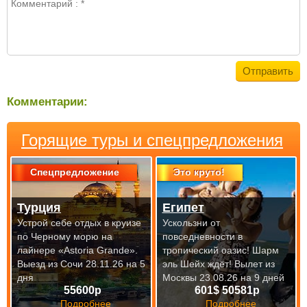
Комментарии:
Горящие туры и спецпредложения
Спецпредложение
Это круто!
Турция
Египет
Устрой себе отдых в круизе
Ускользни от
по Черному морю на
повседневности в
лайнере «Astoria Grande».
тропический оазис! Шарм
Выезд из Сочи 28.11.26 на 5
эль Шейх ждёт!
Вылет из
дня
Москвы 23.08.26 на 9 дней
55600р
601$ 50581р
Подробнее
Подробнее