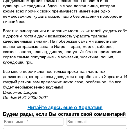
Средиземноморский климат несомненно повлиял и на
кулинарные традиции. Здесь в моде легкая пища, которая
кроме всех прочих своих преимуществ имеет еще одно
немаловажное: кушать можно часто без опасения приобрести
лишний вес.
Богатые виноградники и желание местных жителей угодить себе
и дорогим гостям дали возможность украсить трапезы
качественными винами. На побережье самыми известными
являются красные вина, в Истре - теран, мерло, каберне;
южнее - ополо, плавац, дингач, поступ. Из белых приморских
сортов самые популярные - мальвазия, жлахтина, пошип,
куюндюша, грк...
Все мною перечисленное только крохотная часть тех
деликатесов, которые вам доведется попробовать в Хорватии. И
каждый регион вам предложит нечто свое, особенное. Но все
будет необыкновенно вкусным!
Владимир Егоров
Отдых №31 2000-2001
Читайте здесь еще о Хорватии!
Будем рады, если Вы оставите свой комментарий