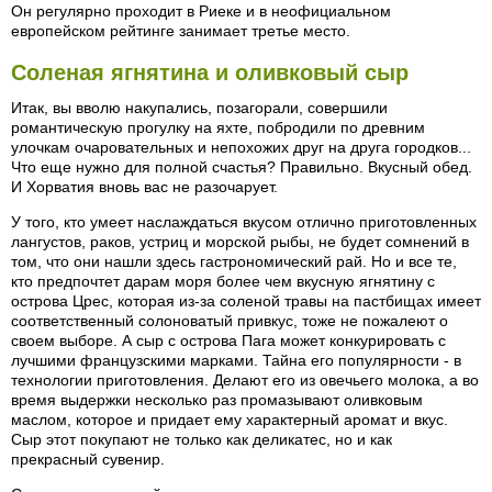
Он регулярно проходит в Риеке и в неофициальном
европейском рейтинге занимает третье место.
Соленая ягнятина и оливковый сыр
Итак, вы вволю накупались, позагорали, совершили
романтическую прогулку на яхте, побродили по древним
улочкам очаровательных и непохожих друг на друга городков...
Что еще нужно для полной счастья? Правильно. Вкусный обед.
И Хорватия вновь вас не разочарует.
У того, кто умеет наслаждаться вкусом отлично приготовленных
лангустов, раков, устриц и морской рыбы, не будет сомнений в
том, что они нашли здесь гастрономический рай. Но и все те,
кто предпочтет дарам моря более чем вкусную ягнятину с
острова Црес, которая из-за соленой травы на пастбищах имеет
соответственный солоноватый привкус, тоже не пожалеют о
своем выборе. А сыр с острова Пага может конкурировать с
лучшими французскими марками. Тайна его популярности - в
технологии приготовления. Делают его из овечьего молока, а во
время выдержки несколько раз промазывают оливковым
маслом, которое и придает ему характерный аромат и вкус.
Сыр этот покупают не только как деликатес, но и как
прекрасный сувенир.