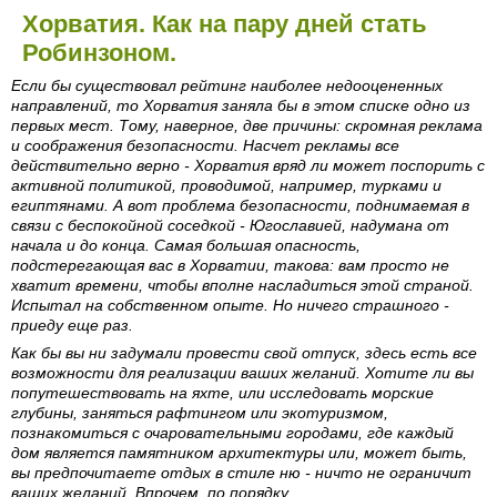
Хорватия. Как на пару дней стать
Робинзоном.
Если бы существовал рейтинг наиболее недооцененных
направлений, то Хорватия заняла бы в этом списке одно из
первых мест. Тому, наверное, две причины: скромная реклама
и соображения безопасности. Насчет рекламы все
действительно верно - Хорватия вряд ли может поспорить с
активной политикой, проводимой, например, турками и
египтянами. А вот проблема безопасности, поднимаемая в
связи с беспокойной соседкой - Югославией, надумана от
начала и до конца. Самая большая опасность,
подстерегающая вас в Хорватии, такова: вам просто не
хватит времени, чтобы вполне насладиться этой страной.
Испытал на собственном опыте. Но ничего страшного -
приеду еще раз.
Как бы вы ни задумали провести свой отпуск, здесь есть все
возможности для реализации ваших желаний. Хотите ли вы
попутешествовать на яхте, или исследовать морские
глубины, заняться рафтингом или экотуризмом,
познакомиться с очаровательными городами, где каждый
дом является памятником архитектуры или, может быть,
вы предпочитаете отдых в стиле ню - ничто не ограничит
ваших желаний. Впрочем, по порядку.