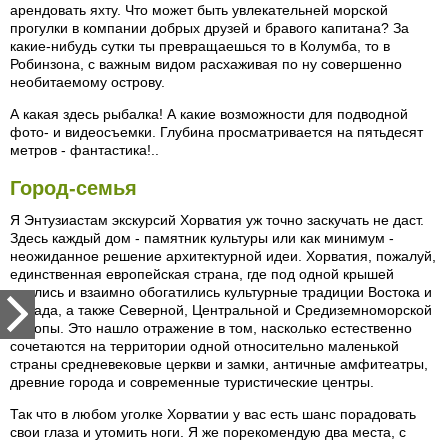
арендовать яхту. Что может быть увлекательней морской
прогулки в компании добрых друзей и бравого капитана? За
какие-нибудь сутки ты превращаешься то в Колумба, то в
Робинзона, с важным видом расхаживая по ну совершенно
необитаемому острову.
А какая здесь рыбалка! А какие возможности для подводной
фото- и видеосъемки. Глубина просматривается на пятьдесят
метров - фантастика!..
Город-семья
Я Энтузиастам экскурсий Хорватия уж точно заскучать не даст.
Здесь каждый дом - памятник культуры или как минимум -
неожиданное решение архитектурной идеи. Хорватия, пожалуй,
единственная европейская страна, где под одной крышей
ужились и взаимно обогатились культурные традиции Востока и
Запада, а также Северной, Центральной и Средиземноморской
Европы. Это нашло отражение в том, насколько естественно
сочетаются на территории одной относительно маленькой
страны средневековые церкви и замки, античные амфитеатры,
древние города и современные туристические центры.
Так что в любом уголке Хорватии у вас есть шанс порадовать
свои глаза и утомить ноги. Я же порекомендую два места, с