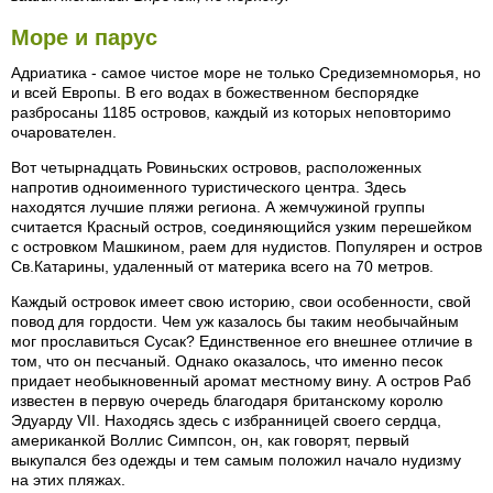
Море и парус
Адриатика - самое чистое море не только Средиземноморья, но
и всей Европы. В его водах в божественном беспорядке
разбросаны 1185 островов, каждый из которых неповторимо
очарователен.
Вот четырнадцать Ровиньских островов, расположенных
напротив одноименного туристического центра. Здесь
находятся лучшие пляжи региона. А жемчужиной группы
считается Красный остров, соединяющийся узким перешейком
с островком Машкином, раем для нудистов. Популярен и остров
Св.Катарины, удаленный от материка всего на 70 метров.
Каждый островок имеет свою историю, свои особенности, свой
повод для гордости. Чем уж казалось бы таким необычайным
мог прославиться Сусак? Единственное его внешнее отличие в
том, что он песчаный. Однако оказалось, что именно песок
придает необыкновенный аромат местному вину. А остров Раб
известен в первую очередь благодаря британскому королю
Эдуарду VII. Находясь здесь с избранницей своего сердца,
американкой Воллис Симпсон, он, как говорят, первый
выкупался без одежды и тем самым положил начало нудизму
на этих пляжах.