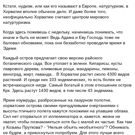
Кстати, нудизм, или как его называют в Европе, натуртуризм, в
Хорватии вполне обычное дело. И даже более того,
неофициально Хорватию считают центром мирового
натуртуризма.
Когда здесь поживешь с недельку, начинаешь понимать, что
иначе и быть не может. Ведь Адама и Еву Господь тоже не
баловал обновками, пока они беззаботно проводили время в
Эдеме.
Каждый остров предлагает свою версию райского
ботанического сада. Все утопает в зелени. Кипарисы, кусты
лаврового дерева, оливковые рощи, мандарины, лимоны,
виноград, мирт, лаванда... В Хорватии растет около 4300 видов
растений. И среди них 103 эндемических, то есть более не
встречающихся нигде. Самый богатый в этом отношении остров
Крк. Здесь растут 1430 видов, в том числе 43 эндемика.
Яркие изумруды, разбросанные на лазурном полотне,
хорватские острова своими причудливыми очертаниями с
высоты птичьего полета кажутся похожими на упавшие облака.
Сил нет оторваться от иллюминатора и, кажется, жизни не
хватит, чтобы познакомиться хотя бы с малой их частью. Как там
у Козьмы Пруткова? - "Нельзя объять необъятного"? Обнимать
не будем, а прикоснуться попробуем. Для этого лучше всего