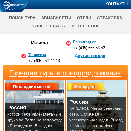
КОНТАКТЫ
ПОИСК ТУРА
АВИАБИЛЕТЫ
ОТЕЛИ
СТРАХОВКА
КУДА ПОЕХАТЬ?
ИНТЕРЕСНОЕ
Баррикадная
Москва
+7 (495) 665-53-52
Таганская
Другие города
+7 (495) 972-11-13
Горящие туры и спецпредложения
Последние места!
Это круто!
Россия
Россия
КАРЕЛИЯ. Магия северных
Устрой себе увлекательный
озер. Отличная и
круиз по Волге на теплоходе
увлекательная идея.
Выезд
«Президент».
Выезд из
из Москвы на автобусе