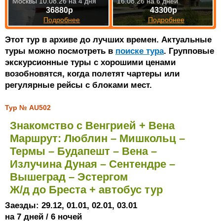
Москвы 10.08.26 на 4 дня
16.08.26 на 6 дней
36880р
43300р
Подробнее
Подробнее
Этот тур в архиве до лучших времен. Актуальные
туры можно посмотреть в
поиске тура
. Групповые
экскурсионные туры с хорошими ценами
возобновятся, когда полетят чартеры или
регулярные рейсы с блоками мест.
Тур № AU502
Знакомство с Венгрией + Вена
Маршрут: Люблин – Мишкольц –
Термы – Будапешт – Вена –
Излучина Дуная – Сентендре –
Вышеград – Эстергом
Ж/д до Бреста + автобус тур
Заезды: 29.12, 01.01, 02.01, 03.01
на 7 дней / 6 ночей