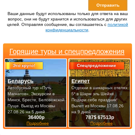
Ваши данные будут использованы только для ответа на ваш
вопрос, они не будут хранится и использоваться для других
целей. Отправляя сообщение, вы соглашаетесь с
политикой
конфиденциальности
.
Горящие туры и спецпредложения
Это круто!
Спецпредложение
Беларусь
Египет
Автобусный тур «Путь
Отдохни в шикарных отелях
Магнатов». Экскурсии в
5* в Шарм эль Шейхе.
Минск, Бресте, Беловежской
Подари себе праздник!
Пуще.
Выезд из Москвы
Вылет из Москвы 17.08.26
27.08.26 на 5 дней
на 9 дней
36400р
787$ 67513р
Подробнее
Подробнее