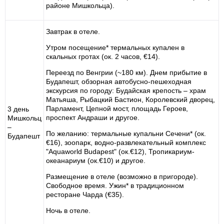
районе Мишкольца).
Завтрак в отеле.
Утром посещение* термальных купален в
скальных гротах (ок. 2 часов, €14).
Переезд по Венгрии (~180 км). Днем прибытие в
Будапешт, обзорная автобусно-пешеходная
экскурсия по городу: Будайская крепость – храм
Матьяша, Рыбацкий Бастион, Королевский дворец,
Парламент, Цепной мост, площадь Героев,
3 день
проспект Андраши и другое.
Мишкольц
–
По желанию: термальные купальни Сечени* (ок.
Будапешт
€16), зоопарк, водно-развлекательный комплекс
"Aquaworld Budapest" (ок.€12), Тропикариум-
океанариум (ок.€10) и другое.
Размещение в отеле (возможно в пригороде).
Свободное время. Ужин* в традиционном
ресторане Чарда (€35).
Ночь в отеле.