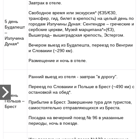
Завтрак в отеле.
Свободное время или экскурсия* (€35/€30,
трансфер, гид, билет в крепость) на целый день по
5 день
городам Излучины Дуная: Сентендре – греческие и
Будапешт
сербские церкви, Музей марципана*»(€3),
–
Вышеград– вышеградская крепость, Эстергом.
Излучина
Дуная*
Вечером выезд из Будапешта, переезд по Венгрии
и Словакии (~290 км).
Размещение и ночь в отеле.
Ранний выезд из отеля - завтрак "в дорогу".
Переезд по Словакии и Польше в Брест (~490 км) с
остановкой на обед*.
6 день
Польша –
Прибытие в Брест. Завершение тура для туристов,
Брест
самостоятельно отправляющихся из Бреста.
Посадка на вечерний поезд № 96 в указанные
периоды, ночь в поезде.