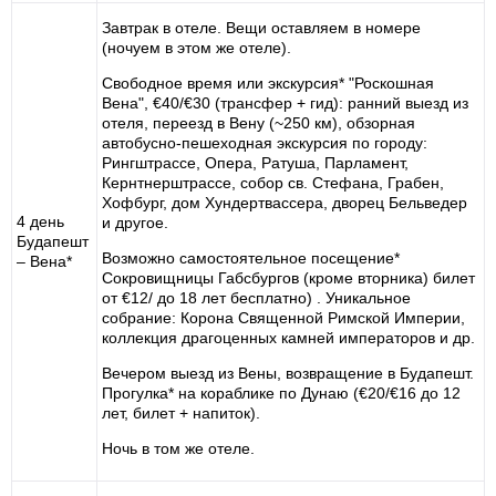
Завтрак в отеле. Вещи оставляем в номере
(ночуем в этом же отеле).
Свободное время или экскурсия* "Роскошная
Вена", €40/€30 (трансфер + гид): ранний выезд из
отеля, переезд в Вену (~250 км), обзорная
автобусно-пешеходная экскурсия по городу:
Рингштрассе, Опера, Ратуша, Парламент,
Кернтнерштрассе, собор св. Стефана, Грабен,
Хофбург, дом Хундертвассера, дворец Бельведер
4 день
и другое.
Будапешт
Возможно самостоятельное посещение*
– Вена*
Сокровищницы Габсбургов (кроме вторника) билет
от €12/ до 18 лет бесплатно) . Уникальное
собрание: Корона Священной Римской Империи,
коллекция драгоценных камней императоров и др.
Вечером выезд из Вены, возвращение в Будапешт.
Прогулка* на кораблике по Дунаю (€20/€16 до 12
лет, билет + напиток).
Ночь в том же отеле.