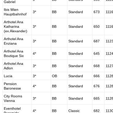
Gabriel
Ibis Wien
3*
BB
Standard
673
111
Hauptbahnhof
Arthotel Ana
Katharina
3*
BB
Standard
650
111
(ex.Alexander)
Arthotel Ana
3*
BB
Standard
687
112
Enziana
Arthotel Ana
4*
BB
Standard
645
112
Boutique Six
Arthotel Ana
3*
BB
Standard
668
112
Adlon
Lucia
3*
OB
Standard
666
112
Pension
4*
BB
Standard
676
112
Baronesse
City Rooms
3*
BB
Standard
665
112
Vienna
Eventhotel
4*
BB
Classic
682
113