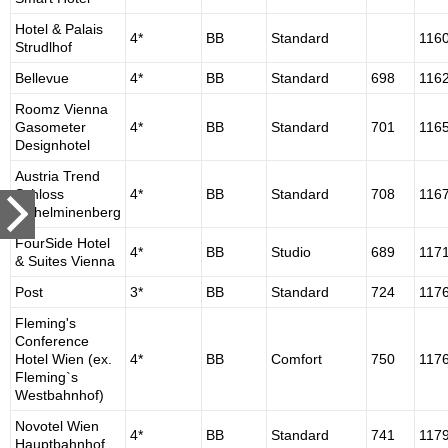
Hotel & Palais
4*
BB
Standard
116
Strudlhof
Bellevue
4*
BB
Standard
698
116
Roomz Vienna
Gasometer
4*
BB
Standard
701
116
Designhotel
Austria Trend
Schloss
4*
BB
Standard
708
116
Wilhelminenberg
FourSide Hotel
4*
BB
Studio
689
117
& Suites Vienna
Post
3*
BB
Standard
724
117
Fleming's
Conference
Hotel Wien (ex.
4*
BB
Comfort
750
117
Fleming`s
Westbahnhof)
Novotel Wien
4*
BB
Standard
741
117
Hauptbahnhof