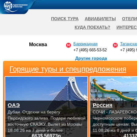
ПОИСК ТУРА
АВИАБИЛЕТЫ
ОТЕЛИ
КУДА ПОЕХАТЬ?
ИНТЕРЕС
Баррикадная
Таганска
Москва
+7 (495) 665-53-52
+7 (495) 
Другие города
Горящие туры и спецпредложения
ОАЭ
Россия
Дубаи. Отдохни на берегу
СОЧИ - ЛАЗАРЕВСКОЕ
Персидского залива. Подари любимой
Черноморском побер
восточную СКАЗКУ.
Вылет из Москвы
доступным ценам.
Вы
18.08.26 на 7 дней и более
11.08.26 на 8 дней и 
663$ 56973р.
4133