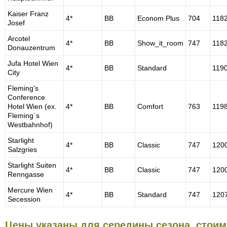
Kaiser Franz
4*
BB
Econom Plus
704
118
Josef
Arcotel
4*
BB
Show_it_room
747
118
Donauzentrum
Jufa Hotel Wien
4*
BB
Standard
119
City
Fleming's
Conference
Hotel Wien (ex.
4*
BB
Comfort
763
119
Fleming`s
Westbahnhof)
Starlight
4*
BB
Classic
747
120
Salzgries
Starlight Suiten
4*
BB
Classic
747
120
Renngasse
Mercure Wien
4*
BB
Standard
747
120
Secession
Цены указаны для середины сезона, стоим