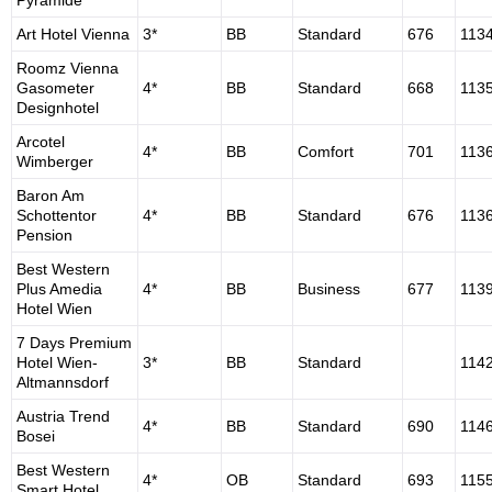
Pyramide
Art Hotel Vienna
3*
BB
Standard
676
113
Roomz Vienna
Gasometer
4*
BB
Standard
668
113
Designhotel
Arcotel
4*
BB
Comfort
701
113
Wimberger
Baron Am
Schottentor
4*
BB
Standard
676
113
Pension
Best Western
Plus Amedia
4*
BB
Business
677
113
Hotel Wien
7 Days Premium
Hotel Wien-
3*
BB
Standard
114
Altmannsdorf
Austria Trend
4*
BB
Standard
690
114
Bosei
Best Western
4*
OB
Standard
693
115
Smart Hotel