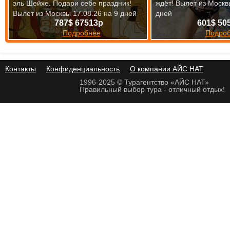
эль Шейхе. Подари себе праздник!
ждёт!
Вылет из Москв
Вылет из Москвы 17.08.26 на 9 дней
дней
787$ 67513р
601$ 50
Подробнее
Подро
Контакты
Конфиденциальность
О компании АЙС НАТ
1996-2025 © Турагентство «АЙС НАТ»
Правильный выбор тура - отличный отдых!