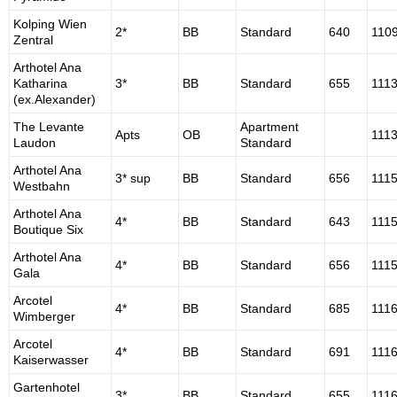
Kolping Wien
2*
BB
Standard
640
110
Zentral
Arthotel Ana
Katharina
3*
BB
Standard
655
111
(ex.Alexander)
The Levante
Apartment
Apts
OB
111
Laudon
Standard
Arthotel Ana
3* sup
BB
Standard
656
111
Westbahn
Arthotel Ana
4*
BB
Standard
643
111
Boutique Six
Arthotel Ana
4*
BB
Standard
656
111
Gala
Arcotel
4*
BB
Standard
685
111
Wimberger
Arcotel
4*
BB
Standard
691
111
Kaiserwasser
Gartenhotel
3*
BB
Standard
655
111