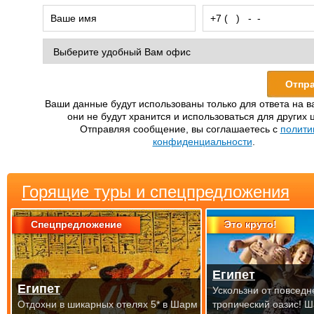
Ваши данные будут использованы только для ответа на в
они не будут хранится и использоваться для других 
Отправляя сообщение, вы соглашаетесь с
полити
конфиденциальности
.
Горящие туры и спецпредложения
Спецпредложение
Это круто!
Египет
Египет
Ускользни от повседн
Отдохни в шикарных отелях 5* в Шарм
тропический оазис! 