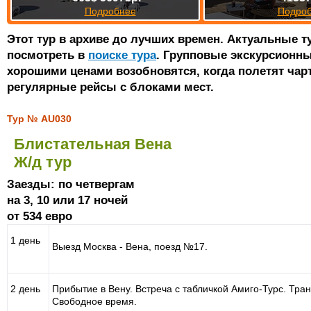
Подробнее
Подро
Этот тур в архиве до лучших времен. Актуальные 
посмотреть в
поиске тура
. Групповые экскурсионны
хорошими ценами возобновятся, когда полетят чар
регулярные рейсы с блоками мест.
Тур № AU030
Блистательная Вена
Ж/д тур
Заезды: по четвергам
на 3, 10 или 17 ночей
от 534 евро
1 день
Выезд Москва - Вена, поезд №17.
2 день
Прибытие в Вену. Встреча с табличкой Амиго-Турс. Тран
Свободное время.