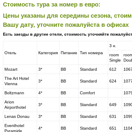
Стоимость тура за номер в евро:
Цены указаны для середины сезона, стоим
Вашу дату, уточните пожалуйста в офисах
Есть заезды в другие отели, стоимость уточняйте пожалуйс
3 н.
Отель
Категория
Питание
Тип номера
room
roo
Single
Dou
Mozart
3*
BB
Standard
612
106
The Art Hotel
3*
BB
Standard
624
107
Vienna
Boltzmann
4*
BB
Comfort
107
Arion
3*
BB
Standard
649
109
Airporthotel
Lenas Donau
3*
BB
Standard
631
109
Eventhotel
4*
BB
Standard
651
110
Pyramide